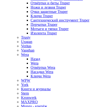
Отвёртки и биты Truper
Ножи и лезвия Truper
Очки защитные Truper
Ключи Truper
Сантехнический инструмент Truper
Перчатки Truper
Мотыги и тяпки Truper
Изолента Truper
Trusty
Uragan
Veritas
Vaughan
Wera
Назад
Wera
Отвёртки Wera
Насадки Wera
Ключи Wera
WPW
York
Книги и журналы
Stern
Kronwerk
MAXPRO
Mungo - крепёж