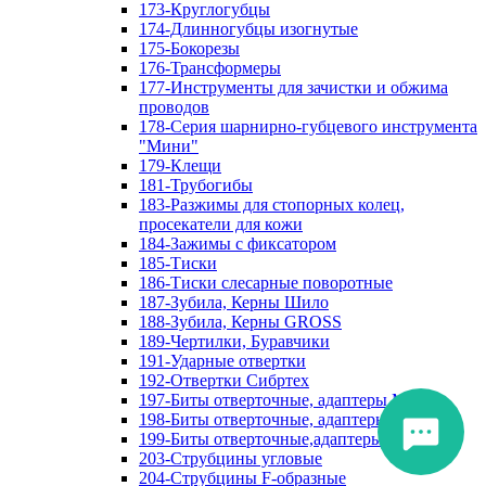
173-Круглогубцы
174-Длинногубцы изогнутые
175-Бокорезы
176-Трансформеры
177-Инструменты для зачистки и обжима
проводов
178-Серия шарнирно-губцевого инструмента
"Мини"
179-Клещи
181-Трубогибы
183-Разжимы для стопорных колец,
просекатели для кожи
184-Зажимы с фиксатором
185-Тиски
186-Тиски слесарные поворотные
187-Зубила, Керны Шило
188-Зубила, Керны GROSS
189-Чертилки, Буравчики
191-Ударные отвертки
192-Отвертки Сибртех
197-Биты отверточные, адаптеры Matrix
198-Биты отверточные, адаптеры Прочие
199-Биты отверточные,адаптеры Сибртех
203-Струбцины угловые
204-Струбцины F-образные