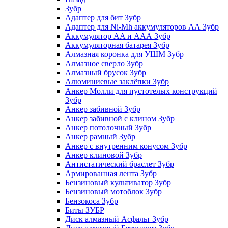
Зубр
Адаптер для бит Зубр
Адаптер для Ni-Mh аккумуляторов АА Зубр
Аккумулятор AA и ААА Зубр
Аккумуляторная батарея Зубр
Алмазная коронка для УШМ Зубр
Алмазное сверло Зубр
Алмазный брусок Зубр
Алюминиевые заклёпки Зубр
Анкер Молли для пустотелых конструкций
Зубр
Анкер забивной Зубр
Анкер забивной с клином Зубр
Анкер потолочный Зубр
Анкер рамный Зубр
Анкер с внутренним конусом Зубр
Анкер клиновой Зубр
Антистатический браслет Зубр
Армированная лента Зубр
Бензиновый культиватор Зубр
Бензиновый мотоблок Зубр
Бензокоса Зубр
Биты ЗУБР
Диск алмазный Асфальт Зубр