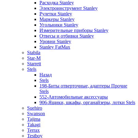
Расходка Stanley
Электроинструмент Stanley
Рулетки Stanley
Маркеры Stanley
Угольники Stanley
Измерительные приборы Stanley
Отвесы и отбивки Stanley
Уровни Stanley
Stanley FatMax
Stabila
Star-M
Starrett
Stels
Назад
Stels
198-Биты отверточные, адаптеры Прочие
Stels
552-Автомобильные аксессуары
906-Ящики, шкафы, органайзеры, лотки Stels
Suehiro
Swanson
Tajima
Takagi
Terrax
Testboy