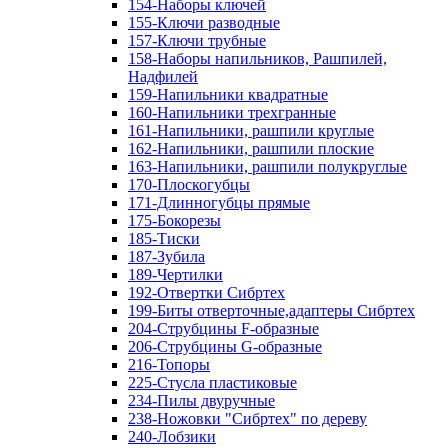
154-Наборы ключей
155-Ключи разводные
157-Ключи трубные
158-Наборы напильников, Рашпилей,
Надфилей
159-Напильники квадратные
160-Напильники трехгранные
161-Напильники, рашпили круглые
162-Напильники, рашпили плоские
163-Напильники, рашпили полукруглые
170-Плоскогубцы
171-Длинногубцы прямые
175-Бокорезы
185-Тиски
187-Зубила
189-Чертилки
192-Отвертки Сибртех
199-Биты отверточные,адаптеры Сибртех
204-Струбцины F-образные
206-Струбцины G-образные
216-Топоры
225-Стусла пластиковые
234-Пилы двуручные
238-Ножовки "Сибртех" по дереву
240-Лобзики