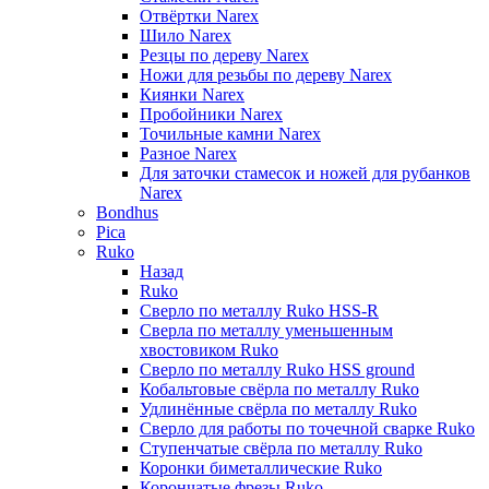
Отвёртки Narex
Шило Narex
Резцы по дереву Narex
Ножи для резьбы по дереву Narex
Киянки Narex
Пробойники Narex
Точильные камни Narex
Разное Narex
Для заточки стамесок и ножей для рубанков
Narex
Bondhus
Pica
Ruko
Назад
Ruko
Сверло по металлу Ruko HSS-R
Сверла по металлу уменьшенным
хвостовиком Ruko
Сверло по металлу Ruko HSS ground
Кобальтовые свёрла по металлу Ruko
Удлинённые свёрла по металлу Ruko
Сверло для работы по точечной сварке Ruko
Ступенчатые свёрла по металлу Ruko
Коронки биметаллические Ruko
Корончатые фрезы Ruko