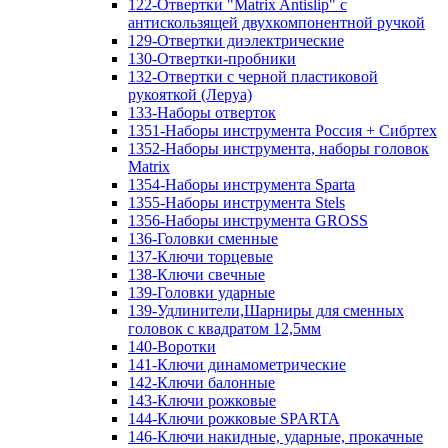
122-Отвертки "Matrix Antislip" с
антискользящей двухкомпонентной ручкой
129-Отвертки диэлектрические
130-Отвертки-пробники
132-Отвертки с черной пластиковой
рукояткой (Леруа)
133-Наборы отверток
1351-Наборы инструмента Россия + Сибртех
1352-Наборы инструмента, наборы головок
Matrix
1354-Наборы инструмента Sparta
1355-Наборы инструмента Stels
1356-Наборы инструмента GROSS
136-Головки сменные
137-Ключи торцевые
138-Ключи свечные
139-Головки ударные
139-Удлинители,Шарниры для сменных
головок с квадратом 12,5мм
140-Воротки
141-Ключи динамометрические
142-Ключи балонные
143-Ключи рожковые
144-Ключи рожковые SPARTA
146-Ключи накидные, ударные, прокачные