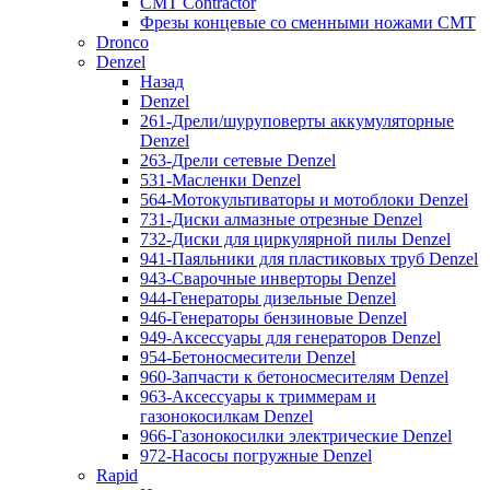
CMT Contractor
Фрезы концевые со сменными ножами CMT
Dronco
Denzel
Назад
Denzel
261-Дрели/шуруповерты аккумуляторные
Denzel
263-Дрели сетевые Denzel
531-Масленки Denzel
564-Мотокультиваторы и мотоблоки Denzel
731-Диски алмазные отрезные Denzel
732-Диски для циркулярной пилы Denzel
941-Паяльники для пластиковых труб Denzel
943-Сварочные инверторы Denzel
944-Генераторы дизельные Denzel
946-Генераторы бензиновые Denzel
949-Аксессуары для генераторов Denzel
954-Бетоносмесители Denzel
960-Запчасти к бетоносмесителям Denzel
963-Аксессуары к триммерам и
газонокосилкам Denzel
966-Газонокосилки электрические Denzel
972-Насосы погружные Denzel
Rapid