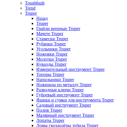
Toughbuilt
Trend
Truper
Назад
Truper
Грабли веерные Truper
Мачете Truper
Стамески Truper
Рубанки Truper
Угольники Truper
Ножовки Truper
Молотки Truper
Кувалды Truper
Измерительный инструмент Truper
Топоры Truper
Напильники Truper
Ножницы по металлу Truper
Разводные ключи Truper
Губцевый инструмент Truper
Ящики и сумки для инструмента Truper
Садовый инструмент Truper
Полив Truper
Малярный инструмент Truper
Лопаты Truper
Ломы гвоздодёры зубила Truper