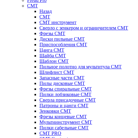
Freud Pro
CMT
Назад
CMT
CMT инструмент
Сверло с зенкером и ограничителем CMT
Фрезы CMT
Диски пильные CMT
Приспособления СМТ
Цанга CMT
Шайба CMT
Шаблон CMT
Пильное полотно для мультитула CMT
Шлифлист CMT
Запасные части CMT
Пилы дисковые CMT
Фрезы спиральные CMT
Пилки лобзиковые СМТ
Сверла присадочные СМТ
Патроны и цанги CMT
Зенковки СМТ
Фрезы концевые CMT
Мультиинструмент СМТ
Пилки сабельные СМТ
CMT PRO