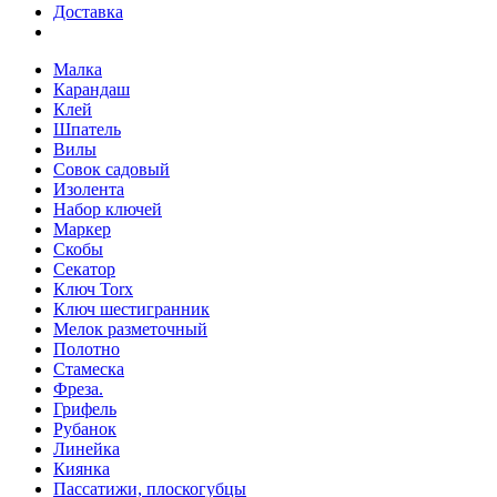
Доставка
Малка
Карандаш
Клей
Шпатель
Вилы
Совок садовый
Изолента
Набор ключей
Маркер
Скобы
Секатор
Ключ Torx
Ключ шестигранник
Мелок разметочный
Полотно
Стамеска
Фреза.
Грифель
Рубанок
Линейка
Киянка
Пассатижи, плоскогубцы