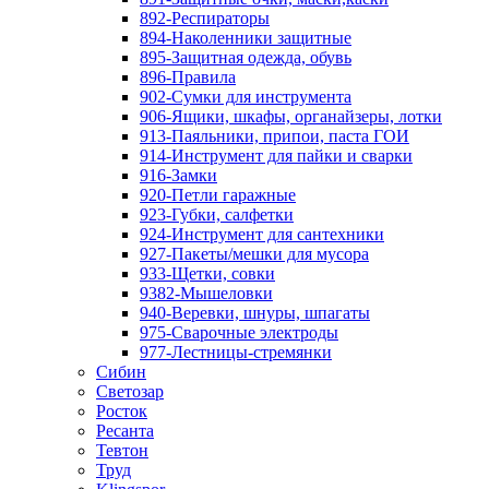
892-Респираторы
894-Наколенники защитные
895-Защитная одежда, обувь
896-Правила
902-Сумки для инструмента
906-Ящики, шкафы, органайзеры, лотки
913-Паяльники, припои, паста ГОИ
914-Инструмент для пайки и сварки
916-Замки
920-Петли гаражные
923-Губки, салфетки
924-Инструмент для сантехники
927-Пакеты/мешки для мусора
933-Щетки, совки
9382-Мышеловки
940-Веревки, шнуры, шпагаты
975-Сварочные электроды
977-Лестницы-стремянки
Сибин
Светозар
Росток
Ресанта
Тевтон
Труд