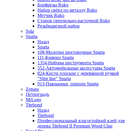
Борфрезы Ruko
Набор свёрл по металлу Ruko
Метчик Ruko
Станок сверлильно-расточной Ruko
Резьбнарезной набор
Sola
Sparta
Назад
Sparta
108-Молотки рихтовочные Sparta
111-Киянки Sparta
1354-Наборы инструмента Sparta
552-Автомобильные аксессуары Sparta
824-Кисти плоские с деревянной ручкой
"Slim line" Sparta
913-Паяльники, припои Sparta
Zetsaw
Петроградъ
MrLogo
Titebond
Назад
Titebond
Профессиональный влагостойкий клей для
дерева Titebond II Premium Wood Glue