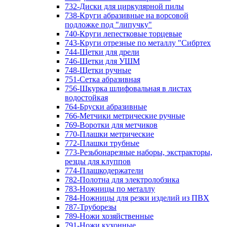
732-Диски для циркулярной пилы
738-Круги абразивные на ворсовой
подложке под "липучку"
740-Круги лепестковые торцевые
743-Круги отрезные по металлу "Сибртех
744-Щетки для дрели
746-Щетки для УШМ
748-Щетки ручные
751-Сетка абразивная
756-Шкурка шлифовальная в листах
водостойкая
764-Бруски абразивные
766-Метчики метрические ручные
769-Воротки для метчиков
770-Плашки метрические
772-Плашки трубные
773-Резьбонарезные наборы, экстракторы,
резцы для клуппов
774-Плашкодержатели
782-Полотна для электролобзика
783-Ножницы по металлу
784-Ножницы для резки изделий из ПВХ
787-Труборезы
789-Ножи хозяйственные
791-Ножи кухонные