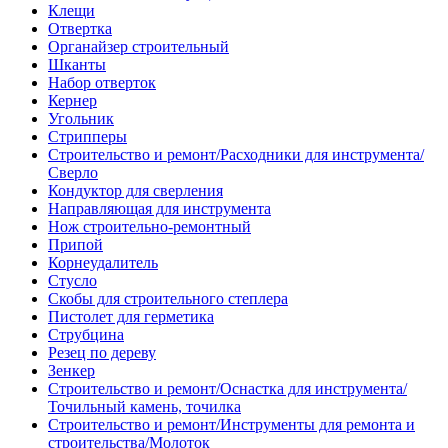
Клещи
Отвертка
Органайзер строительный
Шканты
Набор отверток
Кернер
Угольник
Стрипперы
Строительство и ремонт/Расходники для инструмента/
Сверло
Кондуктор для сверления
Направляющая для инструмента
Нож строительно-ремонтный
Припой
Корнеудалитель
Стусло
Скобы для строительного степлера
Пистолет для герметика
Струбцина
Резец по дереву
Зенкер
Строительство и ремонт/Оснастка для инструмента/
Точильный камень, точилка
Строительство и ремонт/Инструменты для ремонта и
строительства/Молоток