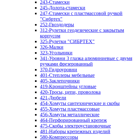
243-Стамески
245-Долота-стамески
247-Стамески с пластмассовой ручкой
"Сибртех"
252-Гвоздодеры
312-Рулетки геодезические с закрытым
корпусом
325-Рулетки "СИБРТЕХ"
326-Малки
323-Угольники
341-Уровни 3 глазка алюминиевые с двумя
ручками фрезерованный
370-Гидроуровни
401-Степлеры мебельные
405-Заклепочники
419-Кронштейны угловые
420-Тросы, цепи, проволока
421-Дюбели
454-Хомуты сантехнические и скобы
455-Хомуты пластмассовые
456-Хомуты металлические
464-Перфорированный крепеж
475-Скобы электроустановочные
481-Наборы крепежных изделий
580-Компрессоры