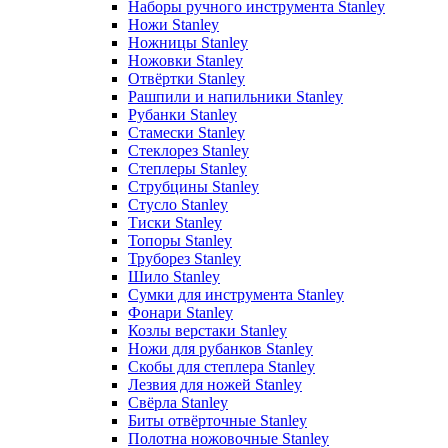
Наборы ручного инструмента Stanley
Ножи Stanley
Ножницы Stanley
Ножовки Stanley
Отвёртки Stanley
Рашпили и напильники Stanley
Рубанки Stanley
Стамески Stanley
Стеклорез Stanley
Степлеры Stanley
Струбцины Stanley
Стусло Stanley
Тиски Stanley
Топоры Stanley
Труборез Stanley
Шило Stanley
Сумки для инструмента Stanley
Фонари Stanley
Козлы верстаки Stanley
Ножи для рубанков Stanley
Скобы для степлера Stanley
Лезвия для ножей Stanley
Свёрла Stanley
Биты отвёрточные Stanley
Полотна ножовочные Stanley