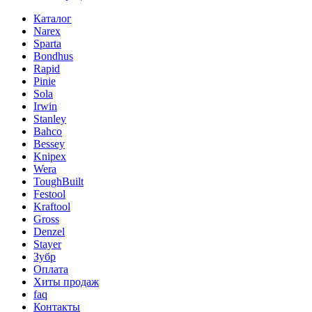
Каталог
Narex
Sparta
Bondhus
Rapid
Pinie
Sola
Irwin
Stanley
Bahco
Bessey
Knipex
Wera
ToughBuilt
Festool
Kraftool
Gross
Denzel
Stayer
Зубр
Оплата
Хиты продаж
faq
Контакты