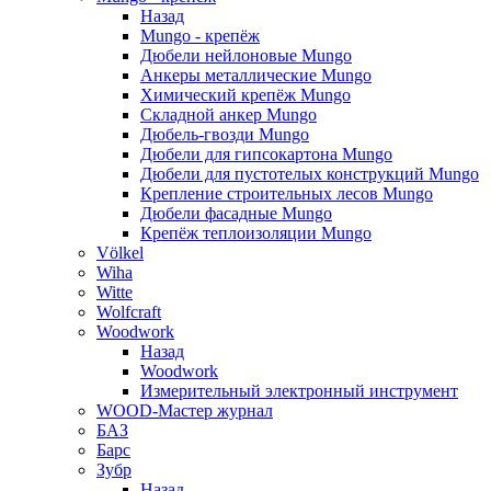
Назад
Mungo - крепёж
Дюбели нейлоновые Mungo
Анкеры металлические Mungo
Химический крепёж Mungo
Складной анкер Mungo
Дюбель-гвозди Mungo
Дюбели для гипсокартона Mungo
Дюбели для пустотелых конструкций Mungo
Крепление строительных лесов Mungo
Дюбели фасадные Mungo
Крепёж теплоизоляции Mungo
Völkel
Wiha
Witte
Wolfcraft
Woodwork
Назад
Woodwork
Измерительный электронный инструмент
WOOD-Мастер журнал
БАЗ
Барс
Зубр
Назад