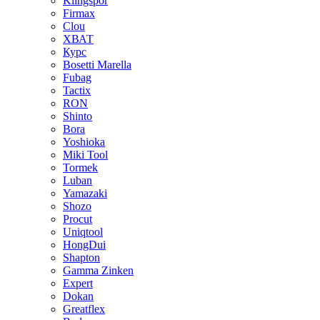
Klingspor
Firmax
Clou
XВАТ
Курс
Bosetti Marella
Fubag
Tactix
RON
Shinto
Bora
Yoshioka
Miki Tool
Tormek
Luban
Yamazaki
Shozo
Procut
Uniqtool
HongDui
Shapton
Gamma Zinken
Expert
Dokan
Greatflex