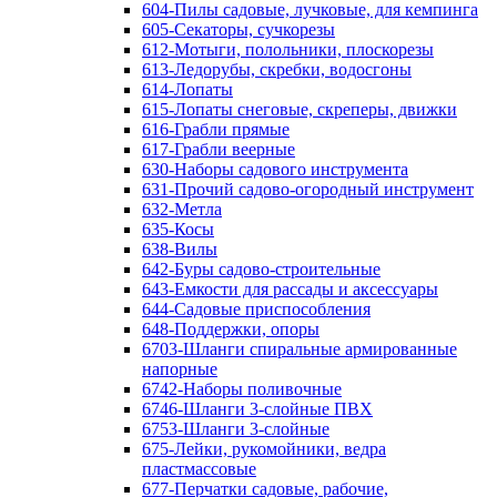
604-Пилы садовые, лучковые, для кемпинга
605-Секаторы, сучкорезы
612-Мотыги, полольники, плоскорезы
613-Ледорубы, скребки, водосгоны
614-Лопаты
615-Лопаты снеговые, скреперы, движки
616-Грабли прямые
617-Грабли веерные
630-Наборы садового инструмента
631-Прочий садово-огородный инструмент
632-Метла
635-Косы
638-Вилы
642-Буры садово-строительные
643-Емкости для рассады и аксессуары
644-Садовые приспособления
648-Поддержки, опоры
6703-Шланги спиральные армированные
напорные
6742-Наборы поливочные
6746-Шланги 3-слойные ПВХ
6753-Шланги 3-слойные
675-Лейки, рукомойники, ведра
пластмассовые
677-Перчатки садовые, рабочие,