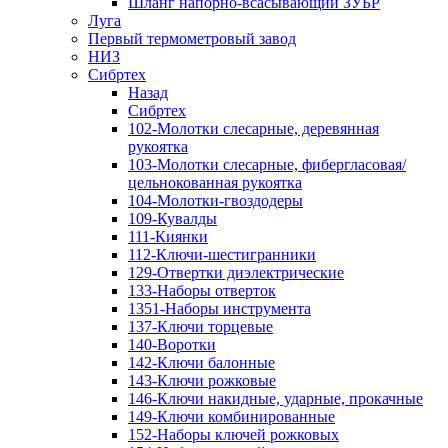
Шланг напорно-всасывающий ЗУБР
Луга
Первый термометровый завод
НИЗ
Сибртех
Назад
Сибртех
102-Молотки слесарные, деревянная
рукоятка
103-Молотки слесарные, фибергласовая/
цельнокованная рукоятка
104-Молотки-гвоздодеры
109-Кувалды
111-Киянки
112-Ключи-шестигранники
129-Отвертки диэлектрические
133-Наборы отверток
1351-Наборы инструмента
137-Ключи торцевые
140-Воротки
142-Ключи балонные
143-Ключи рожковые
146-Ключи накидные, ударные, прокачные
149-Ключи комбинированные
152-Наборы ключей рожковых