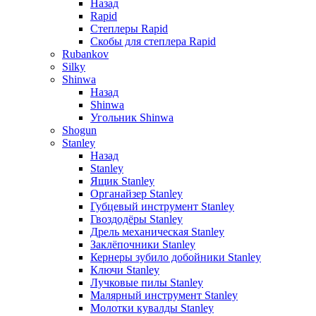
Назад
Rapid
Степлеры Rapid
Скобы для cтеплера Rapid
Rubankov
Silky
Shinwa
Назад
Shinwa
Угольник Shinwa
Shogun
Stanley
Назад
Stanley
Ящик Stanley
Органайзер Stanley
Губцевый инструмент Stanley
Гвоздодёры Stanley
Дрель механическая Stanley
Заклёпочники Stanley
Кернеры зубило добойники Stanley
Ключи Stanley
Лучковые пилы Stanley
Малярный инструмент Stanley
Молотки кувалды Stanley