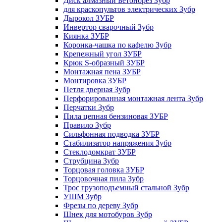
Диск алмазный Бетонорез Зубр
для краскопультов электрических Зубр
Дырокол ЗУБР
Инвертор сварочный Зубр
Киянка ЗУБР
Коронка-чашка по кафелю Зубр
Крепежный угол ЗУБР
Крюк S-образный ЗУБР
Монтажная пена ЗУБР
Монтировка ЗУБР
Петля дверная Зубр
Перфорированная монтажная лента Зубр
Перчатки Зубр
Пила цепная бензиновая ЗУБР
Правило Зубр
Сильфонная подводка ЗУБР
Стабилизатор напряжения Зубр
Стеклодомкрат ЗУБР
Струбцина Зубр
Торцовая головка ЗУБР
Торцовочная пила Зубр
Трос грузоподъемный стальной Зубр
УШМ Зубр
Фрезы по дереву Зубр
Шнек для мотобуров Зубр