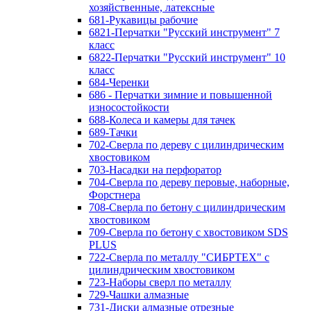
хозяйственные, латексные
681-Рукавицы рабочие
6821-Перчатки "Русский инструмент" 7
класс
6822-Перчатки "Русский инструмент" 10
класс
684-Черенки
686 - Перчатки зимние и повышенной
износостойкости
688-Колеса и камеры для тачек
689-Тачки
702-Сверла по дереву с цилиндрическим
хвостовиком
703-Насадки на перфоратор
704-Сверла по дереву перовые, наборные,
Форстнера
708-Сверла по бетону с цилиндрическим
хвостовиком
709-Сверла по бетону с хвостовиком SDS
PLUS
722-Сверла по металлу "СИБРТЕХ" с
цилиндрическим хвостовиком
723-Наборы сверл по металлу
729-Чашки алмазные
731-Диски алмазные отрезные