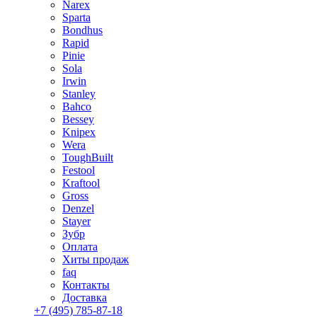
Narex
Sparta
Bondhus
Rapid
Pinie
Sola
Irwin
Stanley
Bahco
Bessey
Knipex
Wera
ToughBuilt
Festool
Kraftool
Gross
Denzel
Stayer
Зубр
Оплата
Хиты продаж
faq
Контакты
Доставка
+7 (495) 785-87-18