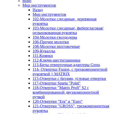
Bralo
Мир инструментов
Назад
Мир инструментов
102-Молотки слесарные, деревянная
рукоятка
103-Молотки слесарные, фибергласовая/
цельнокованная рукоятка
104-Молотки-гвоздодеры
106-Прочие молотки
108-Молотки рихтовочные
109-Кувалды
111-Киянки
112-Ключи-шестигранники
113-Биты отверточные,адаптеры Gross
114- Отвертки Fusion, c трехкомпонентной
рукояткой \\ MATRIX
115-Отвертки с битами, угловые отвертки
117-Отвертки Sparta "Point"
118-Отвертки "Matrix Profi" S2 с
комбинированной двухкомпонентной
ручкой
120-Отвертки "Era" и "Euro"
121-Отвертки "GROSS", трехкомпонентная
рукоятка