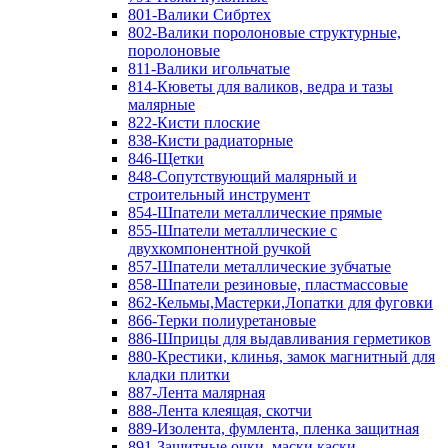
801-Валики Сибртех
802-Валики поролоновые структурные,
поролоновые
811-Валики игольчатые
814-Кюветы для валиков, ведра и тазы
малярные
822-Кисти плоские
838-Кисти радиаторные
846-Щетки
848-Сопутствующий малярный и
строительный инструмент
854-Шпатели металлические прямые
855-Шпатели металлические с
двухкомпонентной ручкой
857-Шпатели металлические зубчатые
858-Шпатели резиновые, пластмассовые
862-Кельмы,Мастерки,Лопатки для фуговки
866-Терки полиуретановые
886-Шприцы для выдавливания герметиков
880-Крестики, клинья, замок магнитный для
кладки плитки
887-Лента малярная
888-Лента клеящая, скотчи
889-Изолента, фумлента, пленка защитная
891-Защитные очки, маски,каски