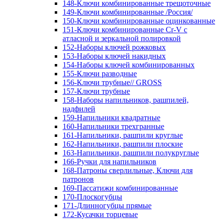
148-Ключи комбинированные трещоточные
149-Ключи комбинированные /Россия/
150-Ключи комбинированные оцинкованные
151-Ключи комбинированные Cr-V с
атласной и зеркальной полировкой
152-Наборы ключей рожковых
153-Наборы ключей накидных
154-Наборы ключей комбинированных
155-Ключи разводные
156-Ключи трубные// GROSS
157-Ключи трубные
158-Наборы напильников, рашпилей,
надфилей
159-Напильники квадратные
160-Напильники трехгранные
161-Напильники, рашпили круглые
162-Напильники, рашпили плоские
163-Напильники, рашпили полукруглые
166-Ручки для напильников
168-Патроны сверлильные, Ключи для
патронов
169-Пассатижи комбинированные
170-Плоскогубцы
171-Длинногубцы прямые
172-Кусачки торцевые