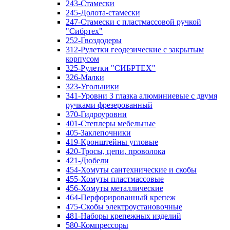
243-Стамески
245-Долота-стамески
247-Стамески с пластмассовой ручкой
"Сибртех"
252-Гвоздодеры
312-Рулетки геодезические с закрытым
корпусом
325-Рулетки "СИБРТЕХ"
326-Малки
323-Угольники
341-Уровни 3 глазка алюминиевые с двумя
ручками фрезерованный
370-Гидроуровни
401-Степлеры мебельные
405-Заклепочники
419-Кронштейны угловые
420-Тросы, цепи, проволока
421-Дюбели
454-Хомуты сантехнические и скобы
455-Хомуты пластмассовые
456-Хомуты металлические
464-Перфорированный крепеж
475-Скобы электроустановочные
481-Наборы крепежных изделий
580-Компрессоры