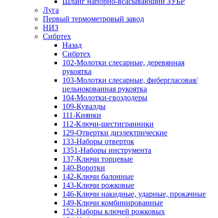
Шланг напорно-всасывающий ЗУБР
Луга
Первый термометровый завод
НИЗ
Сибртех
Назад
Сибртех
102-Молотки слесарные, деревянная
рукоятка
103-Молотки слесарные, фибергласовая/
цельнокованная рукоятка
104-Молотки-гвоздодеры
109-Кувалды
111-Киянки
112-Ключи-шестигранники
129-Отвертки диэлектрические
133-Наборы отверток
1351-Наборы инструмента
137-Ключи торцевые
140-Воротки
142-Ключи балонные
143-Ключи рожковые
146-Ключи накидные, ударные, прокачные
149-Ключи комбинированные
152-Наборы ключей рожковых