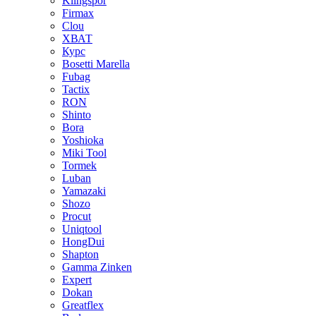
Klingspor
Firmax
Clou
XВАТ
Курс
Bosetti Marella
Fubag
Tactix
RON
Shinto
Bora
Yoshioka
Miki Tool
Tormek
Luban
Yamazaki
Shozo
Procut
Uniqtool
HongDui
Shapton
Gamma Zinken
Expert
Dokan
Greatflex