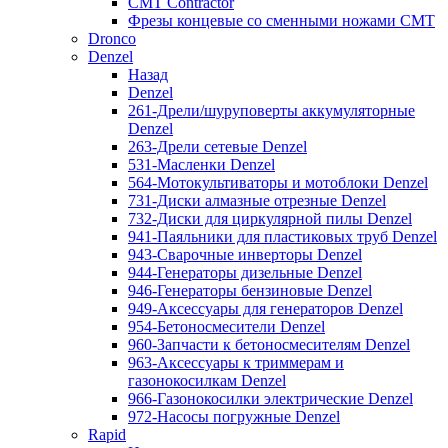
CMT Contractor
Фрезы концевые со сменными ножами CMT
Dronco
Denzel
Назад
Denzel
261-Дрели/шуруповерты аккумуляторные
Denzel
263-Дрели сетевые Denzel
531-Масленки Denzel
564-Мотокультиваторы и мотоблоки Denzel
731-Диски алмазные отрезные Denzel
732-Диски для циркулярной пилы Denzel
941-Паяльники для пластиковых труб Denzel
943-Сварочные инверторы Denzel
944-Генераторы дизельные Denzel
946-Генераторы бензиновые Denzel
949-Аксессуары для генераторов Denzel
954-Бетоносмесители Denzel
960-Запчасти к бетоносмесителям Denzel
963-Аксессуары к триммерам и
газонокосилкам Denzel
966-Газонокосилки электрические Denzel
972-Насосы погружные Denzel
Rapid