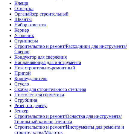
Клещи
Отвертка
Органайзер строительный
Шканты
Набор отверток
Кернер
Угольник
Стрипперы
Строительство и ремонт/Расходники для инструмента/
Сверло
Кондуктор для сверления
Направляющая для инструмента
Нож строительно-ремонтный
Припой
Корнеудалитель
Стусло
Скобы для строительного степлера
Пистолет для герметика
Струбцина
Резец по дереву
Зенкер
Строительство и ремонт/Оснастка для инструмента/
Точильный камень, точилка
Строительство и ремонт/Инструменты для ремонта и
строительства/Молоток