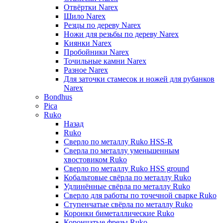
Отвёртки Narex
Шило Narex
Резцы по дереву Narex
Ножи для резьбы по дереву Narex
Киянки Narex
Пробойники Narex
Точильные камни Narex
Разное Narex
Для заточки стамесок и ножей для рубанков
Narex
Bondhus
Pica
Ruko
Назад
Ruko
Сверло по металлу Ruko HSS-R
Сверла по металлу уменьшенным
хвостовиком Ruko
Сверло по металлу Ruko HSS ground
Кобальтовые свёрла по металлу Ruko
Удлинённые свёрла по металлу Ruko
Сверло для работы по точечной сварке Ruko
Ступенчатые свёрла по металлу Ruko
Коронки биметаллические Ruko
Корончатые фрезы Ruko