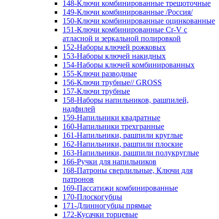
148-Ключи комбинированные трещоточные
149-Ключи комбинированные /Россия/
150-Ключи комбинированные оцинкованные
151-Ключи комбинированные Cr-V с
атласной и зеркальной полировкой
152-Наборы ключей рожковых
153-Наборы ключей накидных
154-Наборы ключей комбинированных
155-Ключи разводные
156-Ключи трубные// GROSS
157-Ключи трубные
158-Наборы напильников, рашпилей,
надфилей
159-Напильники квадратные
160-Напильники трехгранные
161-Напильники, рашпили круглые
162-Напильники, рашпили плоские
163-Напильники, рашпили полукруглые
166-Ручки для напильников
168-Патроны сверлильные, Ключи для
патронов
169-Пассатижи комбинированные
170-Плоскогубцы
171-Длинногубцы прямые
172-Кусачки торцевые