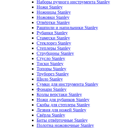
Наборы ручного инструмента Stanley
Ножи Stanley
Ножницы Stanley
Ножовки Stanley
Отвёртки Stanley
Рашпили и напильники Stanley
Рубанки Stanley
Стамески Stanley
Стеклорез Stanley
Степлеры Stanley
Струбцины Stanley
Стусло Stanley
Тиски Stanley
Топоры Stanley
Труборез Stanley
Шило Stanley
Сумки для инструмента Stanley
Фонари Stanley
Козлы верстаки Stanley
Ножи для рубанков Stanley
Скобы для степлера Stanley
Лезвия для ножей Stanley
Свёрла Stanley
Биты отвёрточные Stanley
Полотна ножовочные Stanley