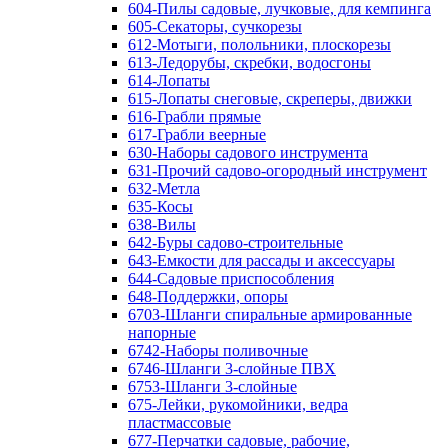
604-Пилы садовые, лучковые, для кемпинга
605-Секаторы, сучкорезы
612-Мотыги, полольники, плоскорезы
613-Ледорубы, скребки, водосгоны
614-Лопаты
615-Лопаты снеговые, скреперы, движки
616-Грабли прямые
617-Грабли веерные
630-Наборы садового инструмента
631-Прочий садово-огородный инструмент
632-Метла
635-Косы
638-Вилы
642-Буры садово-строительные
643-Емкости для рассады и аксессуары
644-Садовые приспособления
648-Поддержки, опоры
6703-Шланги спиральные армированные
напорные
6742-Наборы поливочные
6746-Шланги 3-слойные ПВХ
6753-Шланги 3-слойные
675-Лейки, рукомойники, ведра
пластмассовые
677-Перчатки садовые, рабочие,