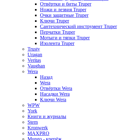
Отвёртки и биты Truper
Ножи и лезвия Truper
Очки защитные Truper
Ключи Truper
Сантехнический инструмент Truper
Перчатки Truper
Мотыги и тяпки Truper
Изолента Truper
Trusty
Uragan
Veritas
Vaughan
Wera
Назад
Wera
Отвёртки Wera
Насадки Wera
Ключи Wera
WPW
York
Книги и журналы
Stern
Kronwerk
MAXPRO
Mungo - крепёж