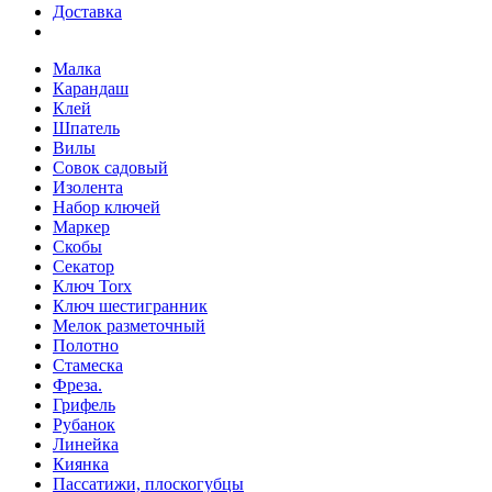
Доставка
Малка
Карандаш
Клей
Шпатель
Вилы
Совок садовый
Изолента
Набор ключей
Маркер
Скобы
Секатор
Ключ Torx
Ключ шестигранник
Мелок разметочный
Полотно
Стамеска
Фреза.
Грифель
Рубанок
Линейка
Киянка
Пассатижи, плоскогубцы