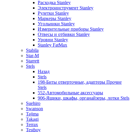
Расходка Stanley
Электроинструмент Stanley
Рулетки Stanley
Маркеры Stanley
Угольники Stanley
Измерительные приборы Stanley
Отвесы и отбивки Stanley
Уровни Stanley
Stanley FatMax
Stabila
Star-M
Starrett
Stels
Назад
Stels
198-Биты отверточные, адаптеры Прочие
Stels
552-Автомобильные аксессуары
906-Ящики, шкафы, органайзеры, лотки Stels
Suehiro
Swanson
Tajima
Takagi
Terrax
Testboy