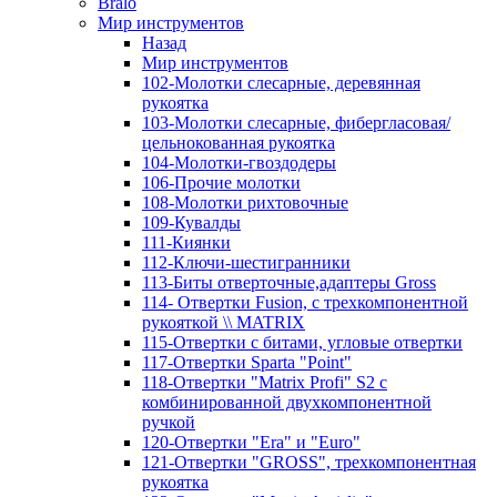
Bralo
Мир инструментов
Назад
Мир инструментов
102-Молотки слесарные, деревянная
рукоятка
103-Молотки слесарные, фибергласовая/
цельнокованная рукоятка
104-Молотки-гвоздодеры
106-Прочие молотки
108-Молотки рихтовочные
109-Кувалды
111-Киянки
112-Ключи-шестигранники
113-Биты отверточные,адаптеры Gross
114- Отвертки Fusion, c трехкомпонентной
рукояткой \\ MATRIX
115-Отвертки с битами, угловые отвертки
117-Отвертки Sparta "Point"
118-Отвертки "Matrix Profi" S2 с
комбинированной двухкомпонентной
ручкой
120-Отвертки "Era" и "Euro"
121-Отвертки "GROSS", трехкомпонентная
рукоятка