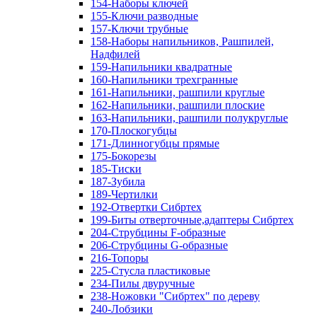
154-Наборы ключей
155-Ключи разводные
157-Ключи трубные
158-Наборы напильников, Рашпилей,
Надфилей
159-Напильники квадратные
160-Напильники трехгранные
161-Напильники, рашпили круглые
162-Напильники, рашпили плоские
163-Напильники, рашпили полукруглые
170-Плоскогубцы
171-Длинногубцы прямые
175-Бокорезы
185-Тиски
187-Зубила
189-Чертилки
192-Отвертки Сибртех
199-Биты отверточные,адаптеры Сибртех
204-Струбцины F-образные
206-Струбцины G-образные
216-Топоры
225-Стусла пластиковые
234-Пилы двуручные
238-Ножовки "Сибртех" по дереву
240-Лобзики