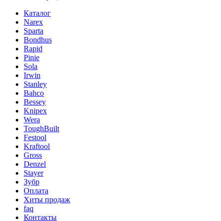
Каталог
Narex
Sparta
Bondhus
Rapid
Pinie
Sola
Irwin
Stanley
Bahco
Bessey
Knipex
Wera
ToughBuilt
Festool
Kraftool
Gross
Denzel
Stayer
Зубр
Оплата
Хиты продаж
faq
Контакты