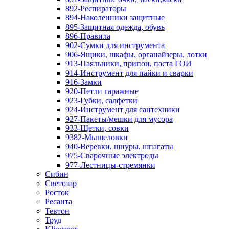
892-Респираторы
894-Наколенники защитные
895-Защитная одежда, обувь
896-Правила
902-Сумки для инструмента
906-Ящики, шкафы, органайзеры, лотки
913-Паяльники, припои, паста ГОИ
914-Инструмент для пайки и сварки
916-Замки
920-Петли гаражные
923-Губки, салфетки
924-Инструмент для сантехники
927-Пакеты/мешки для мусора
933-Щетки, совки
9382-Мышеловки
940-Веревки, шнуры, шпагаты
975-Сварочные электроды
977-Лестницы-стремянки
Сибин
Светозар
Росток
Ресанта
Тевтон
Труд