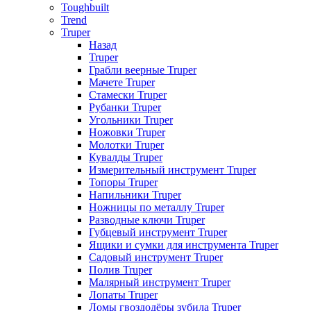
Toughbuilt
Trend
Truper
Назад
Truper
Грабли веерные Truper
Мачете Truper
Стамески Truper
Рубанки Truper
Угольники Truper
Ножовки Truper
Молотки Truper
Кувалды Truper
Измерительный инструмент Truper
Топоры Truper
Напильники Truper
Ножницы по металлу Truper
Разводные ключи Truper
Губцевый инструмент Truper
Ящики и сумки для инструмента Truper
Садовый инструмент Truper
Полив Truper
Малярный инструмент Truper
Лопаты Truper
Ломы гвоздодёры зубила Truper