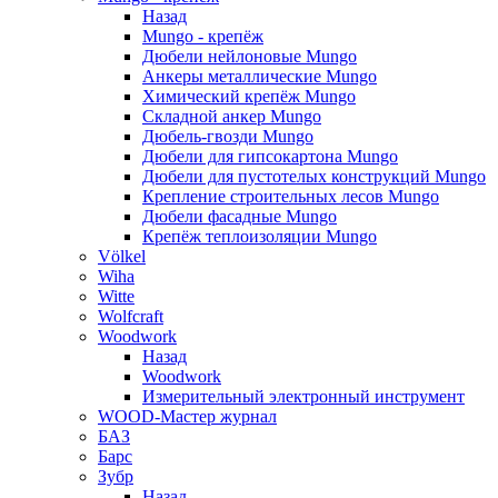
Назад
Mungo - крепёж
Дюбели нейлоновые Mungo
Анкеры металлические Mungo
Химический крепёж Mungo
Складной анкер Mungo
Дюбель-гвозди Mungo
Дюбели для гипсокартона Mungo
Дюбели для пустотелых конструкций Mungo
Крепление строительных лесов Mungo
Дюбели фасадные Mungo
Крепёж теплоизоляции Mungo
Völkel
Wiha
Witte
Wolfcraft
Woodwork
Назад
Woodwork
Измерительный электронный инструмент
WOOD-Мастер журнал
БАЗ
Барс
Зубр
Назад