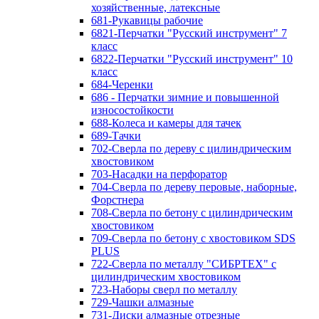
хозяйственные, латексные
681-Рукавицы рабочие
6821-Перчатки "Русский инструмент" 7
класс
6822-Перчатки "Русский инструмент" 10
класс
684-Черенки
686 - Перчатки зимние и повышенной
износостойкости
688-Колеса и камеры для тачек
689-Тачки
702-Сверла по дереву с цилиндрическим
хвостовиком
703-Насадки на перфоратор
704-Сверла по дереву перовые, наборные,
Форстнера
708-Сверла по бетону с цилиндрическим
хвостовиком
709-Сверла по бетону с хвостовиком SDS
PLUS
722-Сверла по металлу "СИБРТЕХ" с
цилиндрическим хвостовиком
723-Наборы сверл по металлу
729-Чашки алмазные
731-Диски алмазные отрезные