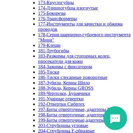
173-Круглогубцы
174-Длинногубцы изогнутые
175-Бокорезы
176-Трансформеры
177-Инструменты для зачистки и обжима
проводов
178-Серия шарнирно-губцевого инструмента
"Мини"
179-Клещи
181-Трубогибы
183-Разжимы для стопорных колец,
просекатели для кожи
184-Зажимы с фиксатором
185-Тиски
186-Тиски слесарные поворотные
187-Зубила, Керны Шило
188-Зубила, Керны GROSS
189-Чертилки, Буравчики
191-Ударные отвертки
192-Отвертки Сибртех
197-Биты отверточные, адаптеры Matrix
198-Биты отверточные, адаптеры Прочие
199-Биты отверточные,адаптеры Сибртех
203-Струбцины угловые
204-Струбцины F-образные