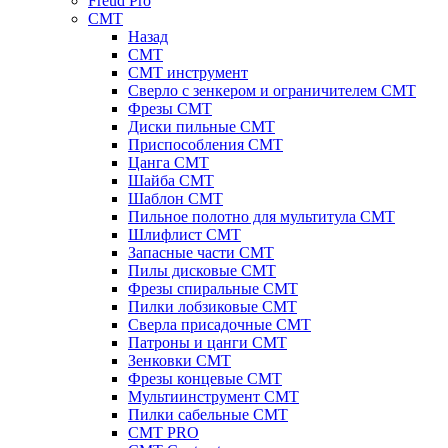
Freud Pro
CMT
Назад
CMT
CMT инструмент
Сверло с зенкером и ограничителем CMT
Фрезы CMT
Диски пильные CMT
Приспособления СМТ
Цанга CMT
Шайба CMT
Шаблон CMT
Пильное полотно для мультитула CMT
Шлифлист CMT
Запасные части CMT
Пилы дисковые CMT
Фрезы спиральные CMT
Пилки лобзиковые СМТ
Сверла присадочные СМТ
Патроны и цанги CMT
Зенковки СМТ
Фрезы концевые CMT
Мультиинструмент СМТ
Пилки сабельные СМТ
CMT PRO