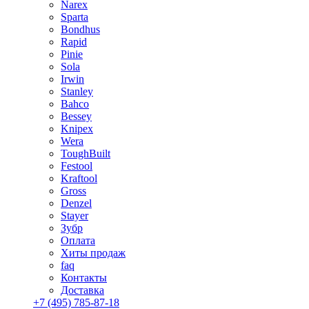
Narex
Sparta
Bondhus
Rapid
Pinie
Sola
Irwin
Stanley
Bahco
Bessey
Knipex
Wera
ToughBuilt
Festool
Kraftool
Gross
Denzel
Stayer
Зубр
Оплата
Хиты продаж
faq
Контакты
Доставка
+7 (495) 785-87-18