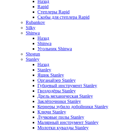
Назад
Rapid
Степлеры Rapid
Скобы для cтеплера Rapid
Rubankov
Silky
Shinwa
Назад
Shinwa
Угольник Shinwa
Shogun
Stanley
Назад
Stanley
Ящик Stanley
Органайзер Stanley
Губцевый инструмент Stanley
Гвоздодёры Stanley
Дрель механическая Stanley
Заклёпочники Stanley
Кернеры зубило добойники Stanley
Ключи Stanley
Лучковые пилы Stanley
Малярный инструмент Stanley
Молотки кувалды Stanley