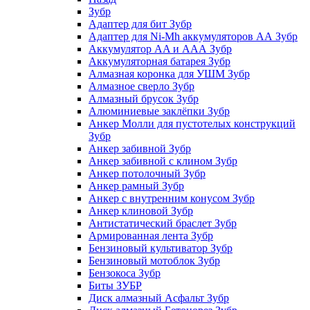
Зубр
Адаптер для бит Зубр
Адаптер для Ni-Mh аккумуляторов АА Зубр
Аккумулятор AA и ААА Зубр
Аккумуляторная батарея Зубр
Алмазная коронка для УШМ Зубр
Алмазное сверло Зубр
Алмазный брусок Зубр
Алюминиевые заклёпки Зубр
Анкер Молли для пустотелых конструкций
Зубр
Анкер забивной Зубр
Анкер забивной с клином Зубр
Анкер потолочный Зубр
Анкер рамный Зубр
Анкер с внутренним конусом Зубр
Анкер клиновой Зубр
Антистатический браслет Зубр
Армированная лента Зубр
Бензиновый культиватор Зубр
Бензиновый мотоблок Зубр
Бензокоса Зубр
Биты ЗУБР
Диск алмазный Асфальт Зубр