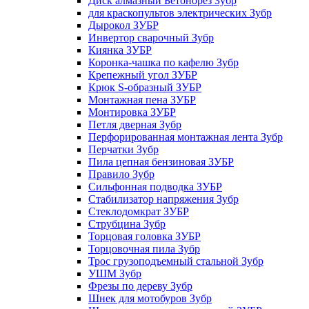
Диск алмазный Бетонорез Зубр
для краскопультов электрических Зубр
Дырокол ЗУБР
Инвертор сварочный Зубр
Киянка ЗУБР
Коронка-чашка по кафелю Зубр
Крепежный угол ЗУБР
Крюк S-образный ЗУБР
Монтажная пена ЗУБР
Монтировка ЗУБР
Петля дверная Зубр
Перфорированная монтажная лента Зубр
Перчатки Зубр
Пила цепная бензиновая ЗУБР
Правило Зубр
Сильфонная подводка ЗУБР
Стабилизатор напряжения Зубр
Стеклодомкрат ЗУБР
Струбцина Зубр
Торцовая головка ЗУБР
Торцовочная пила Зубр
Трос грузоподъемный стальной Зубр
УШМ Зубр
Фрезы по дереву Зубр
Шнек для мотобуров Зубр