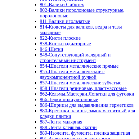
801-Валики Сибртех
802-Валики поролоновые структурные,
поролоновые
811-Валики игольчатые
814-Кюветы для валиков, ведра и тазы
малярные
822-Кисти плоские
838-Кисти радиаторные
846-Щетки
848-Сопутствующий малярный и
строительный инструмент
854-Шпатели металлические прямые
855-Шпатели металлические с
двухкомпонентной ручкой
857-Шпатели металлические зубчатые
858-Шпатели резиновые, пластмассовые
862-Кельмы,Мастерки,Лопатки для фуговки
866-Терки полиуретановые
886-Шприцы для выдавливания герметиков
880-Крестики, клинья, замок магнитный для
кладки плитки
887-Лента малярная
888-Лента клеящая, скотчи
889-Изолента, фумлента, пленка защитная
891-Защитные очки, маски,каски