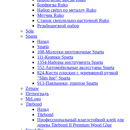
Борфрезы Ruko
Набор свёрл по металлу Ruko
Метчик Ruko
Станок сверлильно-расточной Ruko
Резьбнарезной набор
Sola
Sparta
Назад
Sparta
108-Молотки рихтовочные Sparta
111-Киянки Sparta
1354-Наборы инструмента Sparta
552-Автомобильные аксессуары Sparta
824-Кисти плоские с деревянной ручкой
"Slim line" Sparta
913-Паяльники, припои Sparta
Zetsaw
Петроградъ
MrLogo
Titebond
Назад
Titebond
Профессиональный влагостойкий клей для
дерева Titebond II Premium Wood Glue