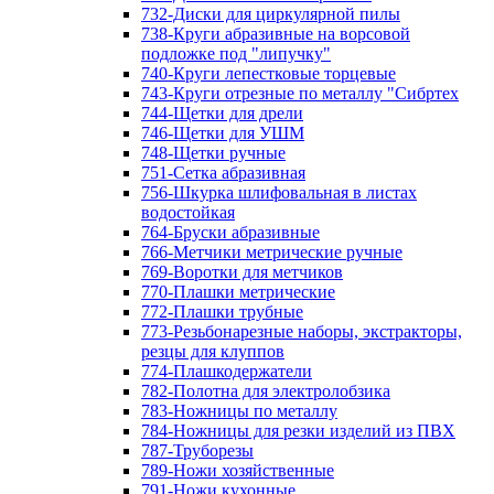
732-Диски для циркулярной пилы
738-Круги абразивные на ворсовой
подложке под "липучку"
740-Круги лепестковые торцевые
743-Круги отрезные по металлу "Сибртех
744-Щетки для дрели
746-Щетки для УШМ
748-Щетки ручные
751-Сетка абразивная
756-Шкурка шлифовальная в листах
водостойкая
764-Бруски абразивные
766-Метчики метрические ручные
769-Воротки для метчиков
770-Плашки метрические
772-Плашки трубные
773-Резьбонарезные наборы, экстракторы,
резцы для клуппов
774-Плашкодержатели
782-Полотна для электролобзика
783-Ножницы по металлу
784-Ножницы для резки изделий из ПВХ
787-Труборезы
789-Ножи хозяйственные
791-Ножи кухонные