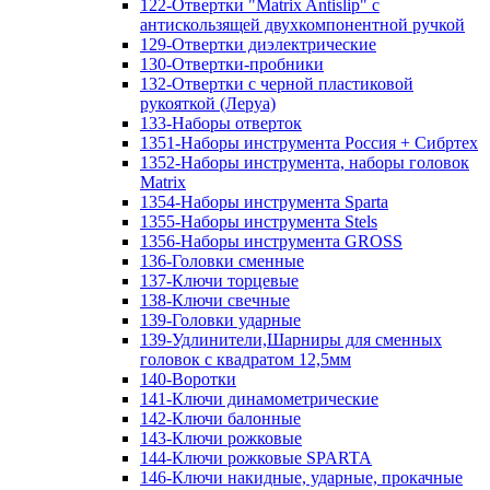
122-Отвертки "Matrix Antislip" с
антискользящей двухкомпонентной ручкой
129-Отвертки диэлектрические
130-Отвертки-пробники
132-Отвертки с черной пластиковой
рукояткой (Леруа)
133-Наборы отверток
1351-Наборы инструмента Россия + Сибртех
1352-Наборы инструмента, наборы головок
Matrix
1354-Наборы инструмента Sparta
1355-Наборы инструмента Stels
1356-Наборы инструмента GROSS
136-Головки сменные
137-Ключи торцевые
138-Ключи свечные
139-Головки ударные
139-Удлинители,Шарниры для сменных
головок с квадратом 12,5мм
140-Воротки
141-Ключи динамометрические
142-Ключи балонные
143-Ключи рожковые
144-Ключи рожковые SPARTA
146-Ключи накидные, ударные, прокачные