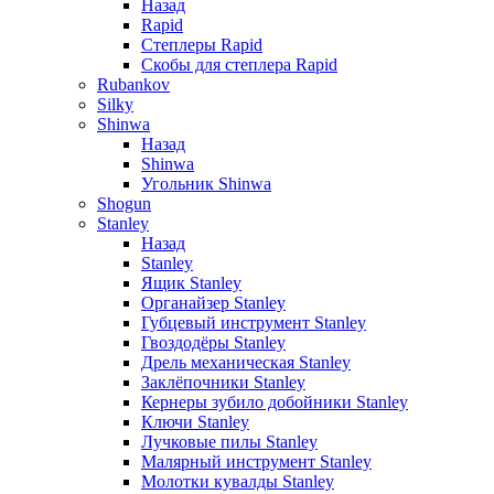
Назад
Rapid
Степлеры Rapid
Скобы для cтеплера Rapid
Rubankov
Silky
Shinwa
Назад
Shinwa
Угольник Shinwa
Shogun
Stanley
Назад
Stanley
Ящик Stanley
Органайзер Stanley
Губцевый инструмент Stanley
Гвоздодёры Stanley
Дрель механическая Stanley
Заклёпочники Stanley
Кернеры зубило добойники Stanley
Ключи Stanley
Лучковые пилы Stanley
Малярный инструмент Stanley
Молотки кувалды Stanley