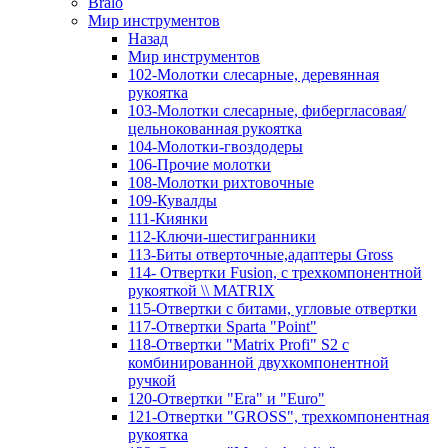
Bralo
Мир инструментов
Назад
Мир инструментов
102-Молотки слесарные, деревянная
рукоятка
103-Молотки слесарные, фибергласовая/
цельнокованная рукоятка
104-Молотки-гвоздодеры
106-Прочие молотки
108-Молотки рихтовочные
109-Кувалды
111-Киянки
112-Ключи-шестигранники
113-Биты отверточные,адаптеры Gross
114- Отвертки Fusion, c трехкомпонентной
рукояткой \\ MATRIX
115-Отвертки с битами, угловые отвертки
117-Отвертки Sparta "Point"
118-Отвертки "Matrix Profi" S2 с
комбинированной двухкомпонентной
ручкой
120-Отвертки "Era" и "Euro"
121-Отвертки "GROSS", трехкомпонентная
рукоятка