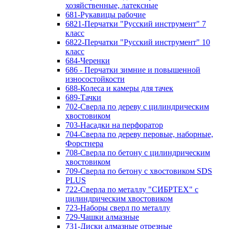
хозяйственные, латексные
681-Рукавицы рабочие
6821-Перчатки "Русский инструмент" 7
класс
6822-Перчатки "Русский инструмент" 10
класс
684-Черенки
686 - Перчатки зимние и повышенной
износостойкости
688-Колеса и камеры для тачек
689-Тачки
702-Сверла по дереву с цилиндрическим
хвостовиком
703-Насадки на перфоратор
704-Сверла по дереву перовые, наборные,
Форстнера
708-Сверла по бетону с цилиндрическим
хвостовиком
709-Сверла по бетону с хвостовиком SDS
PLUS
722-Сверла по металлу "СИБРТЕХ" с
цилиндрическим хвостовиком
723-Наборы сверл по металлу
729-Чашки алмазные
731-Диски алмазные отрезные