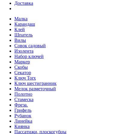
Доставка
Малка
Карандаш
Клей
Шпатель
Вилы
Совок садовый
Изолента
Набор ключей
Маркер
Скобы
Секатор
Ключ Torx
Ключ шестигранник
Мелок разметочный
Полотно
Стамеска
Фреза.
Грифель
Рубанок
Линейка
Киянка
Пассатижи, плоскогубцы