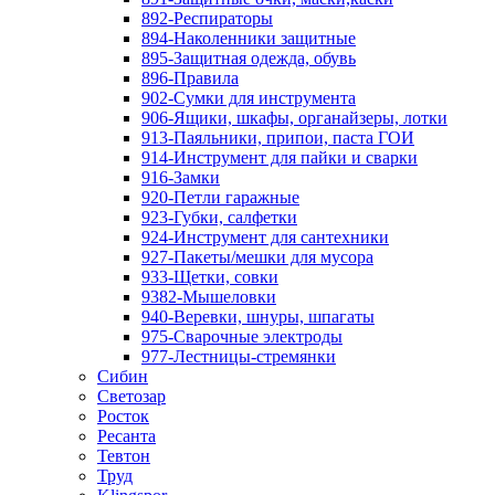
892-Респираторы
894-Наколенники защитные
895-Защитная одежда, обувь
896-Правила
902-Сумки для инструмента
906-Ящики, шкафы, органайзеры, лотки
913-Паяльники, припои, паста ГОИ
914-Инструмент для пайки и сварки
916-Замки
920-Петли гаражные
923-Губки, салфетки
924-Инструмент для сантехники
927-Пакеты/мешки для мусора
933-Щетки, совки
9382-Мышеловки
940-Веревки, шнуры, шпагаты
975-Сварочные электроды
977-Лестницы-стремянки
Сибин
Светозар
Росток
Ресанта
Тевтон
Труд