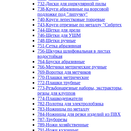
732-Диски для циркулярной пилы
738-Круги абразивные на ворсовой
подложке под "липучку"
740-Круги лепестковые торцевые
743-Круги отрезные по металлу "Сибртех
744-Щетки для дрели
746-Щетки для УШМ
748-Щетки ручные
751-Сетка абразивная
756-Шкурка шлифовальная в листах
водостойкая
764-Бруски абразивные
766-Метчики метрические ручные
769-Воротки для метчиков
770-Плашки метрические
772-Плашки трубные
773-Резьбонарезные наборы, экстракторы,
резцы для клуппов
774-Плашкодержатели
782-Полотна для электролобзика
783-Ножницы по металлу
784-Ножницы для резки изделий из ПВХ
787-Труборезы
789-Ножи хозяйственные
791-Ножи кухонные