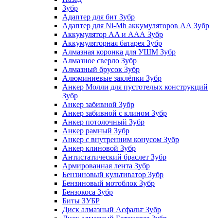
Зубр
Адаптер для бит Зубр
Адаптер для Ni-Mh аккумуляторов АА Зубр
Аккумулятор AA и ААА Зубр
Аккумуляторная батарея Зубр
Алмазная коронка для УШМ Зубр
Алмазное сверло Зубр
Алмазный брусок Зубр
Алюминиевые заклёпки Зубр
Анкер Молли для пустотелых конструкций
Зубр
Анкер забивной Зубр
Анкер забивной с клином Зубр
Анкер потолочный Зубр
Анкер рамный Зубр
Анкер с внутренним конусом Зубр
Анкер клиновой Зубр
Антистатический браслет Зубр
Армированная лента Зубр
Бензиновый культиватор Зубр
Бензиновый мотоблок Зубр
Бензокоса Зубр
Биты ЗУБР
Диск алмазный Асфальт Зубр