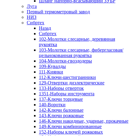
Шланг напорно-всасывающий ЗУБР
Луга
Первый термометровый завод
НИЗ
Сибртех
Назад
Сибртех
102-Молотки слесарные, деревянная
рукоятка
103-Молотки слесарные, фибергласовая/
цельнокованная рукоятка
104-Молотки-гвоздодеры
109-Кувалды
111-Киянки
112-Ключи-шестигранники
129-Отвертки диэлектрические
133-Наборы отверток
1351-Наборы инструмента
137-Ключи торцевые
140-Воротки
142-Ключи балонные
143-Ключи рожковые
146-Ключи накидные, ударные, прокачные
149-Ключи комбинированные
152-Наборы ключей рожковых