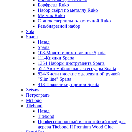
Борфрезы Ruko
Набор свёрл по металлу Ruko
Метчик Ruko
Станок сверлильно-расточной Ruko
Резьбнарезной набор
Sola
Sparta
Назад
Sparta
108-Молотки рихтовочные Sparta
111-Киянки Sparta
1354-Наборы инструмента Sparta
552-Автомобильные аксессуары Sparta
824-Кисти плоские с деревянной ручкой
"Slim line" Sparta
913-Паяльники, припои Sparta
Zetsaw
Петроградъ
MrLogo
Titebond
Назад
Titebond
Профессиональный влагостойкий клей для
дерева Titebond II Premium Wood Glue