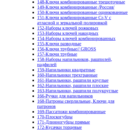
148-Ключи комбинированные трещоточные
149-Ключи комбинированные /Россия/
150-Ключи комбинированные оцинкованные
151-Ключи комбинированные Cr-V с
атласной и зеркальной полировкой
152-Наборы ключей рожковых
153-Наборы ключей накидных
154-Наборы ключей комбинированных
155-Ключи разводные
156-Ключи трубные// GROSS
157-Ключи трубные
158-Наборы напильников, рашпилей,
надфилей
159-Напильники квадратные
160-Напильники трехгранные
161-Напильники, рашпили круглые
162-Напильники, рашпили плоские
163-Напильники, рашпили полукруглые
166-Ручки для напильников
168-Патроны сверлильные, Ключи для
патронов
169-Пассатижи комбинированные
170-Плоскогубцы
171-Длинногубцы прямые
172-Кусачки торцевые