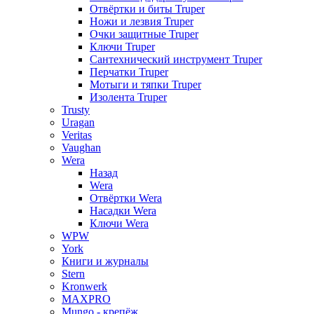
Отвёртки и биты Truper
Ножи и лезвия Truper
Очки защитные Truper
Ключи Truper
Сантехнический инструмент Truper
Перчатки Truper
Мотыги и тяпки Truper
Изолента Truper
Trusty
Uragan
Veritas
Vaughan
Wera
Назад
Wera
Отвёртки Wera
Насадки Wera
Ключи Wera
WPW
York
Книги и журналы
Stern
Kronwerk
MAXPRO
Mungo - крепёж