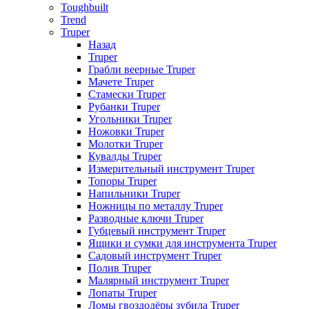
Toughbuilt
Trend
Truper
Назад
Truper
Грабли веерные Truper
Мачете Truper
Стамески Truper
Рубанки Truper
Угольники Truper
Ножовки Truper
Молотки Truper
Кувалды Truper
Измерительный инструмент Truper
Топоры Truper
Напильники Truper
Ножницы по металлу Truper
Разводные ключи Truper
Губцевый инструмент Truper
Ящики и сумки для инструмента Truper
Садовый инструмент Truper
Полив Truper
Малярный инструмент Truper
Лопаты Truper
Ломы гвоздодёры зубила Truper