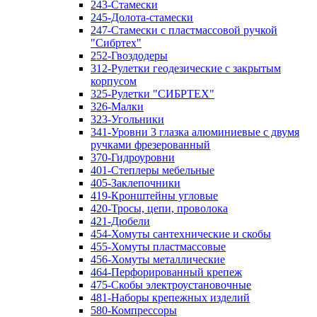
243-Стамески
245-Долота-стамески
247-Стамески с пластмассовой ручкой
"Сибртех"
252-Гвоздодеры
312-Рулетки геодезические с закрытым
корпусом
325-Рулетки "СИБРТЕХ"
326-Малки
323-Угольники
341-Уровни 3 глазка алюминиевые с двумя
ручками фрезерованный
370-Гидроуровни
401-Степлеры мебельные
405-Заклепочники
419-Кронштейны угловые
420-Тросы, цепи, проволока
421-Дюбели
454-Хомуты сантехнические и скобы
455-Хомуты пластмассовые
456-Хомуты металлические
464-Перфорированный крепеж
475-Скобы электроустановочные
481-Наборы крепежных изделий
580-Компрессоры