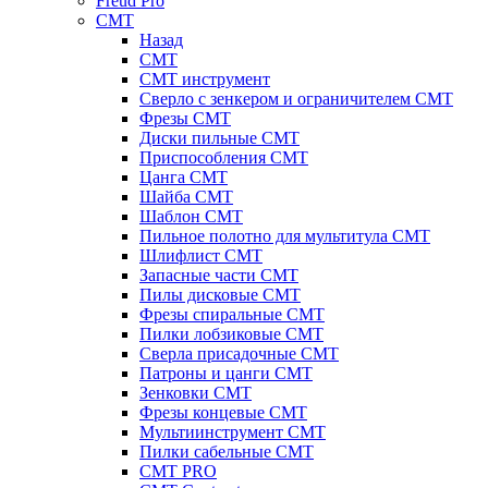
Freud Pro
CMT
Назад
CMT
CMT инструмент
Сверло с зенкером и ограничителем CMT
Фрезы CMT
Диски пильные CMT
Приспособления СМТ
Цанга CMT
Шайба CMT
Шаблон CMT
Пильное полотно для мультитула CMT
Шлифлист CMT
Запасные части CMT
Пилы дисковые CMT
Фрезы спиральные CMT
Пилки лобзиковые СМТ
Сверла присадочные СМТ
Патроны и цанги CMT
Зенковки СМТ
Фрезы концевые CMT
Мультиинструмент СМТ
Пилки сабельные СМТ
CMT PRO