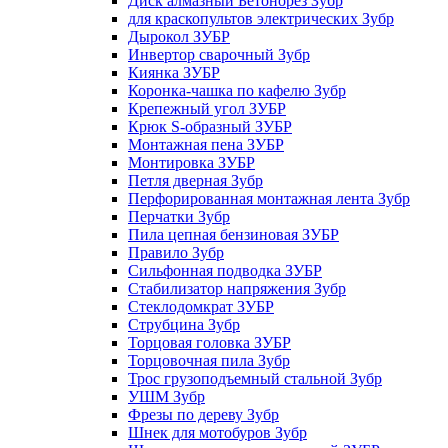
Диск алмазный Бетонорез Зубр
для краскопультов электрических Зубр
Дырокол ЗУБР
Инвертор сварочный Зубр
Киянка ЗУБР
Коронка-чашка по кафелю Зубр
Крепежный угол ЗУБР
Крюк S-образный ЗУБР
Монтажная пена ЗУБР
Монтировка ЗУБР
Петля дверная Зубр
Перфорированная монтажная лента Зубр
Перчатки Зубр
Пила цепная бензиновая ЗУБР
Правило Зубр
Сильфонная подводка ЗУБР
Стабилизатор напряжения Зубр
Стеклодомкрат ЗУБР
Струбцина Зубр
Торцовая головка ЗУБР
Торцовочная пила Зубр
Трос грузоподъемный стальной Зубр
УШМ Зубр
Фрезы по дереву Зубр
Шнек для мотобуров Зубр