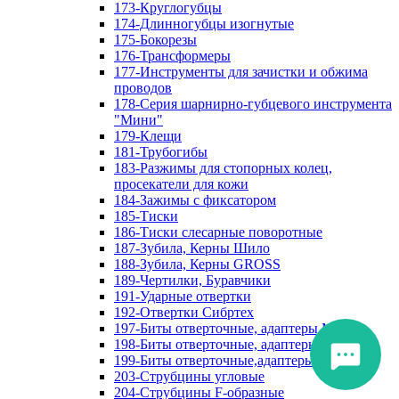
173-Круглогубцы
174-Длинногубцы изогнутые
175-Бокорезы
176-Трансформеры
177-Инструменты для зачистки и обжима
проводов
178-Серия шарнирно-губцевого инструмента
"Мини"
179-Клещи
181-Трубогибы
183-Разжимы для стопорных колец,
просекатели для кожи
184-Зажимы с фиксатором
185-Тиски
186-Тиски слесарные поворотные
187-Зубила, Керны Шило
188-Зубила, Керны GROSS
189-Чертилки, Буравчики
191-Ударные отвертки
192-Отвертки Сибртех
197-Биты отверточные, адаптеры Matrix
198-Биты отверточные, адаптеры Прочие
199-Биты отверточные,адаптеры Сибртех
203-Струбцины угловые
204-Струбцины F-образные