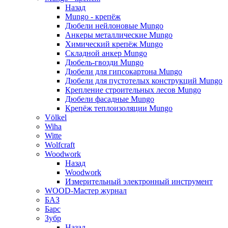
Назад
Mungo - крепёж
Дюбели нейлоновые Mungo
Анкеры металлические Mungo
Химический крепёж Mungo
Складной анкер Mungo
Дюбель-гвозди Mungo
Дюбели для гипсокартона Mungo
Дюбели для пустотелых конструкций Mungo
Крепление строительных лесов Mungo
Дюбели фасадные Mungo
Крепёж теплоизоляции Mungo
Völkel
Wiha
Witte
Wolfcraft
Woodwork
Назад
Woodwork
Измерительный электронный инструмент
WOOD-Мастер журнал
БАЗ
Барс
Зубр
Назад