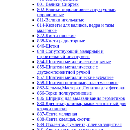
801-Валики Сибртех
802-Валики поролоновые структурные,
поролоновые
811-Валики игольчатые
814-Кюветы для валиков, ведра и тазы
малярные
822-Кисти плоские
838-Кисти радиаторные
846-Щетки
848-Сопутствующий малярный и
строительный инструмент
854-Шпатели металлические прямые
855-Шпатели металлические с
двухкомпонентной ручкой
857-Шпатели металлические зубчатые
858-Шпатели резиновые, пластмассовые
862-Кельмы,Мастерки,Лопатки для фуговки
866-Терки полиуретановые
886-Шприцы для выдавливания герметиков
880-Крестики, клинья, замок магнитный для
кладки плитки
887-Лента малярная
888-Лента клеящая, скотчи
889-Изолента, фумлента, пленка защитная
891-Защитные очки, маски,каски