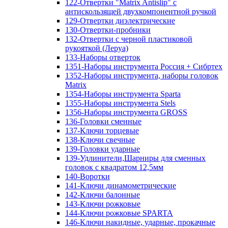
122-Отвертки "Matrix Antislip" с
антискользящей двухкомпонентной ручкой
129-Отвертки диэлектрические
130-Отвертки-пробники
132-Отвертки с черной пластиковой
рукояткой (Леруа)
133-Наборы отверток
1351-Наборы инструмента Россия + Сибртех
1352-Наборы инструмента, наборы головок
Matrix
1354-Наборы инструмента Sparta
1355-Наборы инструмента Stels
1356-Наборы инструмента GROSS
136-Головки сменные
137-Ключи торцевые
138-Ключи свечные
139-Головки ударные
139-Удлинители,Шарниры для сменных
головок с квадратом 12,5мм
140-Воротки
141-Ключи динамометрические
142-Ключи балонные
143-Ключи рожковые
144-Ключи рожковые SPARTA
146-Ключи накидные, ударные, прокачные