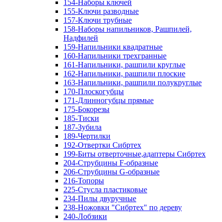
154-Наборы ключей
155-Ключи разводные
157-Ключи трубные
158-Наборы напильников, Рашпилей,
Надфилей
159-Напильники квадратные
160-Напильники трехгранные
161-Напильники, рашпили круглые
162-Напильники, рашпили плоские
163-Напильники, рашпили полукруглые
170-Плоскогубцы
171-Длинногубцы прямые
175-Бокорезы
185-Тиски
187-Зубила
189-Чертилки
192-Отвертки Сибртех
199-Биты отверточные,адаптеры Сибртех
204-Струбцины F-образные
206-Струбцины G-образные
216-Топоры
225-Стусла пластиковые
234-Пилы двуручные
238-Ножовки "Сибртех" по дереву
240-Лобзики