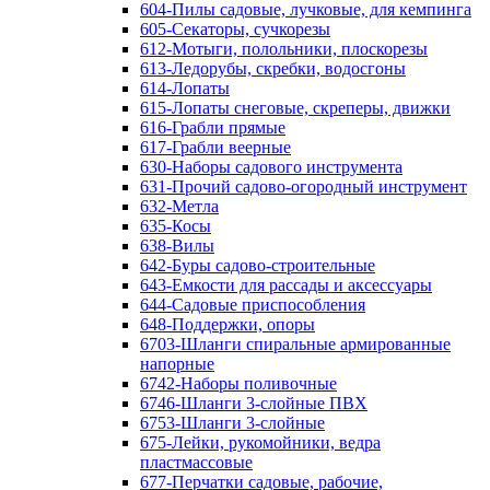
604-Пилы садовые, лучковые, для кемпинга
605-Секаторы, сучкорезы
612-Мотыги, полольники, плоскорезы
613-Ледорубы, скребки, водосгоны
614-Лопаты
615-Лопаты снеговые, скреперы, движки
616-Грабли прямые
617-Грабли веерные
630-Наборы садового инструмента
631-Прочий садово-огородный инструмент
632-Метла
635-Косы
638-Вилы
642-Буры садово-строительные
643-Емкости для рассады и аксессуары
644-Садовые приспособления
648-Поддержки, опоры
6703-Шланги спиральные армированные
напорные
6742-Наборы поливочные
6746-Шланги 3-слойные ПВХ
6753-Шланги 3-слойные
675-Лейки, рукомойники, ведра
пластмассовые
677-Перчатки садовые, рабочие,