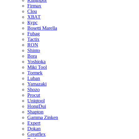
Klingspor
Firmax
Clou
XВАТ
Курс
Bosetti Marella
Fubag
Tactix
RON
Shinto
Bora
Yoshioka
Miki Tool
Tormek
Luban
Yamazaki
Shozo
Procut
Uniqtool
HongDui
Shapton
Gamma Zinken
Expert
Dokan
Greatflex