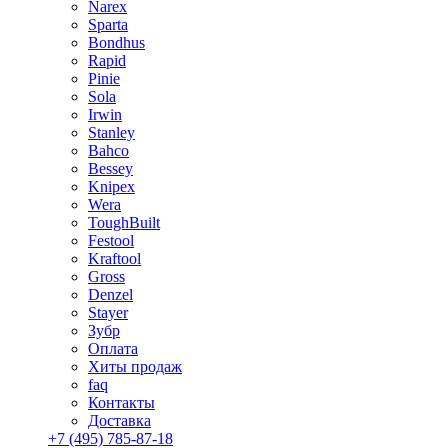
Narex
Sparta
Bondhus
Rapid
Pinie
Sola
Irwin
Stanley
Bahco
Bessey
Knipex
Wera
ToughBuilt
Festool
Kraftool
Gross
Denzel
Stayer
Зубр
Оплата
Хиты продаж
faq
Контакты
Доставка
+7 (495) 785-87-18