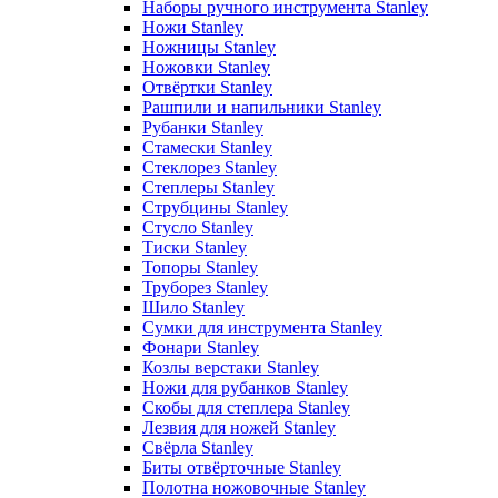
Наборы ручного инструмента Stanley
Ножи Stanley
Ножницы Stanley
Ножовки Stanley
Отвёртки Stanley
Рашпили и напильники Stanley
Рубанки Stanley
Стамески Stanley
Стеклорез Stanley
Степлеры Stanley
Струбцины Stanley
Стусло Stanley
Тиски Stanley
Топоры Stanley
Труборез Stanley
Шило Stanley
Сумки для инструмента Stanley
Фонари Stanley
Козлы верстаки Stanley
Ножи для рубанков Stanley
Скобы для степлера Stanley
Лезвия для ножей Stanley
Свёрла Stanley
Биты отвёрточные Stanley
Полотна ножовочные Stanley