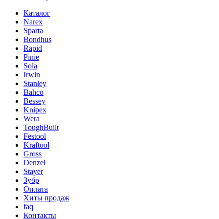
Каталог
Narex
Sparta
Bondhus
Rapid
Pinie
Sola
Irwin
Stanley
Bahco
Bessey
Knipex
Wera
ToughBuilt
Festool
Kraftool
Gross
Denzel
Stayer
Зубр
Оплата
Хиты продаж
faq
Контакты