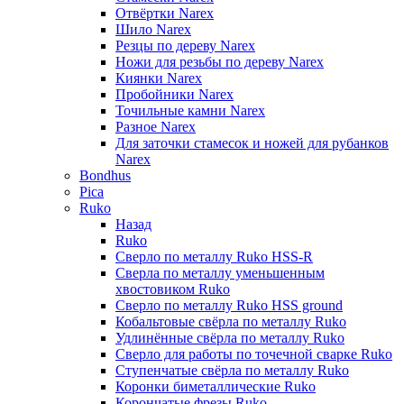
Отвёртки Narex
Шило Narex
Резцы по дереву Narex
Ножи для резьбы по дереву Narex
Киянки Narex
Пробойники Narex
Точильные камни Narex
Разное Narex
Для заточки стамесок и ножей для рубанков
Narex
Bondhus
Pica
Ruko
Назад
Ruko
Сверло по металлу Ruko HSS-R
Сверла по металлу уменьшенным
хвостовиком Ruko
Сверло по металлу Ruko HSS ground
Кобальтовые свёрла по металлу Ruko
Удлинённые свёрла по металлу Ruko
Сверло для работы по точечной сварке Ruko
Ступенчатые свёрла по металлу Ruko
Коронки биметаллические Ruko
Корончатые фрезы Ruko