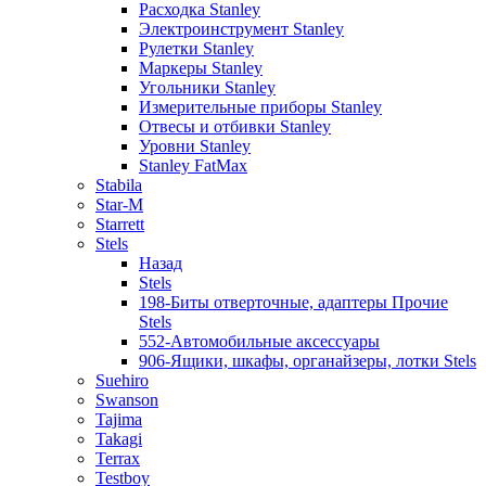
Расходка Stanley
Электроинструмент Stanley
Рулетки Stanley
Маркеры Stanley
Угольники Stanley
Измерительные приборы Stanley
Отвесы и отбивки Stanley
Уровни Stanley
Stanley FatMax
Stabila
Star-M
Starrett
Stels
Назад
Stels
198-Биты отверточные, адаптеры Прочие
Stels
552-Автомобильные аксессуары
906-Ящики, шкафы, органайзеры, лотки Stels
Suehiro
Swanson
Tajima
Takagi
Terrax
Testboy