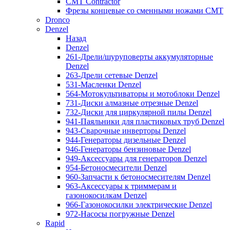
CMT Contractor
Фрезы концевые со сменными ножами CMT
Dronco
Denzel
Назад
Denzel
261-Дрели/шуруповерты аккумуляторные
Denzel
263-Дрели сетевые Denzel
531-Масленки Denzel
564-Мотокультиваторы и мотоблоки Denzel
731-Диски алмазные отрезные Denzel
732-Диски для циркулярной пилы Denzel
941-Паяльники для пластиковых труб Denzel
943-Сварочные инверторы Denzel
944-Генераторы дизельные Denzel
946-Генераторы бензиновые Denzel
949-Аксессуары для генераторов Denzel
954-Бетоносмесители Denzel
960-Запчасти к бетоносмесителям Denzel
963-Аксессуары к триммерам и
газонокосилкам Denzel
966-Газонокосилки электрические Denzel
972-Насосы погружные Denzel
Rapid