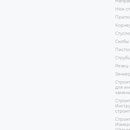
Напра
Нож с
Припо
Корне
Стусло
Скобы 
Пистол
Струб
Резец 
Зенке
Строит
для ин
камень
Строит
Инстру
строит
Строит
Измер
Штанг