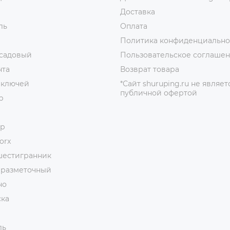
Доставка
ль
Оплата
Политика конфиденциально
 садовый
Пользовательское соглаше
нта
Возврат товара
 ключей
*Сайт shuruping.ru не являет
публичной офертой
р
ор
orx
шестигранник
 разметочный
но
ска
ль