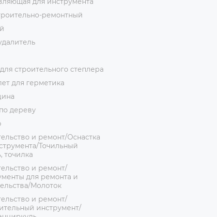
вляющая для инструмента
троительно-ремонтный
й
удалитель
для строительного степлера
ет для герметика
цина
по дереву
р
ельство и ремонт/Оснастка
струмента/Точильный
, точилка
ельство и ремонт/
менты для ремонта и
ельства/Молоток
ельство и ремонт/
ительный инструмент/
енциркуль