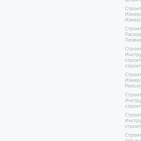
Строит
Измер
Измер
Строит
Расход
Лезвие
Строит
Инстру
строит
строи
Строит
Измер
Рейсм
Строит
Инстру
строи
Строит
Инстру
строи
Строит
для ин