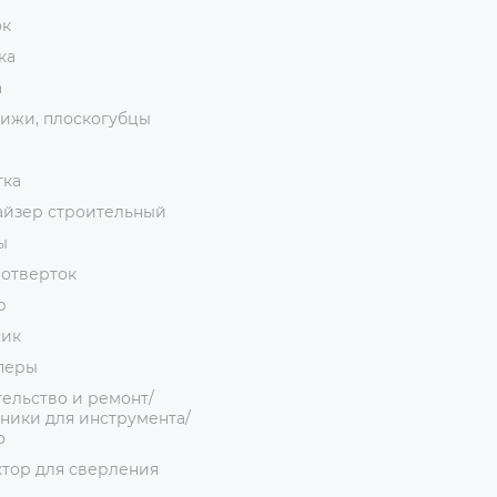
ок
ка
а
ижи, плоскогубцы
тка
айзер строительный
ы
 отверток
р
ник
перы
ельство и ремонт/
ники для инструмента/
о
тор для сверления