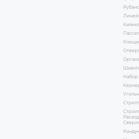
Рубан
Линей
Киянк
Пассат
Клещи
Отвер
Орган
Шкант
Набор
Керне
Уголь
Стрип
Строит
Расход
Сверл
Кондук