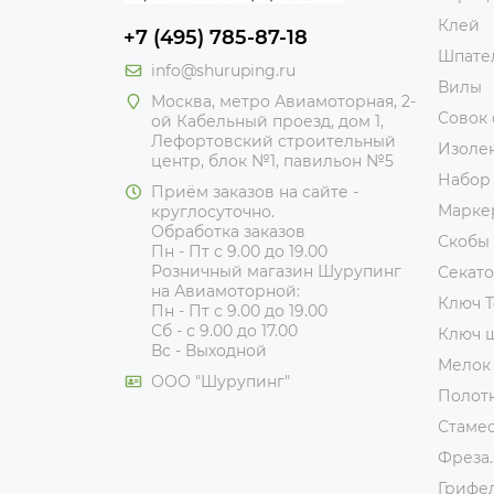
Клей
+7 (495) 785-87-18
Шпате
info@shuruping.ru
Вилы
Москва, метро Авиамоторная, 2-
Совок
ой Кабельный проезд, дом 1,
Лефортовский строительный
Изоле
центр, блок №1, павильон №5
Набор
Приём заказов на сайте -
Марке
круглосуточно.
Обработка заказов
Скобы
Пн - Пт с 9.00 до 19.00
Розничный магазин Шурупинг
Секат
на Авиамоторной:
Ключ T
Пн - Пт с 9.00 до 19.00
Сб - с 9.00 до 17.00
Ключ 
Вс - Выходной
Мелок
ООО "Шурупинг"
Полот
Стаме
Фреза.
Грифе