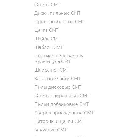
Фрезы CMT
Диски пильные CMT
Приспособления СМТ
Цанга CMT
Шайба CMT
Шаблон CMT
Пильное полотно для
мультитула CMT
Шлифлист CMT
Запасные части CMT
Пилы дисковые CMT
Фрезы спиральные CMT
Пилки лобзиковые СМТ
Сверла присадочные СМТ
Патроны и цанги CMT
Зенковки СМТ