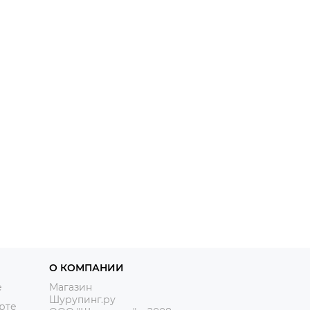
О КОМПАНИИ
е
Магазин
Шурупинг.ру
рте