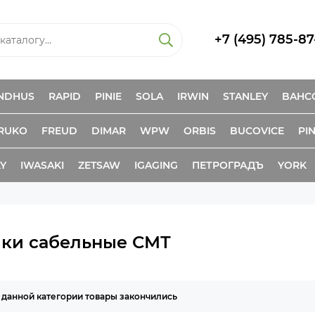
+7 (495) 785-87
NDHUS
RAPID
PINIE
SOLA
IRWIN
STANLEY
BAHC
RUKO
FREUD
DIMAR
WPW
ORBIS
BUCOVICE
PIN
KY
IWASAKI
ZETSAW
IGAGING
ПЕТРОГРАДЪ
YORK
ки сабельные СМТ
 данной категории товары закончились