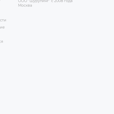
ООО "Шурупинг" с 2008 года
Москва
сти
ние
ся