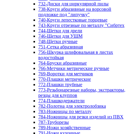
732-Диски для циркулярной пилы
738-Круги абразивные на ворсовой
подложке под "липучку"
740-Круги лепестковые торцевые
743-Круги отрезные по металлу "Сибртех
744-Щетки для дрели
746-Щетки для УШМ
748-Щетки ручные
751-Сетка абразивная
756-Шкурка шлифовальная в листах
водостойкая
764-Бруски абразивные
766-Метчики метрические ручные
769-Воротки для метчиков
770-Плашки метрические
772-Плашки трубные
773-Резьбонарезные наборы, экстракторы,
резцы для клуппов
774-Плашкодержатели
782-Полотна для электролобзика
783-Ножницы по металлу
784-Ножницы для резки изделий из ПВХ
787-Труборезы
789-Ножи хозяйственные
791-Ножи кухонные