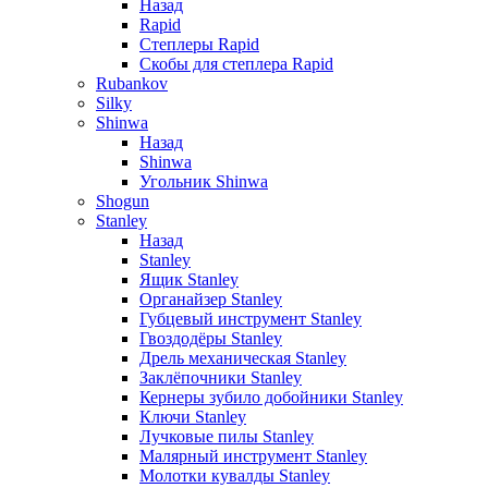
Назад
Rapid
Степлеры Rapid
Скобы для cтеплера Rapid
Rubankov
Silky
Shinwa
Назад
Shinwa
Угольник Shinwa
Shogun
Stanley
Назад
Stanley
Ящик Stanley
Органайзер Stanley
Губцевый инструмент Stanley
Гвоздодёры Stanley
Дрель механическая Stanley
Заклёпочники Stanley
Кернеры зубило добойники Stanley
Ключи Stanley
Лучковые пилы Stanley
Малярный инструмент Stanley
Молотки кувалды Stanley