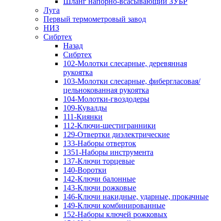
Шланг напорно-всасывающий ЗУБР
Луга
Первый термометровый завод
НИЗ
Сибртех
Назад
Сибртех
102-Молотки слесарные, деревянная
рукоятка
103-Молотки слесарные, фибергласовая/
цельнокованная рукоятка
104-Молотки-гвоздодеры
109-Кувалды
111-Киянки
112-Ключи-шестигранники
129-Отвертки диэлектрические
133-Наборы отверток
1351-Наборы инструмента
137-Ключи торцевые
140-Воротки
142-Ключи балонные
143-Ключи рожковые
146-Ключи накидные, ударные, прокачные
149-Ключи комбинированные
152-Наборы ключей рожковых