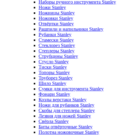
Наборы ручного инструмента Stanley
Ножи Stanley
Ножницы Stanley
Ножовки Stanley
Отвёртки Stanley
Рашпили и напильники Stanley
Рубанки Stanley
Стамески Stanley
Стеклорез Stanley
Степлеры Stanley
Струбцины Stanley
Стусло Stanley
Тиски Stanley
Топоры Stanley
Труборез Stanley
Шило Stanley
Сумки для инструмента Stanley
Фонари Stanley
Козлы верстаки Stanley
Ножи для рубанков Stanley
Скобы для степлера Stanley
Лезвия для ножей Stanley
Свёрла Stanley
Биты отвёрточные Stanley
Полотна ножовочные Stanley