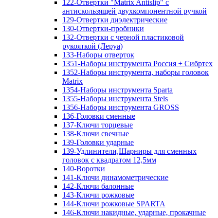
122-Отвертки "Matrix Antislip" с
антискользящей двухкомпонентной ручкой
129-Отвертки диэлектрические
130-Отвертки-пробники
132-Отвертки с черной пластиковой
рукояткой (Леруа)
133-Наборы отверток
1351-Наборы инструмента Россия + Сибртех
1352-Наборы инструмента, наборы головок
Matrix
1354-Наборы инструмента Sparta
1355-Наборы инструмента Stels
1356-Наборы инструмента GROSS
136-Головки сменные
137-Ключи торцевые
138-Ключи свечные
139-Головки ударные
139-Удлинители,Шарниры для сменных
головок с квадратом 12,5мм
140-Воротки
141-Ключи динамометрические
142-Ключи балонные
143-Ключи рожковые
144-Ключи рожковые SPARTA
146-Ключи накидные, ударные, прокачные