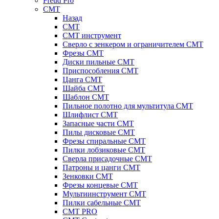
Freud Pro
CMT
Назад
CMT
CMT инструмент
Сверло с зенкером и ограничителем CMT
Фрезы CMT
Диски пильные CMT
Приспособления СМТ
Цанга CMT
Шайба CMT
Шаблон CMT
Пильное полотно для мультитула CMT
Шлифлист CMT
Запасные части CMT
Пилы дисковые CMT
Фрезы спиральные CMT
Пилки лобзиковые СМТ
Сверла присадочные СМТ
Патроны и цанги CMT
Зенковки СМТ
Фрезы концевые CMT
Мультиинструмент СМТ
Пилки сабельные СМТ
CMT PRO