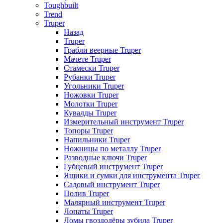
Toughbuilt
Trend
Truper
Назад
Truper
Грабли веерные Truper
Мачете Truper
Стамески Truper
Рубанки Truper
Угольники Truper
Ножовки Truper
Молотки Truper
Кувалды Truper
Измерительный инструмент Truper
Топоры Truper
Напильники Truper
Ножницы по металлу Truper
Разводные ключи Truper
Губцевый инструмент Truper
Ящики и сумки для инструмента Truper
Садовый инструмент Truper
Полив Truper
Малярный инструмент Truper
Лопаты Truper
Ломы гвоздодёры зубила Truper