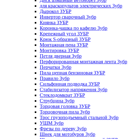
Диск алмазный Бетонорез Зубр
для краскопультов электрических Зубр
Дырокол ЗУБР
Инвертор сварочный Зубр
Киянка ЗУБР
Коронка-чашка по кафелю Зубр
Крепежный угол ЗУБР
Крюк S-образный ЗУБР
Монтажная пена ЗУБР
Монтировка ЗУБР
Петля дверная Зубр
Перфорированная монтажная лента Зубр
Перчатки Зубр
Пила цепная бензиновая ЗУБР
Правило Зубр
Сильфонная подводка ЗУБР
Стабилизатор напряжения Зубр
Стеклодомкрат ЗУБР
Струбцина Зубр
Торцовая головка ЗУБР
Торцовочная пила Зубр
Трос грузоподъемный стальной Зубр
УШМ Зубр
Фрезы по дереву Зубр
Шнек для мотобуров Зубр