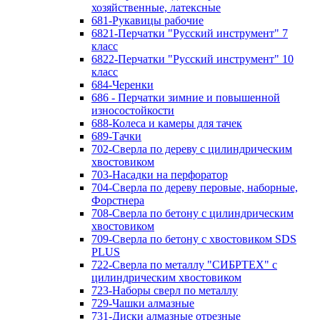
хозяйственные, латексные
681-Рукавицы рабочие
6821-Перчатки "Русский инструмент" 7
класс
6822-Перчатки "Русский инструмент" 10
класс
684-Черенки
686 - Перчатки зимние и повышенной
износостойкости
688-Колеса и камеры для тачек
689-Тачки
702-Сверла по дереву с цилиндрическим
хвостовиком
703-Насадки на перфоратор
704-Сверла по дереву перовые, наборные,
Форстнера
708-Сверла по бетону с цилиндрическим
хвостовиком
709-Сверла по бетону с хвостовиком SDS
PLUS
722-Сверла по металлу "СИБРТЕХ" с
цилиндрическим хвостовиком
723-Наборы сверл по металлу
729-Чашки алмазные
731-Диски алмазные отрезные