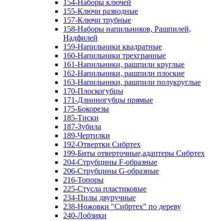
154-Наборы ключей
155-Ключи разводные
157-Ключи трубные
158-Наборы напильников, Рашпилей,
Надфилей
159-Напильники квадратные
160-Напильники трехгранные
161-Напильники, рашпили круглые
162-Напильники, рашпили плоские
163-Напильники, рашпили полукруглые
170-Плоскогубцы
171-Длинногубцы прямые
175-Бокорезы
185-Тиски
187-Зубила
189-Чертилки
192-Отвертки Сибртех
199-Биты отверточные,адаптеры Сибртех
204-Струбцины F-образные
206-Струбцины G-образные
216-Топоры
225-Стусла пластиковые
234-Пилы двуручные
238-Ножовки "Сибртех" по дереву
240-Лобзики