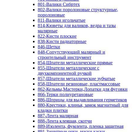
801-Валики Сибртех
802-Валики поролоновые структурные,
поролоновые
811-Валики игольчатые
814-Кюветы для валиков, ведра и тазы
малярные
822-Кисти плоские
838-Кисти радиаторные
846-Щетки
848-Сопутствующий малярный и
строительный инструмент
854-Шпатели металлические прямые
855-Шпатели металлические с
двухкомпонентной ручкой
857-Шпатели металлические зубчатые
858-Шпатели резиновые, пластмассовые
862-Кельмы,Мастерки,Лопатки для фуговки
866-Терки полиуретановые
886-Шприцы для выдавливания герметиков
880-Крестики, клинья, замок магнитный для
кладки плитки
887-Лента малярная
888-Лента клеящая, скотчи
889-Изолента, фумлента, пленка защитная
891-Защитные очки, маски,каски