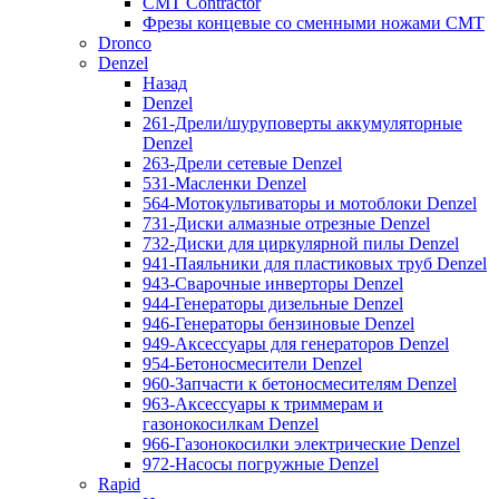
CMT Contractor
Фрезы концевые со сменными ножами CMT
Dronco
Denzel
Назад
Denzel
261-Дрели/шуруповерты аккумуляторные
Denzel
263-Дрели сетевые Denzel
531-Масленки Denzel
564-Мотокультиваторы и мотоблоки Denzel
731-Диски алмазные отрезные Denzel
732-Диски для циркулярной пилы Denzel
941-Паяльники для пластиковых труб Denzel
943-Сварочные инверторы Denzel
944-Генераторы дизельные Denzel
946-Генераторы бензиновые Denzel
949-Аксессуары для генераторов Denzel
954-Бетоносмесители Denzel
960-Запчасти к бетоносмесителям Denzel
963-Аксессуары к триммерам и
газонокосилкам Denzel
966-Газонокосилки электрические Denzel
972-Насосы погружные Denzel
Rapid