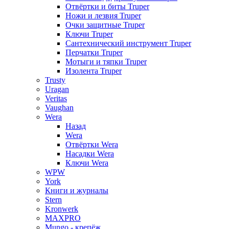
Отвёртки и биты Truper
Ножи и лезвия Truper
Очки защитные Truper
Ключи Truper
Сантехнический инструмент Truper
Перчатки Truper
Мотыги и тяпки Truper
Изолента Truper
Trusty
Uragan
Veritas
Vaughan
Wera
Назад
Wera
Отвёртки Wera
Насадки Wera
Ключи Wera
WPW
York
Книги и журналы
Stern
Kronwerk
MAXPRO
Mungo - крепёж