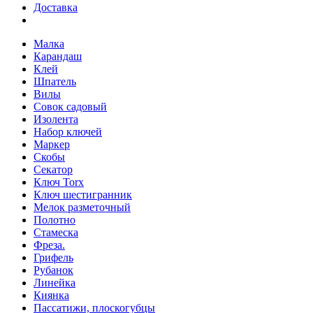
Доставка
Малка
Карандаш
Клей
Шпатель
Вилы
Совок садовый
Изолента
Набор ключей
Маркер
Скобы
Секатор
Ключ Torx
Ключ шестигранник
Мелок разметочный
Полотно
Стамеска
Фреза.
Грифель
Рубанок
Линейка
Киянка
Пассатижи, плоскогубцы