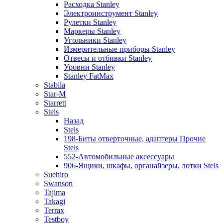
Расходка Stanley
Электроинструмент Stanley
Рулетки Stanley
Маркеры Stanley
Угольники Stanley
Измерительные приборы Stanley
Отвесы и отбивки Stanley
Уровни Stanley
Stanley FatMax
Stabila
Star-M
Starrett
Stels
Назад
Stels
198-Биты отверточные, адаптеры Прочие
Stels
552-Автомобильные аксессуары
906-Ящики, шкафы, органайзеры, лотки Stels
Suehiro
Swanson
Tajima
Takagi
Terrax
Testboy