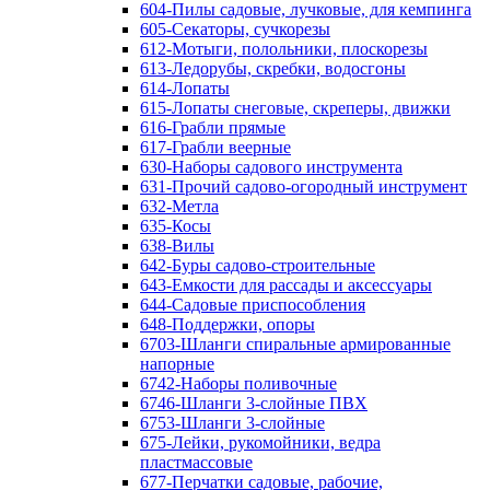
604-Пилы садовые, лучковые, для кемпинга
605-Секаторы, сучкорезы
612-Мотыги, полольники, плоскорезы
613-Ледорубы, скребки, водосгоны
614-Лопаты
615-Лопаты снеговые, скреперы, движки
616-Грабли прямые
617-Грабли веерные
630-Наборы садового инструмента
631-Прочий садово-огородный инструмент
632-Метла
635-Косы
638-Вилы
642-Буры садово-строительные
643-Емкости для рассады и аксессуары
644-Садовые приспособления
648-Поддержки, опоры
6703-Шланги спиральные армированные
напорные
6742-Наборы поливочные
6746-Шланги 3-слойные ПВХ
6753-Шланги 3-слойные
675-Лейки, рукомойники, ведра
пластмассовые
677-Перчатки садовые, рабочие,