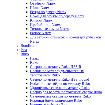
Отвёртки Narex
Шило Narex
Резцы по дереву Narex
Ножи для резьбы по дереву Narex
Киянки Narex
Пробойники Narex
Точильные камни Narex
Разное Narex
Для заточки стамесок и ножей для рубанков
Narex
Bondhus
Pica
Ruko
Назад
Ruko
Сверло по металлу Ruko HSS-R
Сверла по металлу уменьшенным
хвостовиком Ruko
Сверло по металлу Ruko HSS ground
Кобальтовые свёрла по металлу Ruko
Удлинённые свёрла по металлу Ruko
Сверло для работы по точечной сварке Ruko
Ступенчатые свёрла по металлу Ruko
Коронки биметаллические Ruko
Корончатые фрезы Ruko