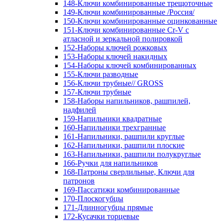
148-Ключи комбинированные трещоточные
149-Ключи комбинированные /Россия/
150-Ключи комбинированные оцинкованные
151-Ключи комбинированные Cr-V с
атласной и зеркальной полировкой
152-Наборы ключей рожковых
153-Наборы ключей накидных
154-Наборы ключей комбинированных
155-Ключи разводные
156-Ключи трубные// GROSS
157-Ключи трубные
158-Наборы напильников, рашпилей,
надфилей
159-Напильники квадратные
160-Напильники трехгранные
161-Напильники, рашпили круглые
162-Напильники, рашпили плоские
163-Напильники, рашпили полукруглые
166-Ручки для напильников
168-Патроны сверлильные, Ключи для
патронов
169-Пассатижи комбинированные
170-Плоскогубцы
171-Длинногубцы прямые
172-Кусачки торцевые