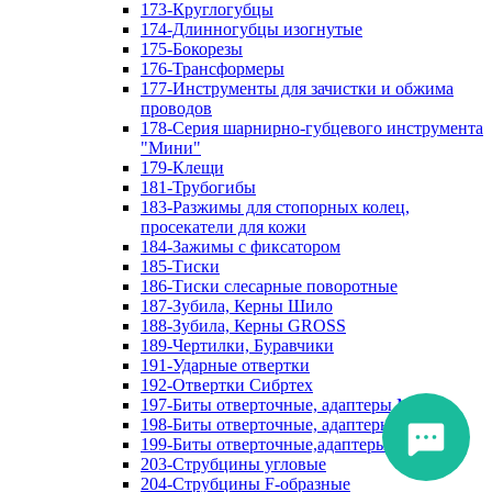
173-Круглогубцы
174-Длинногубцы изогнутые
175-Бокорезы
176-Трансформеры
177-Инструменты для зачистки и обжима
проводов
178-Серия шарнирно-губцевого инструмента
"Мини"
179-Клещи
181-Трубогибы
183-Разжимы для стопорных колец,
просекатели для кожи
184-Зажимы с фиксатором
185-Тиски
186-Тиски слесарные поворотные
187-Зубила, Керны Шило
188-Зубила, Керны GROSS
189-Чертилки, Буравчики
191-Ударные отвертки
192-Отвертки Сибртех
197-Биты отверточные, адаптеры Matrix
198-Биты отверточные, адаптеры Прочие
199-Биты отверточные,адаптеры Сибртех
203-Струбцины угловые
204-Струбцины F-образные