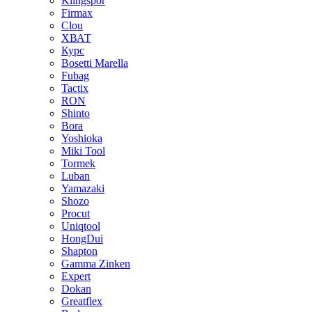
Klingspor
Firmax
Clou
XВАТ
Курс
Bosetti Marella
Fubag
Tactix
RON
Shinto
Bora
Yoshioka
Miki Tool
Tormek
Luban
Yamazaki
Shozo
Procut
Uniqtool
HongDui
Shapton
Gamma Zinken
Expert
Dokan
Greatflex