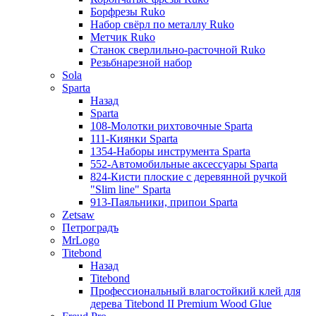
Борфрезы Ruko
Набор свёрл по металлу Ruko
Метчик Ruko
Станок сверлильно-расточной Ruko
Резьбнарезной набор
Sola
Sparta
Назад
Sparta
108-Молотки рихтовочные Sparta
111-Киянки Sparta
1354-Наборы инструмента Sparta
552-Автомобильные аксессуары Sparta
824-Кисти плоские с деревянной ручкой
"Slim line" Sparta
913-Паяльники, припои Sparta
Zetsaw
Петроградъ
MrLogo
Titebond
Назад
Titebond
Профессиональный влагостойкий клей для
дерева Titebond II Premium Wood Glue