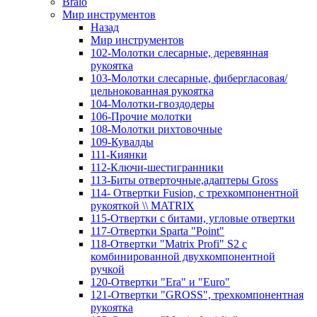
Bralo
Мир инструментов
Назад
Мир инструментов
102-Молотки слесарные, деревянная
рукоятка
103-Молотки слесарные, фибергласовая/
цельнокованная рукоятка
104-Молотки-гвоздодеры
106-Прочие молотки
108-Молотки рихтовочные
109-Кувалды
111-Киянки
112-Ключи-шестигранники
113-Биты отверточные,адаптеры Gross
114- Отвертки Fusion, c трехкомпонентной
рукояткой \\ MATRIX
115-Отвертки с битами, угловые отвертки
117-Отвертки Sparta "Point"
118-Отвертки "Matrix Profi" S2 с
комбинированной двухкомпонентной
ручкой
120-Отвертки "Era" и "Euro"
121-Отвертки "GROSS", трехкомпонентная
рукоятка