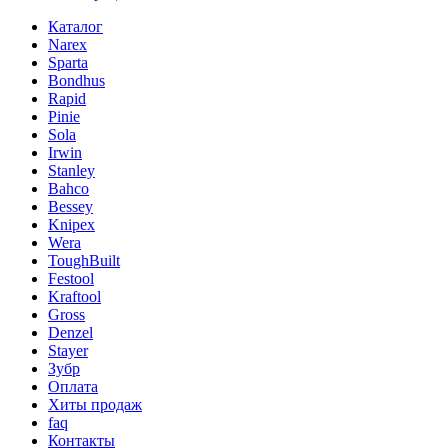
Каталог
Narex
Sparta
Bondhus
Rapid
Pinie
Sola
Irwin
Stanley
Bahco
Bessey
Knipex
Wera
ToughBuilt
Festool
Kraftool
Gross
Denzel
Stayer
Зубр
Оплата
Хиты продаж
faq
Контакты