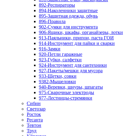
892-Респираторы
894-Наколенники защитные
895-Защитная одежда, обувь
896-Правила
902-Сумки для инструмента
906-Ящики, шкафы, органайзеры, лотки
913-Паяльники, припои, паста ГОИ
914-Инструмент для пайки и сварки
916-Замки
920-Петли гаражные
923-Губки, салфетки
924-Инструмент для сантехники
927-Пакеты/мешки для мусора
933-Щетки, совки
9382-Мышеловки
940-Веревки, шнуры, шпагаты
975-Сварочные электроды
977-Лестницы-стремянки
Сибин
Светозар
Росток
Ресанта
Тевтон
Труд