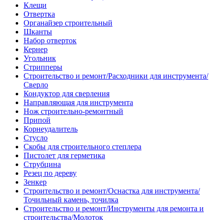
Клещи
Отвертка
Органайзер строительный
Шканты
Набор отверток
Кернер
Угольник
Стрипперы
Строительство и ремонт/Расходники для инструмента/
Сверло
Кондуктор для сверления
Направляющая для инструмента
Нож строительно-ремонтный
Припой
Корнеудалитель
Стусло
Скобы для строительного степлера
Пистолет для герметика
Струбцина
Резец по дереву
Зенкер
Строительство и ремонт/Оснастка для инструмента/
Точильный камень, точилка
Строительство и ремонт/Инструменты для ремонта и
строительства/Молоток