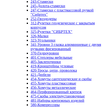
243-Стамески
245-Долота-стамески
247-Стамески с пластмассовой ручкой
"Сибртех"
252-Гвоздодеры
312-Рулетки геодезические с закрытым
корпусом
325-Рулетки "СИБРТЕХ"
326-Малки
323-Угольники
341-Уровни 3 глазка алюминиевые с двумя
ручками фрезерованный
370-Гидроуровни
401-Степлеры мебельные
405-Заклепочники
419-Кронштейны угловые
420-Тросы, цепи, проволока
421-Дюбели
454-Хомуты сантехнические и скобы
455-Хомуты пластмассовые
456-Хомуты металлические
464-Перфорированный крепеж
475-Скобы электроустановочные
481-Наборы крепежных изделий
580-Компрессоры