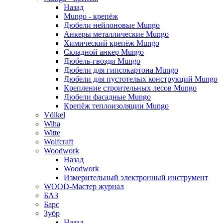
Назад
Mungo - крепёж
Дюбели нейлоновые Mungo
Анкеры металлические Mungo
Химический крепёж Mungo
Складной анкер Mungo
Дюбель-гвозди Mungo
Дюбели для гипсокартона Mungo
Дюбели для пустотелых конструкций Mungo
Крепление строительных лесов Mungo
Дюбели фасадные Mungo
Крепёж теплоизоляции Mungo
Völkel
Wiha
Witte
Wolfcraft
Woodwork
Назад
Woodwork
Измерительный электронный инструмент
WOOD-Мастер журнал
БАЗ
Барс
Зубр
Назад