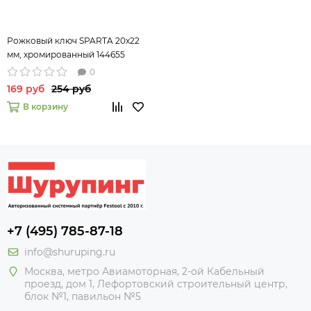
Рожковый ключ SPARTA 20x22
мм, хромированный 144655
0
169 руб
254 руб
В корзину
+7 (495) 785-87-18
info@shuruping.ru
Москва, метро Авиамоторная, 2-ой Кабельный
проезд, дом 1, Лефортовский строительный центр,
блок №1, павильон №5