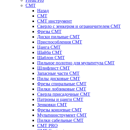
Freud Pro
CMT
Назад
CMT
CMT инструмент
Сверло с зенкером и ограничителем CMT
Фрезы CMT
Диски пильные CMT
Приспособления СМТ
Цанга CMT
Шайба CMT
Шаблон CMT
Пильное полотно для мультитула CMT
Шлифлист CMT
Запасные части CMT
Пилы дисковые CMT
Фрезы спиральные CMT
Пилки лобзиковые СМТ
Сверла присадочные СМТ
Патроны и цанги CMT
Зенковки СМТ
Фрезы концевые CMT
Мультиинструмент СМТ
Пилки сабельные СМТ
CMT PRO