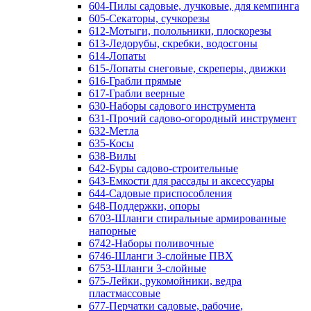
604-Пилы садовые, лучковые, для кемпинга
605-Секаторы, сучкорезы
612-Мотыги, полольники, плоскорезы
613-Ледорубы, скребки, водосгоны
614-Лопаты
615-Лопаты снеговые, скреперы, движки
616-Грабли прямые
617-Грабли веерные
630-Наборы садового инструмента
631-Прочий садово-огородный инструмент
632-Метла
635-Косы
638-Вилы
642-Буры садово-строительные
643-Емкости для рассады и аксессуары
644-Садовые приспособления
648-Поддержки, опоры
6703-Шланги спиральные армированные
напорные
6742-Наборы поливочные
6746-Шланги 3-слойные ПВХ
6753-Шланги 3-слойные
675-Лейки, рукомойники, ведра
пластмассовые
677-Перчатки садовые, рабочие,