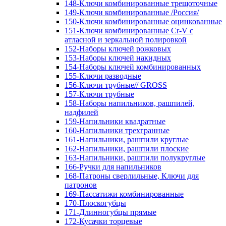
148-Ключи комбинированные трещоточные
149-Ключи комбинированные /Россия/
150-Ключи комбинированные оцинкованные
151-Ключи комбинированные Cr-V с
атласной и зеркальной полировкой
152-Наборы ключей рожковых
153-Наборы ключей накидных
154-Наборы ключей комбинированных
155-Ключи разводные
156-Ключи трубные// GROSS
157-Ключи трубные
158-Наборы напильников, рашпилей,
надфилей
159-Напильники квадратные
160-Напильники трехгранные
161-Напильники, рашпили круглые
162-Напильники, рашпили плоские
163-Напильники, рашпили полукруглые
166-Ручки для напильников
168-Патроны сверлильные, Ключи для
патронов
169-Пассатижи комбинированные
170-Плоскогубцы
171-Длинногубцы прямые
172-Кусачки торцевые