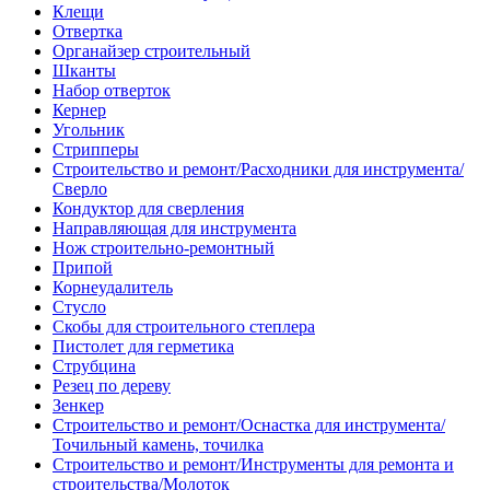
Клещи
Отвертка
Органайзер строительный
Шканты
Набор отверток
Кернер
Угольник
Стрипперы
Строительство и ремонт/Расходники для инструмента/
Сверло
Кондуктор для сверления
Направляющая для инструмента
Нож строительно-ремонтный
Припой
Корнеудалитель
Стусло
Скобы для строительного степлера
Пистолет для герметика
Струбцина
Резец по дереву
Зенкер
Строительство и ремонт/Оснастка для инструмента/
Точильный камень, точилка
Строительство и ремонт/Инструменты для ремонта и
строительства/Молоток