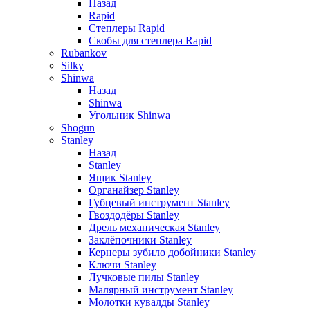
Назад
Rapid
Степлеры Rapid
Скобы для cтеплера Rapid
Rubankov
Silky
Shinwa
Назад
Shinwa
Угольник Shinwa
Shogun
Stanley
Назад
Stanley
Ящик Stanley
Органайзер Stanley
Губцевый инструмент Stanley
Гвоздодёры Stanley
Дрель механическая Stanley
Заклёпочники Stanley
Кернеры зубило добойники Stanley
Ключи Stanley
Лучковые пилы Stanley
Малярный инструмент Stanley
Молотки кувалды Stanley