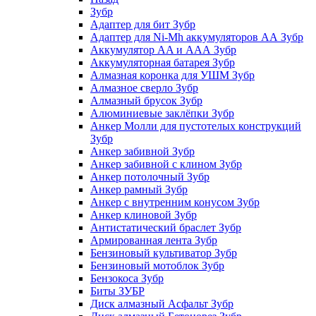
Зубр
Адаптер для бит Зубр
Адаптер для Ni-Mh аккумуляторов АА Зубр
Аккумулятор AA и ААА Зубр
Аккумуляторная батарея Зубр
Алмазная коронка для УШМ Зубр
Алмазное сверло Зубр
Алмазный брусок Зубр
Алюминиевые заклёпки Зубр
Анкер Молли для пустотелых конструкций
Зубр
Анкер забивной Зубр
Анкер забивной с клином Зубр
Анкер потолочный Зубр
Анкер рамный Зубр
Анкер с внутренним конусом Зубр
Анкер клиновой Зубр
Антистатический браслет Зубр
Армированная лента Зубр
Бензиновый культиватор Зубр
Бензиновый мотоблок Зубр
Бензокоса Зубр
Биты ЗУБР
Диск алмазный Асфальт Зубр