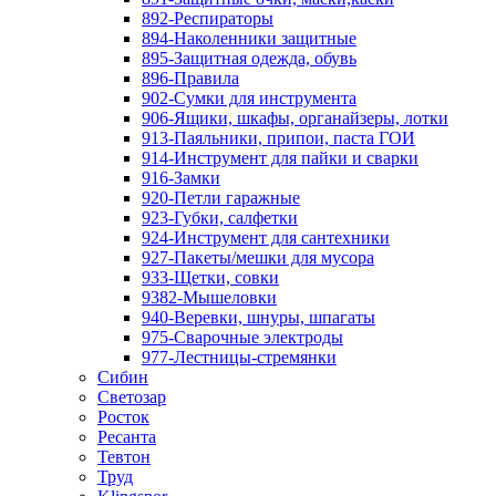
892-Респираторы
894-Наколенники защитные
895-Защитная одежда, обувь
896-Правила
902-Сумки для инструмента
906-Ящики, шкафы, органайзеры, лотки
913-Паяльники, припои, паста ГОИ
914-Инструмент для пайки и сварки
916-Замки
920-Петли гаражные
923-Губки, салфетки
924-Инструмент для сантехники
927-Пакеты/мешки для мусора
933-Щетки, совки
9382-Мышеловки
940-Веревки, шнуры, шпагаты
975-Сварочные электроды
977-Лестницы-стремянки
Сибин
Светозар
Росток
Ресанта
Тевтон
Труд