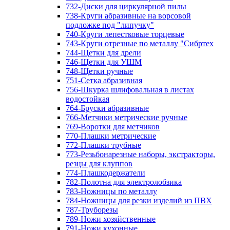
732-Диски для циркулярной пилы
738-Круги абразивные на ворсовой
подложке под "липучку"
740-Круги лепестковые торцевые
743-Круги отрезные по металлу "Сибртех
744-Щетки для дрели
746-Щетки для УШМ
748-Щетки ручные
751-Сетка абразивная
756-Шкурка шлифовальная в листах
водостойкая
764-Бруски абразивные
766-Метчики метрические ручные
769-Воротки для метчиков
770-Плашки метрические
772-Плашки трубные
773-Резьбонарезные наборы, экстракторы,
резцы для клуппов
774-Плашкодержатели
782-Полотна для электролобзика
783-Ножницы по металлу
784-Ножницы для резки изделий из ПВХ
787-Труборезы
789-Ножи хозяйственные
791-Ножи кухонные