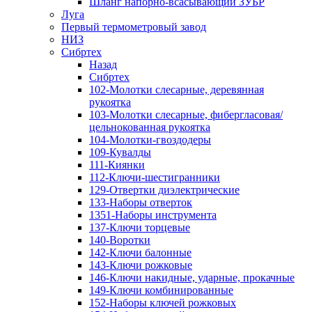
Шланг напорно-всасывающий ЗУБР
Луга
Первый термометровый завод
НИЗ
Сибртех
Назад
Сибртех
102-Молотки слесарные, деревянная
рукоятка
103-Молотки слесарные, фибергласовая/
цельнокованная рукоятка
104-Молотки-гвоздодеры
109-Кувалды
111-Киянки
112-Ключи-шестигранники
129-Отвертки диэлектрические
133-Наборы отверток
1351-Наборы инструмента
137-Ключи торцевые
140-Воротки
142-Ключи балонные
143-Ключи рожковые
146-Ключи накидные, ударные, прокачные
149-Ключи комбинированные
152-Наборы ключей рожковых