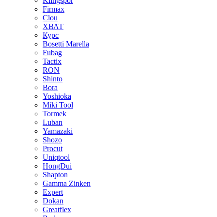
Klingspor
Firmax
Clou
XВАТ
Курс
Bosetti Marella
Fubag
Tactix
RON
Shinto
Bora
Yoshioka
Miki Tool
Tormek
Luban
Yamazaki
Shozo
Procut
Uniqtool
HongDui
Shapton
Gamma Zinken
Expert
Dokan
Greatflex