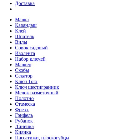
Доставка
Малка
Карандаш
Клей
Шпатель
Вилы
Совок садовый
Изолента
Набор ключей
Маркер
Скобы
Секатор
Ключ Torx
Ключ шестигранник
Мелок разметочный
Полотно
Стамеска
Фреза.
Грифель
Рубанок
Линейка
Киянка
Пассатижи, плоскогубцы