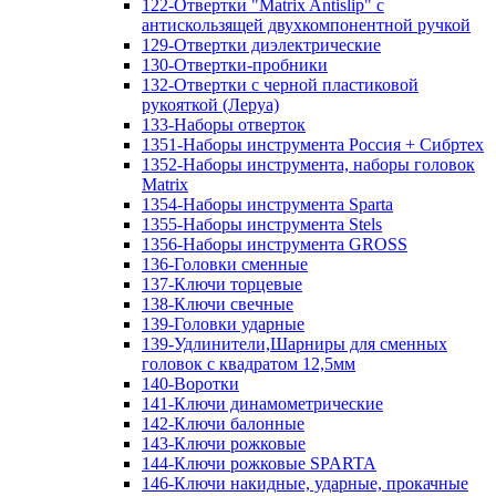
122-Отвертки "Matrix Antislip" с
антискользящей двухкомпонентной ручкой
129-Отвертки диэлектрические
130-Отвертки-пробники
132-Отвертки с черной пластиковой
рукояткой (Леруа)
133-Наборы отверток
1351-Наборы инструмента Россия + Сибртех
1352-Наборы инструмента, наборы головок
Matrix
1354-Наборы инструмента Sparta
1355-Наборы инструмента Stels
1356-Наборы инструмента GROSS
136-Головки сменные
137-Ключи торцевые
138-Ключи свечные
139-Головки ударные
139-Удлинители,Шарниры для сменных
головок с квадратом 12,5мм
140-Воротки
141-Ключи динамометрические
142-Ключи балонные
143-Ключи рожковые
144-Ключи рожковые SPARTA
146-Ключи накидные, ударные, прокачные