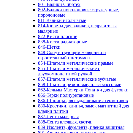
801-Валики Сибртех
802-Валики поролоновые структурные,
поролоновые
811-Валики игольчатые
814-Кюветы для валиков, ведра и тазы
малярные
822-Кисти плоские
838-Кисти радиаторные
846-Щетки
848-Сопутствующий малярный и
строительный инструмент
854-Шпатели металлические прямые
855-Шпатели металлические с
двухкомпонентной ручкой
857-Шпатели металлические зубчатые
858-Шпатели резиновые, пластмассовые
862-Кельмы,Мастерки,Лопатки для фуговки
866-Терки полиуретановые
886-Шприцы для выдавливания герметиков
880-Крестики, клинья, замок магнитный для
кладки плитки
887-Лента малярная
888-Лента клеящая, скотчи
889-Изолента, фумлента, пленка защитная
891-Защитные очки, маски,каски