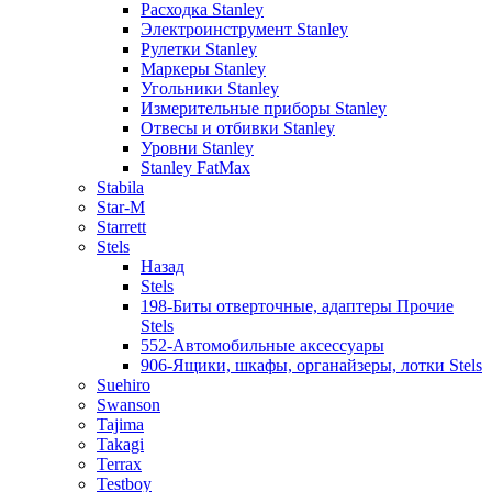
Расходка Stanley
Электроинструмент Stanley
Рулетки Stanley
Маркеры Stanley
Угольники Stanley
Измерительные приборы Stanley
Отвесы и отбивки Stanley
Уровни Stanley
Stanley FatMax
Stabila
Star-M
Starrett
Stels
Назад
Stels
198-Биты отверточные, адаптеры Прочие
Stels
552-Автомобильные аксессуары
906-Ящики, шкафы, органайзеры, лотки Stels
Suehiro
Swanson
Tajima
Takagi
Terrax
Testboy