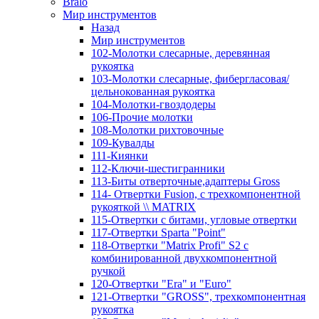
Bralo
Мир инструментов
Назад
Мир инструментов
102-Молотки слесарные, деревянная
рукоятка
103-Молотки слесарные, фибергласовая/
цельнокованная рукоятка
104-Молотки-гвоздодеры
106-Прочие молотки
108-Молотки рихтовочные
109-Кувалды
111-Киянки
112-Ключи-шестигранники
113-Биты отверточные,адаптеры Gross
114- Отвертки Fusion, c трехкомпонентной
рукояткой \\ MATRIX
115-Отвертки с битами, угловые отвертки
117-Отвертки Sparta "Point"
118-Отвертки "Matrix Profi" S2 с
комбинированной двухкомпонентной
ручкой
120-Отвертки "Era" и "Euro"
121-Отвертки "GROSS", трехкомпонентная
рукоятка