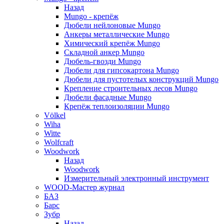
Назад
Mungo - крепёж
Дюбели нейлоновые Mungo
Анкеры металлические Mungo
Химический крепёж Mungo
Складной анкер Mungo
Дюбель-гвозди Mungo
Дюбели для гипсокартона Mungo
Дюбели для пустотелых конструкций Mungo
Крепление строительных лесов Mungo
Дюбели фасадные Mungo
Крепёж теплоизоляции Mungo
Völkel
Wiha
Witte
Wolfcraft
Woodwork
Назад
Woodwork
Измерительный электронный инструмент
WOOD-Мастер журнал
БАЗ
Барс
Зубр
Назад