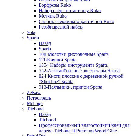
Борфрезы Ruko
Набор свёрл по металлу Ruko
Метчик Ruko
Станок сверлильно-расточной Ruko
Резьбнарезной набор
Sola
Sparta
Назад
Sparta
108-Молотки рихтовочные Sparta
111-Киянки Sparta
1354-Наборы инструмента Sparta
552-Автомобильные аксессуары Sparta
824-Кисти плоские с деревянной ручкой
"Slim line" Sparta
913-Паяльники, припои Sparta
Zetsaw
Петроградъ
MrLogo
Titebond
Назад
Titebond
Профессиональный влагостойкий клей для
дерева Titebond II Premium Wood Glue