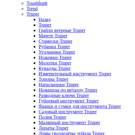
Toughbuilt
Trend
Truper
Назад
Truper
Грабли веерные Truper
Мачете Truper
Стамески Truper
Рубанки Truper
Угольники Truper
Ножовки Truper
Молотки Truper
Кувалды Truper
Измерительный инструмент Truper
Топоры Truper
Напильники Truper
Ножницы по металлу Truper
Разводные ключи Truper
Губцевый инструмент Truper
Ящики и сумки для инструмента Truper
Садовый инструмент Truper
Полив Truper
Малярный инструмент Truper
Лопаты Truper
Ломы гвоздодёры зубила Truper