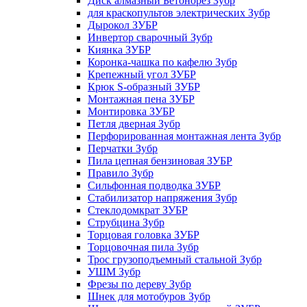
Диск алмазный Бетонорез Зубр
для краскопультов электрических Зубр
Дырокол ЗУБР
Инвертор сварочный Зубр
Киянка ЗУБР
Коронка-чашка по кафелю Зубр
Крепежный угол ЗУБР
Крюк S-образный ЗУБР
Монтажная пена ЗУБР
Монтировка ЗУБР
Петля дверная Зубр
Перфорированная монтажная лента Зубр
Перчатки Зубр
Пила цепная бензиновая ЗУБР
Правило Зубр
Сильфонная подводка ЗУБР
Стабилизатор напряжения Зубр
Стеклодомкрат ЗУБР
Струбцина Зубр
Торцовая головка ЗУБР
Торцовочная пила Зубр
Трос грузоподъемный стальной Зубр
УШМ Зубр
Фрезы по дереву Зубр
Шнек для мотобуров Зубр