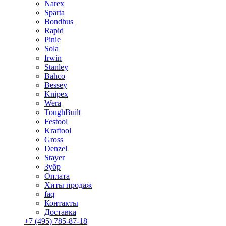
Narex
Sparta
Bondhus
Rapid
Pinie
Sola
Irwin
Stanley
Bahco
Bessey
Knipex
Wera
ToughBuilt
Festool
Kraftool
Gross
Denzel
Stayer
Зубр
Оплата
Хиты продаж
faq
Контакты
Доставка
+7 (495) 785-87-18