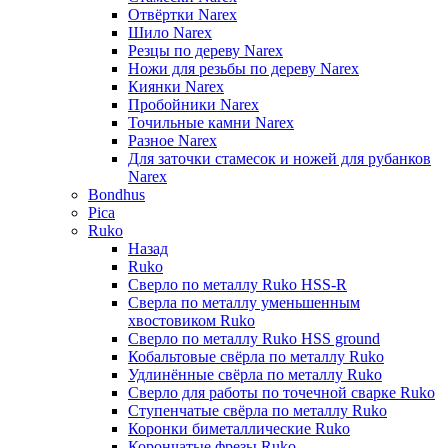
Отвёртки Narex
Шило Narex
Резцы по дереву Narex
Ножи для резьбы по дереву Narex
Киянки Narex
Пробойники Narex
Точильные камни Narex
Разное Narex
Для заточки стамесок и ножей для рубанков
Narex
Bondhus
Pica
Ruko
Назад
Ruko
Сверло по металлу Ruko HSS-R
Сверла по металлу уменьшенным
хвостовиком Ruko
Сверло по металлу Ruko HSS ground
Кобальтовые свёрла по металлу Ruko
Удлинённые свёрла по металлу Ruko
Сверло для работы по точечной сварке Ruko
Ступенчатые свёрла по металлу Ruko
Коронки биметаллические Ruko
Корончатые фрезы Ruko