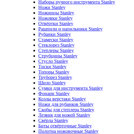
Наборы ручного инструмента Stanley
Ножи Stanley
Ножницы Stanley
Ножовки Stanley
Отвёртки Stanley
Рашпили и напильники Stanley
Рубанки Stanley
Стамески Stanley
Стеклорез Stanley
Степлеры Stanley
Струбцины Stanley
Стусло Stanley
Тиски Stanley
Топоры Stanley
Труборез Stanley
Шило Stanley
Сумки для инструмента Stanley
Фонари Stanley
Козлы верстаки Stanley
Ножи для рубанков Stanley
Скобы для степлера Stanley
Лезвия для ножей Stanley
Свёрла Stanley
Биты отвёрточные Stanley
Полотна ножовочные Stanley