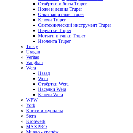
Отвёртки и биты Truper
Ножи и лезвия Truper
Очки защитные Truper
Ключи Truper
Сантехнический инструмент Truper
Перчатки Truper
Мотыги и тяпки Truper
Изолента Truper
Trusty
Uragan
Veritas
Vaughan
Wera
Назад
Wera
Отвёртки Wera
Насадки Wera
Ключи Wera
WPW
York
Книги и журналы
Stern
Kronwerk
MAXPRO
Mungo - крепёж