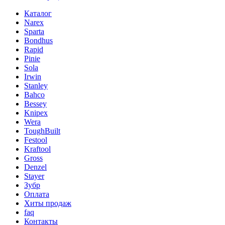
Каталог
Narex
Sparta
Bondhus
Rapid
Pinie
Sola
Irwin
Stanley
Bahco
Bessey
Knipex
Wera
ToughBuilt
Festool
Kraftool
Gross
Denzel
Stayer
Зубр
Оплата
Хиты продаж
faq
Контакты