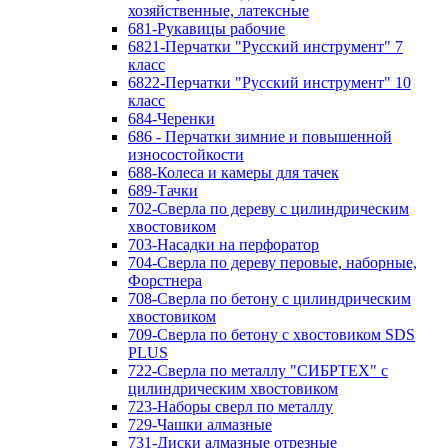
хозяйственные, латексные
681-Рукавицы рабочие
6821-Перчатки "Русский инструмент" 7
класс
6822-Перчатки "Русский инструмент" 10
класс
684-Черенки
686 - Перчатки зимние и повышенной
износостойкости
688-Колеса и камеры для тачек
689-Тачки
702-Сверла по дереву с цилиндрическим
хвостовиком
703-Насадки на перфоратор
704-Сверла по дереву перовые, наборные,
Форстнера
708-Сверла по бетону с цилиндрическим
хвостовиком
709-Сверла по бетону с хвостовиком SDS
PLUS
722-Сверла по металлу "СИБРТЕХ" с
цилиндрическим хвостовиком
723-Наборы сверл по металлу
729-Чашки алмазные
731-Диски алмазные отрезные