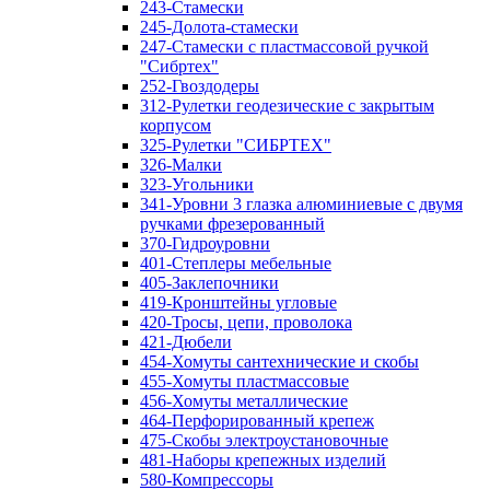
243-Стамески
245-Долота-стамески
247-Стамески с пластмассовой ручкой
"Сибртех"
252-Гвоздодеры
312-Рулетки геодезические с закрытым
корпусом
325-Рулетки "СИБРТЕХ"
326-Малки
323-Угольники
341-Уровни 3 глазка алюминиевые с двумя
ручками фрезерованный
370-Гидроуровни
401-Степлеры мебельные
405-Заклепочники
419-Кронштейны угловые
420-Тросы, цепи, проволока
421-Дюбели
454-Хомуты сантехнические и скобы
455-Хомуты пластмассовые
456-Хомуты металлические
464-Перфорированный крепеж
475-Скобы электроустановочные
481-Наборы крепежных изделий
580-Компрессоры