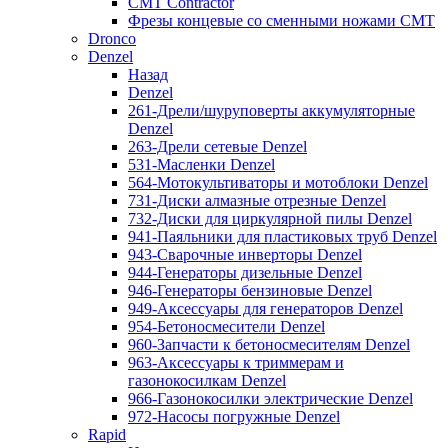
CMT Contractor
Фрезы концевые со сменными ножами CMT
Dronco
Denzel
Назад
Denzel
261-Дрели/шуруповерты аккумуляторные
Denzel
263-Дрели сетевые Denzel
531-Масленки Denzel
564-Мотокультиваторы и мотоблоки Denzel
731-Диски алмазные отрезные Denzel
732-Диски для циркулярной пилы Denzel
941-Паяльники для пластиковых труб Denzel
943-Сварочные инверторы Denzel
944-Генераторы дизельные Denzel
946-Генераторы бензиновые Denzel
949-Аксессуары для генераторов Denzel
954-Бетоносмесители Denzel
960-Запчасти к бетоносмесителям Denzel
963-Аксессуары к триммерам и
газонокосилкам Denzel
966-Газонокосилки электрические Denzel
972-Насосы погружные Denzel
Rapid