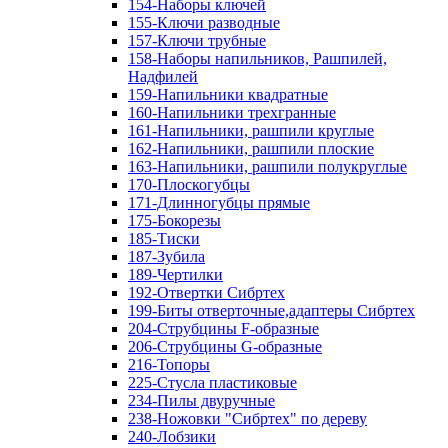
154-Наборы ключей
155-Ключи разводные
157-Ключи трубные
158-Наборы напильников, Рашпилей,
Надфилей
159-Напильники квадратные
160-Напильники трехгранные
161-Напильники, рашпили круглые
162-Напильники, рашпили плоские
163-Напильники, рашпили полукруглые
170-Плоскогубцы
171-Длинногубцы прямые
175-Бокорезы
185-Тиски
187-Зубила
189-Чертилки
192-Отвертки Сибртех
199-Биты отверточные,адаптеры Сибртех
204-Струбцины F-образные
206-Струбцины G-образные
216-Топоры
225-Стусла пластиковые
234-Пилы двуручные
238-Ножовки "Сибртех" по дереву
240-Лобзики