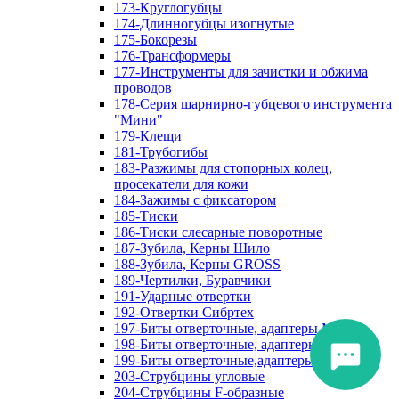
173-Круглогубцы
174-Длинногубцы изогнутые
175-Бокорезы
176-Трансформеры
177-Инструменты для зачистки и обжима
проводов
178-Серия шарнирно-губцевого инструмента
"Мини"
179-Клещи
181-Трубогибы
183-Разжимы для стопорных колец,
просекатели для кожи
184-Зажимы с фиксатором
185-Тиски
186-Тиски слесарные поворотные
187-Зубила, Керны Шило
188-Зубила, Керны GROSS
189-Чертилки, Буравчики
191-Ударные отвертки
192-Отвертки Сибртех
197-Биты отверточные, адаптеры Matrix
198-Биты отверточные, адаптеры Прочие
199-Биты отверточные,адаптеры Сибртех
203-Струбцины угловые
204-Струбцины F-образные