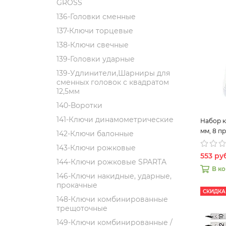
GROSS
136-Головки сменные
137-Ключи торцевые
138-Ключи свечные
139-Головки ударные
139-Удлинители,Шарниры для
сменных головок с квадратом
12,5мм
140-Воротки
141-Ключи динамометрические
Набор к
мм, 8 пр
142-Ключи балонные
143-Ключи рожковые
553 ру
144-Ключи рожковые SPARTA
В к
146-Ключи накидные, ударные,
прокачные
СКИДКА
148-Ключи комбинированные
трещоточные
149-Ключи комбинированные /