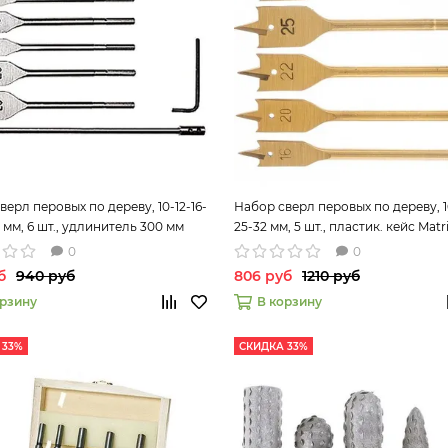
верл перовых по дереву, 10-12-16-
Набор сверл перовых по дереву, 1
 мм, 6 шт., удлинитель 300 мм
25-32 мм, 5 шт., пластик. кейс Matr
70406
0
0
б
940 руб
806 руб
1210 руб
орзину
В корзину
 33%
СКИДКА 33%