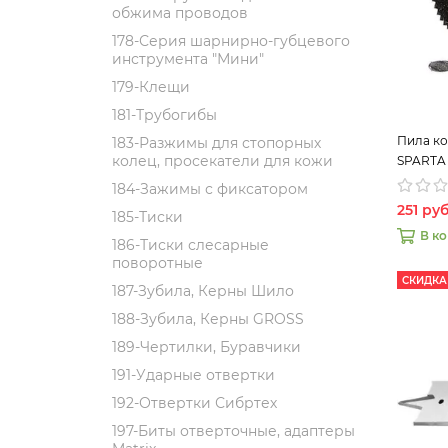
обжима проводов
178-Серия шарнирно-губцевого
инструмента "Мини"
179-Клещи
181-Трубогибы
Пила кол
183-Разжимы для стопорных
колец, просекатели для кожи
SPARTA
184-Зажимы с фиксатором
251 ру
185-Тиски
В к
186-Тиски слесарные
поворотные
СКИДКА
187-Зубила, Керны Шило
188-Зубила, Керны GROSS
189-Чертилки, Буравчики
191-Ударные отвертки
192-Отвертки Сибртех
197-Биты отверточные, адаптеры