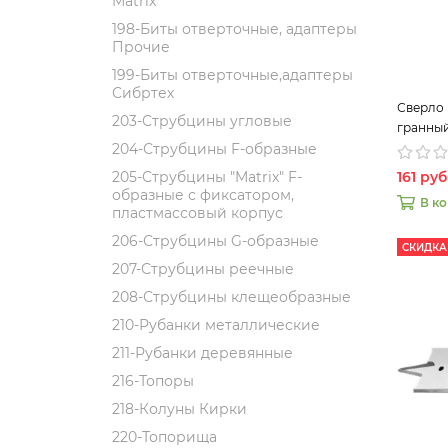
Matrix
198-Биты отверточные, адаптеры
Прочие
199-Биты отверточные,адаптеры
Сибртех
Сверло 
203-Струбцины угловые
гранный
204-Струбцины F-образные
161 руб
205-Струбцины "Matrix" F-
образные с фиксатором,
В к
пластмассовый корпус
206-Струбцины G-образные
СКИДКА
207-Струбцины реечные
208-Струбцины клещеобразные
210-Рубанки металлические
211-Рубанки деревянные
216-Топоры
218-Колуны Кирки
220-Топорища