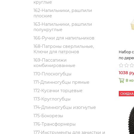
круглые
162-Напильники, рашпили
плоские
163-Напильники, рашпили
полукруглые
166-Ручки для напильников
168-Патроны сверлильные,
Ключи для патронов
Набор с
по дере
169-Пассатижи
комбинированные
1038 р
170-Плоскогубцы
В к
171-Длинногубцы прямые
172-Кусачки торцевые
СКИДКА
173-Круглогубцы
174-Длинногубцы изогнутые
175-Бокорезы
176-Трансформеры
177-Инструменты для зачистки и