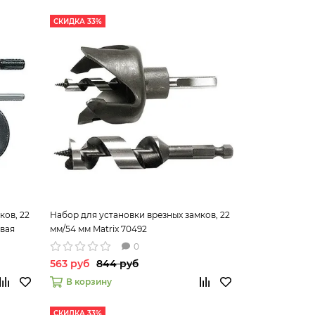
СКИДКА 33%
ков, 22
Набор для установки врезных замков, 22
евая
мм/54 мм Matrix 70492
0
563 руб
844 руб
В корзину
СКИДКА 33%