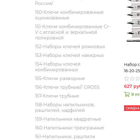
Россия/
150-Ключи комбинированные
оцинкованные
151-Ключи комбинированные Cr-
V с атласной и зеркальной
полировкой
152-Наборы ключей рожковых
153-Наборы ключей накидных
154-Наборы ключей
Набор с
комбинированных
18-20-25
Matrix 
155-Ключи разводные
627 ру
156-Ключи трубные// GROSS
В к
157-Ключи трубные
158-Наборы напильников,
СКИДКА
рашпилей, надфилей
159-Напильники квадратные
160-Напильники трехгранные
161-Напильники, рашпили