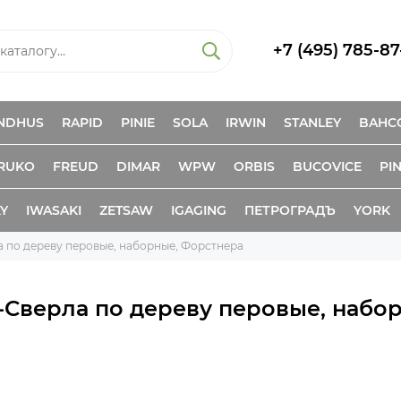
+7 (495) 785-87
NDHUS
RAPID
PINIE
SOLA
IRWIN
STANLEY
BAHC
RUKO
FREUD
DIMAR
WPW
ORBIS
BUCOVICE
PIN
KY
IWASAKI
ZETSAW
IGAGING
ПЕТРОГРАДЪ
YORK
 по дереву перовые, наборные, Форстнера
-Сверла по дереву перовые, набо