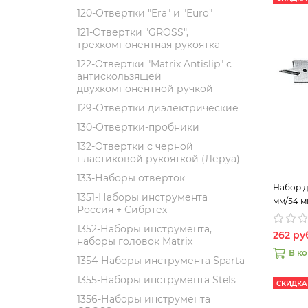
120-Отвертки "Era" и "Euro"
121-Отвертки "GROSS",
трехкомпонентная рукоятка
122-Отвертки "Matrix Antislip" с
антискользящей
двухкомпонентной ручкой
129-Отвертки диэлектрические
130-Отвертки-пробники
132-Отвертки с черной
пластиковой рукояткой (Леруа)
133-Наборы отверток
Набор д
1351-Наборы инструмента
мм/54 м
Россия + Сибртех
пила) M
1352-Наборы инструмента,
262 ру
наборы головок Matrix
В к
1354-Наборы инструмента Sparta
1355-Наборы инструмента Stels
СКИДКА
1356-Наборы инструмента