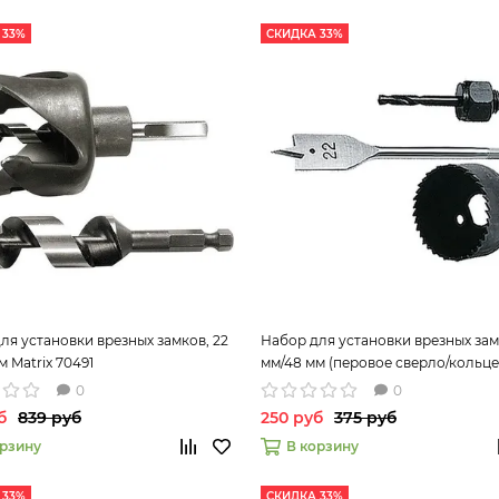
 33%
СКИДКА 33%
ля установки врезных замков, 22
Набор для установки врезных зам
м Matrix 70491
мм/48 мм (перовое сверло/кольц
пила) Matrix 70493
0
0
б
839 руб
250 руб
375 руб
орзину
В корзину
 33%
СКИДКА 33%