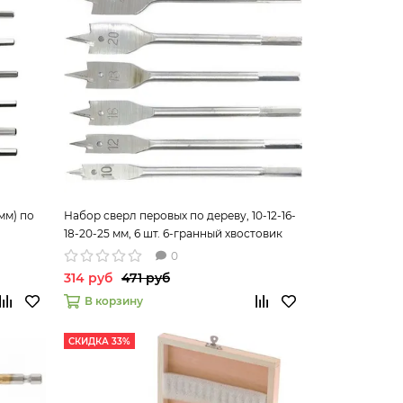
мм) по
Набор сверл перовых по дереву, 10-12-16-
18-20-25 мм, 6 шт. 6-гранный хвостовик
Сибртех 704155
0
314 руб
471 руб
В корзину
СКИДКА 33%