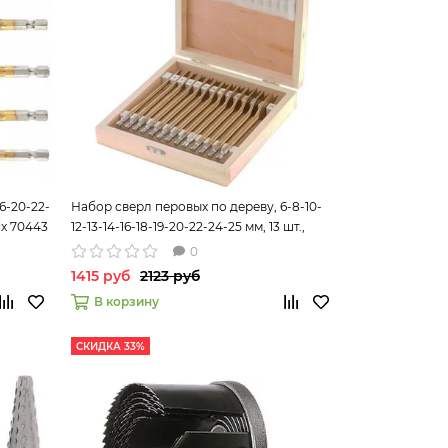
6-20-22-
Набор сверл перовых по дереву, 6-8-10-
ix 70443
12-13-14-16-18-19-20-22-24-25 мм, 13 шт.,
дерев. кейс Matrix 70442
0
1415 руб
2123 руб
В корзину
СКИДКА 33%