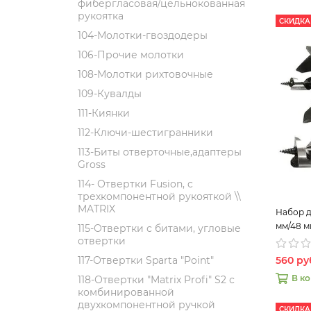
фибергласовая/цельнокованная
рукоятка
СКИДКА
104-Молотки-гвоздодеры
106-Прочие молотки
108-Молотки рихтовочные
109-Кувалды
111-Киянки
112-Ключи-шестигранники
113-Биты отверточные,адаптеры
Gross
114- Отвертки Fusion, c
трехкомпонентной рукояткой \\
MATRIX
Набор д
мм/48 м
115-Отвертки с битами, угловые
отвертки
560 ру
117-Отвертки Sparta "Point"
В к
118-Отвертки "Matrix Profi" S2 с
комбинированной
двухкомпонентной ручкой
СКИДКА