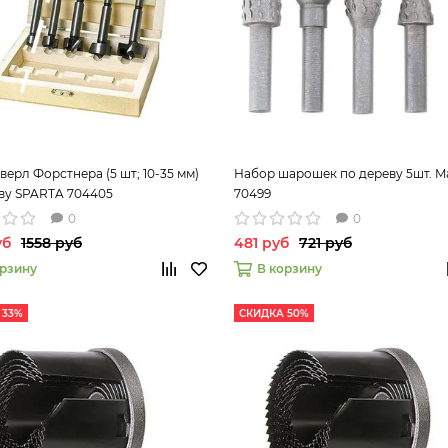
верл Форстнера (5 шт; 10-35 мм)
Набор шарошек по дереву 5шт. Ma
ву SPARTA 704405
70499
0
0
уб
1558 руб
481 руб
721 руб
орзину
В корзину
 33%
СКИДКА 50%