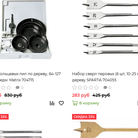
ольцевых пил по дереву, 64-127
Набор сверл перовых (6 шт; 10-25 
едм. Matrix 704715
дереву SPARTA 704055
0
0
б
830 руб
283 руб
425 руб
орзину
В корзину
 33%
СКИДКА 33%