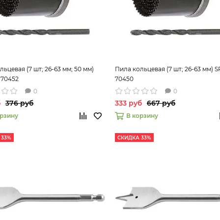
ьцевая (7 шт; 26-63 мм; 50 мм)
Пила кольцевая (7 шт; 26-63 мм) 
 70452
70450
0
0
б
376 руб
333 руб
667 руб
орзину
В корзину
 33%
СКИДКА 33%