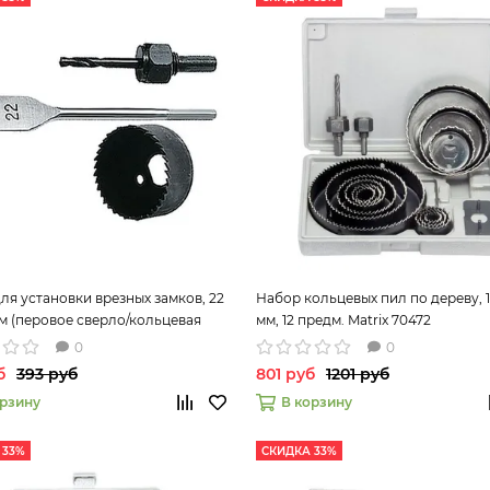
ля установки врезных замков, 22
Набор кольцевых пил по дереву, 1
м (перовое сверло/кольцевая
мм, 12 предм. Matrix 70472
atrix 70494
0
0
б
393 руб
801 руб
1201 руб
орзину
В корзину
 33%
СКИДКА 33%