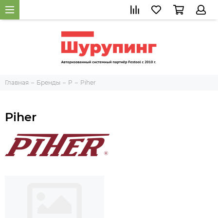
Главная
Бренды
P
Piher
Piher