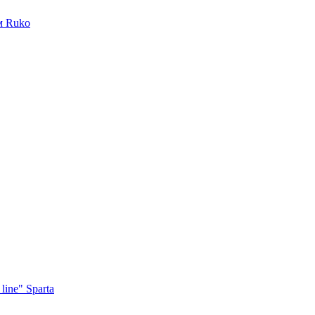
м Ruko
ine" Sparta