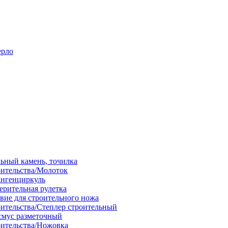
ерло
льный камень, точилка
оительства/Молоток
ангенциркуль
ерительная рулетка
вие для строительного ножа
оительства/Степлер строительный
смус разметочный
оительства/Ножовка