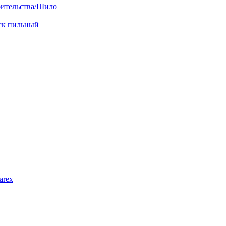
оительства/Шило
иск пильный
arex