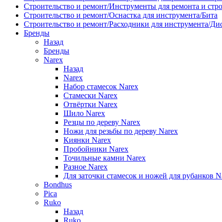
Строительство и ремонт/Инструменты для ремонта и стр
Строительство и ремонт/Оснастка для инструмента/Бита
Строительство и ремонт/Расходники для инструмента/Д
Бренды
Назад
Бренды
Narex
Назад
Narex
Набор стамесок Narex
Стамески Narex
Отвёртки Narex
Шило Narex
Резцы по дереву Narex
Ножи для резьбы по дереву Narex
Киянки Narex
Пробойники Narex
Точильные камни Narex
Разное Narex
Для заточки стамесок и ножей для рубанков N
Bondhus
Pica
Ruko
Назад
Ruko