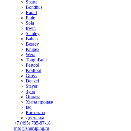
Sparta
Bondhus
Rapid
Pinie
Sola
Irwin
Stanley
Bahco
Bessey
Knipex
Wera
ToughBuilt
Festool
Kraftool
Gross
Denzel
Stayer
Зубр
Оплата
Хиты продаж
faq
Контакты
Доставка
+7 (495) 785-87-18
info@shuruping.ru