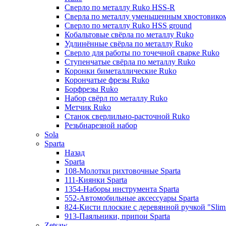
Сверло по металлу Ruko HSS-R
Сверла по металлу уменьшенным хвостовико
Сверло по металлу Ruko HSS ground
Кобальтовые свёрла по металлу Ruko
Удлинённые свёрла по металлу Ruko
Сверло для работы по точечной сварке Ruko
Ступенчатые свёрла по металлу Ruko
Коронки биметаллические Ruko
Корончатые фрезы Ruko
Борфрезы Ruko
Набор свёрл по металлу Ruko
Метчик Ruko
Станок сверлильно-расточной Ruko
Резьбнарезной набор
Sola
Sparta
Назад
Sparta
108-Молотки рихтовочные Sparta
111-Киянки Sparta
1354-Наборы инструмента Sparta
552-Автомобильные аксессуары Sparta
824-Кисти плоские с деревянной ручкой "Slim l
913-Паяльники, припои Sparta
Zetsaw