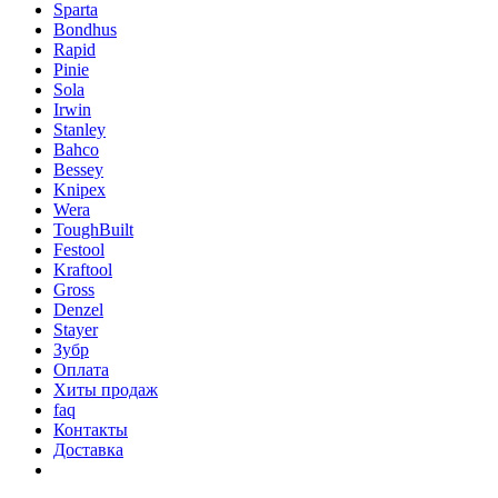
Sparta
Bondhus
Rapid
Pinie
Sola
Irwin
Stanley
Bahco
Bessey
Knipex
Wera
ToughBuilt
Festool
Kraftool
Gross
Denzel
Stayer
Зубр
Оплата
Хиты продаж
faq
Контакты
Доставка