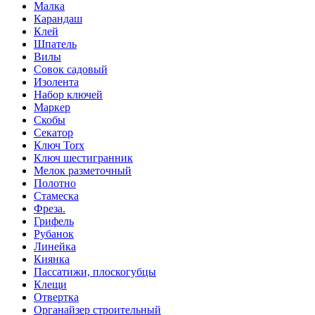
Малка
Карандаш
Клей
Шпатель
Вилы
Совок садовый
Изолента
Набор ключей
Маркер
Скобы
Секатор
Ключ Torx
Ключ шестигранник
Мелок разметочный
Полотно
Стамеска
Фреза.
Грифель
Рубанок
Линейка
Киянка
Пассатижи, плоскогубцы
Клещи
Отвертка
Органайзер строительный