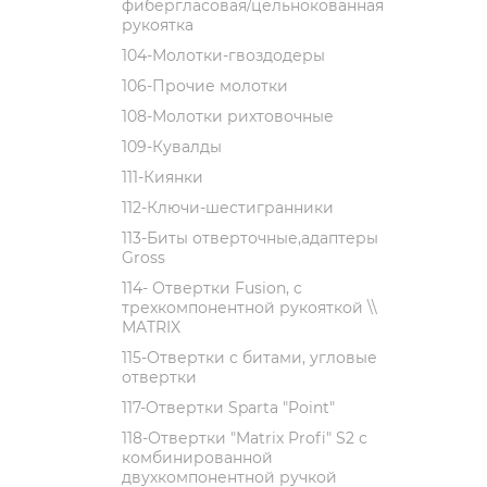
фибергласовая/цельнокованная
рукоятка
104-Молотки-гвоздодеры
106-Прочие молотки
108-Молотки рихтовочные
109-Кувалды
111-Киянки
112-Ключи-шестигранники
113-Биты отверточные,адаптеры
Gross
114- Отвертки Fusion, c
трехкомпонентной рукояткой \\
MATRIX
115-Отвертки с битами, угловые
отвертки
117-Отвертки Sparta "Point"
118-Отвертки "Matrix Profi" S2 с
комбинированной
двухкомпонентной ручкой