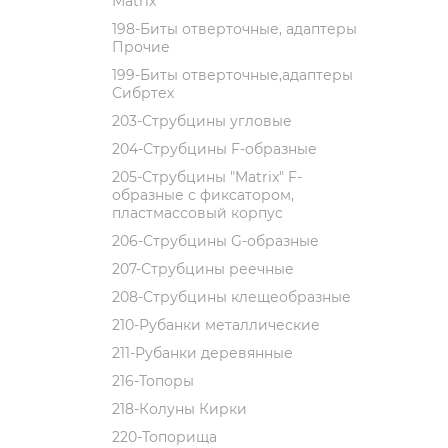
Matrix
198-Биты отверточные, адаптеры
Прочие
199-Биты отверточные,адаптеры
Сибртех
203-Струбцины угловые
204-Струбцины F-образные
205-Струбцины "Matrix" F-
образные с фиксатором,
пластмассовый корпус
206-Струбцины G-образные
207-Струбцины реечные
208-Струбцины клещеобразные
210-Рубанки металлические
211-Рубанки деревянные
216-Топоры
218-Колуны Кирки
220-Топорища