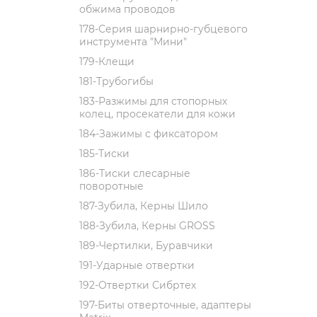
обжима проводов
178-Серия шарнирно-губцевого
инструмента "Мини"
179-Клещи
181-Трубогибы
183-Разжимы для стопорных
колец, просекатели для кожи
184-Зажимы с фиксатором
185-Тиски
186-Тиски слесарные
поворотные
187-Зубила, Керны Шило
188-Зубила, Керны GROSS
189-Чертилки, Буравчики
191-Ударные отвертки
192-Отвертки Сибртех
197-Биты отверточные, адаптеры