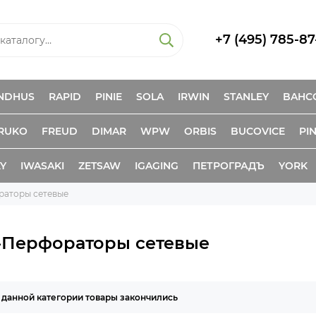
+7 (495) 785-87
NDHUS
RAPID
PINIE
SOLA
IRWIN
STANLEY
BAHC
RUKO
FREUD
DIMAR
WPW
ORBIS
BUCOVICE
PIN
KY
IWASAKI
ZETSAW
IGAGING
ПЕТРОГРАДЪ
YORK
раторы сетевые
-Перфораторы сетевые
 данной категории товары закончились