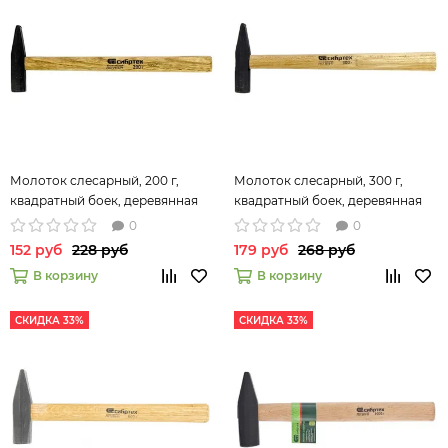
Молоток слесарный, 200 г,
Молоток слесарный, 300 г,
квадратный боек, деревянная
квадратный боек, деревянная
рукоятка Сибртех 10211
рукоятка Сибртех 10214
0
0
152 руб
228 руб
179 руб
268 руб
В корзину
В корзину
СКИДКА 33%
СКИДКА 33%