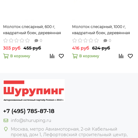
Молоток слесарный, 600 г,
Молоток слесарный, 1000 г,
квадратный боек, деревянная
квадратный боек, деревянная
рукоятка Сибртех 10219
рукоятка Сибртех 10222
0
0
303 руб
455 руб
416 руб
624 руб
В корзину
В корзину
+7 (495) 785-87-18
info@shuruping.ru
Москва, метро Авиамоторная, 2-ой Кабельный
проезд, дом 1, Лефортовский строительный центр,