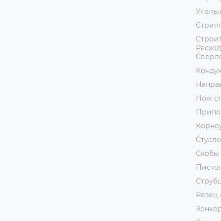
Уголь
Стрип
Строит
Расход
Сверл
Кондук
Напра
Нож с
Припо
Корне
Стусло
Скобы 
Пистол
Струб
Резец 
Зенке