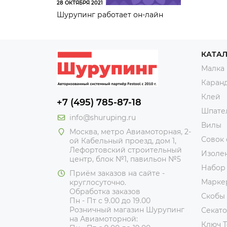
28 ОКТЯБРЯ 2021
Шурупинг работает он-лайн
КАТА
Малка
Каран
Клей
+7 (495) 785-87-18
Шпате
info@shuruping.ru
Вилы
Москва, метро Авиамоторная, 2-
Совок
ой Кабельный проезд, дом 1,
Лефортовский строительный
Изоле
центр, блок №1, павильон №5
Набор
Приём заказов на сайте -
Марке
круглосуточно.
Обработка заказов
Скобы
Пн - Пт с 9.00 до 19.00
Розничный магазин Шурупинг
Секат
на Авиамоторной:
Ключ T