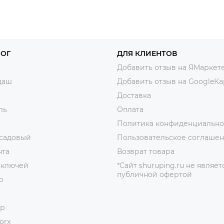
ЛОГ
ДЛЯ КЛИЕНТОВ
Добавить отзыв на ЯМаркет
даш
Добавить отзыв на GoogleКа
Доставка
ль
Оплата
Политика конфиденциально
 садовый
Пользовательское соглаше
нта
Возврат товара
 ключей
*Сайт shuruping.ru не являет
публичной офертой
р
ор
orx