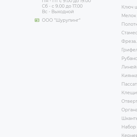
Пн - Пт с 9.00 до 19.00
Сб - с 9.00 до 17.00
Ключ 
Вс - Выходной
Мелок
ООО "Шурупинг"
Полот
Стаме
Фреза.
Грифе
Рубан
Линей
Киянк
Пассат
Клещи
Отвер
Орган
Шкант
Набор
Керне