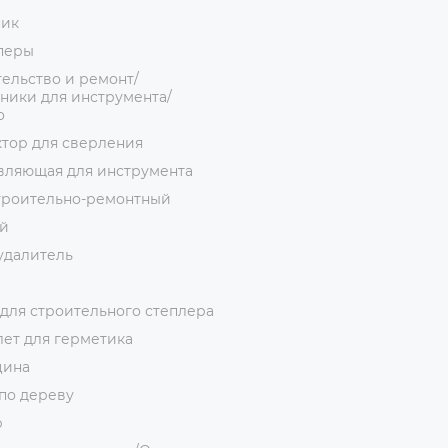
ник
перы
ельство и ремонт/
ники для инструмента/
о
тор для сверления
вляющая для инструмента
троительно-ремонтный
й
удалитель
для строительного степлера
ет для герметика
цина
по дереву
р