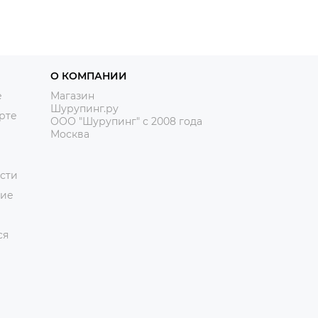
О КОМПАНИИ
е
Магазин
Шурупинг.ру
рте
ООО "Шурупинг" с 2008 года
Москва
сти
ние
ся