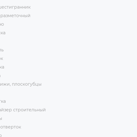
шестигранник
 разметочный
но
ска
ль
ок
ка
а
ижи, плоскогубцы
тка
айзер строительный
ы
 отверток
р