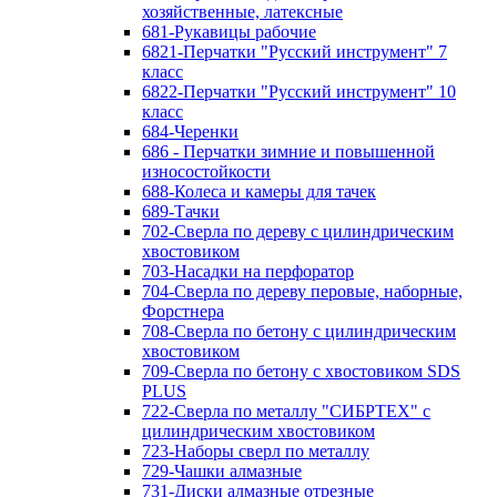
хозяйственные, латексные
681-Рукавицы рабочие
6821-Перчатки "Русский инструмент" 7
класс
6822-Перчатки "Русский инструмент" 10
класс
684-Черенки
686 - Перчатки зимние и повышенной
износостойкости
688-Колеса и камеры для тачек
689-Тачки
702-Сверла по дереву с цилиндрическим
хвостовиком
703-Насадки на перфоратор
704-Сверла по дереву перовые, наборные,
Форстнера
708-Сверла по бетону с цилиндрическим
хвостовиком
709-Сверла по бетону с хвостовиком SDS
PLUS
722-Сверла по металлу "СИБРТЕХ" с
цилиндрическим хвостовиком
723-Наборы сверл по металлу
729-Чашки алмазные
731-Диски алмазные отрезные