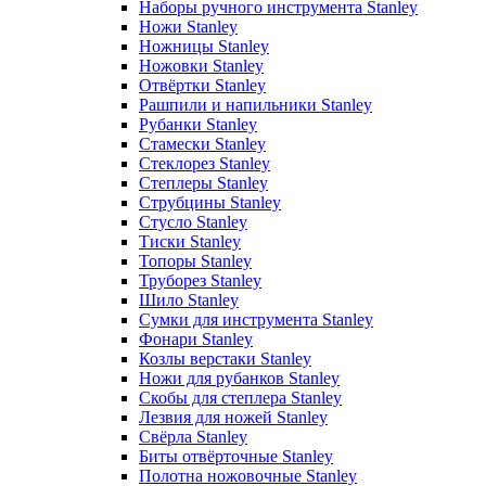
Наборы ручного инструмента Stanley
Ножи Stanley
Ножницы Stanley
Ножовки Stanley
Отвёртки Stanley
Рашпили и напильники Stanley
Рубанки Stanley
Стамески Stanley
Стеклорез Stanley
Степлеры Stanley
Струбцины Stanley
Стусло Stanley
Тиски Stanley
Топоры Stanley
Труборез Stanley
Шило Stanley
Сумки для инструмента Stanley
Фонари Stanley
Козлы верстаки Stanley
Ножи для рубанков Stanley
Скобы для степлера Stanley
Лезвия для ножей Stanley
Свёрла Stanley
Биты отвёрточные Stanley
Полотна ножовочные Stanley