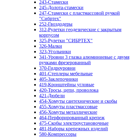
243-Стамески
245-Долота-стамески
247-Стамески с пластмассовой ручкой
"Сибртех"
252-Гвоздодеры
312-Рулетки геодезические с закрытым
корпусом
325-Рулетки "СИБРТЕХ"
326-Малки
323-Угольники
341-Уровни 3 глазка алюминиевые с двумя
ручками фрезерованный
370-Гидроуровни
401-Степлеры мебельные
405-Заклепочники
419-Кронштейны угловые
420-Тросы, цепи, проволока
421-Дюбели
454-Хомуты сантехнические и скобы
455-Хомуты пластмассовые
456-Хомуты металлические
464-Перфорированный крепеж
475-Скобы электроустановочные
481-Наборы крепежных изделий
580-Компрессоры