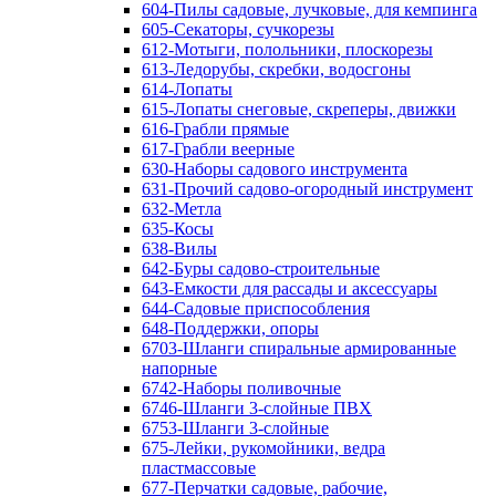
604-Пилы садовые, лучковые, для кемпинга
605-Секаторы, сучкорезы
612-Мотыги, полольники, плоскорезы
613-Ледорубы, скребки, водосгоны
614-Лопаты
615-Лопаты снеговые, скреперы, движки
616-Грабли прямые
617-Грабли веерные
630-Наборы садового инструмента
631-Прочий садово-огородный инструмент
632-Метла
635-Косы
638-Вилы
642-Буры садово-строительные
643-Емкости для рассады и аксессуары
644-Садовые приспособления
648-Поддержки, опоры
6703-Шланги спиральные армированные
напорные
6742-Наборы поливочные
6746-Шланги 3-слойные ПВХ
6753-Шланги 3-слойные
675-Лейки, рукомойники, ведра
пластмассовые
677-Перчатки садовые, рабочие,