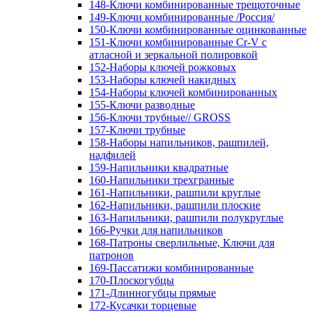
148-Ключи комбинированные трещоточные
149-Ключи комбинированные /Россия/
150-Ключи комбинированные оцинкованные
151-Ключи комбинированные Cr-V с
атласной и зеркальной полировкой
152-Наборы ключей рожковых
153-Наборы ключей накидных
154-Наборы ключей комбинированных
155-Ключи разводные
156-Ключи трубные// GROSS
157-Ключи трубные
158-Наборы напильников, рашпилей,
надфилей
159-Напильники квадратные
160-Напильники трехгранные
161-Напильники, рашпили круглые
162-Напильники, рашпили плоские
163-Напильники, рашпили полукруглые
166-Ручки для напильников
168-Патроны сверлильные, Ключи для
патронов
169-Пассатижи комбинированные
170-Плоскогубцы
171-Длинногубцы прямые
172-Кусачки торцевые