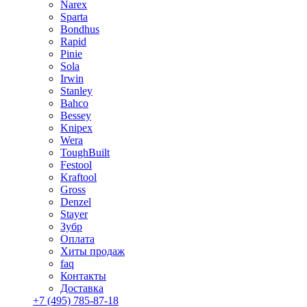
Narex
Sparta
Bondhus
Rapid
Pinie
Sola
Irwin
Stanley
Bahco
Bessey
Knipex
Wera
ToughBuilt
Festool
Kraftool
Gross
Denzel
Stayer
Зубр
Оплата
Хиты продаж
faq
Контакты
Доставка
+7 (495) 785-87-18