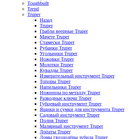
Toughbuilt
Trend
Truper
Назад
Truper
Грабли веерные Truper
Мачете Truper
Стамески Truper
Рубанки Truper
Угольники Truper
Ножовки Truper
Молотки Truper
Кувалды Truper
Измерительный инструмент Truper
Топоры Truper
Напильники Truper
Ножницы по металлу Truper
Разводные ключи Truper
Губцевый инструмент Truper
Ящики и сумки для инструмента Truper
Садовый инструмент Truper
Полив Truper
Малярный инструмент Truper
Лопаты Truper
Ломы гвоздодёры зубила Truper