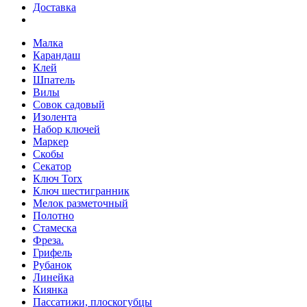
Доставка
Малка
Карандаш
Клей
Шпатель
Вилы
Совок садовый
Изолента
Набор ключей
Маркер
Скобы
Секатор
Ключ Torx
Ключ шестигранник
Мелок разметочный
Полотно
Стамеска
Фреза.
Грифель
Рубанок
Линейка
Киянка
Пассатижи, плоскогубцы