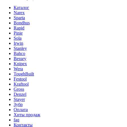
Каталог
Narex
Sparta
Bondhus
Rapid
Pinie
Sola
Irwin
Stanley
Bahco
Bessey
Knipex
Wera
ToughBuilt
Festool
Kraftool
Gross
Denzel
Stayer
Зубр
Оплата
Хиты продаж
faq
Контакты