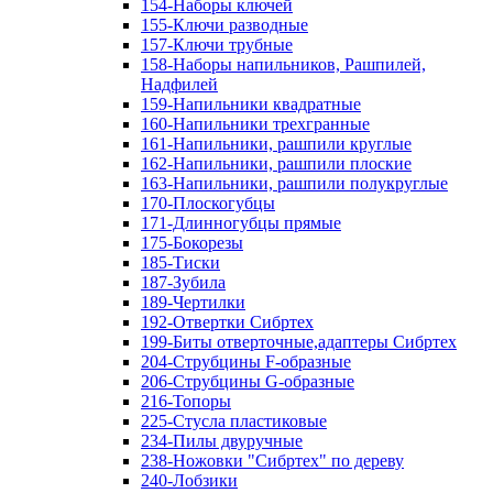
154-Наборы ключей
155-Ключи разводные
157-Ключи трубные
158-Наборы напильников, Рашпилей,
Надфилей
159-Напильники квадратные
160-Напильники трехгранные
161-Напильники, рашпили круглые
162-Напильники, рашпили плоские
163-Напильники, рашпили полукруглые
170-Плоскогубцы
171-Длинногубцы прямые
175-Бокорезы
185-Тиски
187-Зубила
189-Чертилки
192-Отвертки Сибртех
199-Биты отверточные,адаптеры Сибртех
204-Струбцины F-образные
206-Струбцины G-образные
216-Топоры
225-Стусла пластиковые
234-Пилы двуручные
238-Ножовки "Сибртех" по дереву
240-Лобзики