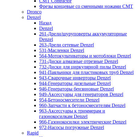
CMT Contractor
Фрезы концевые со сменными ножами CMT
Dronco
Denzel
Назад
Denzel
261-Дрели/шуруповерты аккумуляторные
Denzel
263-Дрели сетевые Denzel
531-Масленки Denzel
564-Мотокультиваторы и мотоблоки Denzel
731-Диски алмазные отрезные Denzel
732-Диски для циркулярной пилы Denzel
941-Паяльники для пластиковых труб Denzel
943-Сварочные инверторы Denzel
944-Генераторы дизельные Denzel
946-Генераторы бензиновые Denzel
949-Аксессуары для генераторов Denzel
954-Бетоносмесители Denzel
960-Запчасти к бетоносмесителям Denzel
963-Аксессуары к триммерам и
газонокосилкам Denzel
966-Газонокосилки электрические Denzel
972-Насосы погружные Denzel
Rapid