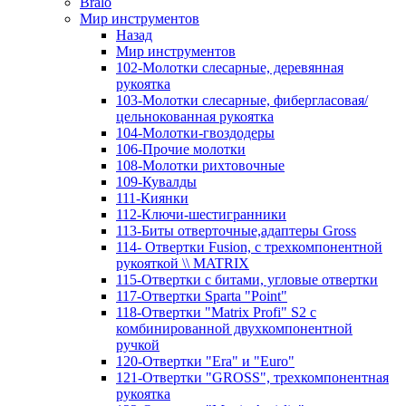
Bralo
Мир инструментов
Назад
Мир инструментов
102-Молотки слесарные, деревянная
рукоятка
103-Молотки слесарные, фибергласовая/
цельнокованная рукоятка
104-Молотки-гвоздодеры
106-Прочие молотки
108-Молотки рихтовочные
109-Кувалды
111-Киянки
112-Ключи-шестигранники
113-Биты отверточные,адаптеры Gross
114- Отвертки Fusion, c трехкомпонентной
рукояткой \\ MATRIX
115-Отвертки с битами, угловые отвертки
117-Отвертки Sparta "Point"
118-Отвертки "Matrix Profi" S2 с
комбинированной двухкомпонентной
ручкой
120-Отвертки "Era" и "Euro"
121-Отвертки "GROSS", трехкомпонентная
рукоятка