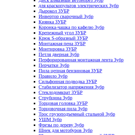
Диск алмазный Бетонорез Зубр
для краскопультов электрических Зубр
Дырокол ЗУБР
Инвертор сварочный Зубр
Киянка ЗУБР
Коронка-чашка по кафелю Зубр
Крепежный угол ЗУБР
Крюк S-образный ЗУБР
Монтажная пена ЗУБР
Монтировка ЗУБР
Петля дверная Зубр
Перфорированная монтажная лента Зубр
Перчатки Зубр
Пила цепная бензиновая ЗУБР
Правило Зубр
Сильфонная подводка ЗУБР
Стабилизатор напряжения Зубр
Стеклодомкрат ЗУБР
Струбцина Зубр
Торцовая головка ЗУБР
Торцовочная пила Зубр
Трос грузоподъемный стальной Зубр
УШМ Зубр
Фрезы по дереву Зубр
Шнек для мотобуров Зубр