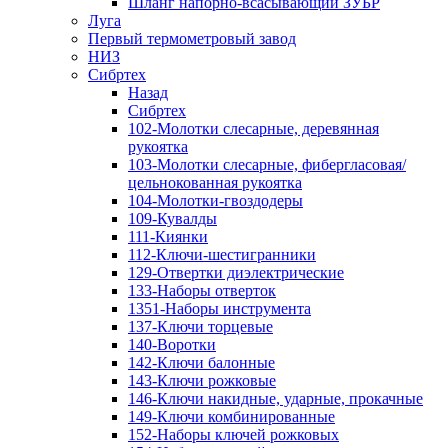
Шланг напорно-всасывающий ЗУБР
Луга
Первый термометровый завод
НИЗ
Сибртех
Назад
Сибртех
102-Молотки слесарные, деревянная
рукоятка
103-Молотки слесарные, фибергласовая/
цельнокованная рукоятка
104-Молотки-гвоздодеры
109-Кувалды
111-Киянки
112-Ключи-шестигранники
129-Отвертки диэлектрические
133-Наборы отверток
1351-Наборы инструмента
137-Ключи торцевые
140-Воротки
142-Ключи балонные
143-Ключи рожковые
146-Ключи накидные, ударные, прокачные
149-Ключи комбинированные
152-Наборы ключей рожковых