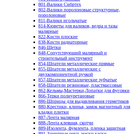
801-Валики Сибртех
802-Валики поролоновые структурные,
поролоновые
811-Валики игольчатые
814-Кюветы для валиков, ведра и тазы
малярные
822-Кисти плоские
838-Кисти радиаторные
846-Щетки
848-Сопутствующий малярный и
строительный инструмент
854-Шпатели металлические прямые
855-Шпатели металлические с
двухкомпонентной ручкой
857-Шпатели металлические зубчатые
858-Шпатели резиновые, пластмассовые
862-Кельмы,Мастерки,Лопатки для фуговки
866-Терки полиуретановые
886-Шприцы для выдавливания герметиков
880-Крестики, клинья, замок магнитный для
кладки плитки
887-Лента малярная
888-Лента клеящая, скотчи
889-Изолента, фумлента, пленка защитная
891-Защитные очки, маски,каски