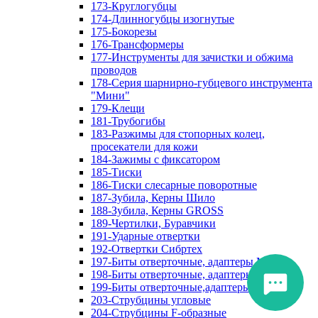
173-Круглогубцы
174-Длинногубцы изогнутые
175-Бокорезы
176-Трансформеры
177-Инструменты для зачистки и обжима
проводов
178-Серия шарнирно-губцевого инструмента
"Мини"
179-Клещи
181-Трубогибы
183-Разжимы для стопорных колец,
просекатели для кожи
184-Зажимы с фиксатором
185-Тиски
186-Тиски слесарные поворотные
187-Зубила, Керны Шило
188-Зубила, Керны GROSS
189-Чертилки, Буравчики
191-Ударные отвертки
192-Отвертки Сибртех
197-Биты отверточные, адаптеры Matrix
198-Биты отверточные, адаптеры Прочие
199-Биты отверточные,адаптеры Сибртех
203-Струбцины угловые
204-Струбцины F-образные