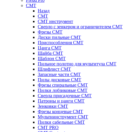
Freud Pro
CMT
Назад
CMT
CMT инструмент
Сверло с зенкером и ограничителем CMT
Фрезы CMT
Диски пильные CMT
Приспособления СМТ
Цанга CMT
Шайба CMT
Шаблон CMT
Пильное полотно для мультитула CMT
Шлифлист CMT
Запасные части CMT
Пилы дисковые CMT
Фрезы спиральные CMT
Пилки лобзиковые СМТ
Сверла присадочные СМТ
Патроны и цанги CMT
Зенковки СМТ
Фрезы концевые CMT
Мультиинструмент СМТ
Пилки сабельные СМТ
CMT PRO