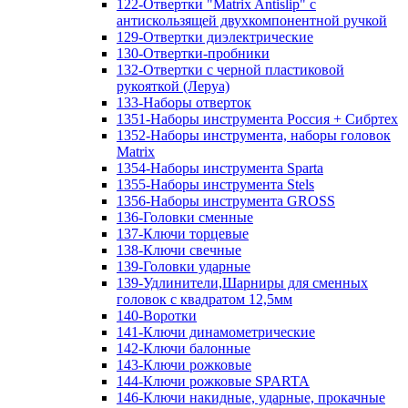
122-Отвертки "Matrix Antislip" с
антискользящей двухкомпонентной ручкой
129-Отвертки диэлектрические
130-Отвертки-пробники
132-Отвертки с черной пластиковой
рукояткой (Леруа)
133-Наборы отверток
1351-Наборы инструмента Россия + Сибртех
1352-Наборы инструмента, наборы головок
Matrix
1354-Наборы инструмента Sparta
1355-Наборы инструмента Stels
1356-Наборы инструмента GROSS
136-Головки сменные
137-Ключи торцевые
138-Ключи свечные
139-Головки ударные
139-Удлинители,Шарниры для сменных
головок с квадратом 12,5мм
140-Воротки
141-Ключи динамометрические
142-Ключи балонные
143-Ключи рожковые
144-Ключи рожковые SPARTA
146-Ключи накидные, ударные, прокачные