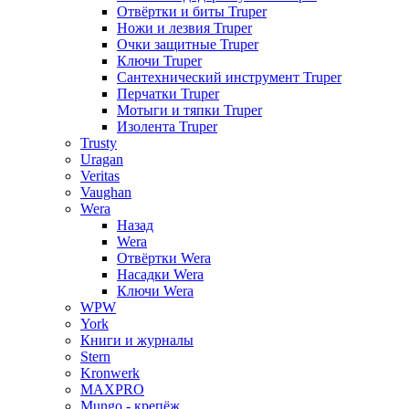
Отвёртки и биты Truper
Ножи и лезвия Truper
Очки защитные Truper
Ключи Truper
Сантехнический инструмент Truper
Перчатки Truper
Мотыги и тяпки Truper
Изолента Truper
Trusty
Uragan
Veritas
Vaughan
Wera
Назад
Wera
Отвёртки Wera
Насадки Wera
Ключи Wera
WPW
York
Книги и журналы
Stern
Kronwerk
MAXPRO
Mungo - крепёж