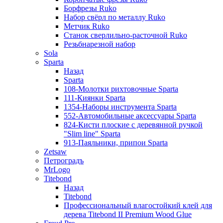
Борфрезы Ruko
Набор свёрл по металлу Ruko
Метчик Ruko
Станок сверлильно-расточной Ruko
Резьбнарезной набор
Sola
Sparta
Назад
Sparta
108-Молотки рихтовочные Sparta
111-Киянки Sparta
1354-Наборы инструмента Sparta
552-Автомобильные аксессуары Sparta
824-Кисти плоские с деревянной ручкой
"Slim line" Sparta
913-Паяльники, припои Sparta
Zetsaw
Петроградъ
MrLogo
Titebond
Назад
Titebond
Профессиональный влагостойкий клей для
дерева Titebond II Premium Wood Glue