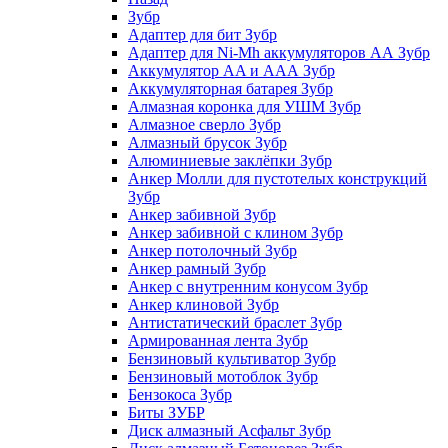
Зубр
Адаптер для бит Зубр
Адаптер для Ni-Mh аккумуляторов АА Зубр
Аккумулятор AA и ААА Зубр
Аккумуляторная батарея Зубр
Алмазная коронка для УШМ Зубр
Алмазное сверло Зубр
Алмазный брусок Зубр
Алюминиевые заклёпки Зубр
Анкер Молли для пустотелых конструкций
Зубр
Анкер забивной Зубр
Анкер забивной с клином Зубр
Анкер потолочный Зубр
Анкер рамный Зубр
Анкер с внутренним конусом Зубр
Анкер клиновой Зубр
Антистатический браслет Зубр
Армированная лента Зубр
Бензиновый культиватор Зубр
Бензиновый мотоблок Зубр
Бензокоса Зубр
Биты ЗУБР
Диск алмазный Асфальт Зубр