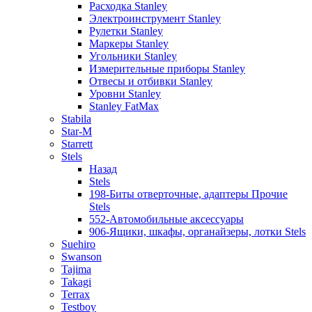
Расходка Stanley
Электроинструмент Stanley
Рулетки Stanley
Маркеры Stanley
Угольники Stanley
Измерительные приборы Stanley
Отвесы и отбивки Stanley
Уровни Stanley
Stanley FatMax
Stabila
Star-M
Starrett
Stels
Назад
Stels
198-Биты отверточные, адаптеры Прочие
Stels
552-Автомобильные аксессуары
906-Ящики, шкафы, органайзеры, лотки Stels
Suehiro
Swanson
Tajima
Takagi
Terrax
Testboy