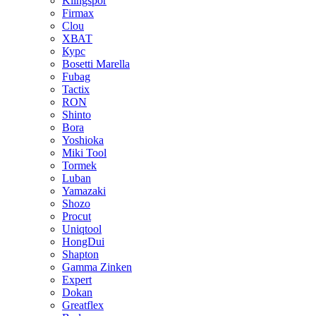
Klingspor
Firmax
Clou
XВАТ
Курс
Bosetti Marella
Fubag
Tactix
RON
Shinto
Bora
Yoshioka
Miki Tool
Tormek
Luban
Yamazaki
Shozo
Procut
Uniqtool
HongDui
Shapton
Gamma Zinken
Expert
Dokan
Greatflex