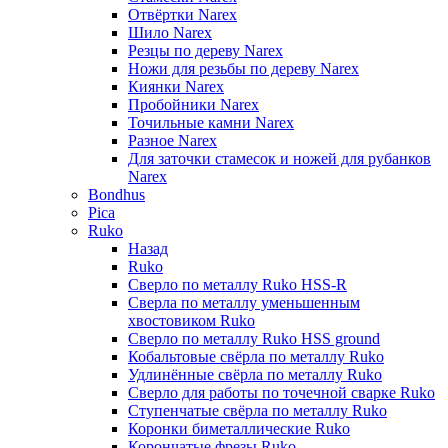
Отвёртки Narex
Шило Narex
Резцы по дереву Narex
Ножи для резьбы по дереву Narex
Киянки Narex
Пробойники Narex
Точильные камни Narex
Разное Narex
Для заточки стамесок и ножей для рубанков
Narex
Bondhus
Pica
Ruko
Назад
Ruko
Сверло по металлу Ruko HSS-R
Сверла по металлу уменьшенным
хвостовиком Ruko
Сверло по металлу Ruko HSS ground
Кобальтовые свёрла по металлу Ruko
Удлинённые свёрла по металлу Ruko
Сверло для работы по точечной сварке Ruko
Ступенчатые свёрла по металлу Ruko
Коронки биметаллические Ruko
Корончатые фрезы Ruko