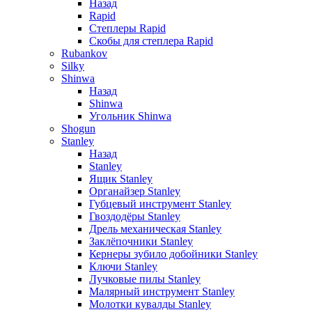
Назад
Rapid
Степлеры Rapid
Скобы для cтеплера Rapid
Rubankov
Silky
Shinwa
Назад
Shinwa
Угольник Shinwa
Shogun
Stanley
Назад
Stanley
Ящик Stanley
Органайзер Stanley
Губцевый инструмент Stanley
Гвоздодёры Stanley
Дрель механическая Stanley
Заклёпочники Stanley
Кернеры зубило добойники Stanley
Ключи Stanley
Лучковые пилы Stanley
Малярный инструмент Stanley
Молотки кувалды Stanley