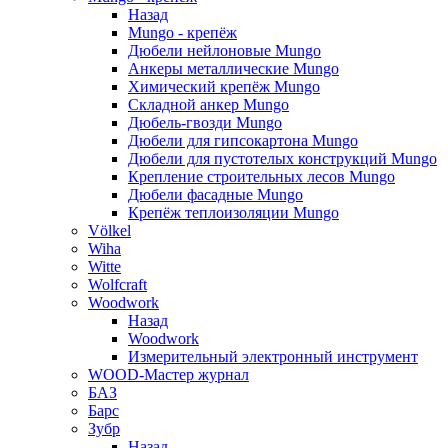
Назад
Mungo - крепёж
Дюбели нейлоновые Mungo
Анкеры металлические Mungo
Химический крепёж Mungo
Складной анкер Mungo
Дюбель-гвозди Mungo
Дюбели для гипсокартона Mungo
Дюбели для пустотелых конструкций Mungo
Крепление строительных лесов Mungo
Дюбели фасадные Mungo
Крепёж теплоизоляции Mungo
Völkel
Wiha
Witte
Wolfcraft
Woodwork
Назад
Woodwork
Измерительный электронный инструмент
WOOD-Мастер журнал
БАЗ
Барс
Зубр
Назад