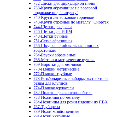
732-Диски для циркулярной пилы
738-Круги абразивные на ворсовой
подложке под "липучку"
740-Круги лепестковые торцевые
743-Круги отрезные по металлу "Сибртех
744-Щетки для дрели
746-Щетки для УШМ
748-Щетки ручные
751-Сетка абразивная
756-Шкурка шлифовальная в листах
водостойкая
764-Бруски абразивные
766-Метчики метрические ручные
769-Воротки для метчиков
770-Плашки метрические
772-Плашки трубные
773-Резьбонарезные наборы, экстракторы,
резцы для клуппов
774-Плашкодержатели
782-Полотна для электролобзика
783-Ножницы по металлу
784-Ножницы для резки изделий из ПВХ
787-Труборезы
789-Ножи хозяйственные
791-Ножи кухонные