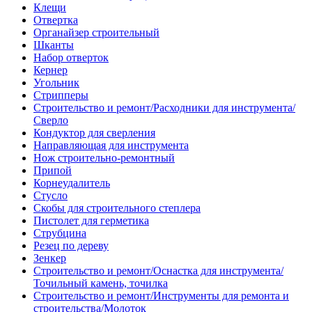
Клещи
Отвертка
Органайзер строительный
Шканты
Набор отверток
Кернер
Угольник
Стрипперы
Строительство и ремонт/Расходники для инструмента/
Сверло
Кондуктор для сверления
Направляющая для инструмента
Нож строительно-ремонтный
Припой
Корнеудалитель
Стусло
Скобы для строительного степлера
Пистолет для герметика
Струбцина
Резец по дереву
Зенкер
Строительство и ремонт/Оснастка для инструмента/
Точильный камень, точилка
Строительство и ремонт/Инструменты для ремонта и
строительства/Молоток