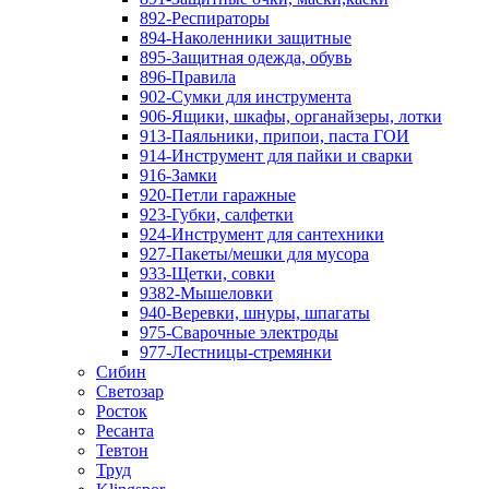
892-Респираторы
894-Наколенники защитные
895-Защитная одежда, обувь
896-Правила
902-Сумки для инструмента
906-Ящики, шкафы, органайзеры, лотки
913-Паяльники, припои, паста ГОИ
914-Инструмент для пайки и сварки
916-Замки
920-Петли гаражные
923-Губки, салфетки
924-Инструмент для сантехники
927-Пакеты/мешки для мусора
933-Щетки, совки
9382-Мышеловки
940-Веревки, шнуры, шпагаты
975-Сварочные электроды
977-Лестницы-стремянки
Сибин
Светозар
Росток
Ресанта
Тевтон
Труд