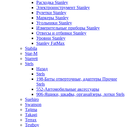
Расходка Stanley
Электроинструмент Stanley
Рулетки Stanley
Маркеры Stanley
Угольники Stanley
Измерительные приборы Stanley
Отвесы и отбивки Stanley
Уровни Stanley
Stanley FatMax
Stabila
Star-M
Starrett
Stels
Назад
Stels
198-Биты отверточные, адаптеры Прочие
Stels
552-Автомобильные аксессуары
906-Ящики, шкафы, органайзеры, лотки Stels
Suehiro
Swanson
Tajima
Takagi
Terrax
Testboy