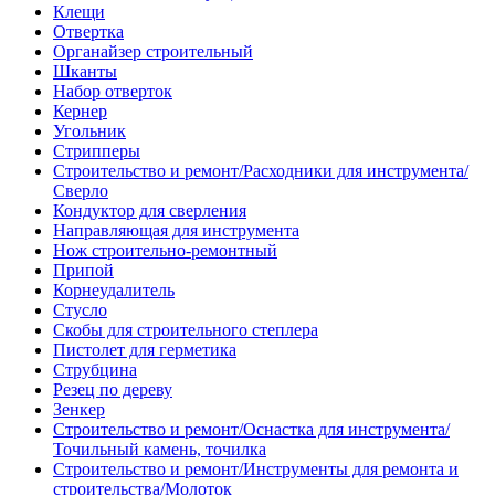
Клещи
Отвертка
Органайзер строительный
Шканты
Набор отверток
Кернер
Угольник
Стрипперы
Строительство и ремонт/Расходники для инструмента/
Сверло
Кондуктор для сверления
Направляющая для инструмента
Нож строительно-ремонтный
Припой
Корнеудалитель
Стусло
Скобы для строительного степлера
Пистолет для герметика
Струбцина
Резец по дереву
Зенкер
Строительство и ремонт/Оснастка для инструмента/
Точильный камень, точилка
Строительство и ремонт/Инструменты для ремонта и
строительства/Молоток