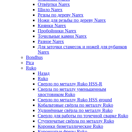
Отвёртки Narex
Шило Narex
Резцы по дереву Narex
Ножи для резьбы по дереву Narex
Киянки Narex
Пробойники Narex
Точильные камни Narex
Разное Narex
Для заточки стамесок и ножей для рубанков
Narex
Bondhus
Pica
Ruko
Назад
Ruko
Сверло по металлу Ruko HSS-R
Сверла по металлу уменьшенным
хвостовиком Ruko
Сверло по металлу Ruko HSS ground
Кобальтовые свёрла по металлу Ruko
Удлинённые свёрла по металлу Ruko
Сверло для работы по точечной сварке Ruko
Ступенчатые свёрла по металлу Ruko
Коронки биметаллические Ruko
Корончатые фрезы Ruko