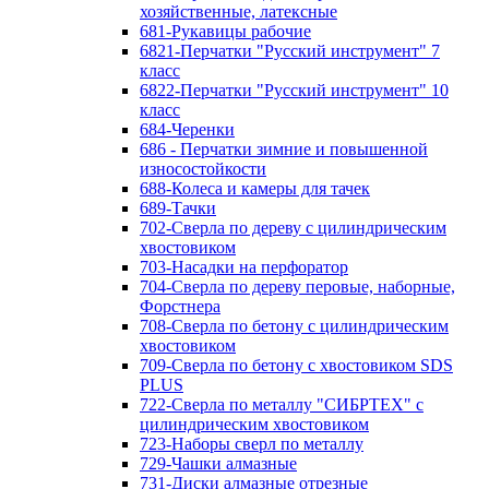
хозяйственные, латексные
681-Рукавицы рабочие
6821-Перчатки "Русский инструмент" 7
класс
6822-Перчатки "Русский инструмент" 10
класс
684-Черенки
686 - Перчатки зимние и повышенной
износостойкости
688-Колеса и камеры для тачек
689-Тачки
702-Сверла по дереву с цилиндрическим
хвостовиком
703-Насадки на перфоратор
704-Сверла по дереву перовые, наборные,
Форстнера
708-Сверла по бетону с цилиндрическим
хвостовиком
709-Сверла по бетону с хвостовиком SDS
PLUS
722-Сверла по металлу "СИБРТЕХ" с
цилиндрическим хвостовиком
723-Наборы сверл по металлу
729-Чашки алмазные
731-Диски алмазные отрезные