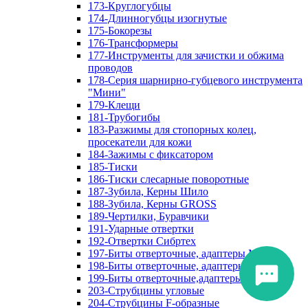
173-Круглогубцы
174-Длинногубцы изогнутые
175-Бокорезы
176-Трансформеры
177-Инструменты для зачистки и обжима
проводов
178-Серия шарнирно-губцевого инструмента
"Мини"
179-Клещи
181-Трубогибы
183-Разжимы для стопорных колец,
просекатели для кожи
184-Зажимы с фиксатором
185-Тиски
186-Тиски слесарные поворотные
187-Зубила, Керны Шило
188-Зубила, Керны GROSS
189-Чертилки, Буравчики
191-Ударные отвертки
192-Отвертки Сибртех
197-Биты отверточные, адаптеры Matrix
198-Биты отверточные, адаптеры Прочие
199-Биты отверточные,адаптеры Сибртех
203-Струбцины угловые
204-Струбцины F-образные