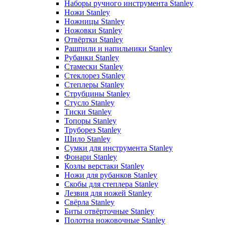
Наборы ручного инструмента Stanley
Ножи Stanley
Ножницы Stanley
Ножовки Stanley
Отвёртки Stanley
Рашпили и напильники Stanley
Рубанки Stanley
Стамески Stanley
Стеклорез Stanley
Степлеры Stanley
Струбцины Stanley
Стусло Stanley
Тиски Stanley
Топоры Stanley
Труборез Stanley
Шило Stanley
Сумки для инструмента Stanley
Фонари Stanley
Козлы верстаки Stanley
Ножи для рубанков Stanley
Скобы для степлера Stanley
Лезвия для ножей Stanley
Свёрла Stanley
Биты отвёрточные Stanley
Полотна ножовочные Stanley