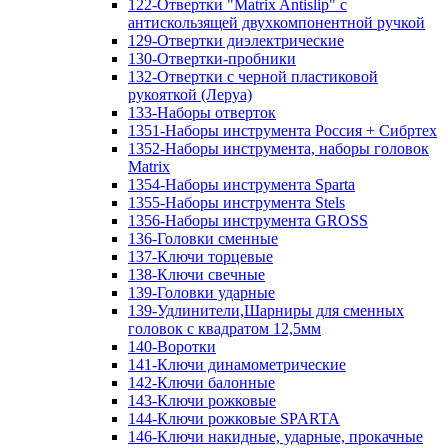
122-Отвертки "Matrix Antislip" с
антискользящей двухкомпонентной ручкой
129-Отвертки диэлектрические
130-Отвертки-пробники
132-Отвертки с черной пластиковой
рукояткой (Леруа)
133-Наборы отверток
1351-Наборы инструмента Россия + Сибртех
1352-Наборы инструмента, наборы головок
Matrix
1354-Наборы инструмента Sparta
1355-Наборы инструмента Stels
1356-Наборы инструмента GROSS
136-Головки сменные
137-Ключи торцевые
138-Ключи свечные
139-Головки ударные
139-Удлинители,Шарниры для сменных
головок с квадратом 12,5мм
140-Воротки
141-Ключи динамометрические
142-Ключи балонные
143-Ключи рожковые
144-Ключи рожковые SPARTA
146-Ключи накидные, ударные, прокачные