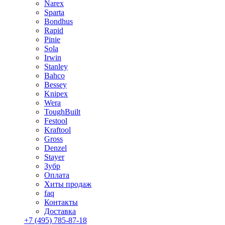
Narex
Sparta
Bondhus
Rapid
Pinie
Sola
Irwin
Stanley
Bahco
Bessey
Knipex
Wera
ToughBuilt
Festool
Kraftool
Gross
Denzel
Stayer
Зубр
Оплата
Хиты продаж
faq
Контакты
Доставка
+7 (495) 785-87-18