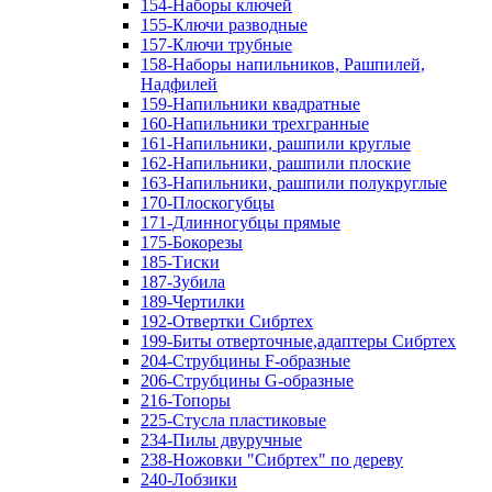
154-Наборы ключей
155-Ключи разводные
157-Ключи трубные
158-Наборы напильников, Рашпилей,
Надфилей
159-Напильники квадратные
160-Напильники трехгранные
161-Напильники, рашпили круглые
162-Напильники, рашпили плоские
163-Напильники, рашпили полукруглые
170-Плоскогубцы
171-Длинногубцы прямые
175-Бокорезы
185-Тиски
187-Зубила
189-Чертилки
192-Отвертки Сибртех
199-Биты отверточные,адаптеры Сибртех
204-Струбцины F-образные
206-Струбцины G-образные
216-Топоры
225-Стусла пластиковые
234-Пилы двуручные
238-Ножовки "Сибртех" по дереву
240-Лобзики