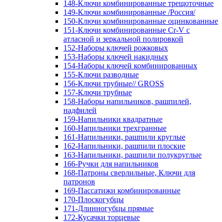
148-Ключи комбинированные трещоточные
149-Ключи комбинированные /Россия/
150-Ключи комбинированные оцинкованные
151-Ключи комбинированные Cr-V с
атласной и зеркальной полировкой
152-Наборы ключей рожковых
153-Наборы ключей накидных
154-Наборы ключей комбинированных
155-Ключи разводные
156-Ключи трубные// GROSS
157-Ключи трубные
158-Наборы напильников, рашпилей,
надфилей
159-Напильники квадратные
160-Напильники трехгранные
161-Напильники, рашпили круглые
162-Напильники, рашпили плоские
163-Напильники, рашпили полукруглые
166-Ручки для напильников
168-Патроны сверлильные, Ключи для
патронов
169-Пассатижи комбинированные
170-Плоскогубцы
171-Длинногубцы прямые
172-Кусачки торцевые