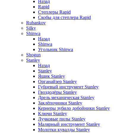
Назад
Rapid
Степлеры Rapid
Скобы для cтеплера Rapid
Rubankov
Silky
Shinwa
Назад
Shinwa
Угольник Shinwa
Shogun
Stanley
Назад
Stanley
Ящик Stanley
Органайзер Stanley
Губцевый инструмент Stanley
Гвоздодёры Stanley
Дрель механическая Stanley
Заклёпочники Stanley
Кернеры зубило добойники Stanley
Ключи Stanley
Лучковые пилы Stanley
Малярный инструмент Stanley
Молотки кувалды Stanley