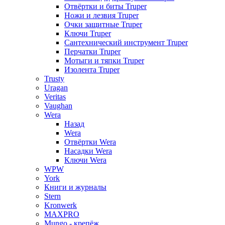
Отвёртки и биты Truper
Ножи и лезвия Truper
Очки защитные Truper
Ключи Truper
Сантехнический инструмент Truper
Перчатки Truper
Мотыги и тяпки Truper
Изолента Truper
Trusty
Uragan
Veritas
Vaughan
Wera
Назад
Wera
Отвёртки Wera
Насадки Wera
Ключи Wera
WPW
York
Книги и журналы
Stern
Kronwerk
MAXPRO
Mungo - крепёж