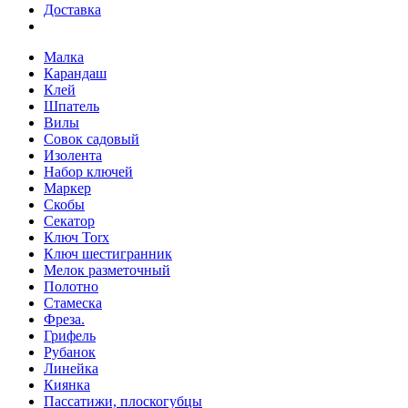
Доставка
Малка
Карандаш
Клей
Шпатель
Вилы
Совок садовый
Изолента
Набор ключей
Маркер
Скобы
Секатор
Ключ Torx
Ключ шестигранник
Мелок разметочный
Полотно
Стамеска
Фреза.
Грифель
Рубанок
Линейка
Киянка
Пассатижи, плоскогубцы