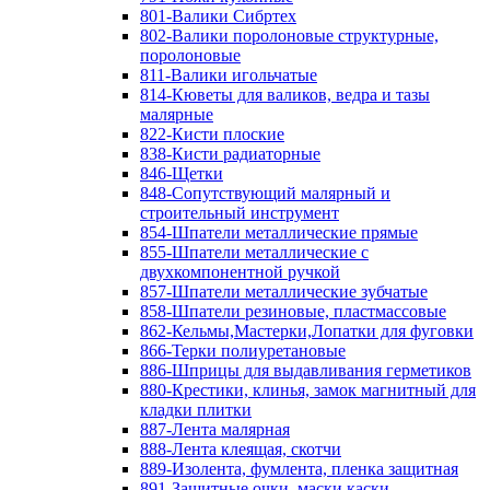
801-Валики Сибртех
802-Валики поролоновые структурные,
поролоновые
811-Валики игольчатые
814-Кюветы для валиков, ведра и тазы
малярные
822-Кисти плоские
838-Кисти радиаторные
846-Щетки
848-Сопутствующий малярный и
строительный инструмент
854-Шпатели металлические прямые
855-Шпатели металлические с
двухкомпонентной ручкой
857-Шпатели металлические зубчатые
858-Шпатели резиновые, пластмассовые
862-Кельмы,Мастерки,Лопатки для фуговки
866-Терки полиуретановые
886-Шприцы для выдавливания герметиков
880-Крестики, клинья, замок магнитный для
кладки плитки
887-Лента малярная
888-Лента клеящая, скотчи
889-Изолента, фумлента, пленка защитная
891-Защитные очки, маски,каски