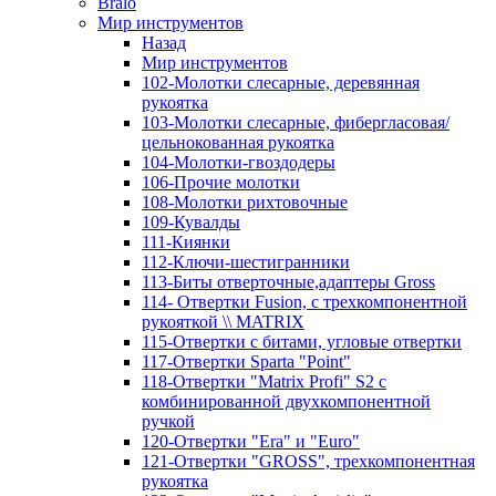
Bralo
Мир инструментов
Назад
Мир инструментов
102-Молотки слесарные, деревянная
рукоятка
103-Молотки слесарные, фибергласовая/
цельнокованная рукоятка
104-Молотки-гвоздодеры
106-Прочие молотки
108-Молотки рихтовочные
109-Кувалды
111-Киянки
112-Ключи-шестигранники
113-Биты отверточные,адаптеры Gross
114- Отвертки Fusion, c трехкомпонентной
рукояткой \\ MATRIX
115-Отвертки с битами, угловые отвертки
117-Отвертки Sparta "Point"
118-Отвертки "Matrix Profi" S2 с
комбинированной двухкомпонентной
ручкой
120-Отвертки "Era" и "Euro"
121-Отвертки "GROSS", трехкомпонентная
рукоятка