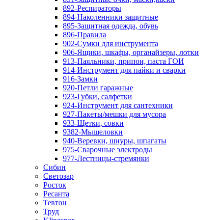
892-Респираторы
894-Наколенники защитные
895-Защитная одежда, обувь
896-Правила
902-Сумки для инструмента
906-Ящики, шкафы, органайзеры, лотки
913-Паяльники, припои, паста ГОИ
914-Инструмент для пайки и сварки
916-Замки
920-Петли гаражные
923-Губки, салфетки
924-Инструмент для сантехники
927-Пакеты/мешки для мусора
933-Щетки, совки
9382-Мышеловки
940-Веревки, шнуры, шпагаты
975-Сварочные электроды
977-Лестницы-стремянки
Сибин
Светозар
Росток
Ресанта
Тевтон
Труд