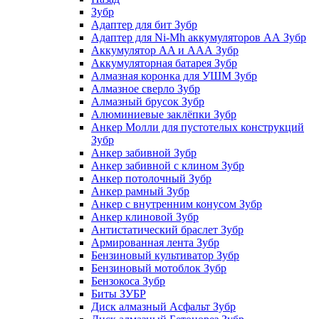
Зубр
Адаптер для бит Зубр
Адаптер для Ni-Mh аккумуляторов АА Зубр
Аккумулятор AA и ААА Зубр
Аккумуляторная батарея Зубр
Алмазная коронка для УШМ Зубр
Алмазное сверло Зубр
Алмазный брусок Зубр
Алюминиевые заклёпки Зубр
Анкер Молли для пустотелых конструкций
Зубр
Анкер забивной Зубр
Анкер забивной с клином Зубр
Анкер потолочный Зубр
Анкер рамный Зубр
Анкер с внутренним конусом Зубр
Анкер клиновой Зубр
Антистатический браслет Зубр
Армированная лента Зубр
Бензиновый культиватор Зубр
Бензиновый мотоблок Зубр
Бензокоса Зубр
Биты ЗУБР
Диск алмазный Асфальт Зубр