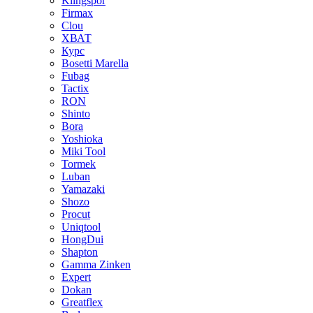
Klingspor
Firmax
Clou
XВАТ
Курс
Bosetti Marella
Fubag
Tactix
RON
Shinto
Bora
Yoshioka
Miki Tool
Tormek
Luban
Yamazaki
Shozo
Procut
Uniqtool
HongDui
Shapton
Gamma Zinken
Expert
Dokan
Greatflex