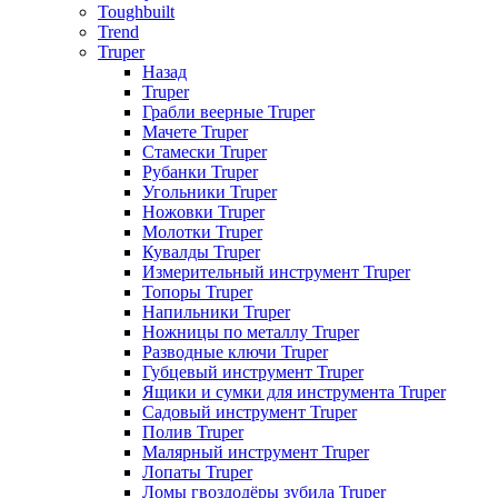
Toughbuilt
Trend
Truper
Назад
Truper
Грабли веерные Truper
Мачете Truper
Стамески Truper
Рубанки Truper
Угольники Truper
Ножовки Truper
Молотки Truper
Кувалды Truper
Измерительный инструмент Truper
Топоры Truper
Напильники Truper
Ножницы по металлу Truper
Разводные ключи Truper
Губцевый инструмент Truper
Ящики и сумки для инструмента Truper
Садовый инструмент Truper
Полив Truper
Малярный инструмент Truper
Лопаты Truper
Ломы гвоздодёры зубила Truper