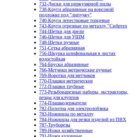
732-Диски для циркулярной пилы
738-Круги абразивные на ворсовой
подложке под "липучку"
740-Круги лепестковые торцевые
743-Круги отрезные по металлу "Сибртех
744-Щетки для дрели
746-Щетки для УШМ
748-Щетки ручные
751-Сетка абразивная
756-Шкурка шлифовальная в листах
водостойкая
764-Бруски абразивные
766-Метчики метрические ручные
769-Воротки для метчиков
770-Плашки метрические
772-Плашки трубные
773-Резьбонарезные наборы, экстракторы,
резцы для клуппов
774-Плашкодержатели
782-Полотна для электролобзика
783-Ножницы по металлу
784-Ножницы для резки изделий из ПВХ
787-Труборезы
789-Ножи хозяйственные
791-Ножи кухонные