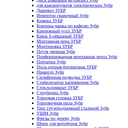
Диск алмазный Бетонорез Зубр
для краскопультов электрических Зубр
Дырокол ЗУБР
Инвертор сварочный Зубр
Киянка ЗУБР
Коронка-чашка по кафелю Зубр
Крепежный угол ЗУБР
Крюк S-образный ЗУБР
Монтажная пена ЗУБР
Монтировка ЗУБР
Петля дверная Зубр
Перфорированная монтажная лента Зубр
Перчатки Зубр
Пила цепная бензиновая ЗУБР
Правило Зубр
Сильфонная подводка ЗУБР
Стабилизатор напряжения Зубр
Стеклодомкрат ЗУБР
Струбцина Зубр
Торцовая головка ЗУБР
Торцовочная пила Зубр
Трос грузоподъемный стальной Зубр
УШМ Зубр
Фрезы по дереву Зубр
Шнек для мотобуров Зубр