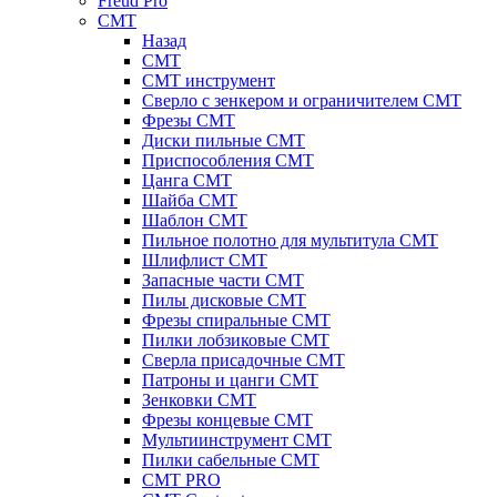
Freud Pro
CMT
Назад
CMT
CMT инструмент
Сверло с зенкером и ограничителем CMT
Фрезы CMT
Диски пильные CMT
Приспособления СМТ
Цанга CMT
Шайба CMT
Шаблон CMT
Пильное полотно для мультитула CMT
Шлифлист CMT
Запасные части CMT
Пилы дисковые CMT
Фрезы спиральные CMT
Пилки лобзиковые СМТ
Сверла присадочные СМТ
Патроны и цанги CMT
Зенковки СМТ
Фрезы концевые CMT
Мультиинструмент СМТ
Пилки сабельные СМТ
CMT PRO