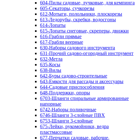
604-Пилы садовые, лучковые, для кемпинга
605-Секаторы, сучкорезы
612-Мотыги, полольники, плоскорезы
613-Ледорубы, скребки, водосгоны
614-Лопаты
615-Лопаты снеговые, скреперы, движки
616-Грабли прямые
617-Грабли веерные
630-Наборы садового инструмента
631-Прочий садово-огородный инструмент
632-Метла
635-Косы
638-Вилы
642-Буры садово-строительные
643-Емкости для рассады и аксессуары
644-Садовые приспособления
648-Поддержки, опоры
6703-Шланги спиральные армированные
напорные
6742-Наборы поливочные
6746-Шланги 3-слойные ПВХ
6753-Шланги 3-слойные
675-Лейки, рукомойники, ведра
пластмассовые
677-Перчатки садовые, рабочие,