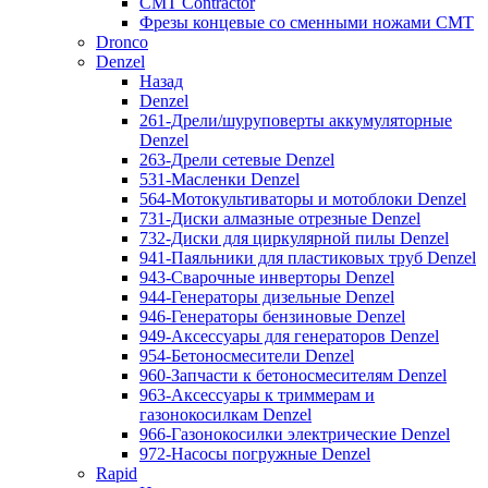
CMT Contractor
Фрезы концевые со сменными ножами CMT
Dronco
Denzel
Назад
Denzel
261-Дрели/шуруповерты аккумуляторные
Denzel
263-Дрели сетевые Denzel
531-Масленки Denzel
564-Мотокультиваторы и мотоблоки Denzel
731-Диски алмазные отрезные Denzel
732-Диски для циркулярной пилы Denzel
941-Паяльники для пластиковых труб Denzel
943-Сварочные инверторы Denzel
944-Генераторы дизельные Denzel
946-Генераторы бензиновые Denzel
949-Аксессуары для генераторов Denzel
954-Бетоносмесители Denzel
960-Запчасти к бетоносмесителям Denzel
963-Аксессуары к триммерам и
газонокосилкам Denzel
966-Газонокосилки электрические Denzel
972-Насосы погружные Denzel
Rapid