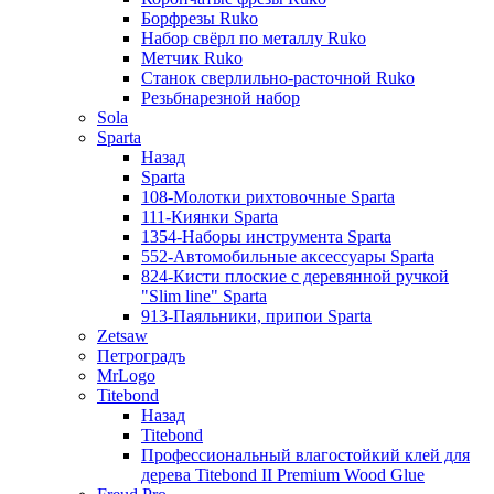
Борфрезы Ruko
Набор свёрл по металлу Ruko
Метчик Ruko
Станок сверлильно-расточной Ruko
Резьбнарезной набор
Sola
Sparta
Назад
Sparta
108-Молотки рихтовочные Sparta
111-Киянки Sparta
1354-Наборы инструмента Sparta
552-Автомобильные аксессуары Sparta
824-Кисти плоские с деревянной ручкой
"Slim line" Sparta
913-Паяльники, припои Sparta
Zetsaw
Петроградъ
MrLogo
Titebond
Назад
Titebond
Профессиональный влагостойкий клей для
дерева Titebond II Premium Wood Glue