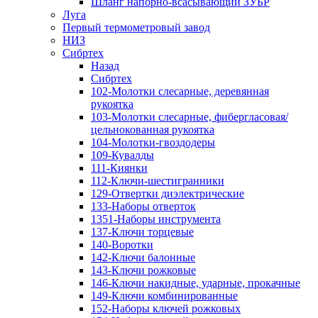
Шланг напорно-всасывающий ЗУБР
Луга
Первый термометровый завод
НИЗ
Сибртех
Назад
Сибртех
102-Молотки слесарные, деревянная
рукоятка
103-Молотки слесарные, фибергласовая/
цельнокованная рукоятка
104-Молотки-гвоздодеры
109-Кувалды
111-Киянки
112-Ключи-шестигранники
129-Отвертки диэлектрические
133-Наборы отверток
1351-Наборы инструмента
137-Ключи торцевые
140-Воротки
142-Ключи балонные
143-Ключи рожковые
146-Ключи накидные, ударные, прокачные
149-Ключи комбинированные
152-Наборы ключей рожковых