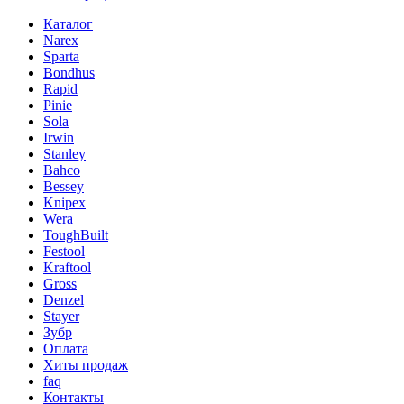
Каталог
Narex
Sparta
Bondhus
Rapid
Pinie
Sola
Irwin
Stanley
Bahco
Bessey
Knipex
Wera
ToughBuilt
Festool
Kraftool
Gross
Denzel
Stayer
Зубр
Оплата
Хиты продаж
faq
Контакты