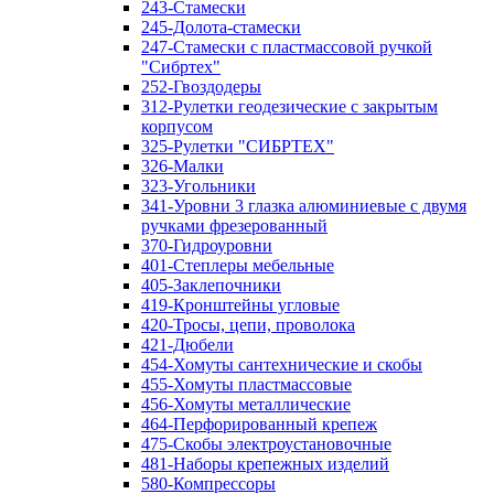
243-Стамески
245-Долота-стамески
247-Стамески с пластмассовой ручкой
"Сибртех"
252-Гвоздодеры
312-Рулетки геодезические с закрытым
корпусом
325-Рулетки "СИБРТЕХ"
326-Малки
323-Угольники
341-Уровни 3 глазка алюминиевые с двумя
ручками фрезерованный
370-Гидроуровни
401-Степлеры мебельные
405-Заклепочники
419-Кронштейны угловые
420-Тросы, цепи, проволока
421-Дюбели
454-Хомуты сантехнические и скобы
455-Хомуты пластмассовые
456-Хомуты металлические
464-Перфорированный крепеж
475-Скобы электроустановочные
481-Наборы крепежных изделий
580-Компрессоры