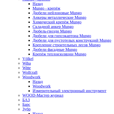
Назад
Mungo - крепёж
Дюбели нейлоновые Mungo
Анкеры металлические Mungo
Химический крепёж Mungo
Складной анкер Mungo
Дюбель-гвозди Mungo
Дюбели для гипсокартона Mungo
Дюбели для пустотелых конструкций Mungo
Крепление строительных лесов Mungo
Дюбели фасадные Mungo
Крепёж теплоизоляции Mungo
Völkel
Wiha
Witte
Wolfcraft
Woodwork
Назад
Woodwork
Измерительный электронный инструмент
WOOD-Мастер журнал
БАЗ
Барс
Зубр
Назад