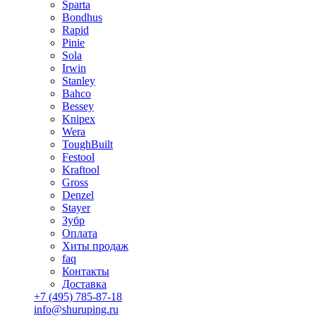
Sparta
Bondhus
Rapid
Pinie
Sola
Irwin
Stanley
Bahco
Bessey
Knipex
Wera
ToughBuilt
Festool
Kraftool
Gross
Denzel
Stayer
Зубр
Оплата
Хиты продаж
faq
Контакты
Доставка
+7 (495) 785-87-18
info@shuruping.ru