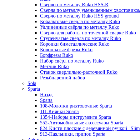
Сверло по металлу Ruko HSS-R
Сверла по металлу уменьшенным хвостовико
Сверло по металлу Ruko HSS ground
Кобальтовые свёрла по металлу Ruko
Удлинённые свёрла по металлу Ruko
Сверло для работы по точечной сварке Ruko
Ступенчатые свёрла по металлу Ruko
Коронки биметаллические Ruko
Корончатые фрезы Ruko
Борфрезы Ruko
Набор свёрл по металлу Ruko
Метчик Ruko
Станок сверлильно-расточной Ruko
Резьбнарезной набор
Sola
Sparta
Назад
Sparta
108-Молотки рихтовочные Sparta
111-Киянки Sparta
1354-Наборы инструмента Sparta
552-Автомобильные аксессуары Sparta
824-Кисти плоские с деревянной ручкой "Slim l
913-Паяльники, припои Sparta
Zetsaw