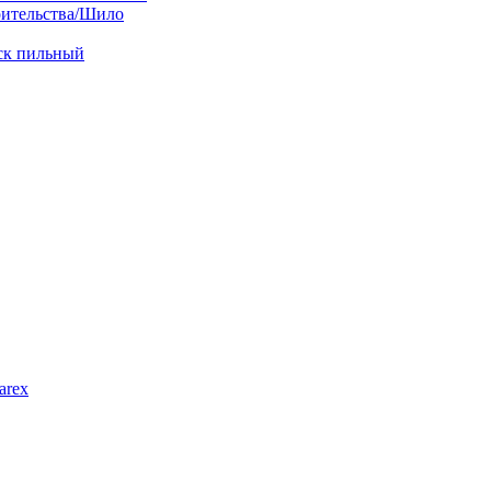
оительства/Шило
иск пильный
arex