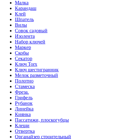
Малка
Карандаш
Клей
Шпатель
Вилы
Совок садовый
Изолента
Набор ключей
Маркер
Скобы
Секатор
Ключ Torx
Ключ шестигранник
Мелок разметочный
Полотно
Стамеска
Фреза.
Грифель
Рубанок
Линейка
Киянка
Пассатижи, плоскогубцы
Клещи
Отвертка
Органайзер строительный