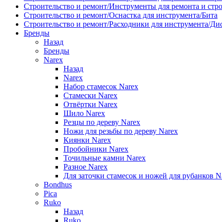
Строительство и ремонт/Инструменты для ремонта и стр
Строительство и ремонт/Оснастка для инструмента/Бита
Строительство и ремонт/Расходники для инструмента/Д
Бренды
Назад
Бренды
Narex
Назад
Narex
Набор стамесок Narex
Стамески Narex
Отвёртки Narex
Шило Narex
Резцы по дереву Narex
Ножи для резьбы по дереву Narex
Киянки Narex
Пробойники Narex
Точильные камни Narex
Разное Narex
Для заточки стамесок и ножей для рубанков N
Bondhus
Pica
Ruko
Назад
Ruko