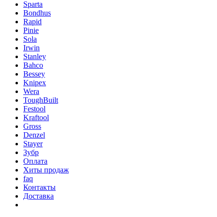
Sparta
Bondhus
Rapid
Pinie
Sola
Irwin
Stanley
Bahco
Bessey
Knipex
Wera
ToughBuilt
Festool
Kraftool
Gross
Denzel
Stayer
Зубр
Оплата
Хиты продаж
faq
Контакты
Доставка