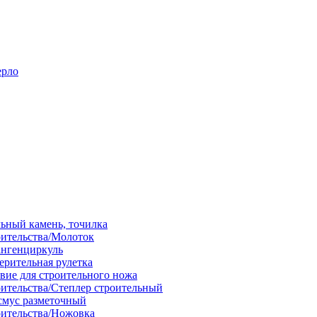
ерло
льный камень, точилка
оительства/Молоток
ангенциркуль
ерительная рулетка
вие для строительного ножа
оительства/Степлер строительный
смус разметочный
оительства/Ножовка