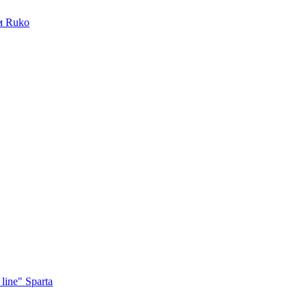
м Ruko
ine" Sparta