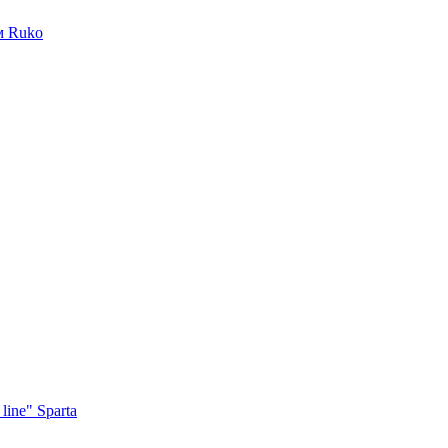
м Ruko
ine" Sparta