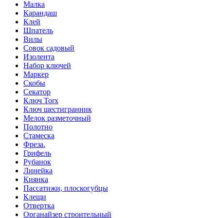
Малка
Карандаш
Клей
Шпатель
Вилы
Совок садовый
Изолента
Набор ключей
Маркер
Скобы
Секатор
Ключ Torx
Ключ шестигранник
Мелок разметочный
Полотно
Стамеска
Фреза.
Грифель
Рубанок
Линейка
Киянка
Пассатижи, плоскогубцы
Клещи
Отвертка
Органайзер строительный