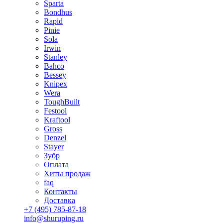
Sparta
Bondhus
Rapid
Pinie
Sola
Irwin
Stanley
Bahco
Bessey
Knipex
Wera
ToughBuilt
Festool
Kraftool
Gross
Denzel
Stayer
Зубр
Оплата
Хиты продаж
faq
Контакты
Доставка
+7 (495) 785-87-18
info@shuruping.ru