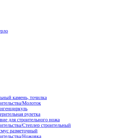
ерло
льный камень, точилка
оительства/Молоток
ангенциркуль
ерительная рулетка
вие для строительного ножа
оительства/Степлер строительный
смус разметочный
оительства/Ножовка