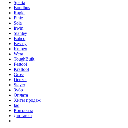
Sparta
Bondhus
Rapid
Pinie
Sola
Irwin
Stanley
Bahco
Bessey
Knipex
Wera
ToughBuilt
Festool
Kraftool
Gross
Denzel
Stayer
Зубр
Оплата
Хиты продаж
faq
Контакты
Доставка