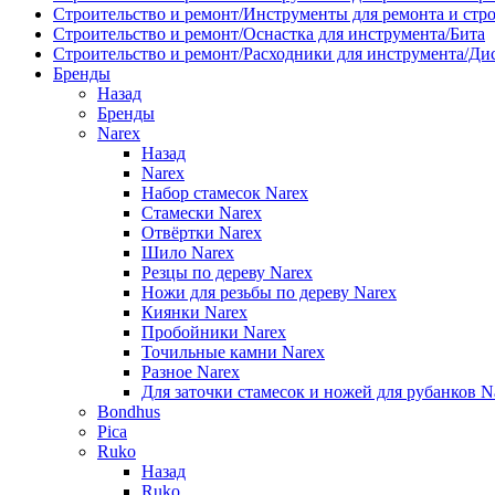
Строительство и ремонт/Инструменты для ремонта и стр
Строительство и ремонт/Оснастка для инструмента/Бита
Строительство и ремонт/Расходники для инструмента/Д
Бренды
Назад
Бренды
Narex
Назад
Narex
Набор стамесок Narex
Стамески Narex
Отвёртки Narex
Шило Narex
Резцы по дереву Narex
Ножи для резьбы по дереву Narex
Киянки Narex
Пробойники Narex
Точильные камни Narex
Разное Narex
Для заточки стамесок и ножей для рубанков N
Bondhus
Pica
Ruko
Назад
Ruko