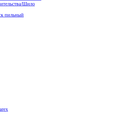
оительства/Шило
иск пильный
arex