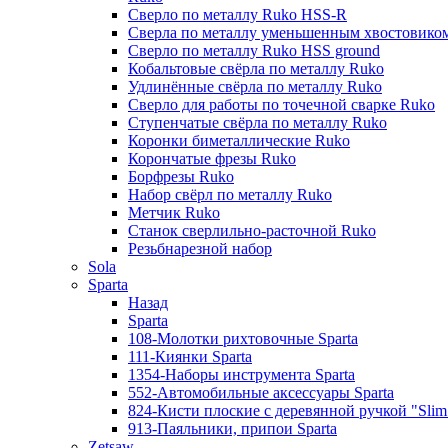
Сверло по металлу Ruko HSS-R
Сверла по металлу уменьшенным хвостовико
Сверло по металлу Ruko HSS ground
Кобальтовые свёрла по металлу Ruko
Удлинённые свёрла по металлу Ruko
Сверло для работы по точечной сварке Ruko
Ступенчатые свёрла по металлу Ruko
Коронки биметаллические Ruko
Корончатые фрезы Ruko
Борфрезы Ruko
Набор свёрл по металлу Ruko
Метчик Ruko
Станок сверлильно-расточной Ruko
Резьбнарезной набор
Sola
Sparta
Назад
Sparta
108-Молотки рихтовочные Sparta
111-Киянки Sparta
1354-Наборы инструмента Sparta
552-Автомобильные аксессуары Sparta
824-Кисти плоские с деревянной ручкой "Slim l
913-Паяльники, припои Sparta
Zetsaw