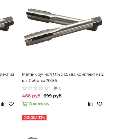
лект из
Метчик ручной М14 х 1,5 мм, комплект из 2
шт. Сибртех 76636
0
466 руб
699 руб
В корзину
СКИДКА 33%