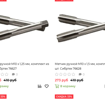
ручной М10 х 1,25 мм, комплект из
Метчик ручной М10 х 1,5 мм, компл
ибртех 76627
шт. Сибртех 76628
0
0
б
410 руб
273 руб
410 руб
орзину
В корзину
 33%
СКИДКА 33%