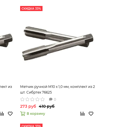
СКИДКА 33%
лект из
Метчик ручной М10 х 1,0 мм, комплект из 2
шт. Сибртех 76625
0
273 руб
410 руб
В корзину
СКИДКА 33%