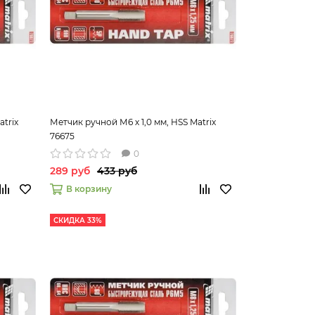
atrix
Метчик ручной М6 х 1,0 мм, HSS Matrix
76675
0
289 руб
433 руб
В корзину
СКИДКА 33%