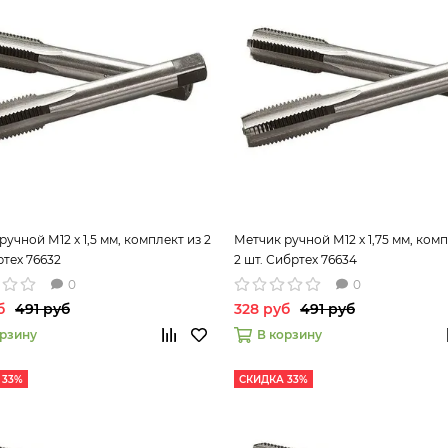
ручной М12 х 1,5 мм, комплект из 2
Метчик ручной М12 х 1,75 мм, комп
ртех 76632
2 шт. Сибртех 76634
0
0
б
491 руб
328 руб
491 руб
орзину
В корзину
 33%
СКИДКА 33%