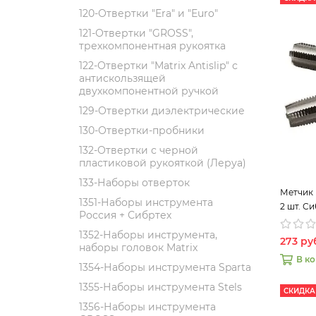
120-Отвертки "Era" и "Euro"
121-Отвертки "GROSS",
трехкомпонентная рукоятка
122-Отвертки "Matrix Antislip" с
антискользящей
двухкомпонентной ручкой
129-Отвертки диэлектрические
130-Отвертки-пробники
132-Отвертки с черной
пластиковой рукояткой (Леруа)
133-Наборы отверток
Метчик 
1351-Наборы инструмента
2 шт. С
Россия + Сибртех
1352-Наборы инструмента,
273 ру
наборы головок Matrix
В к
1354-Наборы инструмента Sparta
1355-Наборы инструмента Stels
СКИДКА
1356-Наборы инструмента