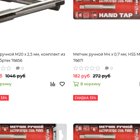
ручной М20 х 2,5 мм, комплект из
Метчик ручной М4 х 0,7 мм, HSS M
ибртех 76656
76671
0
0
б
1046 руб
182 руб
272 руб
орзину
В корзину
 33%
СКИДКА 33%