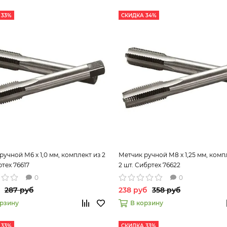
 33%
СКИДКА 34%
ручной М6 х 1,0 мм, комплект из 2
Метчик ручной М8 х 1,25 мм, комп
ртех 76617
2 шт. Сибртех 76622
0
0
287 руб
238 руб
358 руб
орзину
В корзину
 33%
СКИДКА 33%