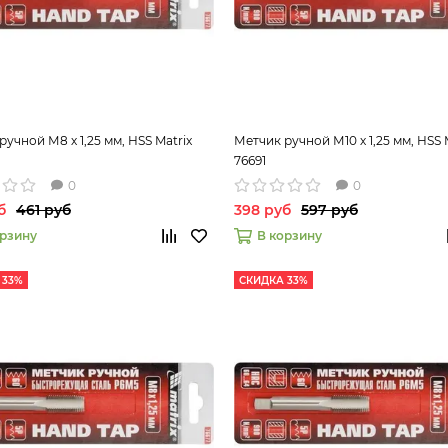
ручной М8 х 1,25 мм, HSS Matrix
Метчик ручной М10 х 1,25 мм, HSS 
76691
0
0
б
461 руб
398 руб
597 руб
орзину
В корзину
 33%
СКИДКА 33%