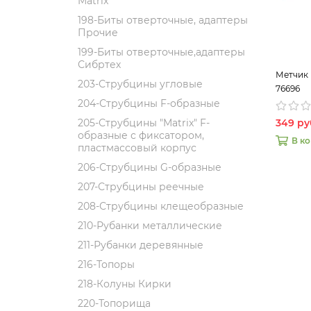
Matrix
198-Биты отверточные, адаптеры
Прочие
199-Биты отверточные,адаптеры
Сибртех
Метчик 
203-Струбцины угловые
76696
204-Струбцины F-образные
349 ру
205-Струбцины "Matrix" F-
образные с фиксатором,
В к
пластмассовый корпус
206-Струбцины G-образные
207-Струбцины реечные
208-Струбцины клещеобразные
210-Рубанки металлические
211-Рубанки деревянные
216-Топоры
218-Колуны Кирки
220-Топорища