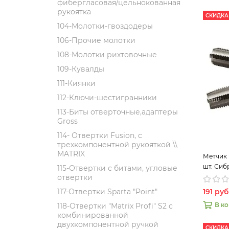
фибергласовая/цельнокованная
рукоятка
СКИДКА
104-Молотки-гвоздодеры
106-Прочие молотки
108-Молотки рихтовочные
109-Кувалды
111-Киянки
112-Ключи-шестигранники
113-Биты отверточные,адаптеры
Gross
114- Отвертки Fusion, c
трехкомпонентной рукояткой \\
MATRIX
Метчик 
шт. Сиб
115-Отвертки с битами, угловые
отвертки
191 руб
117-Отвертки Sparta "Point"
В к
118-Отвертки "Matrix Profi" S2 с
комбинированной
двухкомпонентной ручкой
СКИДКА