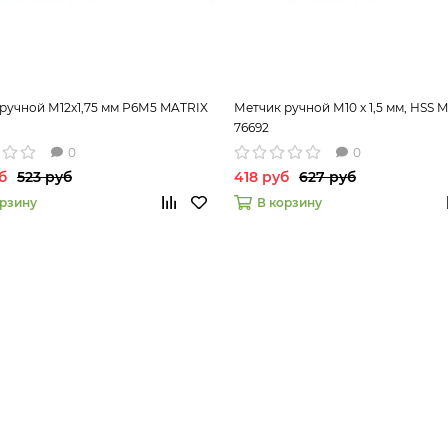
ручной М12x1,75 мм Р6М5 MATRIX
Метчик ручной М10 х 1,5 мм, HSS M
76692
0
0
б
523 руб
418 руб
627 руб
орзину
В корзину