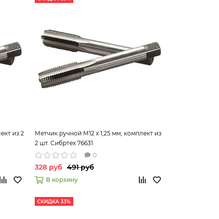
ект из 2
Метчик ручной М12 х 1,25 мм, комплект из
2 шт. Сибртех 76631
0
328 руб
491 руб
В корзину
СКИДКА 33%