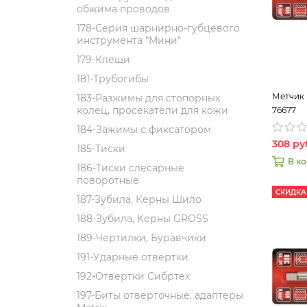
обжима проводов
178-Серия шарнирно-губцевого
инструмента "Мини"
179-Клещи
181-Трубогибы
Метчик 
183-Разжимы для стопорных
колец, просекатели для кожи
76677
184-Зажимы с фиксатором
308 ру
185-Тиски
В к
186-Тиски слесарные
поворотные
СКИДКА
187-Зубила, Керны Шило
188-Зубила, Керны GROSS
189-Чертилки, Буравчики
191-Ударные отвертки
192-Отвертки Сибртех
197-Биты отверточные, адаптеры