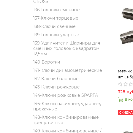
GROSS
136-Головки сменные
137-Ключи торцевые
138-Ключи свечные
139-Головки ударные
139-Удлинители,Шарниры для
сменных головок с квадратом
12,5мм
140-Воротки
141-Ключи динамометрические
Метчик 
шт. Сиб
142-Ключи балонные
143-Ключи рожковые
328 ру
144-Ключи рожковые SPARTA
В к
146-Ключи накидные, ударные,
прокачные
СКИДКА
148-Ключи комбинированные
трещоточные
149-Ключи комбинированные /