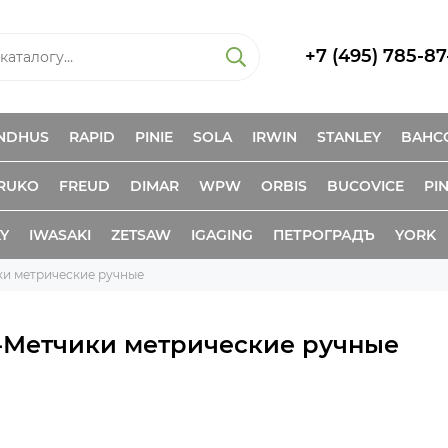
+7 (495) 785-87
NDHUS
RAPID
PINIE
SOLA
IRWIN
STANLEY
BAHC
RUKO
FREUD
DIMAR
WPW
ORBIS
BUCOVICE
PIN
KY
IWASAKI
ZETSAW
IGAGING
ПЕТРОГРАДЪ
YORK
ки метрические ручные
-Метчики метрические ручные