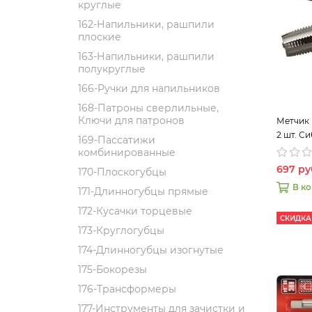
круглые
162-Напильники, рашпили
плоские
163-Напильники, рашпили
полукруглые
166-Ручки для напильников
168-Патроны сверлильные,
Ключи для патронов
Метчик 
2 шт. С
169-Пассатижи
комбинированные
697 ру
170-Плоскогубцы
В к
171-Длинногубцы прямые
172-Кусачки торцевые
СКИДКА
173-Круглогубцы
174-Длинногубцы изогнутые
175-Бокорезы
176-Трансформеры
177-Инструменты для зачистки и