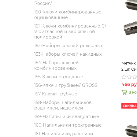
Россия/
150-Ключи комбинированные
оцинкованные
151-Ключи комбинированные Cr-
V с атласной и зеркальной
полировкой
152-Наборы ключей рожковых
153-Наборы ключей накидных
154-Наборы ключей
Метчик 
комбинированных
2 шт. С
155-Ключи разводные
466 ру
156-Ключи трубные// GROSS
В к
157-Ключи трубные
158-Наборы напильников,
СКИДКА
рашпилей, надфилей
159-Напильники квадратные
160-Напильники трехгранные
161-Напильники, рашпили