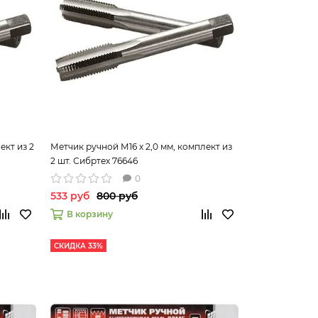
ект из 2
Метчик ручной М16 х 2,0 мм, комплект из
2 шт. Сибртех 76646
0
533 руб
800 руб
В корзину
СКИДКА 33%