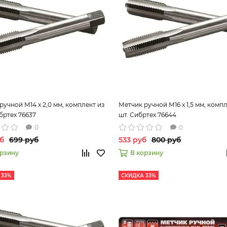
ручной М14 х 2,0 мм, комплект из
Метчик ручной М16 х 1,5 мм, компл
ибртех 76637
шт. Сибртех 76644
0
0
б
699 руб
533 руб
800 руб
орзину
В корзину
 33%
СКИДКА 33%