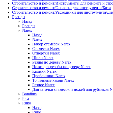
Строительство и ремонт/Инструменты для ремонта и стр
Строительство и ремонт/Оснастка для инструмента/Бита
Строительство и ремонт/Расходники для инструмента/Д
Бренды
Назад
Бренды
Narex
Назад
Narex
Набор стамесок Narex
Стамески Narex
Отвёртки Narex
Шило Narex
Резцы по дереву Narex
Ножи для резьбы по дереву Narex
Киянки Narex
Пробойники Narex
Точильные камни Narex
Разное Narex
Для заточки стамесок и ножей для рубанков N
Bondhus
Pica
Ruko
Назад
Ruko