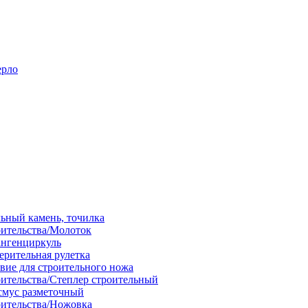
ерло
льный камень, точилка
оительства/Молоток
ангенциркуль
ерительная рулетка
вие для строительного ножа
оительства/Степлер строительный
смус разметочный
оительства/Ножовка