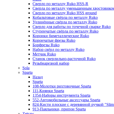
Сверло по металлу Ruko HSS-R
Сверла по металлу уменьшенным хвостовико
Сверло по металлу Ruko HSS ground
Кобальтовые свёрла по металлу Ruko
Удлинённые свёрла по металлу Ruko
Сверло для работы по точечной сварке Ruko
Ступенчатые свёрла по металлу Ruko
Коронки биметаллические Ruko
Корончатые фрезы Ruko
Борфрезы Ruko
Набор свёрл по металлу Ruko
Метчик Ruko
Станок сверлильно-расточной Ruko
Резьбнарезной набор
Sola
Sparta
Назад
Sparta
108-Молотки рихтовочные Sparta
111-Киянки Sparta
1354-Наборы инструмента Sparta
552-Автомобильные аксессуары Sparta
824-Кисти плоские с деревянной ручкой "Slim l
913-Паяльники, припои Sparta
Zetsaw