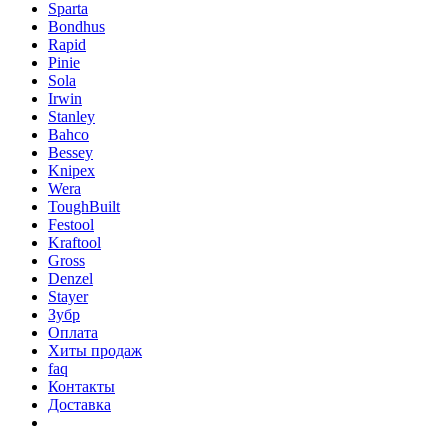
Sparta
Bondhus
Rapid
Pinie
Sola
Irwin
Stanley
Bahco
Bessey
Knipex
Wera
ToughBuilt
Festool
Kraftool
Gross
Denzel
Stayer
Зубр
Оплата
Хиты продаж
faq
Контакты
Доставка