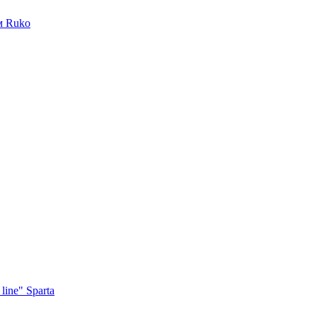
м Ruko
ine" Sparta