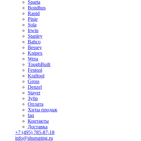
Sparta
Bondhus
Rapid
Pinie
Sola
Irwin
Stanley
Bahco
Bessey
Knipex
Wera
ToughBuilt
Festool
Kraftool
Gross
Denzel
Stayer
Зубр
Оплата
Хиты продаж
faq
Контакты
Доставка
+7 (495) 785-87-18
info@shuruping.ru