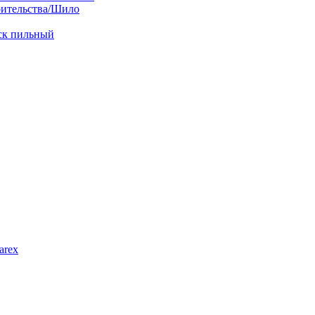
оительства/Шило
иск пильный
arex