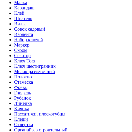
Малка
Карандаш
Клей
Шпатель
Вилы
Совок садовый
Изолента
Набор ключей
Маркер
Скобы
Секатор
Ключ Torx
Ключ шестигранник
Мелок разметочный
Полотно
Стамеска
Фреза.
Грифель
Рубанок
Линейка
Киянка
Пассатижи, плоскогубцы
Клещи
Отвертка
Органайзер строительный