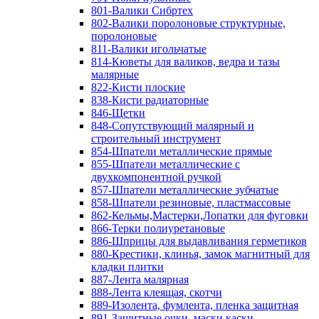
801-Валики Сибртех
802-Валики поролоновые структурные,
поролоновые
811-Валики игольчатые
814-Кюветы для валиков, ведра и тазы
малярные
822-Кисти плоские
838-Кисти радиаторные
846-Щетки
848-Сопутствующий малярный и
строительный инструмент
854-Шпатели металлические прямые
855-Шпатели металлические с
двухкомпонентной ручкой
857-Шпатели металлические зубчатые
858-Шпатели резиновые, пластмассовые
862-Кельмы,Мастерки,Лопатки для фуговки
866-Терки полиуретановые
886-Шприцы для выдавливания герметиков
880-Крестики, клинья, замок магнитный для
кладки плитки
887-Лента малярная
888-Лента клеящая, скотчи
889-Изолента, фумлента, пленка защитная
891-Защитные очки, маски,каски