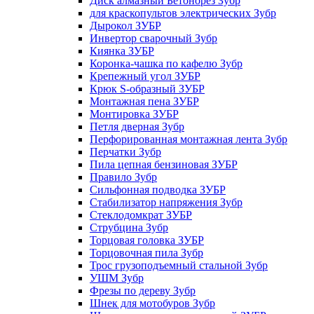
Диск алмазный Бетонорез Зубр
для краскопультов электрических Зубр
Дырокол ЗУБР
Инвертор сварочный Зубр
Киянка ЗУБР
Коронка-чашка по кафелю Зубр
Крепежный угол ЗУБР
Крюк S-образный ЗУБР
Монтажная пена ЗУБР
Монтировка ЗУБР
Петля дверная Зубр
Перфорированная монтажная лента Зубр
Перчатки Зубр
Пила цепная бензиновая ЗУБР
Правило Зубр
Сильфонная подводка ЗУБР
Стабилизатор напряжения Зубр
Стеклодомкрат ЗУБР
Струбцина Зубр
Торцовая головка ЗУБР
Торцовочная пила Зубр
Трос грузоподъемный стальной Зубр
УШМ Зубр
Фрезы по дереву Зубр
Шнек для мотобуров Зубр