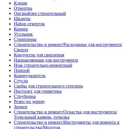
Клещи
Отвертка
Органайзер строительный
Шканты
Набор отверток
Кернер
Угольник
Стрипперы
Строительство и ремонт/Расходники для инструмента/
Сверло
Кондуктор для сверления
Направляющая для инструмента
Нож строительно-ремонтный
Припой
Корнеудалитель
Стусло
Скобы для строительного степлера
Пистолет для герметика
Струбцина
Резец по дереву
Зенкер
Строительство и ремонт/Оснастка для инструмента/
Точильный камень, точилка
Строительство и ремонт/Инструменты для ремонта и
строительства/Молоток