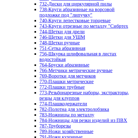
732-Диски для циркулярной пилы
738-Круги абразивные на ворсовой
подложке под "липучку"
740-Круги лепестковые торцевые
743-Круги отрезные по металлу "Сибртех
744-Щетки для дрели
746-Щетки для УШМ
748-Щетки ручные
751-Сетка абразивная
756-Шкурка шлифовальная в листах
водостойкая
764-Бруски абразивные
766-Метчики метрические ручные
769-Воротки для метчиков
770-Плашки метрические
772-Плашки трубные
773-Резьбонарезные наборы, экстракторы,
резцы для клуппов
774-Плашкодержатели
782-Полотна для электролобзика
783-Ножницы по металлу
784-Ножницы для резки изделий из ПВХ
787-Труборезы
789-Ножи хозяйственные
791-Ножи кухонные