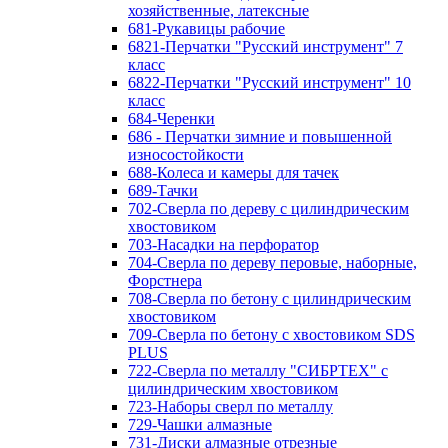
хозяйственные, латексные
681-Рукавицы рабочие
6821-Перчатки "Русский инструмент" 7
класс
6822-Перчатки "Русский инструмент" 10
класс
684-Черенки
686 - Перчатки зимние и повышенной
износостойкости
688-Колеса и камеры для тачек
689-Тачки
702-Сверла по дереву с цилиндрическим
хвостовиком
703-Насадки на перфоратор
704-Сверла по дереву перовые, наборные,
Форстнера
708-Сверла по бетону с цилиндрическим
хвостовиком
709-Сверла по бетону с хвостовиком SDS
PLUS
722-Сверла по металлу "СИБРТЕХ" с
цилиндрическим хвостовиком
723-Наборы сверл по металлу
729-Чашки алмазные
731-Диски алмазные отрезные