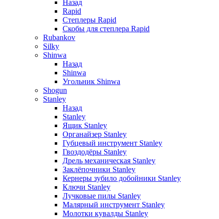
Назад
Rapid
Степлеры Rapid
Скобы для cтеплера Rapid
Rubankov
Silky
Shinwa
Назад
Shinwa
Угольник Shinwa
Shogun
Stanley
Назад
Stanley
Ящик Stanley
Органайзер Stanley
Губцевый инструмент Stanley
Гвоздодёры Stanley
Дрель механическая Stanley
Заклёпочники Stanley
Кернеры зубило добойники Stanley
Ключи Stanley
Лучковые пилы Stanley
Малярный инструмент Stanley
Молотки кувалды Stanley