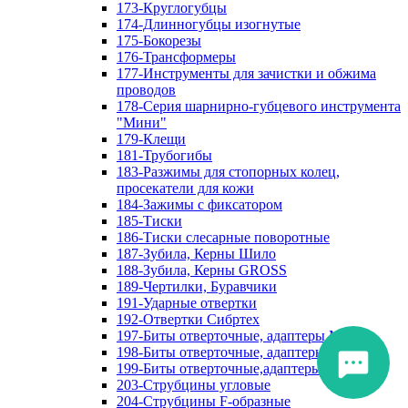
173-Круглогубцы
174-Длинногубцы изогнутые
175-Бокорезы
176-Трансформеры
177-Инструменты для зачистки и обжима
проводов
178-Серия шарнирно-губцевого инструмента
"Мини"
179-Клещи
181-Трубогибы
183-Разжимы для стопорных колец,
просекатели для кожи
184-Зажимы с фиксатором
185-Тиски
186-Тиски слесарные поворотные
187-Зубила, Керны Шило
188-Зубила, Керны GROSS
189-Чертилки, Буравчики
191-Ударные отвертки
192-Отвертки Сибртех
197-Биты отверточные, адаптеры Matrix
198-Биты отверточные, адаптеры Прочие
199-Биты отверточные,адаптеры Сибртех
203-Струбцины угловые
204-Струбцины F-образные