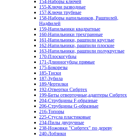
154-Наборы ключей
155-Ключи разводные
157-Ключи трубные
158-Наборы напильников, Рашпилей,
Надфилей
159-Напильники квадратные
160-Напильники трехгранные
161-Напильники, рашпили круглые
162-Напильники, рашпили плоские
163-Напильники, рашпили полукруглые
170-Плоскогубцы
171-Длинногубцы прямые
175-Бокорезы
185-Тиски
187-Зубила
189-Чертилки
192-Отвертки Сибртех
199-Биты отверточные,адаптеры Сибртех
204-Струбцины F-образные
206-Струбцины G-образные
216-Топоры
225-Стусла пластиковые
234-Пилы двуручные
238-Ножовки "Сибртех" по дереву
240-Лобзики