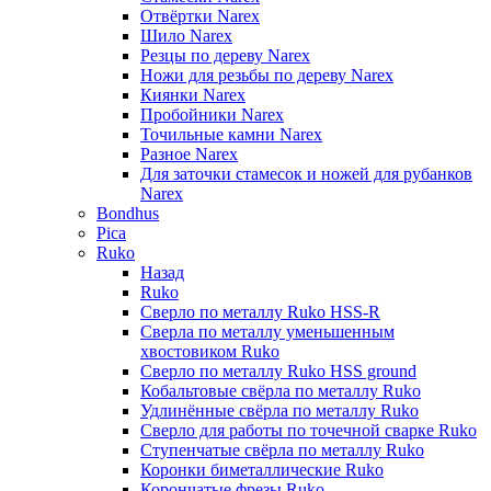
Отвёртки Narex
Шило Narex
Резцы по дереву Narex
Ножи для резьбы по дереву Narex
Киянки Narex
Пробойники Narex
Точильные камни Narex
Разное Narex
Для заточки стамесок и ножей для рубанков
Narex
Bondhus
Pica
Ruko
Назад
Ruko
Сверло по металлу Ruko HSS-R
Сверла по металлу уменьшенным
хвостовиком Ruko
Сверло по металлу Ruko HSS ground
Кобальтовые свёрла по металлу Ruko
Удлинённые свёрла по металлу Ruko
Сверло для работы по точечной сварке Ruko
Ступенчатые свёрла по металлу Ruko
Коронки биметаллические Ruko
Корончатые фрезы Ruko