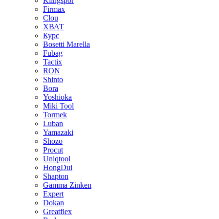
Klingspor
Firmax
Clou
XВАТ
Курс
Bosetti Marella
Fubag
Tactix
RON
Shinto
Bora
Yoshioka
Miki Tool
Tormek
Luban
Yamazaki
Shozo
Procut
Uniqtool
HongDui
Shapton
Gamma Zinken
Expert
Dokan
Greatflex