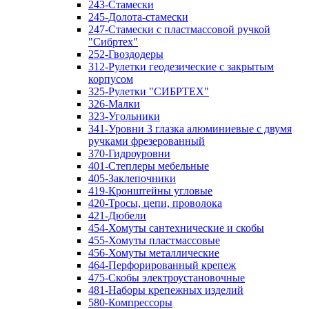
243-Стамески
245-Долота-стамески
247-Стамески с пластмассовой ручкой
"Сибртех"
252-Гвоздодеры
312-Рулетки геодезические с закрытым
корпусом
325-Рулетки "СИБРТЕХ"
326-Малки
323-Угольники
341-Уровни 3 глазка алюминиевые с двумя
ручками фрезерованный
370-Гидроуровни
401-Степлеры мебельные
405-Заклепочники
419-Кронштейны угловые
420-Тросы, цепи, проволока
421-Дюбели
454-Хомуты сантехнические и скобы
455-Хомуты пластмассовые
456-Хомуты металлические
464-Перфорированный крепеж
475-Скобы электроустановочные
481-Наборы крепежных изделий
580-Компрессоры