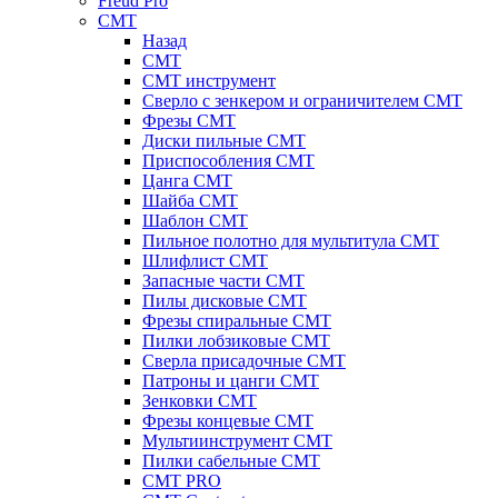
Freud Pro
CMT
Назад
CMT
CMT инструмент
Сверло с зенкером и ограничителем CMT
Фрезы CMT
Диски пильные CMT
Приспособления СМТ
Цанга CMT
Шайба CMT
Шаблон CMT
Пильное полотно для мультитула CMT
Шлифлист CMT
Запасные части CMT
Пилы дисковые CMT
Фрезы спиральные CMT
Пилки лобзиковые СМТ
Сверла присадочные СМТ
Патроны и цанги CMT
Зенковки СМТ
Фрезы концевые CMT
Мультиинструмент СМТ
Пилки сабельные СМТ
CMT PRO