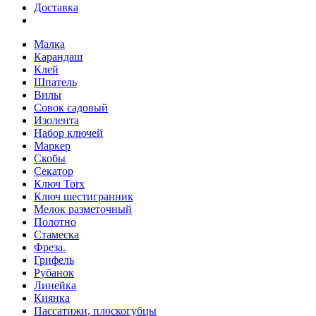
Доставка
Малка
Карандаш
Клей
Шпатель
Вилы
Совок садовый
Изолента
Набор ключей
Маркер
Скобы
Секатор
Ключ Torx
Ключ шестигранник
Мелок разметочный
Полотно
Стамеска
Фреза.
Грифель
Рубанок
Линейка
Киянка
Пассатижи, плоскогубцы