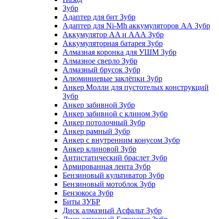
Зубр
Адаптер для бит Зубр
Адаптер для Ni-Mh аккумуляторов АА Зубр
Аккумулятор AA и ААА Зубр
Аккумуляторная батарея Зубр
Алмазная коронка для УШМ Зубр
Алмазное сверло Зубр
Алмазный брусок Зубр
Алюминиевые заклёпки Зубр
Анкер Молли для пустотелых конструкций
Зубр
Анкер забивной Зубр
Анкер забивной с клином Зубр
Анкер потолочный Зубр
Анкер рамный Зубр
Анкер с внутренним конусом Зубр
Анкер клиновой Зубр
Антистатический браслет Зубр
Армированная лента Зубр
Бензиновый культиватор Зубр
Бензиновый мотоблок Зубр
Бензокоса Зубр
Биты ЗУБР
Диск алмазный Асфальт Зубр