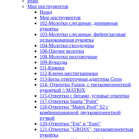
Bralo
Мир инструментов
Назад
Мир инструментов
102-Молотки слесарные, деревянная
рукоятка
103-Молотки слесарные, фибергласовая/
цельнокованная рукоятка
104-Молотки-гвоздодеры
106-Прочие молотки
108-Молотки рихтовочные
109-Кувалды
111-Киянки
112-Ключи-шестигранники
113-Биты отверточные,адаптеры Gross
114- Отвертки Fusion, c трехкомпонентной
рукояткой \\ MATRIX
115-Отвертки с битами, угловые отвертки
117-Отвертки Sparta "Point"
118-Отвертки "Matrix Profi" S2 с
комбинированной двухкомпонентной
ручкой
120-Отвертки "Era" и "Euro"
121-Отвертки "GROSS", трехкомпонентная
рукоятка