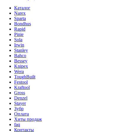
Каталог
Narex
Sparta
Bondhus
Rapid
Pinie
Sola
Irwin
Stanley
Bahco
Bessey
Knipex
Wera
ToughBuilt
Festool
Kraftool
Gross
Denzel
Stayer
Зубр
Оплата
Хиты продаж
faq
Контакты