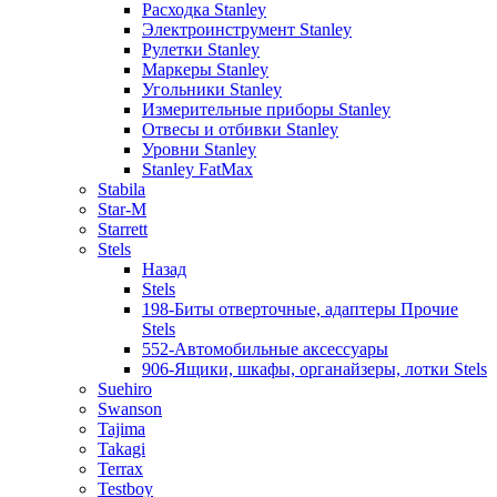
Расходка Stanley
Электроинструмент Stanley
Рулетки Stanley
Маркеры Stanley
Угольники Stanley
Измерительные приборы Stanley
Отвесы и отбивки Stanley
Уровни Stanley
Stanley FatMax
Stabila
Star-M
Starrett
Stels
Назад
Stels
198-Биты отверточные, адаптеры Прочие
Stels
552-Автомобильные аксессуары
906-Ящики, шкафы, органайзеры, лотки Stels
Suehiro
Swanson
Tajima
Takagi
Terrax
Testboy