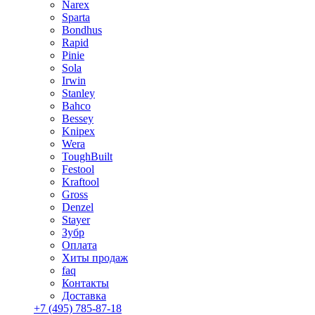
Narex
Sparta
Bondhus
Rapid
Pinie
Sola
Irwin
Stanley
Bahco
Bessey
Knipex
Wera
ToughBuilt
Festool
Kraftool
Gross
Denzel
Stayer
Зубр
Оплата
Хиты продаж
faq
Контакты
Доставка
+7 (495) 785-87-18