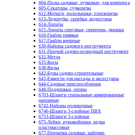
604-Пилы садовые, лучковые, для кемпинга
605-Секаторы, сучкорезы
612-Мотыги, полольники, плоскорезы
613-Ледорубы, скребки, водосгоны
614-Лопаты
615-Лопаты снеговые, скреперы, движки
616-Грабли прямые
617-Грабли веерные
630-Наборы садового инструмента
631-Прочий садово-огородный инструмент
632-Метла
635-Косы
638-Вилы
642-Буры садово-строительные
643-Емкости для рассады и аксессуары
644-Садовые приспособления
648-Поддержки, опоры
6703-Шланги спиральные армированные
напорные
6742-Наборы поливочные
6746-Шланги 3-слойные ПВХ
6753-Шланги 3-слойные
675-Лейки, рукомойники, ведра
пластмассовые
677-Перчатки садовые, рабочие,