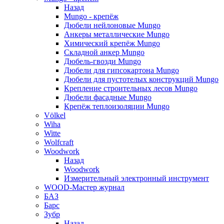
Назад
Mungo - крепёж
Дюбели нейлоновые Mungo
Анкеры металлические Mungo
Химический крепёж Mungo
Складной анкер Mungo
Дюбель-гвозди Mungo
Дюбели для гипсокартона Mungo
Дюбели для пустотелых конструкций Mungo
Крепление строительных лесов Mungo
Дюбели фасадные Mungo
Крепёж теплоизоляции Mungo
Völkel
Wiha
Witte
Wolfcraft
Woodwork
Назад
Woodwork
Измерительный электронный инструмент
WOOD-Мастер журнал
БАЗ
Барс
Зубр
Назад