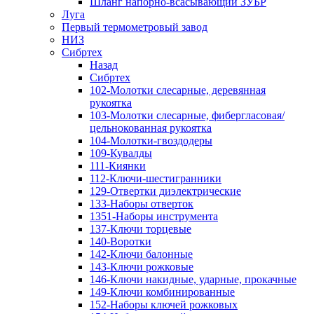
Шланг напорно-всасывающий ЗУБР
Луга
Первый термометровый завод
НИЗ
Сибртех
Назад
Сибртех
102-Молотки слесарные, деревянная
рукоятка
103-Молотки слесарные, фибергласовая/
цельнокованная рукоятка
104-Молотки-гвоздодеры
109-Кувалды
111-Киянки
112-Ключи-шестигранники
129-Отвертки диэлектрические
133-Наборы отверток
1351-Наборы инструмента
137-Ключи торцевые
140-Воротки
142-Ключи балонные
143-Ключи рожковые
146-Ключи накидные, ударные, прокачные
149-Ключи комбинированные
152-Наборы ключей рожковых