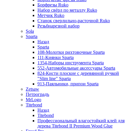
Борфрезы Ruko
Набор свёрл по металлу Ruko
Метчик Ruko
Станок сверлильно-расточной Ruko
Резьбнарезной набор
Sola
Sparta
Назад
Sparta
108-Молотки рихтовочные Sparta
111-Киянки Sparta
1354-Наборы инструмента Sparta
552-Автомобильные аксессуары Sparta
824-Кисти плоские с деревянной ручкой
"Slim line" Sparta
913-Паяльники, припои Sparta
Zetsaw
Петроградъ
MrLogo
Titebond
Назад
Titebond
Профессиональный влагостойкий клей для
дерева Titebond II Premium Wood Glue