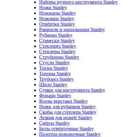
Наборы ручного инструмента Stanley
Ножи Stanley
Ножницы Stanley
Ножовки Stanley
Отвёртки Stanley
Рашпили и напильники Stanley
Рубанки Stanley
Стамески Stanley
Стеклорез Stanley
Степлеры Stanley
Струбцины Stanley
Стусло Stanley
Тиски Stanley
Топоры Stanley
Труборез Stanley
Шило Stanley
Сумки для инструмента Stanley
Фонари Stanley
Козлы верстаки Stanley
Ножи для рубанков Stanley
Скобы для степлера Stanley
Лезвия для ножей Stanley
Свёрла Stanley
Биты отвёрточные Stanley
Полотна ножовочные Stanley