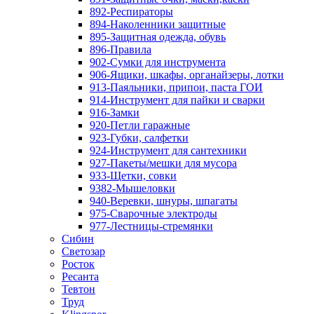
892-Респираторы
894-Наколенники защитные
895-Защитная одежда, обувь
896-Правила
902-Сумки для инструмента
906-Ящики, шкафы, органайзеры, лотки
913-Паяльники, припои, паста ГОИ
914-Инструмент для пайки и сварки
916-Замки
920-Петли гаражные
923-Губки, салфетки
924-Инструмент для сантехники
927-Пакеты/мешки для мусора
933-Щетки, совки
9382-Мышеловки
940-Веревки, шнуры, шпагаты
975-Сварочные электроды
977-Лестницы-стремянки
Сибин
Светозар
Росток
Ресанта
Тевтон
Труд