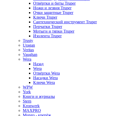
Отвёртки и биты Truper
Ножи и лезвия Truper
Очки защитные Truper
Ключи Truper
Сантехнический инструмент Truper
Перчатки Truper
Мотыги и тяпки Truper
Изолента Truper
Trusty
Uragan
Veritas
Vaughan
Wera
Назад
Wera
Отвёртки Wera
Насадки Wera
Ключи Wera
WPW
York
Книги и журналы
Stern
Kronwerk
MAXPRO
Mungo - крепёж