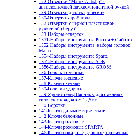
122-Отвертки "Matrix Antislip" с
антискользящей двухкомпонентной ручкой
129-Отвертки диэлектрические
130-Отвертки-пробники
132-Отвертки с черной пластиковой
рукояткой (Леруа)
133-Наборы отверток
1351-Наборы инструмента Россия + Сибртех
1352-Наборы инструмента, наборы головок
Matrix
1354-Наборы инструмента Sparta
1355-Наборы инструмента Stels
1356-Наборы инструмента GROSS
136-Головки сменные
137-Ключи торцевые
138-Ключи свечные
139-Головки ударные
139-Удлинители,Шарниры для сменных
головок с квадратом 12,5мм
140-Воротки
141-Ключи динамометрические
142-Ключи балонные
143-Ключи рожковые
144-Ключи рожковые SPARTA
146-Ключи накидные, ударные, прокачные