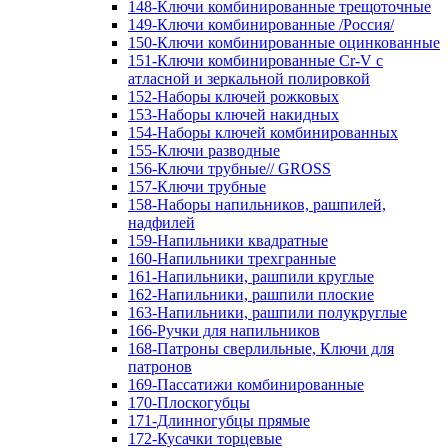
148-Ключи комбинированные трещоточные
149-Ключи комбинированные /Россия/
150-Ключи комбинированные оцинкованные
151-Ключи комбинированные Cr-V с
атласной и зеркальной полировкой
152-Наборы ключей рожковых
153-Наборы ключей накидных
154-Наборы ключей комбинированных
155-Ключи разводные
156-Ключи трубные// GROSS
157-Ключи трубные
158-Наборы напильников, рашпилей,
надфилей
159-Напильники квадратные
160-Напильники трехгранные
161-Напильники, рашпили круглые
162-Напильники, рашпили плоские
163-Напильники, рашпили полукруглые
166-Ручки для напильников
168-Патроны сверлильные, Ключи для
патронов
169-Пассатижи комбинированные
170-Плоскогубцы
171-Длинногубцы прямые
172-Кусачки торцевые