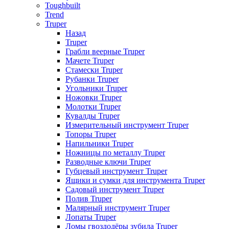
Toughbuilt
Trend
Truper
Назад
Truper
Грабли веерные Truper
Мачете Truper
Стамески Truper
Рубанки Truper
Угольники Truper
Ножовки Truper
Молотки Truper
Кувалды Truper
Измерительный инструмент Truper
Топоры Truper
Напильники Truper
Ножницы по металлу Truper
Разводные ключи Truper
Губцевый инструмент Truper
Ящики и сумки для инструмента Truper
Садовый инструмент Truper
Полив Truper
Малярный инструмент Truper
Лопаты Truper
Ломы гвоздодёры зубила Truper