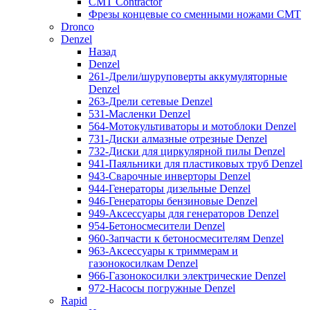
CMT Contractor
Фрезы концевые со сменными ножами CMT
Dronco
Denzel
Назад
Denzel
261-Дрели/шуруповерты аккумуляторные
Denzel
263-Дрели сетевые Denzel
531-Масленки Denzel
564-Мотокультиваторы и мотоблоки Denzel
731-Диски алмазные отрезные Denzel
732-Диски для циркулярной пилы Denzel
941-Паяльники для пластиковых труб Denzel
943-Сварочные инверторы Denzel
944-Генераторы дизельные Denzel
946-Генераторы бензиновые Denzel
949-Аксессуары для генераторов Denzel
954-Бетоносмесители Denzel
960-Запчасти к бетоносмесителям Denzel
963-Аксессуары к триммерам и
газонокосилкам Denzel
966-Газонокосилки электрические Denzel
972-Насосы погружные Denzel
Rapid