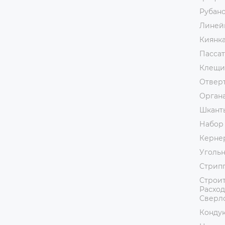
Рубан
Линей
Киянк
Пассат
Клещи
Отвер
Орган
Шкант
Набор
Керне
Уголь
Стрип
Строит
Расход
Сверл
Кондук