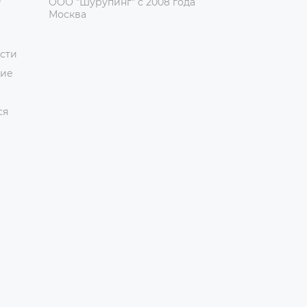
ООО "Шурупинг" с 2008 года
Москва
сти
ние
ся