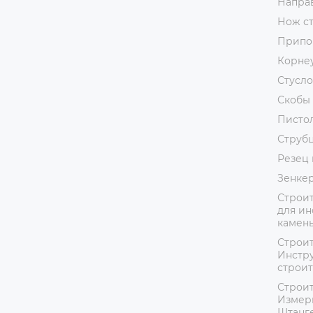
Напра
Нож с
Припо
Корне
Стусло
Скобы 
Пистол
Струб
Резец 
Зенке
Строит
для ин
камень
Строит
Инстру
строит
Строит
Измер
Штанг