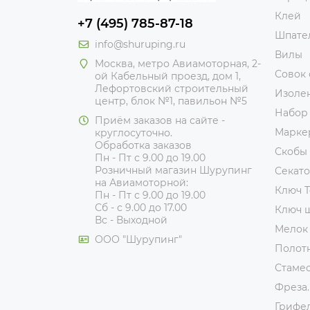
Клей
+7 (495) 785-87-18
Шпате
info@shuruping.ru
Вилы
Москва, метро Авиамоторная, 2-
Совок
ой Кабельный проезд, дом 1,
Лефортовский строительный
Изоле
центр, блок №1, павильон №5
Набор
Приём заказов на сайте -
Марке
круглосуточно.
Обработка заказов
Скобы
Пн - Пт с 9.00 до 19.00
Розничный магазин Шурупинг
Секат
на Авиамоторной:
Ключ T
Пн - Пт с 9.00 до 19.00
Сб - с 9.00 до 17.00
Ключ 
Вс - Выходной
Мелок
ООО "Шурупинг"
Полот
Стаме
Фреза.
Грифе