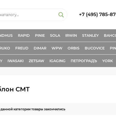
+7 (495) 785-87
NDHUS
RAPID
PINIE
SOLA
IRWIN
STANLEY
BAHC
RUKO
FREUD
DIMAR
WPW
ORBIS
BUCOVICE
PIN
KY
IWASAKI
ZETSAW
IGAGING
ПЕТРОГРАДЪ
YORK
лон CMT
 данной категории товары закончились