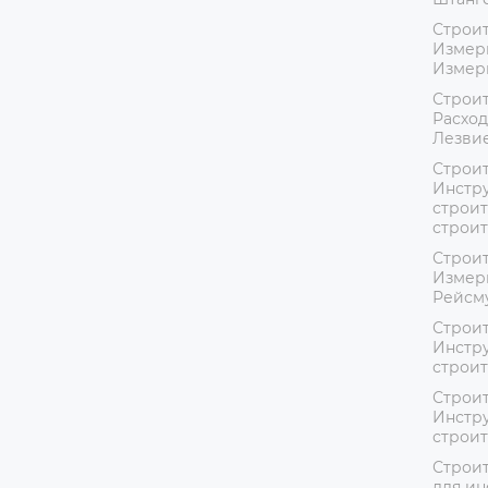
Строит
Измер
Измер
Строит
Расход
Лезвие
Строит
Инстру
строит
строи
Строит
Измер
Рейсм
Строит
Инстру
строи
Строит
Инстру
строи
Строит
для ин