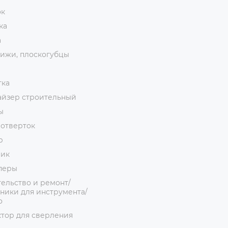
ок
ка
а
ижи, плоскогубцы
тка
айзер строительный
ы
 отверток
р
ник
перы
ельство и ремонт/
ники для инструмента/
о
тор для сверления