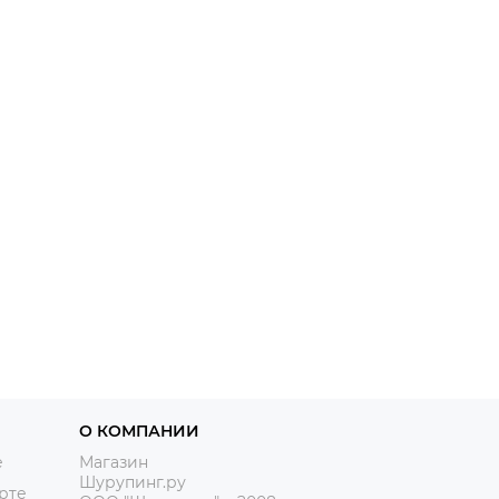
О КОМПАНИИ
е
Магазин
Шурупинг.ру
рте