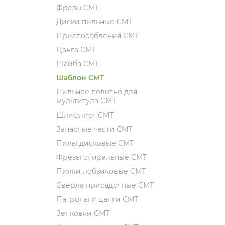
Фрезы CMT
Диски пильные CMT
Приспособления СМТ
Цанга CMT
Шайба CMT
Шаблон CMT
Пильное полотно для
мультитула CMT
Шлифлист CMT
Запасные части CMT
Пилы дисковые CMT
Фрезы спиральные CMT
Пилки лобзиковые СМТ
Сверла присадочные СМТ
Патроны и цанги CMT
Зенковки СМТ