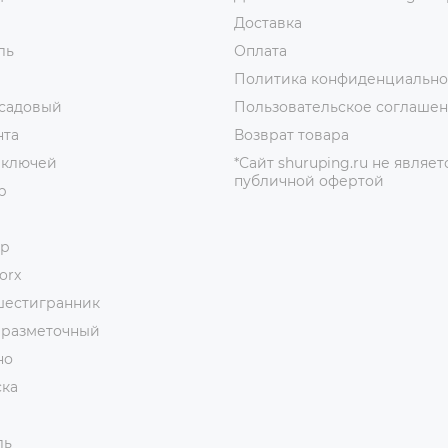
Доставка
ль
Оплата
Политика конфиденциально
 садовый
Пользовательское соглаше
нта
Возврат товара
 ключей
*Сайт shuruping.ru не являет
публичной офертой
р
ор
orx
шестигранник
 разметочный
но
ска
ль