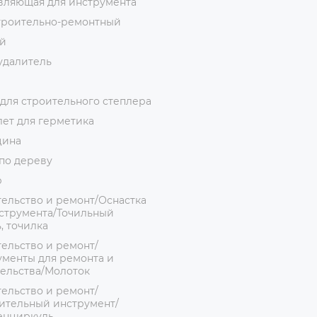
вляющая для инструмента
троительно-ремонтный
й
удалитель
для строительного степлера
ет для герметика
цина
по дереву
р
ельство и ремонт/Оснастка
струмента/Точильный
, точилка
ельство и ремонт/
менты для ремонта и
ельства/Молоток
ельство и ремонт/
ительный инструмент/
енциркуль