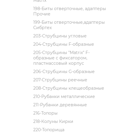
Matrix
198-Биты отверточные, адаптеры
Прочие
199-Биты отверточные,адаптеры
Сибртех
203-Струбцины угловые
204-Струбцины F-образные
205-Струбцины "Matrix" F-
образные с фиксатором,
пластмассовый корпус
206-Струбцины G-образные
207-Струбцины реечные
208-Струбцины клещеобразные
210-Рубанки металлические
211-Рубанки деревянные
216-Топоры
218-Колуны Кирки
220-Топорища