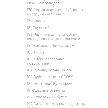
обжима проводов
178-Серия шарнирно-губцевого
инструмента "Мини"
179-Клещи
181-Трубогибы
183-Разжимы для стопорных
колец, просекатели для кожи
184-Зажимы с фиксатором
185-Тиски
186-Тиски слесарные
поворотные
187-Зубила, Керны Шило
188-Зубила, Керны GROSS
189-Чертилки, Буравчики
191-Ударные отвертки
192-Отвертки Сибртех
197-Биты отверточные, адаптеры