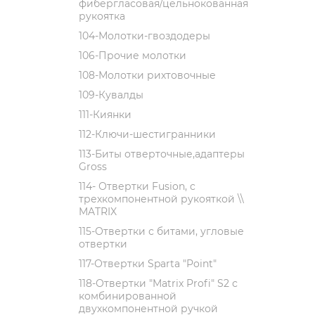
фибергласовая/цельнокованная
рукоятка
104-Молотки-гвоздодеры
106-Прочие молотки
108-Молотки рихтовочные
109-Кувалды
111-Киянки
112-Ключи-шестигранники
113-Биты отверточные,адаптеры
Gross
114- Отвертки Fusion, c
трехкомпонентной рукояткой \\
MATRIX
115-Отвертки с битами, угловые
отвертки
117-Отвертки Sparta "Point"
118-Отвертки "Matrix Profi" S2 с
комбинированной
двухкомпонентной ручкой