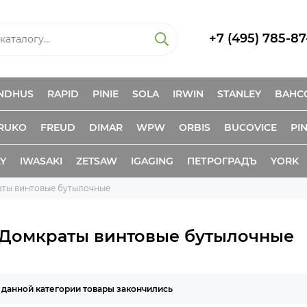
+7 (495) 785-87
NDHUS
RAPID
PINIE
SOLA
IRWIN
STANLEY
BAHC
RUKO
FREUD
DIMAR
WPW
ORBIS
BUCOVICE
PIN
KY
IWASAKI
ZETSAW
IGAGING
ПЕТРОГРАДЪ
YORK
аты винтовые бутылочные
-Домкраты винтовые бутылочные
 данной категории товары закончились