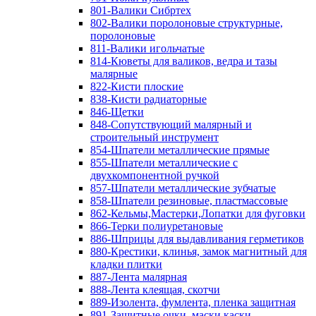
801-Валики Сибртех
802-Валики поролоновые структурные,
поролоновые
811-Валики игольчатые
814-Кюветы для валиков, ведра и тазы
малярные
822-Кисти плоские
838-Кисти радиаторные
846-Щетки
848-Сопутствующий малярный и
строительный инструмент
854-Шпатели металлические прямые
855-Шпатели металлические с
двухкомпонентной ручкой
857-Шпатели металлические зубчатые
858-Шпатели резиновые, пластмассовые
862-Кельмы,Мастерки,Лопатки для фуговки
866-Терки полиуретановые
886-Шприцы для выдавливания герметиков
880-Крестики, клинья, замок магнитный для
кладки плитки
887-Лента малярная
888-Лента клеящая, скотчи
889-Изолента, фумлента, пленка защитная
891-Защитные очки, маски,каски