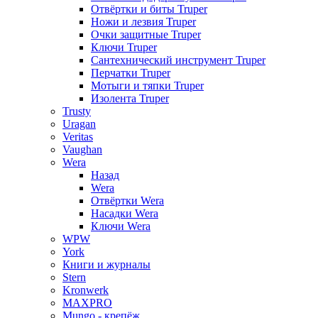
Отвёртки и биты Truper
Ножи и лезвия Truper
Очки защитные Truper
Ключи Truper
Сантехнический инструмент Truper
Перчатки Truper
Мотыги и тяпки Truper
Изолента Truper
Trusty
Uragan
Veritas
Vaughan
Wera
Назад
Wera
Отвёртки Wera
Насадки Wera
Ключи Wera
WPW
York
Книги и журналы
Stern
Kronwerk
MAXPRO
Mungo - крепёж