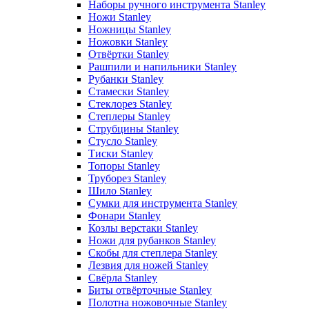
Наборы ручного инструмента Stanley
Ножи Stanley
Ножницы Stanley
Ножовки Stanley
Отвёртки Stanley
Рашпили и напильники Stanley
Рубанки Stanley
Стамески Stanley
Стеклорез Stanley
Степлеры Stanley
Струбцины Stanley
Стусло Stanley
Тиски Stanley
Топоры Stanley
Труборез Stanley
Шило Stanley
Сумки для инструмента Stanley
Фонари Stanley
Козлы верстаки Stanley
Ножи для рубанков Stanley
Скобы для степлера Stanley
Лезвия для ножей Stanley
Свёрла Stanley
Биты отвёрточные Stanley
Полотна ножовочные Stanley