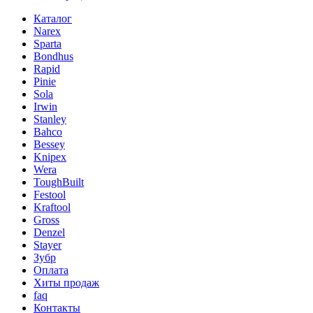
Каталог
Narex
Sparta
Bondhus
Rapid
Pinie
Sola
Irwin
Stanley
Bahco
Bessey
Knipex
Wera
ToughBuilt
Festool
Kraftool
Gross
Denzel
Stayer
Зубр
Оплата
Хиты продаж
faq
Контакты