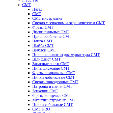
Freud Pro
CMT
Назад
CMT
CMT инструмент
Сверло с зенкером и ограничителем CMT
Фрезы CMT
Диски пильные CMT
Приспособления СМТ
Цанга CMT
Шайба CMT
Шаблон CMT
Пильное полотно для мультитула CMT
Шлифлист CMT
Запасные части CMT
Пилы дисковые CMT
Фрезы спиральные CMT
Пилки лобзиковые СМТ
Сверла присадочные СМТ
Патроны и цанги CMT
Зенковки СМТ
Фрезы концевые CMT
Мультиинструмент СМТ
Пилки сабельные СМТ
CMT PRO