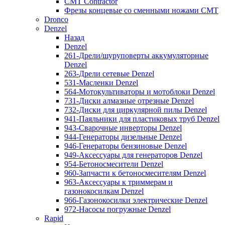
CMT Contractor
Фрезы концевые со сменными ножами CMT
Dronco
Denzel
Назад
Denzel
261-Дрели/шуруповерты аккумуляторные
Denzel
263-Дрели сетевые Denzel
531-Масленки Denzel
564-Мотокультиваторы и мотоблоки Denzel
731-Диски алмазные отрезные Denzel
732-Диски для циркулярной пилы Denzel
941-Паяльники для пластиковых труб Denzel
943-Сварочные инверторы Denzel
944-Генераторы дизельные Denzel
946-Генераторы бензиновые Denzel
949-Аксессуары для генераторов Denzel
954-Бетоносмесители Denzel
960-Запчасти к бетоносмесителям Denzel
963-Аксессуары к триммерам и
газонокосилкам Denzel
966-Газонокосилки электрические Denzel
972-Насосы погружные Denzel
Rapid