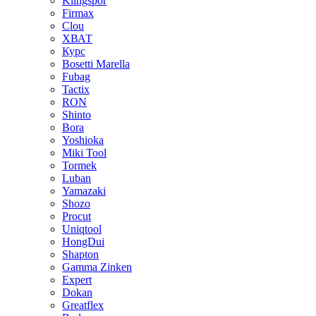
Klingspor
Firmax
Clou
XВАТ
Курс
Bosetti Marella
Fubag
Tactix
RON
Shinto
Bora
Yoshioka
Miki Tool
Tormek
Luban
Yamazaki
Shozo
Procut
Uniqtool
HongDui
Shapton
Gamma Zinken
Expert
Dokan
Greatflex