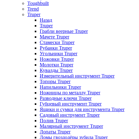
Toughbuilt
Trend
Truper
Назад
Truper
Грабли веерные Truper
Мачете Truper
Стамески Truper
Рубанки Truper
Угольники Truper
Ножовки Truper
Молотки Truper
Кувалды Truper
Измерительный инструмент Truper
Топоры Truper
Напильники Truper
Ножницы по металлу Truper
Разводные ключи Truper
Губцевый инструмент Truper
Ящики и сумки для инструмента Truper
Садовый инструмент Truper
Полив Truper
Малярный инструмент Truper
Лопаты Truper
Ломы гвоздодёры зубила Truper