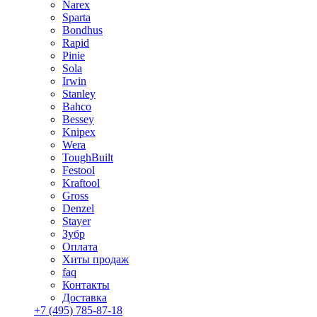
Narex
Sparta
Bondhus
Rapid
Pinie
Sola
Irwin
Stanley
Bahco
Bessey
Knipex
Wera
ToughBuilt
Festool
Kraftool
Gross
Denzel
Stayer
Зубр
Оплата
Хиты продаж
faq
Контакты
Доставка
+7 (495) 785-87-18