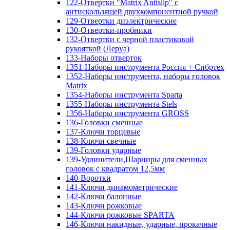
122-Отвертки "Matrix Antislip" с
антискользящей двухкомпонентной ручкой
129-Отвертки диэлектрические
130-Отвертки-пробники
132-Отвертки с черной пластиковой
рукояткой (Леруа)
133-Наборы отверток
1351-Наборы инструмента Россия + Сибртех
1352-Наборы инструмента, наборы головок
Matrix
1354-Наборы инструмента Sparta
1355-Наборы инструмента Stels
1356-Наборы инструмента GROSS
136-Головки сменные
137-Ключи торцевые
138-Ключи свечные
139-Головки ударные
139-Удлинители,Шарниры для сменных
головок с квадратом 12,5мм
140-Воротки
141-Ключи динамометрические
142-Ключи балонные
143-Ключи рожковые
144-Ключи рожковые SPARTA
146-Ключи накидные, ударные, прокачные