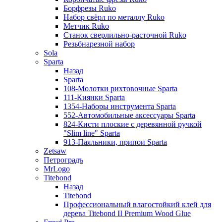
Борфрезы Ruko
Набор свёрл по металлу Ruko
Метчик Ruko
Станок сверлильно-расточной Ruko
Резьбнарезной набор
Sola
Sparta
Назад
Sparta
108-Молотки рихтовочные Sparta
111-Киянки Sparta
1354-Наборы инструмента Sparta
552-Автомобильные аксессуары Sparta
824-Кисти плоские с деревянной ручкой
"Slim line" Sparta
913-Паяльники, припои Sparta
Zetsaw
Петроградъ
MrLogo
Titebond
Назад
Titebond
Профессиональный влагостойкий клей для
дерева Titebond II Premium Wood Glue