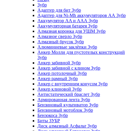
Зубр
Адаптер для бит Зубр
Адаптер для Ni-Mh аккумуляторов АА Зубр
Аккумулятор AA и ААА Зубр
Аккумуляторная батарея Зубр
Алмазная коронка для УШМ Зубр
Алмазное сверло Зубр
Алмазный брусок Зубр
Алюминиевые заклёпки Зубр
Анкер Молли для пустотелых конструкций
Зубр
Анкер забивной Зубр
Анкер забивной с клином Зубр
Анкер потолочный Зубр
Анкер рамный Зубр
Анкер с внутренним конусом Зубр
Анкер клиновой Зубр
Антистатический браслет Зубр
Армированная лента Зубр
Бензиновый культиватор Зубр
Бензиновый мотоблок Зубр
Бензокоса Зубр
Биты ЗУБР
Диск алмазный Асфальт Зубр