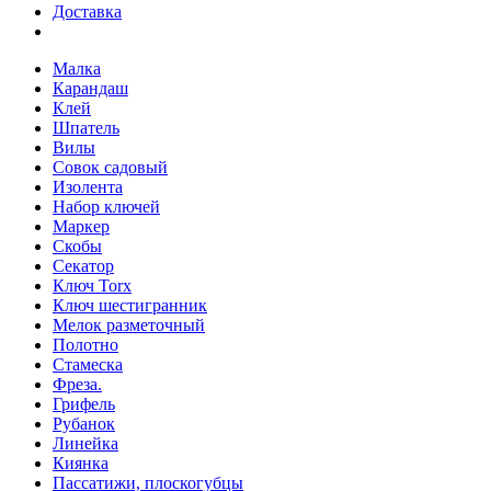
Доставка
Малка
Карандаш
Клей
Шпатель
Вилы
Совок садовый
Изолента
Набор ключей
Маркер
Скобы
Секатор
Ключ Torx
Ключ шестигранник
Мелок разметочный
Полотно
Стамеска
Фреза.
Грифель
Рубанок
Линейка
Киянка
Пассатижи, плоскогубцы