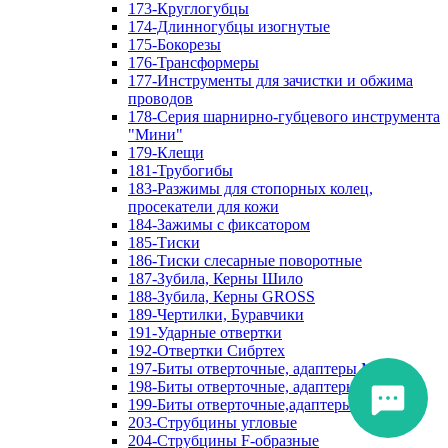
173-Круглогубцы
174-Длинногубцы изогнутые
175-Бокорезы
176-Трансформеры
177-Инструменты для зачистки и обжима
проводов
178-Серия шарнирно-губцевого инструмента
"Мини"
179-Клещи
181-Трубогибы
183-Разжимы для стопорных колец,
просекатели для кожи
184-Зажимы с фиксатором
185-Тиски
186-Тиски слесарные поворотные
187-Зубила, Керны Шило
188-Зубила, Керны GROSS
189-Чертилки, Буравчики
191-Ударные отвертки
192-Отвертки Сибртех
197-Биты отверточные, адаптеры Matrix
198-Биты отверточные, адаптеры Прочие
199-Биты отверточные,адаптеры Сибртех
203-Струбцины угловые
204-Струбцины F-образные