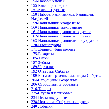
154-Наборы ключей
155-Ключи разводные
157-Ключи трубные
158-Наборы напильников, Рашпилей,
Надфилей
159-Напильники квадратные
160-Напильники трехгранные
161-Напильники, рашпили круглые
162-Напильники, рашпили плоские
163-Напильники, рашпили полукруглые
170-Плоскогубцы
171-Длинногубцы прямые
175-Бокорезы
185-Тиски
187-Зубила
189-Чертилки
192-Отвертки Сибртех
199-Биты отверточные,адаптеры Сибртех
204-Струбцины F-образные
206-Струбцины G-образные
216-Топоры
225-Стусла пластиковые
234-Пилы двуручные
238-Ножовки "Сибртех" по дереву
240-Лобзики