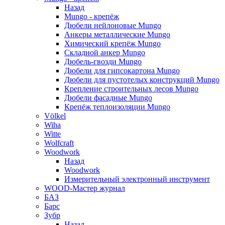
Назад
Mungo - крепёж
Дюбели нейлоновые Mungo
Анкеры металлические Mungo
Химический крепёж Mungo
Складной анкер Mungo
Дюбель-гвозди Mungo
Дюбели для гипсокартона Mungo
Дюбели для пустотелых конструкций Mungo
Крепление строительных лесов Mungo
Дюбели фасадные Mungo
Крепёж теплоизоляции Mungo
Völkel
Wiha
Witte
Wolfcraft
Woodwork
Назад
Woodwork
Измерительный электронный инструмент
WOOD-Мастер журнал
БАЗ
Барс
Зубр
Назад