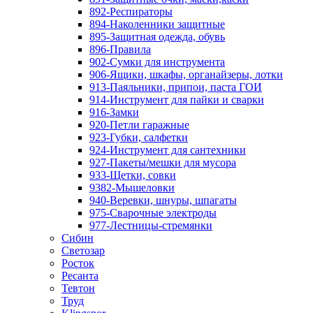
892-Респираторы
894-Наколенники защитные
895-Защитная одежда, обувь
896-Правила
902-Сумки для инструмента
906-Ящики, шкафы, органайзеры, лотки
913-Паяльники, припои, паста ГОИ
914-Инструмент для пайки и сварки
916-Замки
920-Петли гаражные
923-Губки, салфетки
924-Инструмент для сантехники
927-Пакеты/мешки для мусора
933-Щетки, совки
9382-Мышеловки
940-Веревки, шнуры, шпагаты
975-Сварочные электроды
977-Лестницы-стремянки
Сибин
Светозар
Росток
Ресанта
Тевтон
Труд