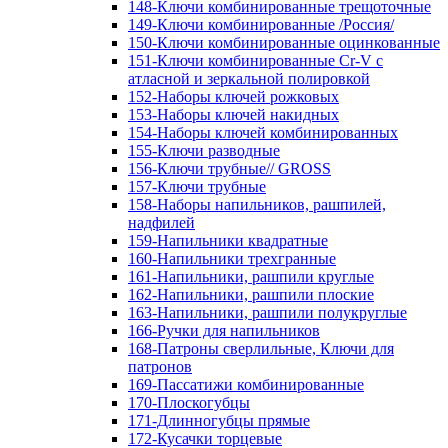
148-Ключи комбинированные трещоточные
149-Ключи комбинированные /Россия/
150-Ключи комбинированные оцинкованные
151-Ключи комбинированные Cr-V с
атласной и зеркальной полировкой
152-Наборы ключей рожковых
153-Наборы ключей накидных
154-Наборы ключей комбинированных
155-Ключи разводные
156-Ключи трубные// GROSS
157-Ключи трубные
158-Наборы напильников, рашпилей,
надфилей
159-Напильники квадратные
160-Напильники трехгранные
161-Напильники, рашпили круглые
162-Напильники, рашпили плоские
163-Напильники, рашпили полукруглые
166-Ручки для напильников
168-Патроны сверлильные, Ключи для
патронов
169-Пассатижи комбинированные
170-Плоскогубцы
171-Длинногубцы прямые
172-Кусачки торцевые