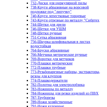
732-Диски для циркулярной пилы
738-Круги абразивные на ворсовой
подложке под "липучку"
740-Круги лепестковые торцевые
743-Круги отрезные по металлу "Сибртех
744-Щетки для дрели
746-Щетки для УШМ
748-Щетки ручные
751-Сетка абразивная
756-Шкурка шлифовальная в листах
водостойкая
764-Бруски абразивные
766-Метчики метрические ручные
769-Воротки для метчиков
770-Плашки метрические
772-Плашки трубные
773-Резьбонарезные наборы, экстракторы,
резцы для клуппов
774-Плашкодержатели
782-Полотна для электролобзика
783-Ножницы по металлу
784-Ножницы для резки изделий из ПВХ
787-Труборезы
789-Ножи хозяйственные
791-Ножи кухонные