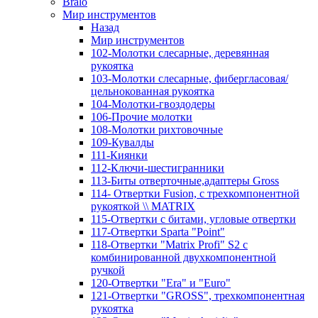
Bralo
Мир инструментов
Назад
Мир инструментов
102-Молотки слесарные, деревянная
рукоятка
103-Молотки слесарные, фибергласовая/
цельнокованная рукоятка
104-Молотки-гвоздодеры
106-Прочие молотки
108-Молотки рихтовочные
109-Кувалды
111-Киянки
112-Ключи-шестигранники
113-Биты отверточные,адаптеры Gross
114- Отвертки Fusion, c трехкомпонентной
рукояткой \\ MATRIX
115-Отвертки с битами, угловые отвертки
117-Отвертки Sparta "Point"
118-Отвертки "Matrix Profi" S2 с
комбинированной двухкомпонентной
ручкой
120-Отвертки "Era" и "Euro"
121-Отвертки "GROSS", трехкомпонентная
рукоятка