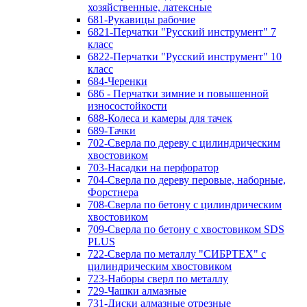
хозяйственные, латексные
681-Рукавицы рабочие
6821-Перчатки "Русский инструмент" 7
класс
6822-Перчатки "Русский инструмент" 10
класс
684-Черенки
686 - Перчатки зимние и повышенной
износостойкости
688-Колеса и камеры для тачек
689-Тачки
702-Сверла по дереву с цилиндрическим
хвостовиком
703-Насадки на перфоратор
704-Сверла по дереву перовые, наборные,
Форстнера
708-Сверла по бетону с цилиндрическим
хвостовиком
709-Сверла по бетону с хвостовиком SDS
PLUS
722-Сверла по металлу "СИБРТЕХ" с
цилиндрическим хвостовиком
723-Наборы сверл по металлу
729-Чашки алмазные
731-Диски алмазные отрезные