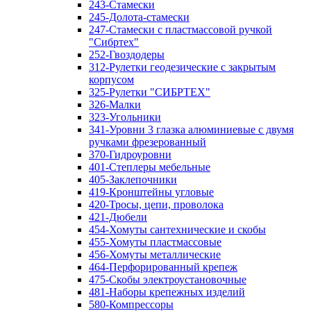
243-Стамески
245-Долота-стамески
247-Стамески с пластмассовой ручкой
"Сибртех"
252-Гвоздодеры
312-Рулетки геодезические с закрытым
корпусом
325-Рулетки "СИБРТЕХ"
326-Малки
323-Угольники
341-Уровни 3 глазка алюминиевые с двумя
ручками фрезерованный
370-Гидроуровни
401-Степлеры мебельные
405-Заклепочники
419-Кронштейны угловые
420-Тросы, цепи, проволока
421-Дюбели
454-Хомуты сантехнические и скобы
455-Хомуты пластмассовые
456-Хомуты металлические
464-Перфорированный крепеж
475-Скобы электроустановочные
481-Наборы крепежных изделий
580-Компрессоры