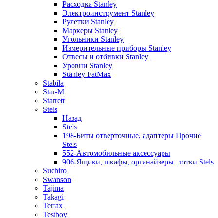
Расходка Stanley
Электроинструмент Stanley
Рулетки Stanley
Маркеры Stanley
Угольники Stanley
Измерительные приборы Stanley
Отвесы и отбивки Stanley
Уровни Stanley
Stanley FatMax
Stabila
Star-M
Starrett
Stels
Назад
Stels
198-Биты отверточные, адаптеры Прочие
Stels
552-Автомобильные аксессуары
906-Ящики, шкафы, органайзеры, лотки Stels
Suehiro
Swanson
Tajima
Takagi
Terrax
Testboy