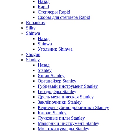
Назад
Rapid
Степлеры Rapid
Скобы для cтеплера Rapid
Rubankov
Silky
Shinwa
Назад
Shinwa
Угольник Shinwa
Shogun
Stanley
Назад
Stanley
Ящик Stanley
Органайзер Stanley
Губцевый инструмент Stanley
Гвоздодёры Stanley
Дрель механическая Stanley
Заклёпочники Stanley
Кернеры зубило добойники Stanley
Ключи Stanley
Лучковые пилы Stanley
Малярный инструмент Stanley
Молотки кувалды Stanley