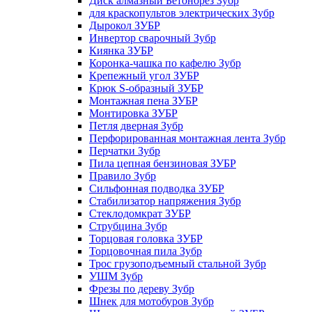
Диск алмазный Бетонорез Зубр
для краскопультов электрических Зубр
Дырокол ЗУБР
Инвертор сварочный Зубр
Киянка ЗУБР
Коронка-чашка по кафелю Зубр
Крепежный угол ЗУБР
Крюк S-образный ЗУБР
Монтажная пена ЗУБР
Монтировка ЗУБР
Петля дверная Зубр
Перфорированная монтажная лента Зубр
Перчатки Зубр
Пила цепная бензиновая ЗУБР
Правило Зубр
Сильфонная подводка ЗУБР
Стабилизатор напряжения Зубр
Стеклодомкрат ЗУБР
Струбцина Зубр
Торцовая головка ЗУБР
Торцовочная пила Зубр
Трос грузоподъемный стальной Зубр
УШМ Зубр
Фрезы по дереву Зубр
Шнек для мотобуров Зубр