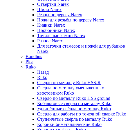
Отвёртки Narex
Шило Narex
Резцы по дереву Narex
Ножи для резьбы по дереву Narex
Киянки Narex
Пробойники Narex
Точильные камни Narex
Разное Narex
Для заточки стамесок и ножей для рубанков
Narex
Bondhus
Pica
Ruko
Назад
Ruko
Сверло по металлу Ruko HSS-R
Сверла по металлу уменьшенным
хвостовиком Ruko
Сверло по металлу Ruko HSS ground
Кобальтовые свёрла по металлу Ruko
Удлинённые свёрла по металлу Ruko
Сверло для работы по точечной сварке Ruko
Ступенчатые свёрла по металлу Ruko
Коронки биметаллические Ruko
Корончатые фрезы Ruko