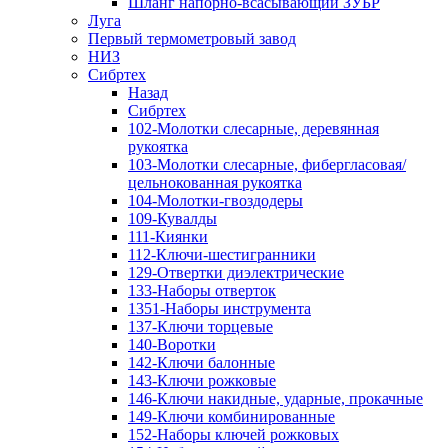
Шланг напорно-всасывающий ЗУБР
Луга
Первый термометровый завод
НИЗ
Сибртех
Назад
Сибртех
102-Молотки слесарные, деревянная
рукоятка
103-Молотки слесарные, фибергласовая/
цельнокованная рукоятка
104-Молотки-гвоздодеры
109-Кувалды
111-Киянки
112-Ключи-шестигранники
129-Отвертки диэлектрические
133-Наборы отверток
1351-Наборы инструмента
137-Ключи торцевые
140-Воротки
142-Ключи балонные
143-Ключи рожковые
146-Ключи накидные, ударные, прокачные
149-Ключи комбинированные
152-Наборы ключей рожковых