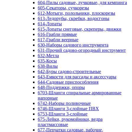
604-Пилы садовые, лучковые, для кемпинга
605-Секаторы, сучкорезы
612-Мотыги, полольники, плоскорезы
613-Ледорубы, скребки, водосгоны
614-Лопаты
615-Лопаты снеговые, скреперы, движки
616-Грабли прямые
617-Грабли веерные
630-Наборы садового инструмента
631-Прочий садово-огородный инструмент
632-Метла
635-Косы
638-Вилы
642-Буры садово-строительные
643-Емкости для рассады и аксессуары
644-Садовые приспособления
648-Поддержки, опоры
6703-Шланги спиральные армированные
напорные
6742-Наборы поливочные
6746-Шланги 3-слойные ПВХ
6753-Шланги 3-слойные
675-Лейки, рукомойники, ведра
пластмассовые
677-Перчатки садовые, рабочие,