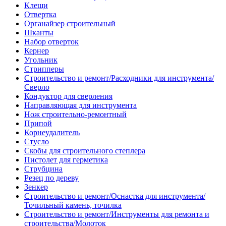
Клещи
Отвертка
Органайзер строительный
Шканты
Набор отверток
Кернер
Угольник
Стрипперы
Строительство и ремонт/Расходники для инструмента/
Сверло
Кондуктор для сверления
Направляющая для инструмента
Нож строительно-ремонтный
Припой
Корнеудалитель
Стусло
Скобы для строительного степлера
Пистолет для герметика
Струбцина
Резец по дереву
Зенкер
Строительство и ремонт/Оснастка для инструмента/
Точильный камень, точилка
Строительство и ремонт/Инструменты для ремонта и
строительства/Молоток