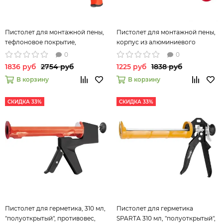
Пистолет для монтажной пены,
Пистолет для монтажной пены,
тефлоновое покрытие,
корпус из алюминиевого
двухкомпонентная ручка Matrix
сплава Matrix 88681
0
0
88669
1836 руб
2754 руб
1225 руб
1838 руб
В корзину
В корзину
СКИДКА 33%
СКИДКА 33%
Пистолет для герметика, 310 мл,
Пистолет для герметика
"полуоткрытый", противовес,
SPARTA 310 мл, "полуоткрытый",