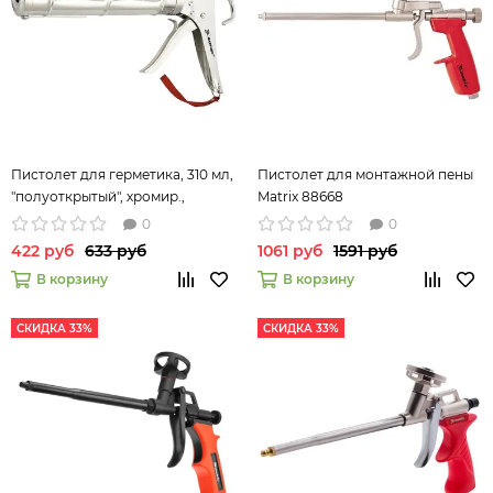
Пистолет для герметика, 310 мл,
Пистолет для монтажной пены
"полуоткрытый", хромир.,
Matrix 88668
зубчатый шток 7 мм Matrix
0
0
88640
422 руб
633 руб
1061 руб
1591 руб
В корзину
В корзину
СКИДКА 33%
СКИДКА 33%