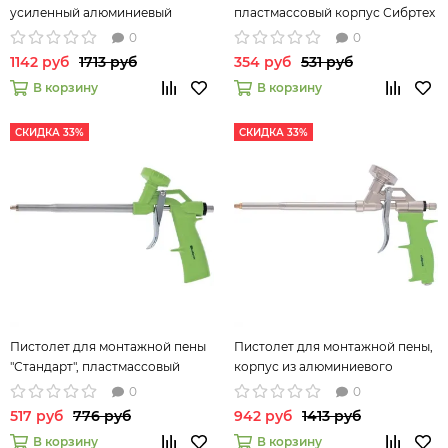
усиленный алюминиевый
пластмассовый корпус Сибртех
корпус Сибртех 88671
88672
0
0
1142 руб
1713 руб
354 руб
531 руб
В корзину
В корзину
СКИДКА 33%
СКИДКА 33%
Пистолет для монтажной пены
Пистолет для монтажной пены,
"Стандарт", пластмассовый
корпус из алюминиевого
корпус Сибртех 88676
сплава Сибртех 88677
0
0
517 руб
776 руб
942 руб
1413 руб
В корзину
В корзину