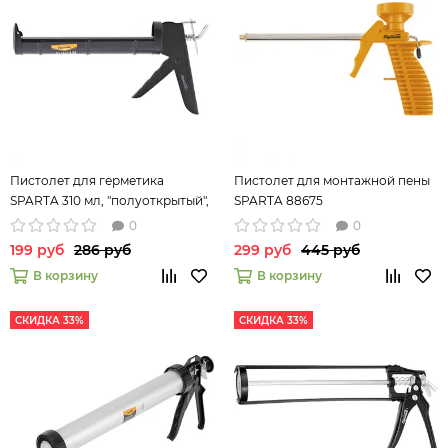
Пистолет для герметика
Пистолет для монтажной пены
SPARTA 310 мл, "полуоткрытый",
SPARTA 88675
круглый шток 7 мм, утолщенные
0
0
стенки 886365
199 руб
286 руб
299 руб
445 руб
В корзину
В корзину
СКИДКА 33%
СКИДКА 33%