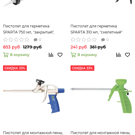
Пистолет для герметика
Пистолет для герметика
SPARTA 750 мл, "закрытый",
SPARTA 310 мл, "скелетный"
алюминиевый корпус, круглый
усиленный с фиксатором,6-
0
0
шток 7 мм 886485
гранный шток 7 мм 886125
853 руб
1279 руб
241 руб
361 руб
В корзину
В корзину
СКИДКА 33%
СКИДКА 33%
Пистолет для монтажной пены,
Пистолет для монтажной пены,