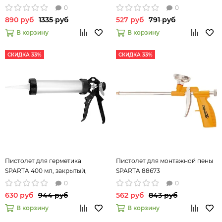
круглый шток 8 мм Matrix 88666
круглый шток 8 мм, Heavy Duty
0
0
886325
890 руб
1335 руб
527 руб
791 руб
В корзину
В корзину
СКИДКА 33%
СКИДКА 33%
Пистолет для герметика
Пистолет для монтажной пены
SPARTA 400 мл, закрытый,
SPARTA 88673
алюминиевый корпус, круглый
0
0
шток 6 мм 886475
630 руб
944 руб
562 руб
843 руб
В корзину
В корзину