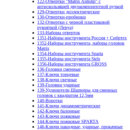
122-Отвертки "Matrix Antislip" с
антискользящей двухкомпонентной ручкой
129-Отвертки диэлектрические
130-Отвертки-пробники
132-Отвертки с черной пластиковой
рукояткой (Леруа)
133-Наборы отверток
1351-Наборы инструмента Россия + Сибртех
1352-Наборы инструмента, наборы головок
Matrix
1354-Наборы инструмента Sparta
1355-Наборы инструмента Stels
1356-Наборы инструмента GROSS
136-Головки сменные
137-Ключи торцевые
138-Ключи свечные
139-Головки ударные
139-Удлинители,Шарниры для сменных
головок с квадратом 12,5мм
140-Воротки
141-Ключи динамометрические
142-Ключи балонные
143-Ключи рожковые
144-Ключи рожковые SPARTA
146-Ключи накидные, ударные, прокачные