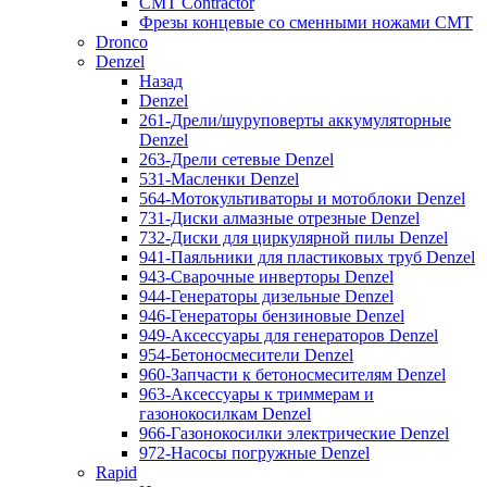
CMT Contractor
Фрезы концевые со сменными ножами CMT
Dronco
Denzel
Назад
Denzel
261-Дрели/шуруповерты аккумуляторные
Denzel
263-Дрели сетевые Denzel
531-Масленки Denzel
564-Мотокультиваторы и мотоблоки Denzel
731-Диски алмазные отрезные Denzel
732-Диски для циркулярной пилы Denzel
941-Паяльники для пластиковых труб Denzel
943-Сварочные инверторы Denzel
944-Генераторы дизельные Denzel
946-Генераторы бензиновые Denzel
949-Аксессуары для генераторов Denzel
954-Бетоносмесители Denzel
960-Запчасти к бетоносмесителям Denzel
963-Аксессуары к триммерам и
газонокосилкам Denzel
966-Газонокосилки электрические Denzel
972-Насосы погружные Denzel
Rapid