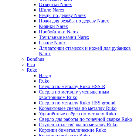
Отвёртки Narex
Шило Narex
Резцы по дереву Narex
Ножи для резьбы по дереву Narex
Киянки Narex
Пробойники Narex
Точильные камни Narex
Разное Narex
Для заточки стамесок и ножей для рубанков
Narex
Bondhus
Pica
Ruko
Назад
Ruko
Сверло по металлу Ruko HSS-R
Сверла по металлу уменьшенным
хвостовиком Ruko
Сверло по металлу Ruko HSS ground
Кобальтовые свёрла по металлу Ruko
Удлинённые свёрла по металлу Ruko
Сверло для работы по точечной сварке Ruko
Ступенчатые свёрла по металлу Ruko
Коронки биметаллические Ruko
Корончатые фрезы Ruko