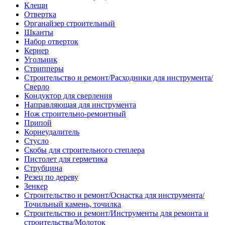
Клещи
Отвертка
Органайзер строительный
Шканты
Набор отверток
Кернер
Угольник
Стрипперы
Строительство и ремонт/Расходники для инструмента/
Сверло
Кондуктор для сверления
Направляющая для инструмента
Нож строительно-ремонтный
Припой
Корнеудалитель
Стусло
Скобы для строительного степлера
Пистолет для герметика
Струбцина
Резец по дереву
Зенкер
Строительство и ремонт/Оснастка для инструмента/
Точильный камень, точилка
Строительство и ремонт/Инструменты для ремонта и
строительства/Молоток