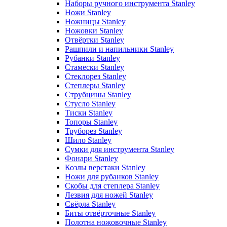
Наборы ручного инструмента Stanley
Ножи Stanley
Ножницы Stanley
Ножовки Stanley
Отвёртки Stanley
Рашпили и напильники Stanley
Рубанки Stanley
Стамески Stanley
Стеклорез Stanley
Степлеры Stanley
Струбцины Stanley
Стусло Stanley
Тиски Stanley
Топоры Stanley
Труборез Stanley
Шило Stanley
Сумки для инструмента Stanley
Фонари Stanley
Козлы верстаки Stanley
Ножи для рубанков Stanley
Скобы для степлера Stanley
Лезвия для ножей Stanley
Свёрла Stanley
Биты отвёрточные Stanley
Полотна ножовочные Stanley