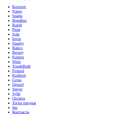
Каталог
Narex
Sparta
Bondhus
Rapid
Pinie
Sola
Irwin
Stanley
Bahco
Bessey
Knipex
Wera
ToughBuilt
Festool
Kraftool
Gross
Denzel
Stayer
Зубр
Оплата
Хиты продаж
faq
Контакты