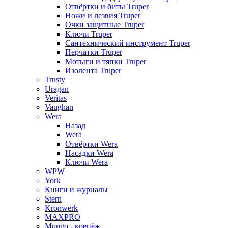
Отвёртки и биты Truper
Ножи и лезвия Truper
Очки защитные Truper
Ключи Truper
Сантехнический инструмент Truper
Перчатки Truper
Мотыги и тяпки Truper
Изолента Truper
Trusty
Uragan
Veritas
Vaughan
Wera
Назад
Wera
Отвёртки Wera
Насадки Wera
Ключи Wera
WPW
York
Книги и журналы
Stern
Kronwerk
MAXPRO
Mungo - крепёж