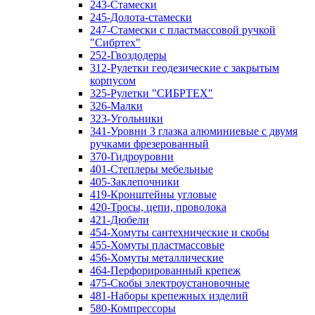
243-Стамески
245-Долота-стамески
247-Стамески с пластмассовой ручкой
"Сибртех"
252-Гвоздодеры
312-Рулетки геодезические с закрытым
корпусом
325-Рулетки "СИБРТЕХ"
326-Малки
323-Угольники
341-Уровни 3 глазка алюминиевые с двумя
ручками фрезерованный
370-Гидроуровни
401-Степлеры мебельные
405-Заклепочники
419-Кронштейны угловые
420-Тросы, цепи, проволока
421-Дюбели
454-Хомуты сантехнические и скобы
455-Хомуты пластмассовые
456-Хомуты металлические
464-Перфорированный крепеж
475-Скобы электроустановочные
481-Наборы крепежных изделий
580-Компрессоры