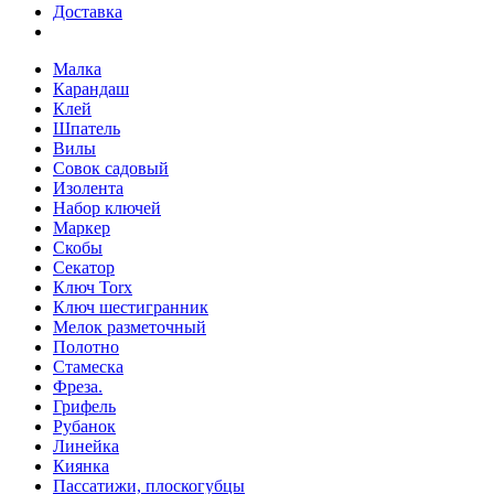
Доставка
Малка
Карандаш
Клей
Шпатель
Вилы
Совок садовый
Изолента
Набор ключей
Маркер
Скобы
Секатор
Ключ Torx
Ключ шестигранник
Мелок разметочный
Полотно
Стамеска
Фреза.
Грифель
Рубанок
Линейка
Киянка
Пассатижи, плоскогубцы