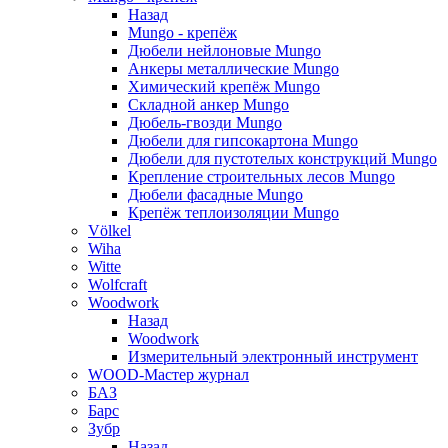
Назад
Mungo - крепёж
Дюбели нейлоновые Mungo
Анкеры металлические Mungo
Химический крепёж Mungo
Складной анкер Mungo
Дюбель-гвозди Mungo
Дюбели для гипсокартона Mungo
Дюбели для пустотелых конструкций Mungo
Крепление строительных лесов Mungo
Дюбели фасадные Mungo
Крепёж теплоизоляции Mungo
Völkel
Wiha
Witte
Wolfcraft
Woodwork
Назад
Woodwork
Измерительный электронный инструмент
WOOD-Мастер журнал
БАЗ
Барс
Зубр
Назад