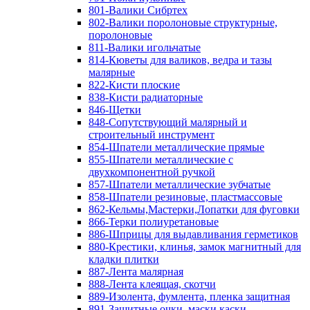
801-Валики Сибртех
802-Валики поролоновые структурные,
поролоновые
811-Валики игольчатые
814-Кюветы для валиков, ведра и тазы
малярные
822-Кисти плоские
838-Кисти радиаторные
846-Щетки
848-Сопутствующий малярный и
строительный инструмент
854-Шпатели металлические прямые
855-Шпатели металлические с
двухкомпонентной ручкой
857-Шпатели металлические зубчатые
858-Шпатели резиновые, пластмассовые
862-Кельмы,Мастерки,Лопатки для фуговки
866-Терки полиуретановые
886-Шприцы для выдавливания герметиков
880-Крестики, клинья, замок магнитный для
кладки плитки
887-Лента малярная
888-Лента клеящая, скотчи
889-Изолента, фумлента, пленка защитная
891-Защитные очки, маски,каски