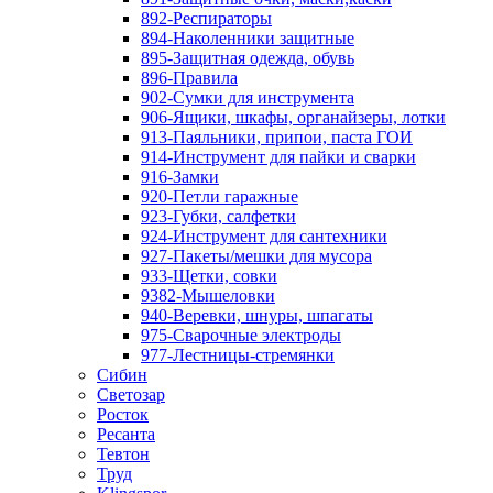
892-Респираторы
894-Наколенники защитные
895-Защитная одежда, обувь
896-Правила
902-Сумки для инструмента
906-Ящики, шкафы, органайзеры, лотки
913-Паяльники, припои, паста ГОИ
914-Инструмент для пайки и сварки
916-Замки
920-Петли гаражные
923-Губки, салфетки
924-Инструмент для сантехники
927-Пакеты/мешки для мусора
933-Щетки, совки
9382-Мышеловки
940-Веревки, шнуры, шпагаты
975-Сварочные электроды
977-Лестницы-стремянки
Сибин
Светозар
Росток
Ресанта
Тевтон
Труд