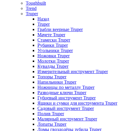
Toughbuilt
Trend
Truper
Назад
Truper
Грабли веерные Truper
Мачете Truper
Стамески Truper
Рубанки Truper
Угольники Truper
Ножовки Truper
Молотки Truper
Кувалды Truper
Измерительный инструмент Truper
Топоры Truper
Напильники Truper
Ножницы по металлу Truper
Разводные ключи Truper
Губцевый инструмент Truper
Ящики и сумки для инструмента Truper
Садовый инструмент Truper
Полив Truper
Малярный инструмент Truper
Лопаты Truper
Ломы гвоздодёры зубила Truper