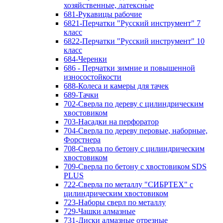
хозяйственные, латексные
681-Рукавицы рабочие
6821-Перчатки "Русский инструмент" 7
класс
6822-Перчатки "Русский инструмент" 10
класс
684-Черенки
686 - Перчатки зимние и повышенной
износостойкости
688-Колеса и камеры для тачек
689-Тачки
702-Сверла по дереву с цилиндрическим
хвостовиком
703-Насадки на перфоратор
704-Сверла по дереву перовые, наборные,
Форстнера
708-Сверла по бетону с цилиндрическим
хвостовиком
709-Сверла по бетону с хвостовиком SDS
PLUS
722-Сверла по металлу "СИБРТЕХ" с
цилиндрическим хвостовиком
723-Наборы сверл по металлу
729-Чашки алмазные
731-Диски алмазные отрезные