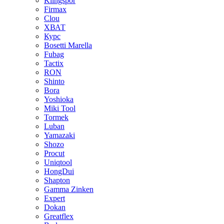
Klingspor
Firmax
Clou
XВАТ
Курс
Bosetti Marella
Fubag
Tactix
RON
Shinto
Bora
Yoshioka
Miki Tool
Tormek
Luban
Yamazaki
Shozo
Procut
Uniqtool
HongDui
Shapton
Gamma Zinken
Expert
Dokan
Greatflex