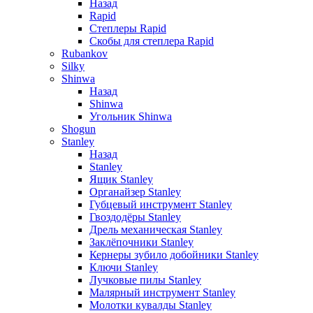
Назад
Rapid
Степлеры Rapid
Скобы для cтеплера Rapid
Rubankov
Silky
Shinwa
Назад
Shinwa
Угольник Shinwa
Shogun
Stanley
Назад
Stanley
Ящик Stanley
Органайзер Stanley
Губцевый инструмент Stanley
Гвоздодёры Stanley
Дрель механическая Stanley
Заклёпочники Stanley
Кернеры зубило добойники Stanley
Ключи Stanley
Лучковые пилы Stanley
Малярный инструмент Stanley
Молотки кувалды Stanley