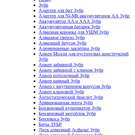
Зубр
Адаптер для бит Зубр
Адаптер для Ni-Mh аккумуляторов АА Зубр
Аккумулятор AA и ААА Зубр
Аккумуляторная батарея Зубр
Алмазная коронка для УШМ Зубр
Алмазное сверло Зубр
Алмазный брусок Зубр
Алюминиевые заклёпки Зубр
Анкер Молли для пустотелых конструкций
Зубр
Анкер забивной Зубр
Анкер забивной с клином Зубр
Анкер потолочный Зубр
Анкер рамный Зубр
Анкер с внутренним конусом Зубр
Анкер клиновой Зубр
Антистатический браслет Зубр
Армированная лента Зубр
Бензиновый культиватор Зубр
Бензиновый мотоблок Зубр
Бензокоса Зубр
Биты ЗУБР
Диск алмазный Асфальт Зубр