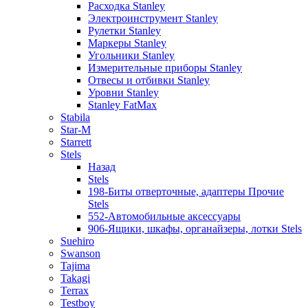
Расходка Stanley
Электроинструмент Stanley
Рулетки Stanley
Маркеры Stanley
Угольники Stanley
Измерительные приборы Stanley
Отвесы и отбивки Stanley
Уровни Stanley
Stanley FatMax
Stabila
Star-M
Starrett
Stels
Назад
Stels
198-Биты отверточные, адаптеры Прочие
Stels
552-Автомобильные аксессуары
906-Ящики, шкафы, органайзеры, лотки Stels
Suehiro
Swanson
Tajima
Takagi
Terrax
Testboy