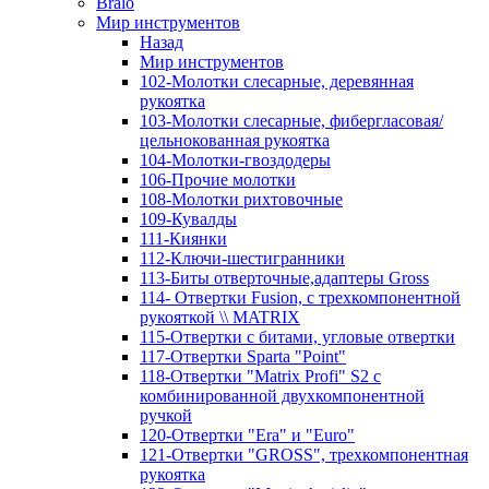
Bralo
Мир инструментов
Назад
Мир инструментов
102-Молотки слесарные, деревянная
рукоятка
103-Молотки слесарные, фибергласовая/
цельнокованная рукоятка
104-Молотки-гвоздодеры
106-Прочие молотки
108-Молотки рихтовочные
109-Кувалды
111-Киянки
112-Ключи-шестигранники
113-Биты отверточные,адаптеры Gross
114- Отвертки Fusion, c трехкомпонентной
рукояткой \\ MATRIX
115-Отвертки с битами, угловые отвертки
117-Отвертки Sparta "Point"
118-Отвертки "Matrix Profi" S2 с
комбинированной двухкомпонентной
ручкой
120-Отвертки "Era" и "Euro"
121-Отвертки "GROSS", трехкомпонентная
рукоятка