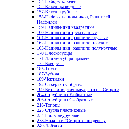
154-Наборы ключей
155-Ключи разводные
157-Ключи трубные
158-Наборы напильников, Рашпилей,
Надфилей
159-Напильники квадратные
160-Напильники трехгранные
161-Напильники, рашпили круглые
162-Напильники, рашпили плоские
163-Напильники, рашпили полукруглые
170-Плоскогубцы
171-Длинногубцы прямые
175-Бокорезы
185-Тиски
187-Зубила
189-Чертилки
192-Отвертки Сибртех
199-Биты отверточные,адаптеры Сибртех
204-Струбцины F-образные
206-Струбцины G-образные
216-Топоры
225-Стусла пластиковые
234-Пилы двуручные
238-Ножовки "Сибртех" по дереву
240-Лобзики