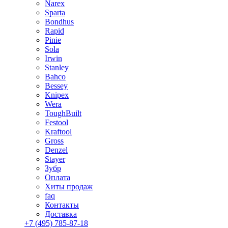
Narex
Sparta
Bondhus
Rapid
Pinie
Sola
Irwin
Stanley
Bahco
Bessey
Knipex
Wera
ToughBuilt
Festool
Kraftool
Gross
Denzel
Stayer
Зубр
Оплата
Хиты продаж
faq
Контакты
Доставка
+7 (495) 785-87-18