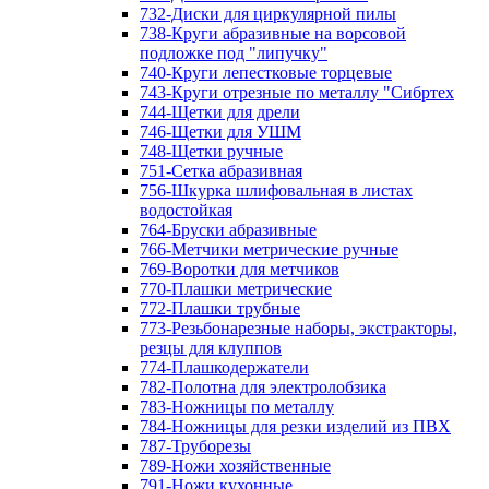
732-Диски для циркулярной пилы
738-Круги абразивные на ворсовой
подложке под "липучку"
740-Круги лепестковые торцевые
743-Круги отрезные по металлу "Сибртех
744-Щетки для дрели
746-Щетки для УШМ
748-Щетки ручные
751-Сетка абразивная
756-Шкурка шлифовальная в листах
водостойкая
764-Бруски абразивные
766-Метчики метрические ручные
769-Воротки для метчиков
770-Плашки метрические
772-Плашки трубные
773-Резьбонарезные наборы, экстракторы,
резцы для клуппов
774-Плашкодержатели
782-Полотна для электролобзика
783-Ножницы по металлу
784-Ножницы для резки изделий из ПВХ
787-Труборезы
789-Ножи хозяйственные
791-Ножи кухонные