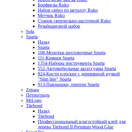
Борфрезы Ruko
Набор свёрл по металлу Ruko
Метчик Ruko
Станок сверлильно-расточной Ruko
Резьбнарезной набор
Sola
Sparta
Назад
Sparta
108-Молотки рихтовочные Sparta
111-Киянки Sparta
1354-Наборы инструмента Sparta
552-Автомобильные аксессуары Sparta
824-Кисти плоские с деревянной ручкой
"Slim line" Sparta
913-Паяльники, припои Sparta
Zetsaw
Петроградъ
MrLogo
Titebond
Назад
Titebond
Профессиональный влагостойкий клей для
дерева Titebond II Premium Wood Glue