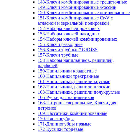
148-Ключи комбинированные трещоточные
149-Ключи комбинированные /Россия/
150-Ключи комбинированные оцинкованные
151-Ключи комбинированные Cr-V с
атласной и зеркальной полировкой
152-Наборы ключей рожковых
153-Наборы ключей накидных
154-Наборы ключей комбинированных
155-Ключи разводные
156-Ключи трубные// GROSS
157-Ключи трубные
158-Наборы напильников, рашпилей,
надфилей
159-Напильники квадратные
160-Напильники трехгранные
161-Напильники, рашпили круглые
162-Напильники, рашпили плоские
163-Напильники, рашпили полукруглые
166-Ручки для напильников
168-Патроны сверлильные, Ключи для
патронов
169-Пассатижи комбинированные
170-Плоскогубцы
171-Длинногубцы прямые
172-Кусачки торцевые