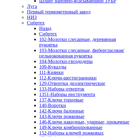
Шланг напорно-всасывающий ЗУБР
Луга
Первый термометровый завод
НИЗ
Сибртех
Назад
Сибртех
102-Молотки слесарные, деревянная
рукоятка
103-Молотки слесарные, фибергласовая/
цельнокованная рукоятка
104-Молотки-гвоздодеры
109-Кувалды
111-Киянки
112-Ключи-шестигранники
129-Отвертки диэлектрические
133-Наборы отверток
1351-Наборы инструмента
137-Ключи торцевые
140-Воротки
142-Ключи балонные
143-Ключи рожковые
146-Ключи накидные, ударные, прокачные
149-Ключи комбинированные
152-Наборы ключей рожковых