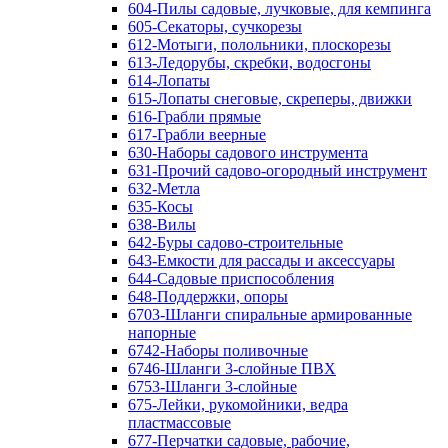
604-Пилы садовые, лучковые, для кемпинга
605-Секаторы, сучкорезы
612-Мотыги, полольники, плоскорезы
613-Ледорубы, скребки, водосгоны
614-Лопаты
615-Лопаты снеговые, скреперы, движки
616-Грабли прямые
617-Грабли веерные
630-Наборы садового инструмента
631-Прочий садово-огородный инструмент
632-Метла
635-Косы
638-Вилы
642-Буры садово-строительные
643-Емкости для рассады и аксессуары
644-Садовые приспособления
648-Поддержки, опоры
6703-Шланги спиральные армированные
напорные
6742-Наборы поливочные
6746-Шланги 3-слойные ПВХ
6753-Шланги 3-слойные
675-Лейки, рукомойники, ведра
пластмассовые
677-Перчатки садовые, рабочие,