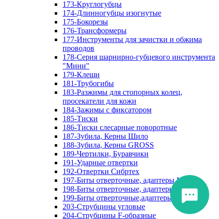
173-Круглогубцы
174-Длинногубцы изогнутые
175-Бокорезы
176-Трансформеры
177-Инструменты для зачистки и обжима
проводов
178-Серия шарнирно-губцевого инструмента
"Мини"
179-Клещи
181-Трубогибы
183-Разжимы для стопорных колец,
просекатели для кожи
184-Зажимы с фиксатором
185-Тиски
186-Тиски слесарные поворотные
187-Зубила, Керны Шило
188-Зубила, Керны GROSS
189-Чертилки, Буравчики
191-Ударные отвертки
192-Отвертки Сибртех
197-Биты отверточные, адаптеры Matrix
198-Биты отверточные, адаптеры Прочие
199-Биты отверточные,адаптеры Сибртех
203-Струбцины угловые
204-Струбцины F-образные