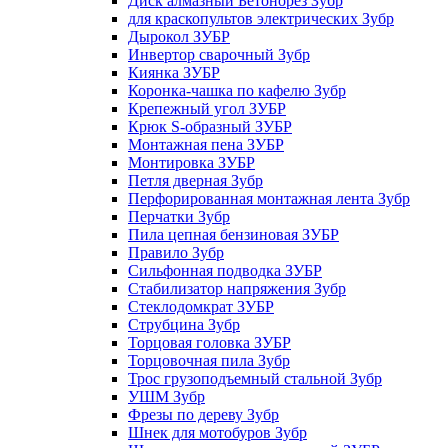
Диск алмазный Бетонорез Зубр
для краскопультов электрических Зубр
Дырокол ЗУБР
Инвертор сварочный Зубр
Киянка ЗУБР
Коронка-чашка по кафелю Зубр
Крепежный угол ЗУБР
Крюк S-образный ЗУБР
Монтажная пена ЗУБР
Монтировка ЗУБР
Петля дверная Зубр
Перфорированная монтажная лента Зубр
Перчатки Зубр
Пила цепная бензиновая ЗУБР
Правило Зубр
Сильфонная подводка ЗУБР
Стабилизатор напряжения Зубр
Стеклодомкрат ЗУБР
Струбцина Зубр
Торцовая головка ЗУБР
Торцовочная пила Зубр
Трос грузоподъемный стальной Зубр
УШМ Зубр
Фрезы по дереву Зубр
Шнек для мотобуров Зубр