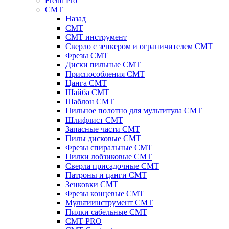
Freud Pro
CMT
Назад
CMT
CMT инструмент
Сверло с зенкером и ограничителем CMT
Фрезы CMT
Диски пильные CMT
Приспособления СМТ
Цанга CMT
Шайба CMT
Шаблон CMT
Пильное полотно для мультитула CMT
Шлифлист CMT
Запасные части CMT
Пилы дисковые CMT
Фрезы спиральные CMT
Пилки лобзиковые СМТ
Сверла присадочные СМТ
Патроны и цанги CMT
Зенковки СМТ
Фрезы концевые CMT
Мультиинструмент СМТ
Пилки сабельные СМТ
CMT PRO