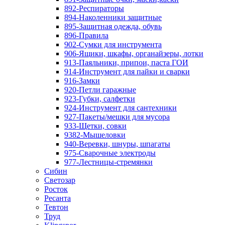
892-Респираторы
894-Наколенники защитные
895-Защитная одежда, обувь
896-Правила
902-Сумки для инструмента
906-Ящики, шкафы, органайзеры, лотки
913-Паяльники, припои, паста ГОИ
914-Инструмент для пайки и сварки
916-Замки
920-Петли гаражные
923-Губки, салфетки
924-Инструмент для сантехники
927-Пакеты/мешки для мусора
933-Щетки, совки
9382-Мышеловки
940-Веревки, шнуры, шпагаты
975-Сварочные электроды
977-Лестницы-стремянки
Сибин
Светозар
Росток
Ресанта
Тевтон
Труд