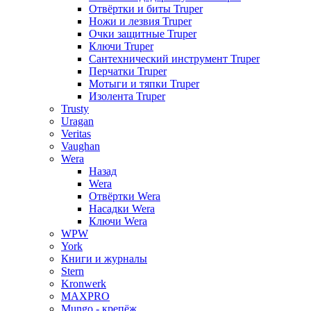
Отвёртки и биты Truper
Ножи и лезвия Truper
Очки защитные Truper
Ключи Truper
Сантехнический инструмент Truper
Перчатки Truper
Мотыги и тяпки Truper
Изолента Truper
Trusty
Uragan
Veritas
Vaughan
Wera
Назад
Wera
Отвёртки Wera
Насадки Wera
Ключи Wera
WPW
York
Книги и журналы
Stern
Kronwerk
MAXPRO
Mungo - крепёж