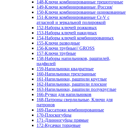
148-Ключи комбинированные трещоточные
149-Ключи комбинированные /Россия/
150-Ключи комбинированные оцинкованные
151-Ключи комбинированные Cr-V с
атласной и зеркальной полировкой
152-Наборы ключей рожковых
153-Наборы ключей накидных
154-Наборы ключей комбинированных
155-Ключи разводные
156-Ключи трубные// GROSS
157-Ключи трубные
158-Наборы напильников, рашпилей,
надфилей
159-Напильники квадратные
160-Напильники трехгранные
161-Напильники, рашпили круглые
162-Напильники, рашпили плоские
163-Напильники, рашпили полукруглые
166-Ручки для напильников
168-Патроны сверлильные, Ключи для
патронов
169-Пассатижи комбинированные
170-Плоскогубцы
171-Длинногубцы прямые
172-Кусачки торцевые