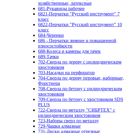
хозяйственные, латексные
681-Рукавицы рабочие
6821-Перчатки "Русский инструмент" 7
класс
6822-Перчатки "Русский инструмент" 10
класс
684-Черенки
686 - Перчатки зимние и повышенной
износостойкости
688-Колеса и камеры для тачек
689-Тачки
702-Сверла по дереву с цилиндрическим
хвостовиком
703-Насадки на перфоратор
704-Сверла по дереву перовые, наборные,
Форстнера
708-Сверла по бетону с цилиндрическим
хвостовиком
709-Сверла по бетону с хвостовиком SDS
PLUS
722-Сверла по металлу "СИБРТЕХ" с
цилиндрическим хвостовиком
723-Наборы сверл по металлу
729-Чашки алмазные
731-Диски алмазные отрезные