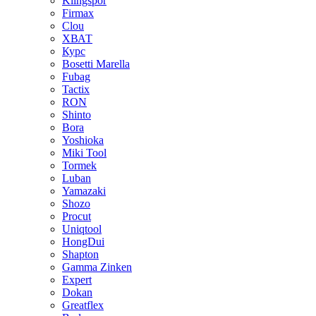
Klingspor
Firmax
Clou
XВАТ
Курс
Bosetti Marella
Fubag
Tactix
RON
Shinto
Bora
Yoshioka
Miki Tool
Tormek
Luban
Yamazaki
Shozo
Procut
Uniqtool
HongDui
Shapton
Gamma Zinken
Expert
Dokan
Greatflex