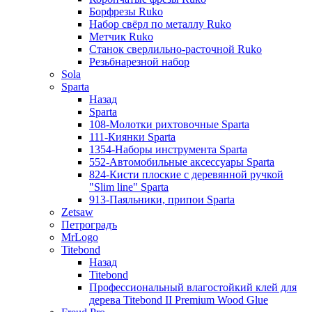
Борфрезы Ruko
Набор свёрл по металлу Ruko
Метчик Ruko
Станок сверлильно-расточной Ruko
Резьбнарезной набор
Sola
Sparta
Назад
Sparta
108-Молотки рихтовочные Sparta
111-Киянки Sparta
1354-Наборы инструмента Sparta
552-Автомобильные аксессуары Sparta
824-Кисти плоские с деревянной ручкой
"Slim line" Sparta
913-Паяльники, припои Sparta
Zetsaw
Петроградъ
MrLogo
Titebond
Назад
Titebond
Профессиональный влагостойкий клей для
дерева Titebond II Premium Wood Glue