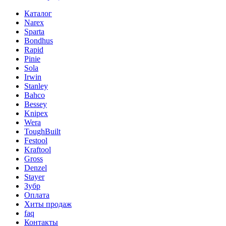
Каталог
Narex
Sparta
Bondhus
Rapid
Pinie
Sola
Irwin
Stanley
Bahco
Bessey
Knipex
Wera
ToughBuilt
Festool
Kraftool
Gross
Denzel
Stayer
Зубр
Оплата
Хиты продаж
faq
Контакты