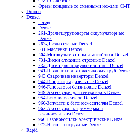
CMT Contractor
Фрезы концевые со сменными ножами CMT
Dronco
Denzel
Назад
Denzel
261-Дрели/шуруповерты аккумуляторные
Denzel
263-Дрели сетевые Denzel
531-Масленки Denzel
564-Мотокультиваторы и мотоблоки Denzel
731-Диски алмазные отрезные Denzel
732-Диски для циркулярной пилы Denzel
941-Паяльники для пластиковых труб Denzel
943-Сварочные инверторы Denzel
944-Генераторы дизельные Denzel
946-Генераторы бензиновые Denzel
949-Аксессуары для генераторов Denzel
954-Бетоносмесители Denzel
960-Запчасти к бетоносмесителям Denzel
963-Аксессуары к триммерам и
газонокосилкам Denzel
966-Газонокосилки электрические Denzel
972-Насосы погружные Denzel
Rapid