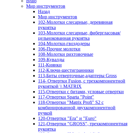
Bralo
Мир инструментов
Назад
Мир инструментов
102-Молотки слесарные, деревянная
рукоятка
103-Молотки слесарные, фибергласовая/
цельнокованная рукоятка
104-Молотки-гвоздодеры
106-Прочие молотки
108-Молотки рихтовочные
109-Кувалды
111-Киянки
112-Ключи-шестигранники
113-Биты отверточные,адаптеры Gross
114- Отвертки Fusion, c трехкомпонентной
рукояткой \\ MATRIX
115-Отвертки с битами, угловые отвертки
117-Отвертки Sparta "Point"
118-Отвертки "Matrix Profi" S2 с
комбинированной двухкомпонентной
ручкой
120-Отвертки "Era" и "Euro"
121-Отвертки "GROSS", трехкомпонентная
рукоятка