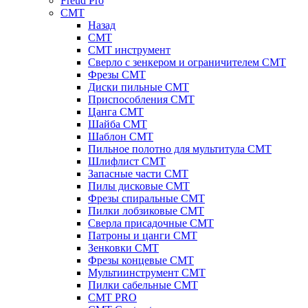
Freud Pro
CMT
Назад
CMT
CMT инструмент
Сверло с зенкером и ограничителем CMT
Фрезы CMT
Диски пильные CMT
Приспособления СМТ
Цанга CMT
Шайба CMT
Шаблон CMT
Пильное полотно для мультитула CMT
Шлифлист CMT
Запасные части CMT
Пилы дисковые CMT
Фрезы спиральные CMT
Пилки лобзиковые СМТ
Сверла присадочные СМТ
Патроны и цанги CMT
Зенковки СМТ
Фрезы концевые CMT
Мультиинструмент СМТ
Пилки сабельные СМТ
CMT PRO