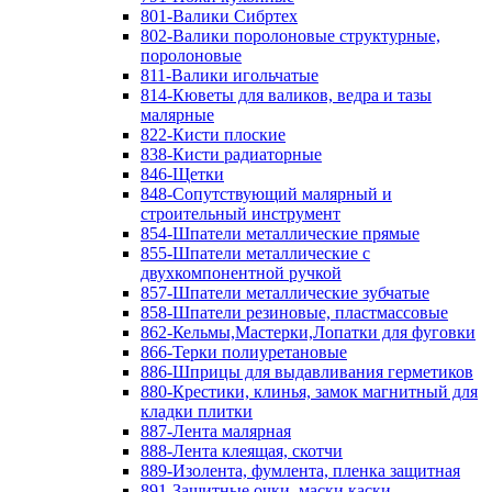
801-Валики Сибртех
802-Валики поролоновые структурные,
поролоновые
811-Валики игольчатые
814-Кюветы для валиков, ведра и тазы
малярные
822-Кисти плоские
838-Кисти радиаторные
846-Щетки
848-Сопутствующий малярный и
строительный инструмент
854-Шпатели металлические прямые
855-Шпатели металлические с
двухкомпонентной ручкой
857-Шпатели металлические зубчатые
858-Шпатели резиновые, пластмассовые
862-Кельмы,Мастерки,Лопатки для фуговки
866-Терки полиуретановые
886-Шприцы для выдавливания герметиков
880-Крестики, клинья, замок магнитный для
кладки плитки
887-Лента малярная
888-Лента клеящая, скотчи
889-Изолента, фумлента, пленка защитная
891-Защитные очки, маски,каски