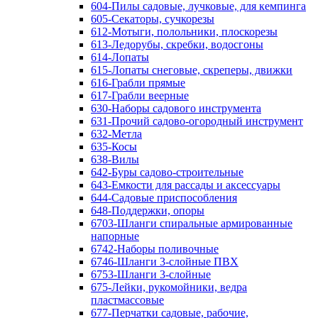
604-Пилы садовые, лучковые, для кемпинга
605-Секаторы, сучкорезы
612-Мотыги, полольники, плоскорезы
613-Ледорубы, скребки, водосгоны
614-Лопаты
615-Лопаты снеговые, скреперы, движки
616-Грабли прямые
617-Грабли веерные
630-Наборы садового инструмента
631-Прочий садово-огородный инструмент
632-Метла
635-Косы
638-Вилы
642-Буры садово-строительные
643-Емкости для рассады и аксессуары
644-Садовые приспособления
648-Поддержки, опоры
6703-Шланги спиральные армированные
напорные
6742-Наборы поливочные
6746-Шланги 3-слойные ПВХ
6753-Шланги 3-слойные
675-Лейки, рукомойники, ведра
пластмассовые
677-Перчатки садовые, рабочие,