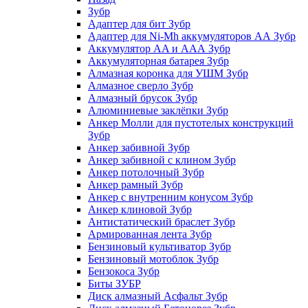
Зубр
Адаптер для бит Зубр
Адаптер для Ni-Mh аккумуляторов АА Зубр
Аккумулятор AA и ААА Зубр
Аккумуляторная батарея Зубр
Алмазная коронка для УШМ Зубр
Алмазное сверло Зубр
Алмазный брусок Зубр
Алюминиевые заклёпки Зубр
Анкер Молли для пустотелых конструкций
Зубр
Анкер забивной Зубр
Анкер забивной с клином Зубр
Анкер потолочный Зубр
Анкер рамный Зубр
Анкер с внутренним конусом Зубр
Анкер клиновой Зубр
Антистатический браслет Зубр
Армированная лента Зубр
Бензиновый культиватор Зубр
Бензиновый мотоблок Зубр
Бензокоса Зубр
Биты ЗУБР
Диск алмазный Асфальт Зубр