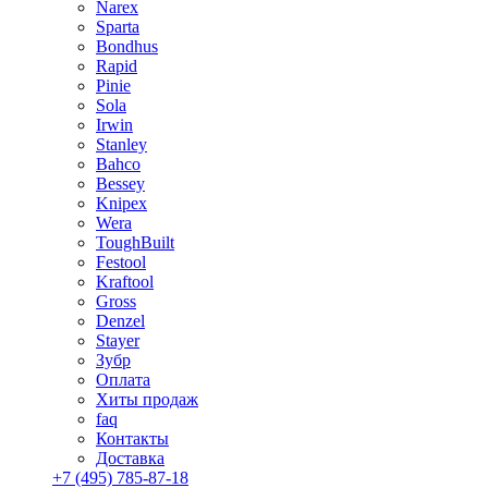
Narex
Sparta
Bondhus
Rapid
Pinie
Sola
Irwin
Stanley
Bahco
Bessey
Knipex
Wera
ToughBuilt
Festool
Kraftool
Gross
Denzel
Stayer
Зубр
Оплата
Хиты продаж
faq
Контакты
Доставка
+7 (495) 785-87-18