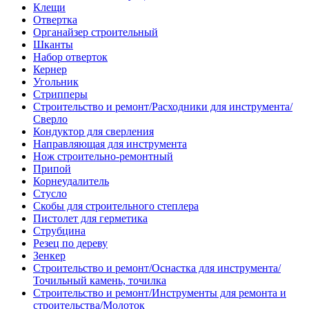
Клещи
Отвертка
Органайзер строительный
Шканты
Набор отверток
Кернер
Угольник
Стрипперы
Строительство и ремонт/Расходники для инструмента/
Сверло
Кондуктор для сверления
Направляющая для инструмента
Нож строительно-ремонтный
Припой
Корнеудалитель
Стусло
Скобы для строительного степлера
Пистолет для герметика
Струбцина
Резец по дереву
Зенкер
Строительство и ремонт/Оснастка для инструмента/
Точильный камень, точилка
Строительство и ремонт/Инструменты для ремонта и
строительства/Молоток