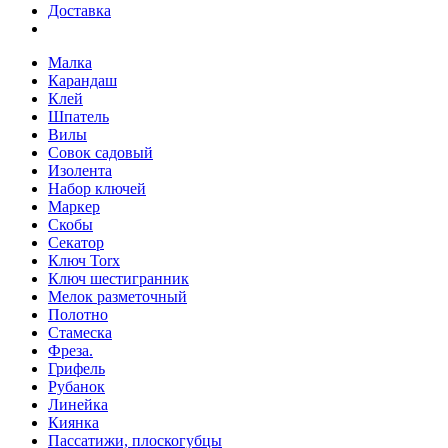
Доставка
Малка
Карандаш
Клей
Шпатель
Вилы
Совок садовый
Изолента
Набор ключей
Маркер
Скобы
Секатор
Ключ Torx
Ключ шестигранник
Мелок разметочный
Полотно
Стамеска
Фреза.
Грифель
Рубанок
Линейка
Киянка
Пассатижи, плоскогубцы