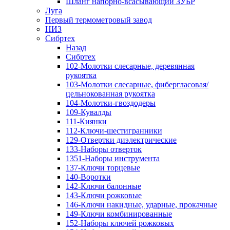
Шланг напорно-всасывающий ЗУБР
Луга
Первый термометровый завод
НИЗ
Сибртех
Назад
Сибртех
102-Молотки слесарные, деревянная
рукоятка
103-Молотки слесарные, фибергласовая/
цельнокованная рукоятка
104-Молотки-гвоздодеры
109-Кувалды
111-Киянки
112-Ключи-шестигранники
129-Отвертки диэлектрические
133-Наборы отверток
1351-Наборы инструмента
137-Ключи торцевые
140-Воротки
142-Ключи балонные
143-Ключи рожковые
146-Ключи накидные, ударные, прокачные
149-Ключи комбинированные
152-Наборы ключей рожковых