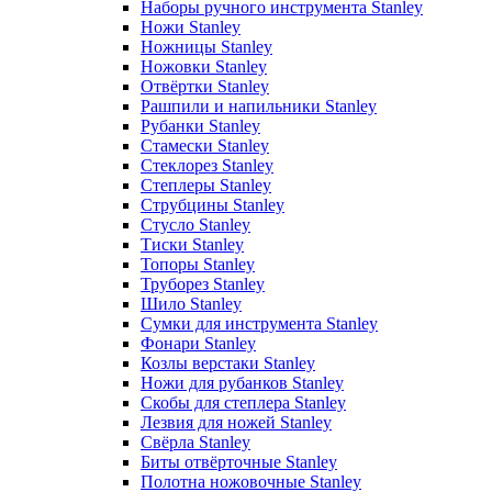
Наборы ручного инструмента Stanley
Ножи Stanley
Ножницы Stanley
Ножовки Stanley
Отвёртки Stanley
Рашпили и напильники Stanley
Рубанки Stanley
Стамески Stanley
Стеклорез Stanley
Степлеры Stanley
Струбцины Stanley
Стусло Stanley
Тиски Stanley
Топоры Stanley
Труборез Stanley
Шило Stanley
Сумки для инструмента Stanley
Фонари Stanley
Козлы верстаки Stanley
Ножи для рубанков Stanley
Скобы для степлера Stanley
Лезвия для ножей Stanley
Свёрла Stanley
Биты отвёрточные Stanley
Полотна ножовочные Stanley