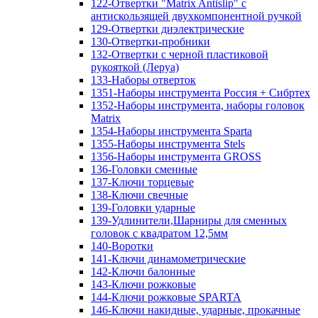
122-Отвертки "Matrix Antislip" с
антискользящей двухкомпонентной ручкой
129-Отвертки диэлектрические
130-Отвертки-пробники
132-Отвертки с черной пластиковой
рукояткой (Леруа)
133-Наборы отверток
1351-Наборы инструмента Россия + Сибртех
1352-Наборы инструмента, наборы головок
Matrix
1354-Наборы инструмента Sparta
1355-Наборы инструмента Stels
1356-Наборы инструмента GROSS
136-Головки сменные
137-Ключи торцевые
138-Ключи свечные
139-Головки ударные
139-Удлинители,Шарниры для сменных
головок с квадратом 12,5мм
140-Воротки
141-Ключи динамометрические
142-Ключи балонные
143-Ключи рожковые
144-Ключи рожковые SPARTA
146-Ключи накидные, ударные, прокачные