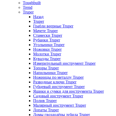
Toughbuilt
Trend
Truper
Назад
Truper
Грабли веерные Truper
Мачете Truper
Стамески Truper
Рубанки Truper
Угольники Truper
Ножовки Truper
Молотки Truper
Кувалды Truper
Измерительный инструмент Truper
Топоры Truper
Напильники Truper
Ножницы по металлу Truper
Разводные ключи Truper
Губцевый инструмент Truper
Ящики и сумки для инструмента Truper
Садовый инструмент Truper
Полив Truper
Малярный инструмент Truper
Лопаты Truper
Ломы гвоздодёры зубила Truper