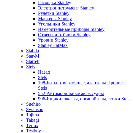
Расходка Stanley
Электроинструмент Stanley
Рулетки Stanley
Маркеры Stanley
Угольники Stanley
Измерительные приборы Stanley
Отвесы и отбивки Stanley
Уровни Stanley
Stanley FatMax
Stabila
Star-M
Starrett
Stels
Назад
Stels
198-Биты отверточные, адаптеры Прочие
Stels
552-Автомобильные аксессуары
906-Ящики, шкафы, органайзеры, лотки Stels
Suehiro
Swanson
Tajima
Takagi
Terrax
Testboy