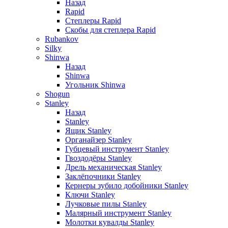
Назад
Rapid
Степлеры Rapid
Скобы для cтеплера Rapid
Rubankov
Silky
Shinwa
Назад
Shinwa
Угольник Shinwa
Shogun
Stanley
Назад
Stanley
Ящик Stanley
Органайзер Stanley
Губцевый инструмент Stanley
Гвоздодёры Stanley
Дрель механическая Stanley
Заклёпочники Stanley
Кернеры зубило добойники Stanley
Ключи Stanley
Лучковые пилы Stanley
Малярный инструмент Stanley
Молотки кувалды Stanley