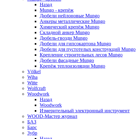
Назад
Mungo - крепёж
Дюбели нейлоновые Mungo
Анкеры металлические Mungo
Химический крепёж Mungo
Складной анкер Mungo
Дюбель-гвозди Mungo
Дюбели для гипсокартона Mungo
Дюбели для пустотелых конструкций Mungo
Крепление строительных лесов Mungo
Дюбели фасадные Mungo
Крепёж теплоизоляции Mungo
Völkel
Wiha
Witte
Wolfcraft
Woodwork
Назад
Woodwork
Измерительный электронный инструмент
WOOD-Мастер журнал
БАЗ
Барс
Зубр
Назад