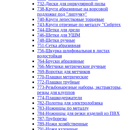
732-Диски для циркулярной пилы
738-Круги абразивные на ворсовой
подложке под "липучку"
740-Круги лепестковые торцевые
743-Круги отрезные по металлу "Сибртех
744-Щетки для дрели
746-Щетки для УШМ
748-Щетки ручные
751-Сетка абразивная
756-Шкурка шлифовальная в листах
водостойкая
764-Бруски абразивные
766-Метчики метрические ручные
769-Воротки для метчиков
770-Плашки метрические
772-Плашки трубные
773-Резьбонарезные наборы, экстракторы,
резцы для клуппов
774-Плашкодержатели
782-Полотна для электролобзика
783-Ножницы по металлу
784-Ножницы для резки изделий из ПВХ
787-Труборезы
789-Ножи хозяйственные
791-Ножи кухонные