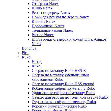
Отвёртки Narex
Шило Narex
Резцы по дереву Narex
Ножи для резьбы по дереву Narex
Киянки Narex
Пробойники Narex
Точильные камни Narex
Разное Narex
Для заточки стамесок и ножей для рубанков
Narex
Bondhus
Pica
Ruko
Назад
Ruko
Сверло по металлу Ruko HSS-R
Сверла по металлу уменьшенным
хвостовиком Ruko
Сверло по металлу Ruko HSS ground
Кобальтовые свёрла по металлу Ruko
Удлинённые свёрла по металлу Ruko
Сверло для работы по точечной сварке Ruko
Ступенчатые свёрла по металлу Ruko
Коронки биметаллические Ruko
Корончатые фрезы Ruko