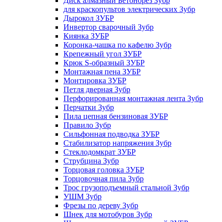
Диск алмазный Бетонорез Зубр
для краскопультов электрических Зубр
Дырокол ЗУБР
Инвертор сварочный Зубр
Киянка ЗУБР
Коронка-чашка по кафелю Зубр
Крепежный угол ЗУБР
Крюк S-образный ЗУБР
Монтажная пена ЗУБР
Монтировка ЗУБР
Петля дверная Зубр
Перфорированная монтажная лента Зубр
Перчатки Зубр
Пила цепная бензиновая ЗУБР
Правило Зубр
Сильфонная подводка ЗУБР
Стабилизатор напряжения Зубр
Стеклодомкрат ЗУБР
Струбцина Зубр
Торцовая головка ЗУБР
Торцовочная пила Зубр
Трос грузоподъемный стальной Зубр
УШМ Зубр
Фрезы по дереву Зубр
Шнек для мотобуров Зубр