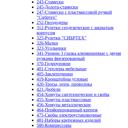
243-Стамески
245-Долота-стамески
247-Стамески с пластмассовой ручкой
"Сибртех"
252-Гвоздодеры
312-Рулетки геодезические с закрытым
корпусом
325-Рулетки "СИБРТЕХ"
326-Малки
323-Угольники
341-Уровни 3 глазка алюминиевые с двумя
ручками фрезерованный
370-Гидроуровни
401-Степлеры мебельные
405-Заклепочники
419-Кронштейны угловые
420-Тросы, цепи, проволока
421-Дюбели
454-Хомуты сантехнические и скобы
455-Хомуты пластмассовые
456-Хомуты металлические
464-Перфорированный крепеж
475-Скобы электроустановочные
481-Наборы крепежных изделий
580-Компрессоры