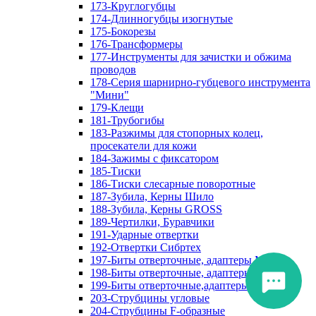
173-Круглогубцы
174-Длинногубцы изогнутые
175-Бокорезы
176-Трансформеры
177-Инструменты для зачистки и обжима
проводов
178-Серия шарнирно-губцевого инструмента
"Мини"
179-Клещи
181-Трубогибы
183-Разжимы для стопорных колец,
просекатели для кожи
184-Зажимы с фиксатором
185-Тиски
186-Тиски слесарные поворотные
187-Зубила, Керны Шило
188-Зубила, Керны GROSS
189-Чертилки, Буравчики
191-Ударные отвертки
192-Отвертки Сибртех
197-Биты отверточные, адаптеры Matrix
198-Биты отверточные, адаптеры Прочие
199-Биты отверточные,адаптеры Сибртех
203-Струбцины угловые
204-Струбцины F-образные