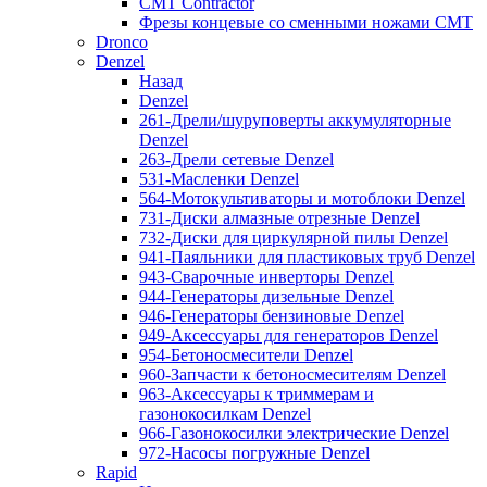
CMT Contractor
Фрезы концевые со сменными ножами CMT
Dronco
Denzel
Назад
Denzel
261-Дрели/шуруповерты аккумуляторные
Denzel
263-Дрели сетевые Denzel
531-Масленки Denzel
564-Мотокультиваторы и мотоблоки Denzel
731-Диски алмазные отрезные Denzel
732-Диски для циркулярной пилы Denzel
941-Паяльники для пластиковых труб Denzel
943-Сварочные инверторы Denzel
944-Генераторы дизельные Denzel
946-Генераторы бензиновые Denzel
949-Аксессуары для генераторов Denzel
954-Бетоносмесители Denzel
960-Запчасти к бетоносмесителям Denzel
963-Аксессуары к триммерам и
газонокосилкам Denzel
966-Газонокосилки электрические Denzel
972-Насосы погружные Denzel
Rapid