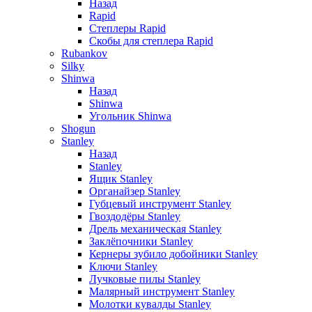
Назад
Rapid
Степлеры Rapid
Скобы для cтеплера Rapid
Rubankov
Silky
Shinwa
Назад
Shinwa
Угольник Shinwa
Shogun
Stanley
Назад
Stanley
Ящик Stanley
Органайзер Stanley
Губцевый инструмент Stanley
Гвоздодёры Stanley
Дрель механическая Stanley
Заклёпочники Stanley
Кернеры зубило добойники Stanley
Ключи Stanley
Лучковые пилы Stanley
Малярный инструмент Stanley
Молотки кувалды Stanley