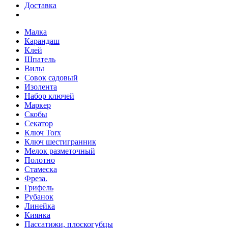
Доставка
Малка
Карандаш
Клей
Шпатель
Вилы
Совок садовый
Изолента
Набор ключей
Маркер
Скобы
Секатор
Ключ Torx
Ключ шестигранник
Мелок разметочный
Полотно
Стамеска
Фреза.
Грифель
Рубанок
Линейка
Киянка
Пассатижи, плоскогубцы