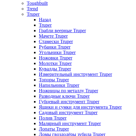
Toughbuilt
Trend
Truper
Назад
Truper
Грабли веерные Truper
Мачете Truper
Стамески Truper
Рубанки Truper
Угольники Truper
Ножовки Truper
Молотки Truper
Кувалды Truper
Измерительный инструмент Truper
Топоры Truper
Напильники Truper
Ножницы по металлу Truper
Разводные ключи Truper
Губцевый инструмент Truper
Ящики и сумки для инструмента Truper
Садовый инструмент Truper
Полив Truper
Малярный инструмент Truper
Лопаты Truper
Ломы гвоздодёры зубила Truper