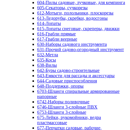
604-Пилы садовые, лучковые, для кемпинга
605-Секаторы, сучкорезы
612-Мотыги, полольники, плоскорезы
613-Ледорубы, скребки, водосгоны
614-Лопаты
615-Лопаты снеговые, скреперы, движки
616-Грабли прямые
617-Грабли веерные
630-Наборы садового инструмента
631-Прочий садово-огородный инструмент
632-Метла
635-Косы
638-Вилы
642-Буры садово-строительные
643-Емкости для рассады и аксессуары
644-Садовые приспособления
648-Поддержки, опоры
6703-Шланги спиральные армированные
напорные
6742-Наборы поливочные
6746-Шланги 3-слойные ПВХ
6753-Шланги 3-слойные
675-Лейки, рукомойники, ведра
пластмассовые
677-Перчатки садовые, рабочие,