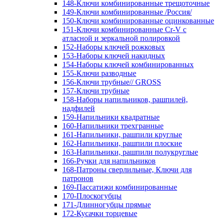
148-Ключи комбинированные трещоточные
149-Ключи комбинированные /Россия/
150-Ключи комбинированные оцинкованные
151-Ключи комбинированные Cr-V с
атласной и зеркальной полировкой
152-Наборы ключей рожковых
153-Наборы ключей накидных
154-Наборы ключей комбинированных
155-Ключи разводные
156-Ключи трубные// GROSS
157-Ключи трубные
158-Наборы напильников, рашпилей,
надфилей
159-Напильники квадратные
160-Напильники трехгранные
161-Напильники, рашпили круглые
162-Напильники, рашпили плоские
163-Напильники, рашпили полукруглые
166-Ручки для напильников
168-Патроны сверлильные, Ключи для
патронов
169-Пассатижи комбинированные
170-Плоскогубцы
171-Длинногубцы прямые
172-Кусачки торцевые