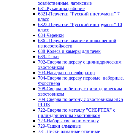
хозяйственные, латексные
681-Рукавицы рабочие
6821-Перчатки "Русский инструмент" 7
класс
6822-Перчатки "Русский инструмент" 10
класс
684-Черенки
686 - Перчатки зимние и повышенной
износостойкости
688-Колеса и камеры для тачек
689-Тачки
702-Сверла по дереву с цилиндрическим
хвостовиком
703-Насадки на перфоратор
704-Сверла по дереву перовые, наборные,
Форстнера
708-Сверла по бетону с цилиндрическим
хвостовиком
709-Сверла по бетону с хвостовиком SDS
PLUS
722-Сверла по металлу "СИБРТЕХ" с
цилиндрическим хвостовиком
723-Наборы сверл по металлу
729-Чашки алмазные
731-Диски алмазные отрезные