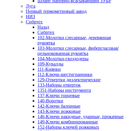
Шланг напорно-всасывающий ЗУБР
Луга
Первый термометровый завод
НИЗ
Сибртех
Назад
Сибртех
102-Молотки слесарные, деревянная
рукоятка
103-Молотки слесарные, фибергласовая/
цельнокованная рукоятка
104-Молотки-гвоздодеры
109-Кувалды
111-Киянки
112-Ключи-шестигранники
129-Отвертки диэлектрические
133-Наборы отверток
1351-Наборы инструмента
137-Ключи торцевые
140-Воротки
142-Ключи балонные
143-Ключи рожковые
146-Ключи накидные, ударные, прокачные
149-Ключи комбинированные
152-Наборы ключей рожковых