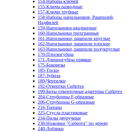
154-Наборы ключей
155-Ключи разводные
157-Ключи трубные
158-Наборы напильников, Рашпилей,
Надфилей
159-Напильники квадратные
160-Напильники трехгранные
161-Напильники, рашпили круглые
162-Напильники, рашпили плоские
163-Напильники, рашпили полукруглые
170-Плоскогубцы
171-Длинногубцы прямые
175-Бокорезы
185-Тиски
187-Зубила
189-Чертилки
192-Отвертки Сибртех
199-Биты отверточные,адаптеры Сибртех
204-Струбцины F-образные
206-Струбцины G-образные
216-Топоры
225-Стусла пластиковые
234-Пилы двуручные
238-Ножовки "Сибртех" по дереву
240-Лобзики