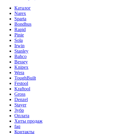
Каталог
Narex
Sparta
Bondhus
Rapid
Pinie
Sola
Irwin
Stanley
Bahco
Bessey
Knipex
Wera
ToughBuilt
Festool
Kraftool
Gross
Denzel
Stayer
Зубр
Оплата
Хиты продаж
faq
Контакты