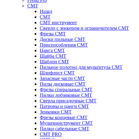
Freud Pro
CMT
Назад
CMT
CMT инструмент
Сверло с зенкером и ограничителем CMT
Фрезы CMT
Диски пильные CMT
Приспособления СМТ
Цанга CMT
Шайба CMT
Шаблон CMT
Пильное полотно для мультитула CMT
Шлифлист CMT
Запасные части CMT
Пилы дисковые CMT
Фрезы спиральные CMT
Пилки лобзиковые СМТ
Сверла присадочные СМТ
Патроны и цанги CMT
Зенковки СМТ
Фрезы концевые CMT
Мультиинструмент СМТ
Пилки сабельные СМТ
CMT PRO