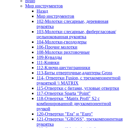
Bralo
Мир инструментов
Назад
Мир инструментов
102-Молотки слесарные, деревянная
рукоятка
103-Молотки слесарные, фибергласовая/
цельнокованная рукоятка
104-Молотки-гвоздодеры
106-Прочие молотки
108-Молотки рихтовочные
109-Кувалды
111-Киянки
112-Ключи-шестигранники
113-Биты отверточные,адаптеры Gross
114- Отвертки Fusion, c трехкомпонентной
рукояткой \\ MATRIX
115-Отвертки с битами, угловые отвертки
117-Отвертки Sparta "Point"
118-Отвертки "Matrix Profi" S2 с
комбинированной двухкомпонентной
ручкой
120-Отвертки "Era" и "Euro"
121-Отвертки "GROSS", трехкомпонентная
рукоятка