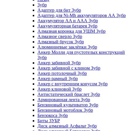
Зубр
Адаптер для бит Зубр
Адаптер для Ni-Mh аккумуляторов АА Зубр
Аккумулятор AA и ААА Зубр
Аккумуляторная батарея Зубр
Алмазная коронка для УШМ Зубр
Алмазное сверло Зубр
Алмазный брусок Зубр
Алюминиевые заклёпки Зубр
Анкер Молли для пустотелых конструкций
Зубр
Анкер забивной Зубр
Анкер забивной с клином Зубр
Анкер потолочный Зубр
Анкер рамный Зубр
Анкер с внутренним конусом Зубр
Анкер клиновой Зубр
Антистатический браслет Зубр
Армированная лента Зубр
Бензиновый культиватор Зубр
Бензиновый мотоблок Зубр
Бензокоса Зубр
Биты ЗУБР
Диск алмазный Асфальт Зубр