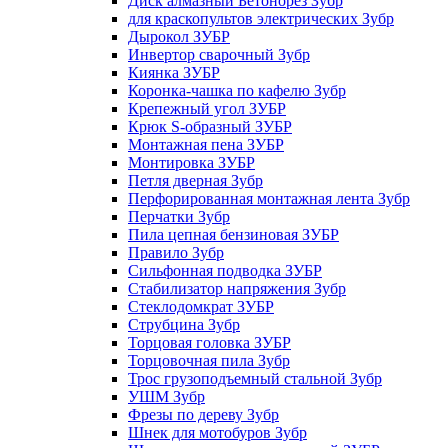
Диск алмазный Бетонорез Зубр
для краскопультов электрических Зубр
Дырокол ЗУБР
Инвертор сварочный Зубр
Киянка ЗУБР
Коронка-чашка по кафелю Зубр
Крепежный угол ЗУБР
Крюк S-образный ЗУБР
Монтажная пена ЗУБР
Монтировка ЗУБР
Петля дверная Зубр
Перфорированная монтажная лента Зубр
Перчатки Зубр
Пила цепная бензиновая ЗУБР
Правило Зубр
Сильфонная подводка ЗУБР
Стабилизатор напряжения Зубр
Стеклодомкрат ЗУБР
Струбцина Зубр
Торцовая головка ЗУБР
Торцовочная пила Зубр
Трос грузоподъемный стальной Зубр
УШМ Зубр
Фрезы по дереву Зубр
Шнек для мотобуров Зубр