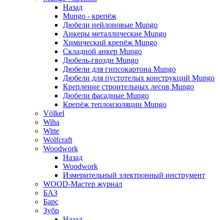
Назад
Mungo - крепёж
Дюбели нейлоновые Mungo
Анкеры металлические Mungo
Химический крепёж Mungo
Складной анкер Mungo
Дюбель-гвозди Mungo
Дюбели для гипсокартона Mungo
Дюбели для пустотелых конструкций Mungo
Крепление строительных лесов Mungo
Дюбели фасадные Mungo
Крепёж теплоизоляции Mungo
Völkel
Wiha
Witte
Wolfcraft
Woodwork
Назад
Woodwork
Измерительный электронный инструмент
WOOD-Мастер журнал
БАЗ
Барс
Зубр
Назад