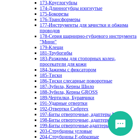
173-Круглогубцы
174-Длинногубцы изогнутые
175-Бокорезы
176-Трансформеры
177-Инструменты для зачистки и обжима
проводов
178-Серия шарнирно-губцевого инструмента
"Мини"
179-Клещи
181-Трубогибы
183-Разжимы для стопорных колец,
просекатели для кожи
184-Зажимы с фиксатором
185-Тиски
186-Тиски слесарные поворотные
187-Зубила, Керны Шило
188-Зубила, Керны GROSS
189-Чертилки, Буравчики
191-Ударные отвертки
192-Отвертки Сибртех
197-Биты отверточные, адаптеры Matrix
198-Биты отверточные, адаптеры Прочие
199-Биты отверточные,адаптеры Сибртех
203-Струбцины угловые
204-Струбцины F-образные