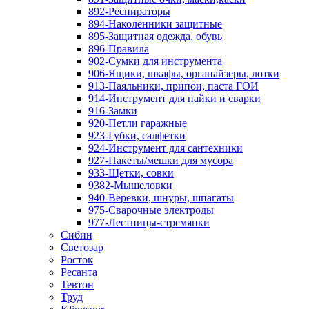
892-Респираторы
894-Наколенники защитные
895-Защитная одежда, обувь
896-Правила
902-Сумки для инструмента
906-Ящики, шкафы, органайзеры, лотки
913-Паяльники, припои, паста ГОИ
914-Инструмент для пайки и сварки
916-Замки
920-Петли гаражные
923-Губки, салфетки
924-Инструмент для сантехники
927-Пакеты/мешки для мусора
933-Щетки, совки
9382-Мышеловки
940-Веревки, шнуры, шпагаты
975-Сварочные электроды
977-Лестницы-стремянки
Сибин
Светозар
Росток
Ресанта
Тевтон
Труд