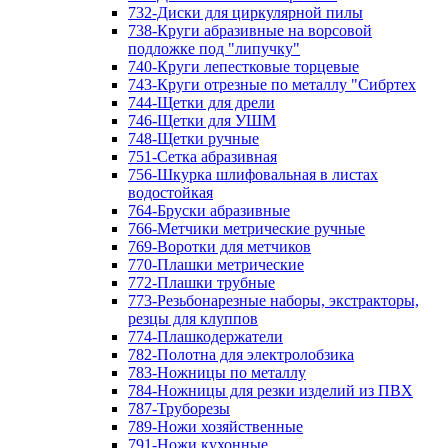
732-Диски для циркулярной пилы
738-Круги абразивные на ворсовой
подложке под "липучку"
740-Круги лепестковые торцевые
743-Круги отрезные по металлу "Сибртех
744-Щетки для дрели
746-Щетки для УШМ
748-Щетки ручные
751-Сетка абразивная
756-Шкурка шлифовальная в листах
водостойкая
764-Бруски абразивные
766-Метчики метрические ручные
769-Воротки для метчиков
770-Плашки метрические
772-Плашки трубные
773-Резьбонарезные наборы, экстракторы,
резцы для клуппов
774-Плашкодержатели
782-Полотна для электролобзика
783-Ножницы по металлу
784-Ножницы для резки изделий из ПВХ
787-Труборезы
789-Ножи хозяйственные
791-Ножи кухонные