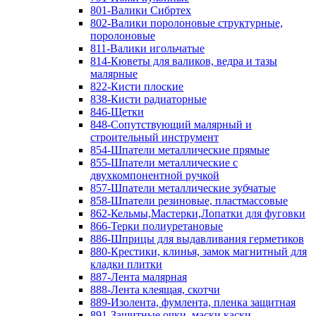
801-Валики Сибртех
802-Валики поролоновые структурные,
поролоновые
811-Валики игольчатые
814-Кюветы для валиков, ведра и тазы
малярные
822-Кисти плоские
838-Кисти радиаторные
846-Щетки
848-Сопутствующий малярный и
строительный инструмент
854-Шпатели металлические прямые
855-Шпатели металлические с
двухкомпонентной ручкой
857-Шпатели металлические зубчатые
858-Шпатели резиновые, пластмассовые
862-Кельмы,Мастерки,Лопатки для фуговки
866-Терки полиуретановые
886-Шприцы для выдавливания герметиков
880-Крестики, клинья, замок магнитный для
кладки плитки
887-Лента малярная
888-Лента клеящая, скотчи
889-Изолента, фумлента, пленка защитная
891-Защитные очки, маски,каски