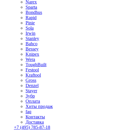
Narex
Sparta
Bondhus
Rapid
Pinie
Sola
Irwin
Stanley
Bahco
Bessey
Knipex
Wera
ToughBuilt
Festool
Kraftool
Gross
Denzel
Stayer
Зубр
Оплата
Хиты продаж
faq
Контакты
Доставка
+7 (495) 785-87-18