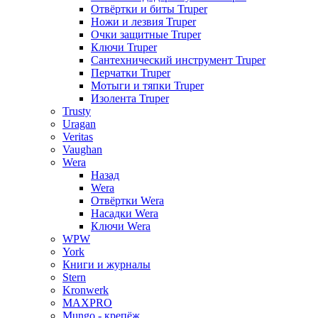
Отвёртки и биты Truper
Ножи и лезвия Truper
Очки защитные Truper
Ключи Truper
Сантехнический инструмент Truper
Перчатки Truper
Мотыги и тяпки Truper
Изолента Truper
Trusty
Uragan
Veritas
Vaughan
Wera
Назад
Wera
Отвёртки Wera
Насадки Wera
Ключи Wera
WPW
York
Книги и журналы
Stern
Kronwerk
MAXPRO
Mungo - крепёж