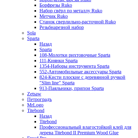
Борфрезы Ruko
Набор свёрл по металлу Ruko
Метчик Ruko
Станок сверлильно-расточной Ruko
Резьбнарезной набор
Sola
Sparta
Назад
Sparta
108-Молотки рихтовочные Sparta
111-Киянки Sparta
1354-Наборы инструмента Sparta
552-Автомобильные аксессуары Sparta
824-Кисти плоские с деревянной ручкой
"Slim line" Sparta
913-Паяльники, припои Sparta
Zetsaw
Петроградъ
MrLogo
Titebond
Назад
Titebond
Профессиональный влагостойкий клей для
дерева Titebond II Premium Wood Glue