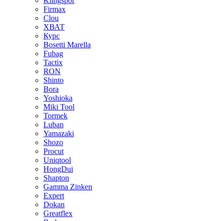
Klingspor
Firmax
Clou
XВАТ
Курс
Bosetti Marella
Fubag
Tactix
RON
Shinto
Bora
Yoshioka
Miki Tool
Tormek
Luban
Yamazaki
Shozo
Procut
Uniqtool
HongDui
Shapton
Gamma Zinken
Expert
Dokan
Greatflex