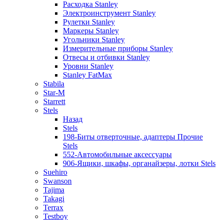
Расходка Stanley
Электроинструмент Stanley
Рулетки Stanley
Маркеры Stanley
Угольники Stanley
Измерительные приборы Stanley
Отвесы и отбивки Stanley
Уровни Stanley
Stanley FatMax
Stabila
Star-M
Starrett
Stels
Назад
Stels
198-Биты отверточные, адаптеры Прочие
Stels
552-Автомобильные аксессуары
906-Ящики, шкафы, органайзеры, лотки Stels
Suehiro
Swanson
Tajima
Takagi
Terrax
Testboy