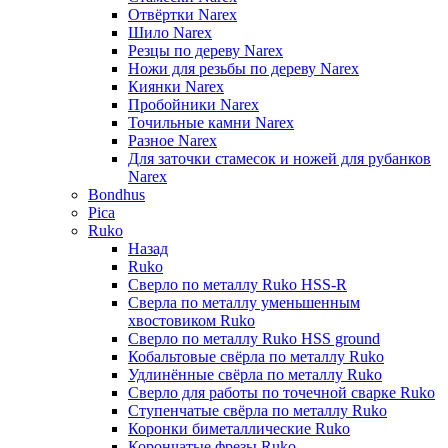
Отвёртки Narex
Шило Narex
Резцы по дереву Narex
Ножи для резьбы по дереву Narex
Киянки Narex
Пробойники Narex
Точильные камни Narex
Разное Narex
Для заточки стамесок и ножей для рубанков
Narex
Bondhus
Pica
Ruko
Назад
Ruko
Сверло по металлу Ruko HSS-R
Сверла по металлу уменьшенным
хвостовиком Ruko
Сверло по металлу Ruko HSS ground
Кобальтовые свёрла по металлу Ruko
Удлинённые свёрла по металлу Ruko
Сверло для работы по точечной сварке Ruko
Ступенчатые свёрла по металлу Ruko
Коронки биметаллические Ruko
Корончатые фрезы Ruko