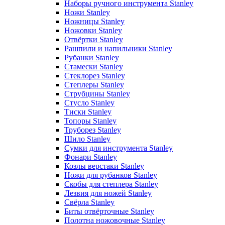
Наборы ручного инструмента Stanley
Ножи Stanley
Ножницы Stanley
Ножовки Stanley
Отвёртки Stanley
Рашпили и напильники Stanley
Рубанки Stanley
Стамески Stanley
Стеклорез Stanley
Степлеры Stanley
Струбцины Stanley
Стусло Stanley
Тиски Stanley
Топоры Stanley
Труборез Stanley
Шило Stanley
Сумки для инструмента Stanley
Фонари Stanley
Козлы верстаки Stanley
Ножи для рубанков Stanley
Скобы для степлера Stanley
Лезвия для ножей Stanley
Свёрла Stanley
Биты отвёрточные Stanley
Полотна ножовочные Stanley