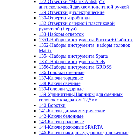
122-Отвертки "Matrix Antislip" с
антискользящей двухкомпонентной ручкой
129-Отвертки диэлектрические
130-Отвертки-пробники
132-Отвертки с черной пластиковой
рукояткой (Леруа)
133-Наборы отверток
1351-Наборы инструмента Россия + Сибртех
1352-Наборы инструмента, наборы головок
Matrix
1354-Наборы инструмента Sparta
1355-Наборы инструмента Stels
1356-Наборы инструмента GROSS
136-Головки сменные
137-Ключи торцевые
138-Ключи свечные
139-Головки ударные
139-Удлинители,Шарниры для сменных
головок с квадратом 12,5мм
140-Воротки
141-Ключи динамометрические
142-Ключи балонные
143-Ключи рожковые
144-Ключи рожковые SPARTA
146-Ключи накидные, ударные, прокачные