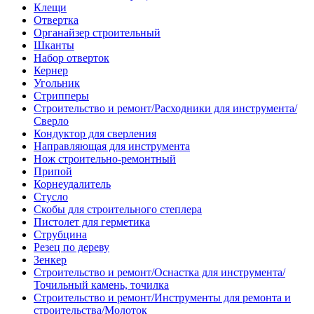
Клещи
Отвертка
Органайзер строительный
Шканты
Набор отверток
Кернер
Угольник
Стрипперы
Строительство и ремонт/Расходники для инструмента/
Сверло
Кондуктор для сверления
Направляющая для инструмента
Нож строительно-ремонтный
Припой
Корнеудалитель
Стусло
Скобы для строительного степлера
Пистолет для герметика
Струбцина
Резец по дереву
Зенкер
Строительство и ремонт/Оснастка для инструмента/
Точильный камень, точилка
Строительство и ремонт/Инструменты для ремонта и
строительства/Молоток