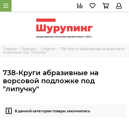
Главная
Бренды
Сибртех
738-Круги абразивные на ворсовой
подложке под "липучку"
738-Круги абразивные на
ворсовой подложке под
"липучку"
В данной категории товары закончились