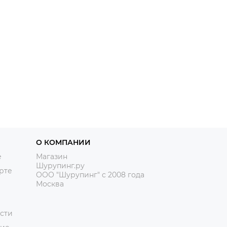
О КОМПАНИИ
е
Магазин
Шурупинг.ру
рте
ООО "Шурупинг" с 2008 года
Москва
сти