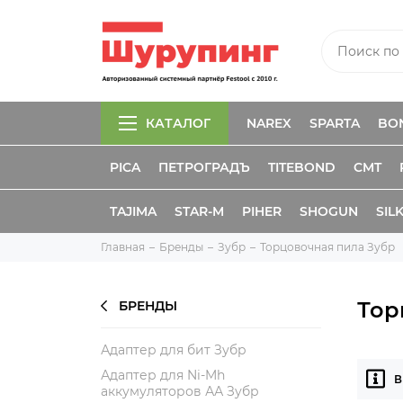
КАТАЛОГ
NAREX
SPARTA
BO
PICA
ПЕТРОГРАДЪ
TITEBOND
CMT
TAJIMA
STAR-M
PIHER
SHOGUN
SIL
Главная
Бренды
Зубр
Торцовочная пила Зубр
Тор
БРЕНДЫ
Адаптер для бит Зубр
Адаптер для Ni-Mh
В
аккумуляторов АА Зубр