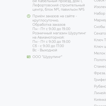
Совок
ой Кабельный проезд, дом 1,
Лефортовский строительный
Изоле
центр, блок №1, павильон №5
Набор
Приём заказов на сайте -
Марке
круглосуточно.
Обработка заказов
Скобы
Пн - Пт с 9.00 до 19.00
Розничный магазин Шурупинг
Секат
на Авиамоторной:
Ключ T
Пн - Пт с 9.00 до 19.00
Сб - с 9.00 до 17.00
Ключ 
Вс - Выходной
Мелок
ООО "Шурупинг"
Полот
Стаме
Фреза.
Грифе
Рубан
Линей
Киянк