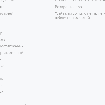
 садовый
Пользовательское соглаше
нта
Возврат товара
 ключей
*Сайт shuruping.ru не являет
публичной офертой
р
ор
orx
шестигранник
 разметочный
но
ска
ль
ок
ка
а