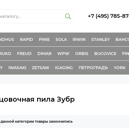
+7 (495) 785-87
NDHUS
RAPID
PINIE
SOLA
IRWIN
STANLEY
BAHC
RUKO
FREUD
DIMAR
WPW
ORBIS
BUCOVICE
PIN
KY
IWASAKI
ZETSAW
IGAGING
ПЕТРОГРАДЪ
YORK
цовочная пила Зубр
 данной категории товары закончились