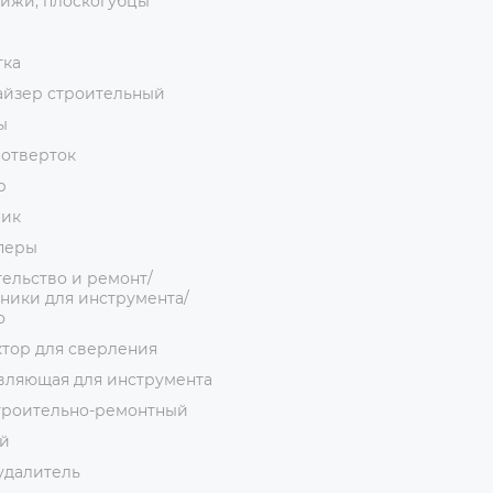
ижи, плоскогубцы
тка
айзер строительный
ы
 отверток
р
ник
перы
ельство и ремонт/
ники для инструмента/
о
тор для сверления
вляющая для инструмента
троительно-ремонтный
й
удалитель