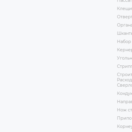
Пассат
Клещи
Отвер
Орган
Шкант
Набор
Керне
Уголь
Стрип
Строит
Расход
Сверл
Кондук
Напра
Нож с
Припо
Корне