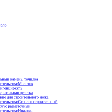
ерло
льный камень, точилка
оительства/Молоток
ангенциркуль
ерительная рулетка
вие для строительного ножа
оительства/Степлер строительный
смус разметочный
оительства/Ножовка