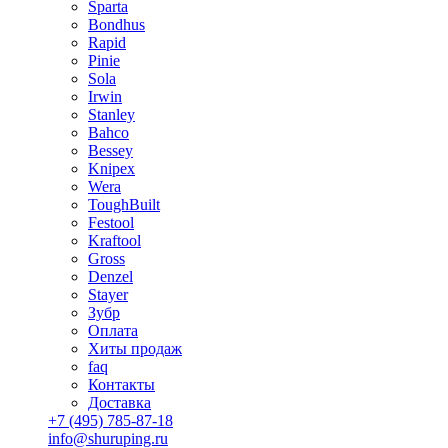
Sparta
Bondhus
Rapid
Pinie
Sola
Irwin
Stanley
Bahco
Bessey
Knipex
Wera
ToughBuilt
Festool
Kraftool
Gross
Denzel
Stayer
Зубр
Оплата
Хиты продаж
faq
Контакты
Доставка
+7 (495) 785-87-18
info@shuruping.ru