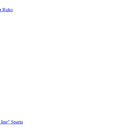
м Ruko
ine" Sparta