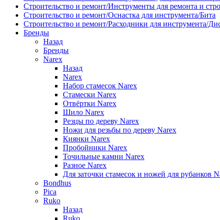
Строительство и ремонт/Инструменты для ремонта и стр
Строительство и ремонт/Оснастка для инструмента/Бита
Строительство и ремонт/Расходники для инструмента/Д
Бренды
Назад
Бренды
Narex
Назад
Narex
Набор стамесок Narex
Стамески Narex
Отвёртки Narex
Шило Narex
Резцы по дереву Narex
Ножи для резьбы по дереву Narex
Киянки Narex
Пробойники Narex
Точильные камни Narex
Разное Narex
Для заточки стамесок и ножей для рубанков N
Bondhus
Pica
Ruko
Назад
Ruko