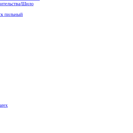
оительства/Шило
иск пильный
arex