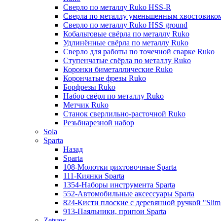
Сверло по металлу Ruko HSS-R
Сверла по металлу уменьшенным хвостовико
Сверло по металлу Ruko HSS ground
Кобальтовые свёрла по металлу Ruko
Удлинённые свёрла по металлу Ruko
Сверло для работы по точечной сварке Ruko
Ступенчатые свёрла по металлу Ruko
Коронки биметаллические Ruko
Корончатые фрезы Ruko
Борфрезы Ruko
Набор свёрл по металлу Ruko
Метчик Ruko
Станок сверлильно-расточной Ruko
Резьбнарезной набор
Sola
Sparta
Назад
Sparta
108-Молотки рихтовочные Sparta
111-Киянки Sparta
1354-Наборы инструмента Sparta
552-Автомобильные аксессуары Sparta
824-Кисти плоские с деревянной ручкой "Slim l
913-Паяльники, припои Sparta
Zetsaw