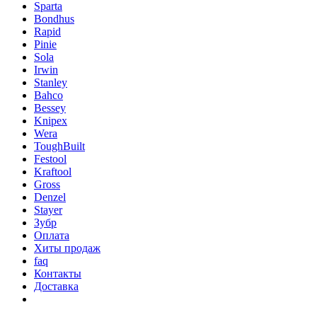
Sparta
Bondhus
Rapid
Pinie
Sola
Irwin
Stanley
Bahco
Bessey
Knipex
Wera
ToughBuilt
Festool
Kraftool
Gross
Denzel
Stayer
Зубр
Оплата
Хиты продаж
faq
Контакты
Доставка