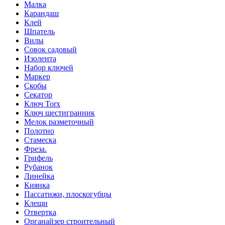
Малка
Карандаш
Клей
Шпатель
Вилы
Совок садовый
Изолента
Набор ключей
Маркер
Скобы
Секатор
Ключ Torx
Ключ шестигранник
Мелок разметочный
Полотно
Стамеска
Фреза.
Грифель
Рубанок
Линейка
Киянка
Пассатижи, плоскогубцы
Клещи
Отвертка
Органайзер строительный