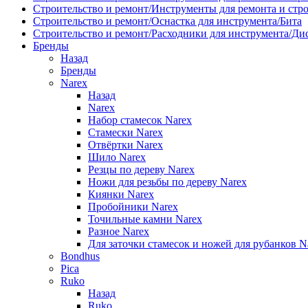
Строительство и ремонт/Инструменты для ремонта и стр
Строительство и ремонт/Оснастка для инструмента/Бита
Строительство и ремонт/Расходники для инструмента/Д
Бренды
Назад
Бренды
Narex
Назад
Narex
Набор стамесок Narex
Стамески Narex
Отвёртки Narex
Шило Narex
Резцы по дереву Narex
Ножи для резьбы по дереву Narex
Киянки Narex
Пробойники Narex
Точильные камни Narex
Разное Narex
Для заточки стамесок и ножей для рубанков N
Bondhus
Pica
Ruko
Назад
Ruko