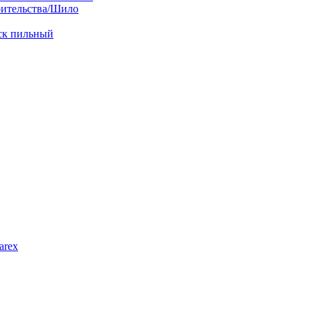
оительства/Шило
иск пильный
arex