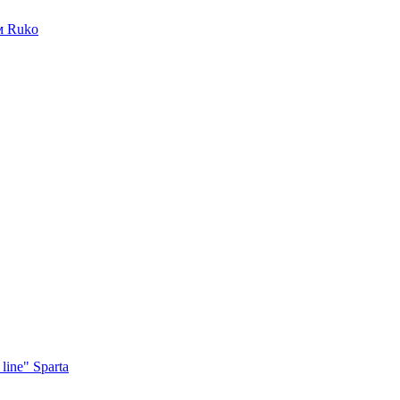
м Ruko
ine" Sparta