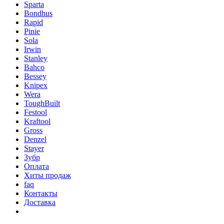
Sparta
Bondhus
Rapid
Pinie
Sola
Irwin
Stanley
Bahco
Bessey
Knipex
Wera
ToughBuilt
Festool
Kraftool
Gross
Denzel
Stayer
Зубр
Оплата
Хиты продаж
faq
Контакты
Доставка