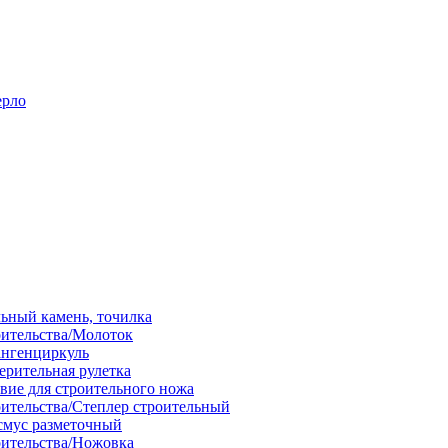
ерло
льный камень, точилка
оительства/Молоток
ангенциркуль
ерительная рулетка
вие для строительного ножа
оительства/Степлер строительный
смус разметочный
оительства/Ножовка