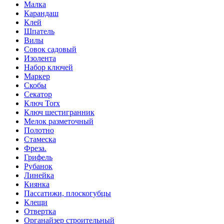
Малка
Карандаш
Клей
Шпатель
Вилы
Совок садовый
Изолента
Набор ключей
Маркер
Скобы
Секатор
Ключ Torx
Ключ шестигранник
Мелок разметочный
Полотно
Стамеска
Фреза.
Грифель
Рубанок
Линейка
Киянка
Пассатижи, плоскогубцы
Клещи
Отвертка
Органайзер строительный