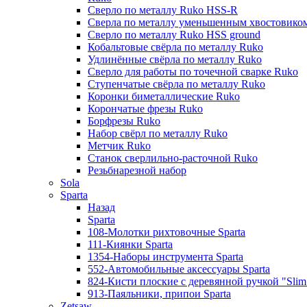
Сверло по металлу Ruko HSS-R
Сверла по металлу уменьшенным хвостовико
Сверло по металлу Ruko HSS ground
Кобальтовые свёрла по металлу Ruko
Удлинённые свёрла по металлу Ruko
Сверло для работы по точечной сварке Ruko
Ступенчатые свёрла по металлу Ruko
Коронки биметаллические Ruko
Корончатые фрезы Ruko
Борфрезы Ruko
Набор свёрл по металлу Ruko
Метчик Ruko
Станок сверлильно-расточной Ruko
Резьбнарезной набор
Sola
Sparta
Назад
Sparta
108-Молотки рихтовочные Sparta
111-Киянки Sparta
1354-Наборы инструмента Sparta
552-Автомобильные аксессуары Sparta
824-Кисти плоские с деревянной ручкой "Slim l
913-Паяльники, припои Sparta
Zetsaw