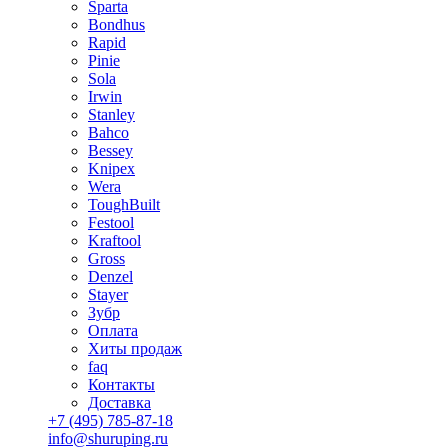
Sparta
Bondhus
Rapid
Pinie
Sola
Irwin
Stanley
Bahco
Bessey
Knipex
Wera
ToughBuilt
Festool
Kraftool
Gross
Denzel
Stayer
Зубр
Оплата
Хиты продаж
faq
Контакты
Доставка
+7 (495) 785-87-18
info@shuruping.ru