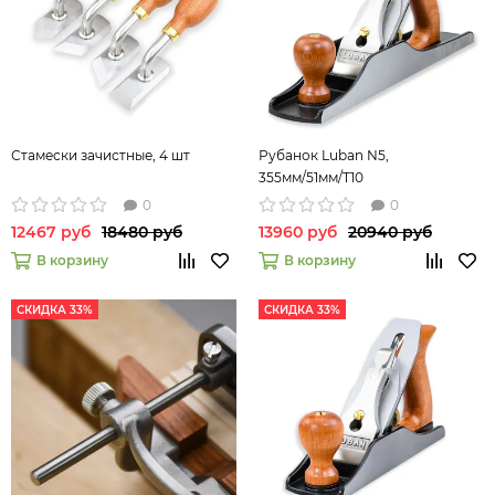
Стамески зачистные, 4 шт
Рубанок Luban N5,
355мм/51мм/T10
0
0
12467 руб
18480 руб
13960 руб
20940 руб
В корзину
В корзину
СКИДКА 33%
СКИДКА 33%