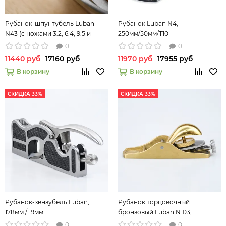
Рубанок-шпунтубель Luban
Рубанок Luban N4,
N43 (с ножами 3.2, 6.4, 9.5 и
250мм/50мм/T10
12.7мм)
0
0
11440 руб
17160 руб
11970 руб
17955 руб
В корзину
В корзину
СКИДКА 33%
СКИДКА 33%
Рубанок-зензубель Luban,
Рубанок торцовочный
178мм / 19мм
бронзовый Luban N103,
12град/T10
0
0