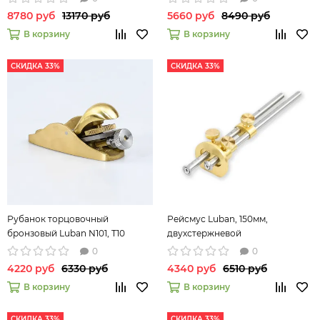
8780 руб
13170 руб
5660 руб
8490 руб
В корзину
В корзину
СКИДКА 33%
СКИДКА 33%
Рубанок торцовочный
Рейсмус Luban, 150мм,
бронзовый Luban N101, T10
двухстержневой
0
0
4220 руб
6330 руб
4340 руб
6510 руб
В корзину
В корзину
СКИДКА 33%
СКИДКА 33%