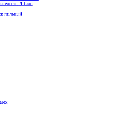
оительства/Шило
иск пильный
arex