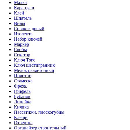
Малка
Карандаш
Клей
Шпатель
Вилы
Совок садовый
Изолента
Набор ключей
Маркер
Скобы
Секатор
Ключ Torx
Ключ шестигранник
Мелок разметочный
Полотно
Стамеска
Фреза.
Грифель
Рубанок
Линейка
Киянка
Пассатижи, плоскогубцы
Клещи
Отвертка
Органайзер строительный