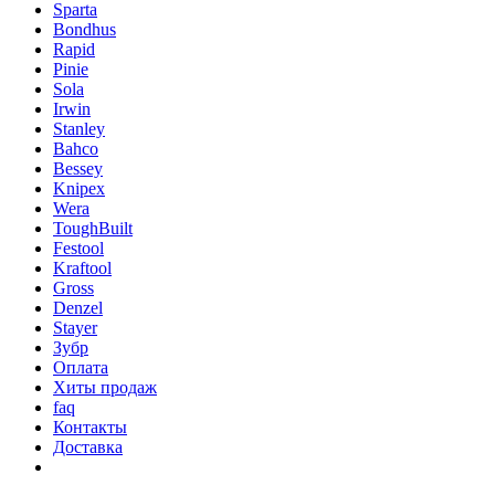
Sparta
Bondhus
Rapid
Pinie
Sola
Irwin
Stanley
Bahco
Bessey
Knipex
Wera
ToughBuilt
Festool
Kraftool
Gross
Denzel
Stayer
Зубр
Оплата
Хиты продаж
faq
Контакты
Доставка