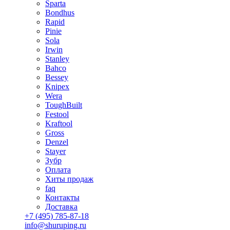
Sparta
Bondhus
Rapid
Pinie
Sola
Irwin
Stanley
Bahco
Bessey
Knipex
Wera
ToughBuilt
Festool
Kraftool
Gross
Denzel
Stayer
Зубр
Оплата
Хиты продаж
faq
Контакты
Доставка
+7 (495) 785-87-18
info@shuruping.ru