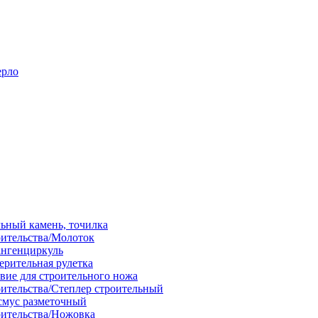
ерло
льный камень, точилка
оительства/Молоток
ангенциркуль
ерительная рулетка
вие для строительного ножа
оительства/Степлер строительный
смус разметочный
оительства/Ножовка