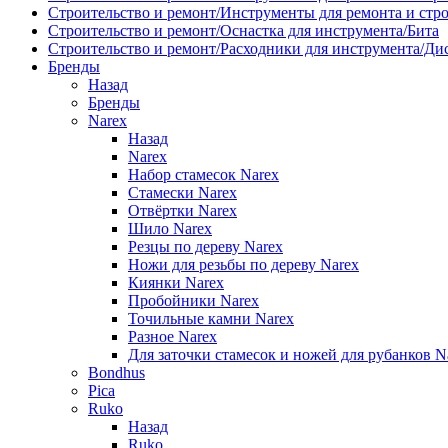
Строительство и ремонт/Инструменты для ремонта и стр
Строительство и ремонт/Оснастка для инструмента/Бита
Строительство и ремонт/Расходники для инструмента/Д
Бренды
Назад
Бренды
Narex
Назад
Narex
Набор стамесок Narex
Стамески Narex
Отвёртки Narex
Шило Narex
Резцы по дереву Narex
Ножи для резьбы по дереву Narex
Киянки Narex
Пробойники Narex
Точильные камни Narex
Разное Narex
Для заточки стамесок и ножей для рубанков N
Bondhus
Pica
Ruko
Назад
Ruko