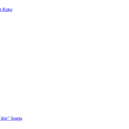
м Ruko
ine" Sparta