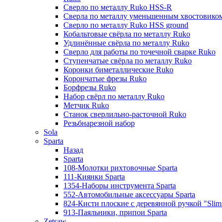
Сверло по металлу Ruko HSS-R
Сверла по металлу уменьшенным хвостовико
Сверло по металлу Ruko HSS ground
Кобальтовые свёрла по металлу Ruko
Удлинённые свёрла по металлу Ruko
Сверло для работы по точечной сварке Ruko
Ступенчатые свёрла по металлу Ruko
Коронки биметаллические Ruko
Корончатые фрезы Ruko
Борфрезы Ruko
Набор свёрл по металлу Ruko
Метчик Ruko
Станок сверлильно-расточной Ruko
Резьбнарезной набор
Sola
Sparta
Назад
Sparta
108-Молотки рихтовочные Sparta
111-Киянки Sparta
1354-Наборы инструмента Sparta
552-Автомобильные аксессуары Sparta
824-Кисти плоские с деревянной ручкой "Slim l
913-Паяльники, припои Sparta
Zetsaw