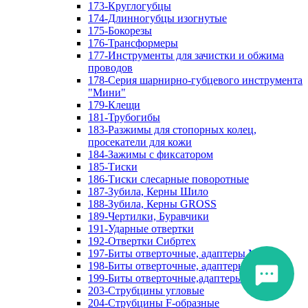
173-Круглогубцы
174-Длинногубцы изогнутые
175-Бокорезы
176-Трансформеры
177-Инструменты для зачистки и обжима
проводов
178-Серия шарнирно-губцевого инструмента
"Мини"
179-Клещи
181-Трубогибы
183-Разжимы для стопорных колец,
просекатели для кожи
184-Зажимы с фиксатором
185-Тиски
186-Тиски слесарные поворотные
187-Зубила, Керны Шило
188-Зубила, Керны GROSS
189-Чертилки, Буравчики
191-Ударные отвертки
192-Отвертки Сибртех
197-Биты отверточные, адаптеры Matrix
198-Биты отверточные, адаптеры Прочие
199-Биты отверточные,адаптеры Сибртех
203-Струбцины угловые
204-Струбцины F-образные