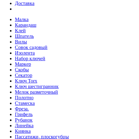
Доставка
Малка
Карандаш
Клей
Шпатель
Вилы
Совок садовый
Изолента
Набор ключей
Маркер
Скобы
Секатор
Ключ Torx
Ключ шестигранник
Мелок разметочный
Полотно
Стамеска
Фреза.
Грифель
Рубанок
Линейка
Киянка
Пассатижи, плоскогубцы