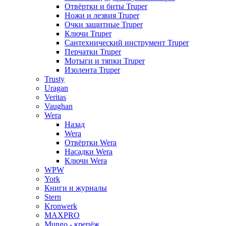
Отвёртки и биты Truper
Ножи и лезвия Truper
Очки защитные Truper
Ключи Truper
Сантехнический инструмент Truper
Перчатки Truper
Мотыги и тяпки Truper
Изолента Truper
Trusty
Uragan
Veritas
Vaughan
Wera
Назад
Wera
Отвёртки Wera
Насадки Wera
Ключи Wera
WPW
York
Книги и журналы
Stern
Kronwerk
MAXPRO
Mungo - крепёж