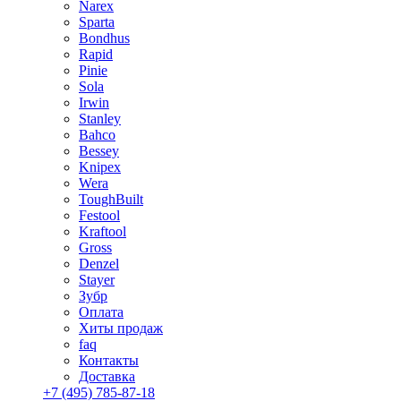
Narex
Sparta
Bondhus
Rapid
Pinie
Sola
Irwin
Stanley
Bahco
Bessey
Knipex
Wera
ToughBuilt
Festool
Kraftool
Gross
Denzel
Stayer
Зубр
Оплата
Хиты продаж
faq
Контакты
Доставка
+7 (495) 785-87-18