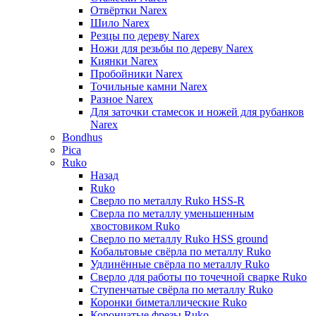
Отвёртки Narex
Шило Narex
Резцы по дереву Narex
Ножи для резьбы по дереву Narex
Киянки Narex
Пробойники Narex
Точильные камни Narex
Разное Narex
Для заточки стамесок и ножей для рубанков
Narex
Bondhus
Pica
Ruko
Назад
Ruko
Сверло по металлу Ruko HSS-R
Сверла по металлу уменьшенным
хвостовиком Ruko
Сверло по металлу Ruko HSS ground
Кобальтовые свёрла по металлу Ruko
Удлинённые свёрла по металлу Ruko
Сверло для работы по точечной сварке Ruko
Ступенчатые свёрла по металлу Ruko
Коронки биметаллические Ruko
Корончатые фрезы Ruko