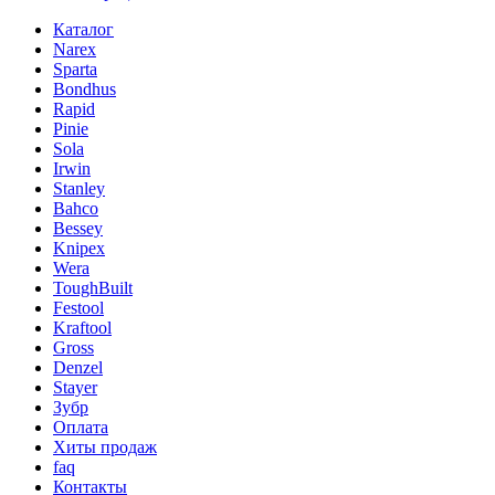
Каталог
Narex
Sparta
Bondhus
Rapid
Pinie
Sola
Irwin
Stanley
Bahco
Bessey
Knipex
Wera
ToughBuilt
Festool
Kraftool
Gross
Denzel
Stayer
Зубр
Оплата
Хиты продаж
faq
Контакты