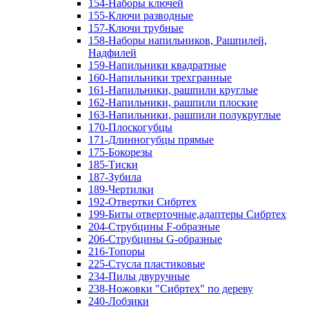
154-Наборы ключей
155-Ключи разводные
157-Ключи трубные
158-Наборы напильников, Рашпилей,
Надфилей
159-Напильники квадратные
160-Напильники трехгранные
161-Напильники, рашпили круглые
162-Напильники, рашпили плоские
163-Напильники, рашпили полукруглые
170-Плоскогубцы
171-Длинногубцы прямые
175-Бокорезы
185-Тиски
187-Зубила
189-Чертилки
192-Отвертки Сибртех
199-Биты отверточные,адаптеры Сибртех
204-Струбцины F-образные
206-Струбцины G-образные
216-Топоры
225-Стусла пластиковые
234-Пилы двуручные
238-Ножовки "Сибртех" по дереву
240-Лобзики