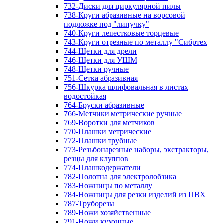
732-Диски для циркулярной пилы
738-Круги абразивные на ворсовой
подложке под "липучку"
740-Круги лепестковые торцевые
743-Круги отрезные по металлу "Сибртех
744-Щетки для дрели
746-Щетки для УШМ
748-Щетки ручные
751-Сетка абразивная
756-Шкурка шлифовальная в листах
водостойкая
764-Бруски абразивные
766-Метчики метрические ручные
769-Воротки для метчиков
770-Плашки метрические
772-Плашки трубные
773-Резьбонарезные наборы, экстракторы,
резцы для клуппов
774-Плашкодержатели
782-Полотна для электролобзика
783-Ножницы по металлу
784-Ножницы для резки изделий из ПВХ
787-Труборезы
789-Ножи хозяйственные
791-Ножи кухонные