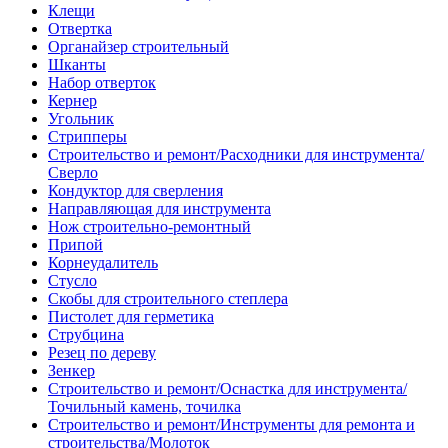
Клещи
Отвертка
Органайзер строительный
Шканты
Набор отверток
Кернер
Угольник
Стрипперы
Строительство и ремонт/Расходники для инструмента/
Сверло
Кондуктор для сверления
Направляющая для инструмента
Нож строительно-ремонтный
Припой
Корнеудалитель
Стусло
Скобы для строительного степлера
Пистолет для герметика
Струбцина
Резец по дереву
Зенкер
Строительство и ремонт/Оснастка для инструмента/
Точильный камень, точилка
Строительство и ремонт/Инструменты для ремонта и
строительства/Молоток