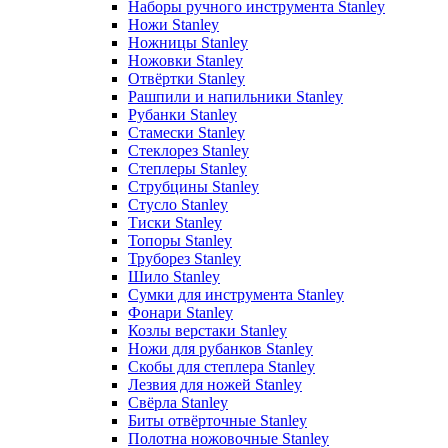
Наборы ручного инструмента Stanley
Ножи Stanley
Ножницы Stanley
Ножовки Stanley
Отвёртки Stanley
Рашпили и напильники Stanley
Рубанки Stanley
Стамески Stanley
Стеклорез Stanley
Степлеры Stanley
Струбцины Stanley
Стусло Stanley
Тиски Stanley
Топоры Stanley
Труборез Stanley
Шило Stanley
Сумки для инструмента Stanley
Фонари Stanley
Козлы верстаки Stanley
Ножи для рубанков Stanley
Скобы для степлера Stanley
Лезвия для ножей Stanley
Свёрла Stanley
Биты отвёрточные Stanley
Полотна ножовочные Stanley