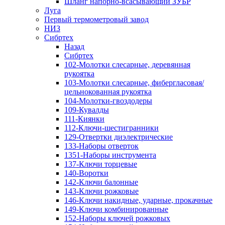
Шланг напорно-всасывающий ЗУБР
Луга
Первый термометровый завод
НИЗ
Сибртех
Назад
Сибртех
102-Молотки слесарные, деревянная
рукоятка
103-Молотки слесарные, фибергласовая/
цельнокованная рукоятка
104-Молотки-гвоздодеры
109-Кувалды
111-Киянки
112-Ключи-шестигранники
129-Отвертки диэлектрические
133-Наборы отверток
1351-Наборы инструмента
137-Ключи торцевые
140-Воротки
142-Ключи балонные
143-Ключи рожковые
146-Ключи накидные, ударные, прокачные
149-Ключи комбинированные
152-Наборы ключей рожковых