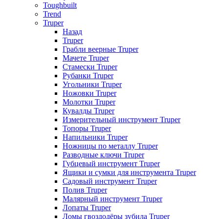
Toughbuilt
Trend
Truper
Назад
Truper
Грабли веерные Truper
Мачете Truper
Стамески Truper
Рубанки Truper
Угольники Truper
Ножовки Truper
Молотки Truper
Кувалды Truper
Измерительный инструмент Truper
Топоры Truper
Напильники Truper
Ножницы по металлу Truper
Разводные ключи Truper
Губцевый инструмент Truper
Ящики и сумки для инструмента Truper
Садовый инструмент Truper
Полив Truper
Малярный инструмент Truper
Лопаты Truper
Ломы гвоздодёры зубила Truper