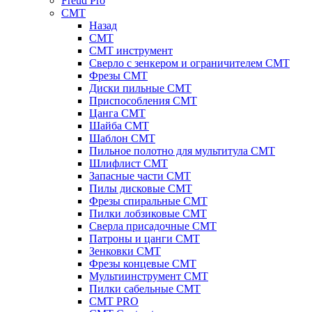
Freud Pro
CMT
Назад
CMT
CMT инструмент
Сверло с зенкером и ограничителем CMT
Фрезы CMT
Диски пильные CMT
Приспособления СМТ
Цанга CMT
Шайба CMT
Шаблон CMT
Пильное полотно для мультитула CMT
Шлифлист CMT
Запасные части CMT
Пилы дисковые CMT
Фрезы спиральные CMT
Пилки лобзиковые СМТ
Сверла присадочные СМТ
Патроны и цанги CMT
Зенковки СМТ
Фрезы концевые CMT
Мультиинструмент СМТ
Пилки сабельные СМТ
CMT PRO