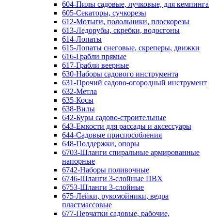
604-Пилы садовые, лучковые, для кемпинга
605-Секаторы, сучкорезы
612-Мотыги, полольники, плоскорезы
613-Ледорубы, скребки, водосгоны
614-Лопаты
615-Лопаты снеговые, скреперы, движки
616-Грабли прямые
617-Грабли веерные
630-Наборы садового инструмента
631-Прочий садово-огородный инструмент
632-Метла
635-Косы
638-Вилы
642-Буры садово-строительные
643-Емкости для рассады и аксессуары
644-Садовые приспособления
648-Поддержки, опоры
6703-Шланги спиральные армированные
напорные
6742-Наборы поливочные
6746-Шланги 3-слойные ПВХ
6753-Шланги 3-слойные
675-Лейки, рукомойники, ведра
пластмассовые
677-Перчатки садовые, рабочие,