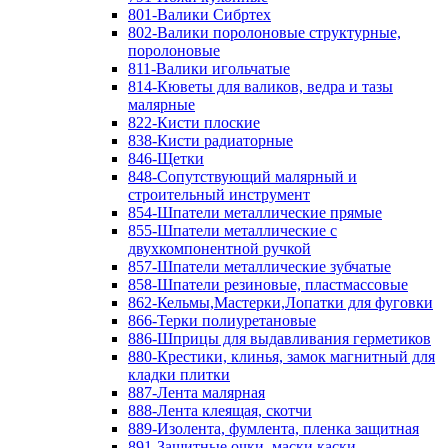
801-Валики Сибртех
802-Валики поролоновые структурные,
поролоновые
811-Валики игольчатые
814-Кюветы для валиков, ведра и тазы
малярные
822-Кисти плоские
838-Кисти радиаторные
846-Щетки
848-Сопутствующий малярный и
строительный инструмент
854-Шпатели металлические прямые
855-Шпатели металлические с
двухкомпонентной ручкой
857-Шпатели металлические зубчатые
858-Шпатели резиновые, пластмассовые
862-Кельмы,Мастерки,Лопатки для фуговки
866-Терки полиуретановые
886-Шприцы для выдавливания герметиков
880-Крестики, клинья, замок магнитный для
кладки плитки
887-Лента малярная
888-Лента клеящая, скотчи
889-Изолента, фумлента, пленка защитная
891-Защитные очки, маски,каски