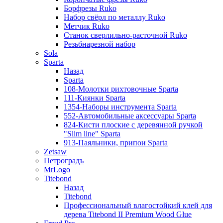
Борфрезы Ruko
Набор свёрл по металлу Ruko
Метчик Ruko
Станок сверлильно-расточной Ruko
Резьбнарезной набор
Sola
Sparta
Назад
Sparta
108-Молотки рихтовочные Sparta
111-Киянки Sparta
1354-Наборы инструмента Sparta
552-Автомобильные аксессуары Sparta
824-Кисти плоские с деревянной ручкой
"Slim line" Sparta
913-Паяльники, припои Sparta
Zetsaw
Петроградъ
MrLogo
Titebond
Назад
Titebond
Профессиональный влагостойкий клей для
дерева Titebond II Premium Wood Glue