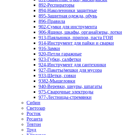
892-Респираторы
894-Наколенники защитные
895-Защитная одежда, обувь
896-Правила
902-Сумки для инструмента
906-Ящики, шкафы, органайзеры, лотки
913-Паяльники, припои, паста ГОИ
914-Инструмент для пайки и сварки
916-Замки
920-Петли гаражные
923-Губки, салфетки
924-Инструмент для сантехники
927-Пакеты/мешки для мусора
933-Щетки, совки
9382-Мышеловки
940-Веревки, шнуры, шпагаты
975-Сварочные электроды
977-Лестницы-стремянки
Сибин
Светозар
Росток
Ресанта
Тевтон
Труд