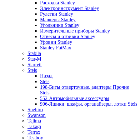
Расходка Stanley
Электроинструмент Stanley
Рулетки Stanley
Маркеры Stanley
Угольники Stanley
Измерительные приборы Stanley
Отвесы и отбивки Stanley
Уровни Stanley
Stanley FatMax
Stabila
Star-M
Starrett
Stels
Назад
Stels
198-Биты отверточные, адаптеры Прочие
Stels
552-Автомобильные аксессуары
906-Ящики, шкафы, органайзеры, лотки Stels
Suehiro
Swanson
Tajima
Takagi
Terrax
Testboy