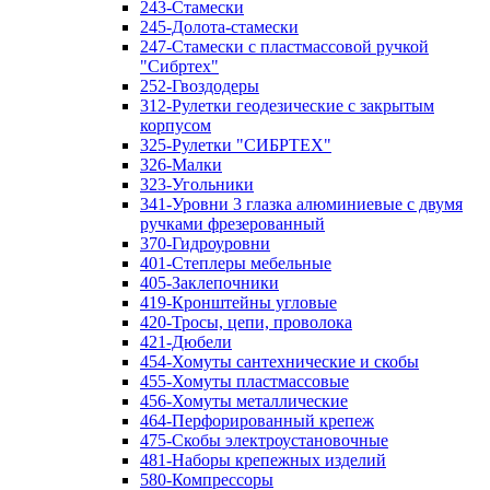
243-Стамески
245-Долота-стамески
247-Стамески с пластмассовой ручкой
"Сибртех"
252-Гвоздодеры
312-Рулетки геодезические с закрытым
корпусом
325-Рулетки "СИБРТЕХ"
326-Малки
323-Угольники
341-Уровни 3 глазка алюминиевые с двумя
ручками фрезерованный
370-Гидроуровни
401-Степлеры мебельные
405-Заклепочники
419-Кронштейны угловые
420-Тросы, цепи, проволока
421-Дюбели
454-Хомуты сантехнические и скобы
455-Хомуты пластмассовые
456-Хомуты металлические
464-Перфорированный крепеж
475-Скобы электроустановочные
481-Наборы крепежных изделий
580-Компрессоры