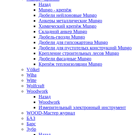
Назад
Mungo - крепёж
Дюбели нейлоновые Mungo
Анкеры металлические Mungo
Химический крепёж Mungo
Складной анкер Mungo
Дюбель-гвозди Mungo
Дюбели для гипсокартона Mungo
Дюбели для пустотелых конструкций Mungo
Крепление строительных лесов Mungo
Дюбели фасадные Mungo
Крепёж теплоизоляции Mungo
Völkel
Wiha
Witte
Wolfcraft
Woodwork
Назад
Woodwork
Измерительный электронный инструмент
WOOD-Мастер журнал
БАЗ
Барс
Зубр
Назад