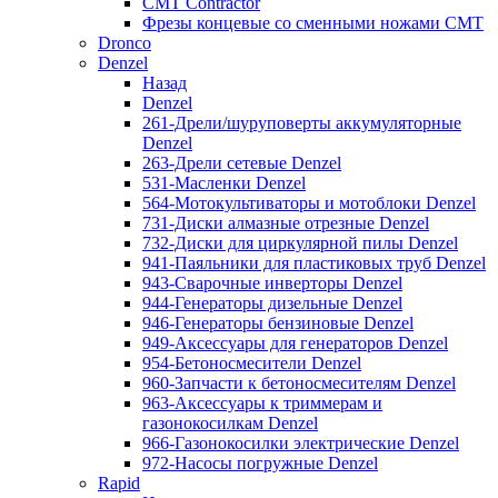
CMT Contractor
Фрезы концевые со сменными ножами CMT
Dronco
Denzel
Назад
Denzel
261-Дрели/шуруповерты аккумуляторные
Denzel
263-Дрели сетевые Denzel
531-Масленки Denzel
564-Мотокультиваторы и мотоблоки Denzel
731-Диски алмазные отрезные Denzel
732-Диски для циркулярной пилы Denzel
941-Паяльники для пластиковых труб Denzel
943-Сварочные инверторы Denzel
944-Генераторы дизельные Denzel
946-Генераторы бензиновые Denzel
949-Аксессуары для генераторов Denzel
954-Бетоносмесители Denzel
960-Запчасти к бетоносмесителям Denzel
963-Аксессуары к триммерам и
газонокосилкам Denzel
966-Газонокосилки электрические Denzel
972-Насосы погружные Denzel
Rapid