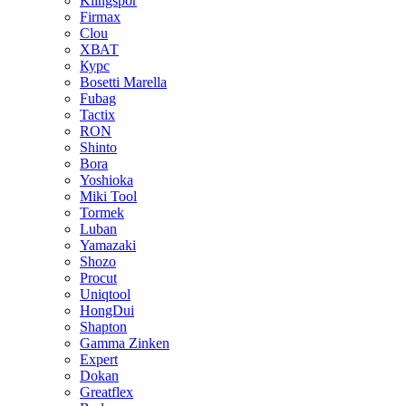
Klingspor
Firmax
Clou
XВАТ
Курс
Bosetti Marella
Fubag
Tactix
RON
Shinto
Bora
Yoshioka
Miki Tool
Tormek
Luban
Yamazaki
Shozo
Procut
Uniqtool
HongDui
Shapton
Gamma Zinken
Expert
Dokan
Greatflex