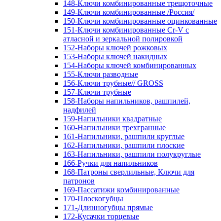
148-Ключи комбинированные трещоточные
149-Ключи комбинированные /Россия/
150-Ключи комбинированные оцинкованные
151-Ключи комбинированные Cr-V с
атласной и зеркальной полировкой
152-Наборы ключей рожковых
153-Наборы ключей накидных
154-Наборы ключей комбинированных
155-Ключи разводные
156-Ключи трубные// GROSS
157-Ключи трубные
158-Наборы напильников, рашпилей,
надфилей
159-Напильники квадратные
160-Напильники трехгранные
161-Напильники, рашпили круглые
162-Напильники, рашпили плоские
163-Напильники, рашпили полукруглые
166-Ручки для напильников
168-Патроны сверлильные, Ключи для
патронов
169-Пассатижи комбинированные
170-Плоскогубцы
171-Длинногубцы прямые
172-Кусачки торцевые