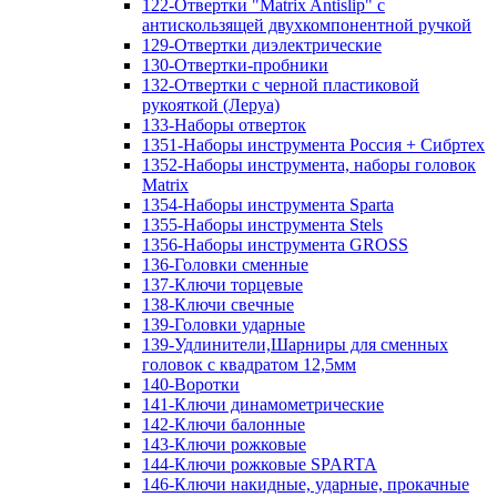
122-Отвертки "Matrix Antislip" с
антискользящей двухкомпонентной ручкой
129-Отвертки диэлектрические
130-Отвертки-пробники
132-Отвертки с черной пластиковой
рукояткой (Леруа)
133-Наборы отверток
1351-Наборы инструмента Россия + Сибртех
1352-Наборы инструмента, наборы головок
Matrix
1354-Наборы инструмента Sparta
1355-Наборы инструмента Stels
1356-Наборы инструмента GROSS
136-Головки сменные
137-Ключи торцевые
138-Ключи свечные
139-Головки ударные
139-Удлинители,Шарниры для сменных
головок с квадратом 12,5мм
140-Воротки
141-Ключи динамометрические
142-Ключи балонные
143-Ключи рожковые
144-Ключи рожковые SPARTA
146-Ключи накидные, ударные, прокачные