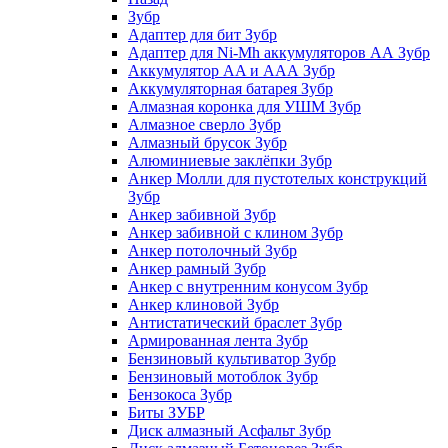
Зубр
Адаптер для бит Зубр
Адаптер для Ni-Mh аккумуляторов АА Зубр
Аккумулятор AA и ААА Зубр
Аккумуляторная батарея Зубр
Алмазная коронка для УШМ Зубр
Алмазное сверло Зубр
Алмазный брусок Зубр
Алюминиевые заклёпки Зубр
Анкер Молли для пустотелых конструкций
Зубр
Анкер забивной Зубр
Анкер забивной с клином Зубр
Анкер потолочный Зубр
Анкер рамный Зубр
Анкер с внутренним конусом Зубр
Анкер клиновой Зубр
Антистатический браслет Зубр
Армированная лента Зубр
Бензиновый культиватор Зубр
Бензиновый мотоблок Зубр
Бензокоса Зубр
Биты ЗУБР
Диск алмазный Асфальт Зубр