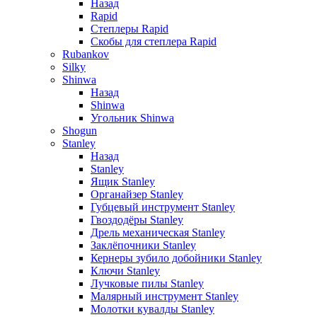
Назад
Rapid
Степлеры Rapid
Скобы для cтеплера Rapid
Rubankov
Silky
Shinwa
Назад
Shinwa
Угольник Shinwa
Shogun
Stanley
Назад
Stanley
Ящик Stanley
Органайзер Stanley
Губцевый инструмент Stanley
Гвоздодёры Stanley
Дрель механическая Stanley
Заклёпочники Stanley
Кернеры зубило добойники Stanley
Ключи Stanley
Лучковые пилы Stanley
Малярный инструмент Stanley
Молотки кувалды Stanley