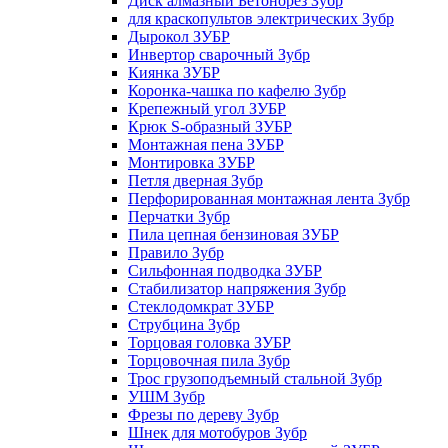
Диск алмазный Бетонорез Зубр
для краскопультов электрических Зубр
Дырокол ЗУБР
Инвертор сварочный Зубр
Киянка ЗУБР
Коронка-чашка по кафелю Зубр
Крепежный угол ЗУБР
Крюк S-образный ЗУБР
Монтажная пена ЗУБР
Монтировка ЗУБР
Петля дверная Зубр
Перфорированная монтажная лента Зубр
Перчатки Зубр
Пила цепная бензиновая ЗУБР
Правило Зубр
Сильфонная подводка ЗУБР
Стабилизатор напряжения Зубр
Стеклодомкрат ЗУБР
Струбцина Зубр
Торцовая головка ЗУБР
Торцовочная пила Зубр
Трос грузоподъемный стальной Зубр
УШМ Зубр
Фрезы по дереву Зубр
Шнек для мотобуров Зубр