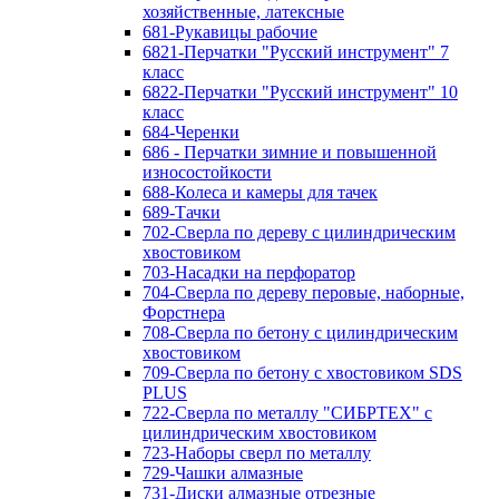
хозяйственные, латексные
681-Рукавицы рабочие
6821-Перчатки "Русский инструмент" 7
класс
6822-Перчатки "Русский инструмент" 10
класс
684-Черенки
686 - Перчатки зимние и повышенной
износостойкости
688-Колеса и камеры для тачек
689-Тачки
702-Сверла по дереву с цилиндрическим
хвостовиком
703-Насадки на перфоратор
704-Сверла по дереву перовые, наборные,
Форстнера
708-Сверла по бетону с цилиндрическим
хвостовиком
709-Сверла по бетону с хвостовиком SDS
PLUS
722-Сверла по металлу "СИБРТЕХ" с
цилиндрическим хвостовиком
723-Наборы сверл по металлу
729-Чашки алмазные
731-Диски алмазные отрезные