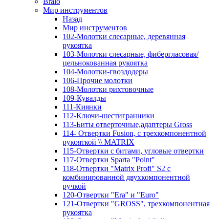
Bralo
Мир инструментов
Назад
Мир инструментов
102-Молотки слесарные, деревянная
рукоятка
103-Молотки слесарные, фибергласовая/
цельнокованная рукоятка
104-Молотки-гвоздодеры
106-Прочие молотки
108-Молотки рихтовочные
109-Кувалды
111-Киянки
112-Ключи-шестигранники
113-Биты отверточные,адаптеры Gross
114- Отвертки Fusion, c трехкомпонентной
рукояткой \\ MATRIX
115-Отвертки с битами, угловые отвертки
117-Отвертки Sparta "Point"
118-Отвертки "Matrix Profi" S2 с
комбинированной двухкомпонентной
ручкой
120-Отвертки "Era" и "Euro"
121-Отвертки "GROSS", трехкомпонентная
рукоятка