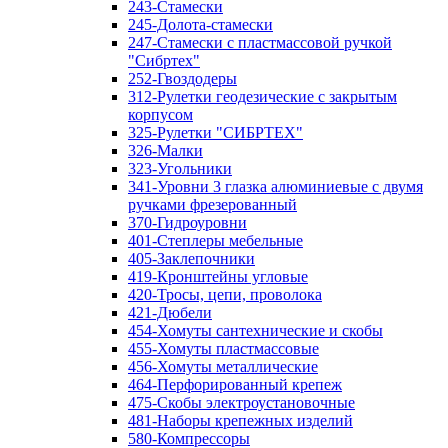
243-Стамески
245-Долота-стамески
247-Стамески с пластмассовой ручкой
"Сибртех"
252-Гвоздодеры
312-Рулетки геодезические с закрытым
корпусом
325-Рулетки "СИБРТЕХ"
326-Малки
323-Угольники
341-Уровни 3 глазка алюминиевые с двумя
ручками фрезерованный
370-Гидроуровни
401-Степлеры мебельные
405-Заклепочники
419-Кронштейны угловые
420-Тросы, цепи, проволока
421-Дюбели
454-Хомуты сантехнические и скобы
455-Хомуты пластмассовые
456-Хомуты металлические
464-Перфорированный крепеж
475-Скобы электроустановочные
481-Наборы крепежных изделий
580-Компрессоры