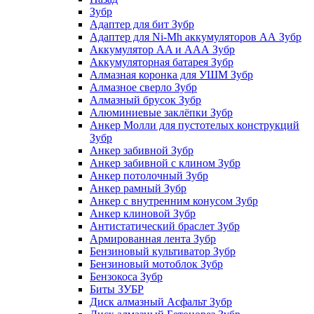
Зубр
Адаптер для бит Зубр
Адаптер для Ni-Mh аккумуляторов АА Зубр
Аккумулятор AA и ААА Зубр
Аккумуляторная батарея Зубр
Алмазная коронка для УШМ Зубр
Алмазное сверло Зубр
Алмазный брусок Зубр
Алюминиевые заклёпки Зубр
Анкер Молли для пустотелых конструкций
Зубр
Анкер забивной Зубр
Анкер забивной с клином Зубр
Анкер потолочный Зубр
Анкер рамный Зубр
Анкер с внутренним конусом Зубр
Анкер клиновой Зубр
Антистатический браслет Зубр
Армированная лента Зубр
Бензиновый культиватор Зубр
Бензиновый мотоблок Зубр
Бензокоса Зубр
Биты ЗУБР
Диск алмазный Асфальт Зубр