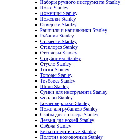
Наборы ручного инструмента Stanley
Ножи Stanley
Ножницы Stanley
Ножовки Stanley
Отвёртки Stanley
Рашпили и напильники Stanley
Рубанки Stanley
Стамески Stanley
Стеклорез Stanley
Степлеры Stanley
Струбцины Stanley
Стусло Stanley
Тиски Stanley
Топоры Stanley
Труборез Stanley
Шило Stanley
Сумки для инструмента Stanley
Фонари Stanley
Козлы верстаки Stanley
Ножи для рубанков Stanley
Скобы для степлера Stanley
Лезвия для ножей Stanley
Свёрла Stanley
Биты отвёрточные Stanley
Полотна ножовочные Stanley