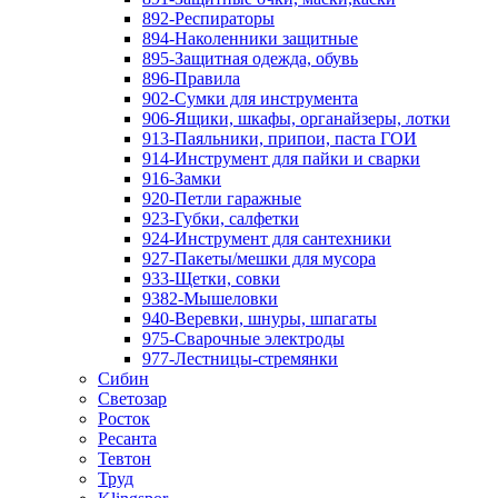
892-Респираторы
894-Наколенники защитные
895-Защитная одежда, обувь
896-Правила
902-Сумки для инструмента
906-Ящики, шкафы, органайзеры, лотки
913-Паяльники, припои, паста ГОИ
914-Инструмент для пайки и сварки
916-Замки
920-Петли гаражные
923-Губки, салфетки
924-Инструмент для сантехники
927-Пакеты/мешки для мусора
933-Щетки, совки
9382-Мышеловки
940-Веревки, шнуры, шпагаты
975-Сварочные электроды
977-Лестницы-стремянки
Сибин
Светозар
Росток
Ресанта
Тевтон
Труд