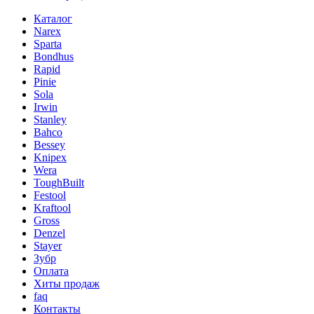
Каталог
Narex
Sparta
Bondhus
Rapid
Pinie
Sola
Irwin
Stanley
Bahco
Bessey
Knipex
Wera
ToughBuilt
Festool
Kraftool
Gross
Denzel
Stayer
Зубр
Оплата
Хиты продаж
faq
Контакты