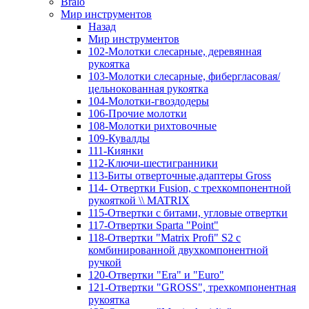
Bralo
Мир инструментов
Назад
Мир инструментов
102-Молотки слесарные, деревянная
рукоятка
103-Молотки слесарные, фибергласовая/
цельнокованная рукоятка
104-Молотки-гвоздодеры
106-Прочие молотки
108-Молотки рихтовочные
109-Кувалды
111-Киянки
112-Ключи-шестигранники
113-Биты отверточные,адаптеры Gross
114- Отвертки Fusion, c трехкомпонентной
рукояткой \\ MATRIX
115-Отвертки с битами, угловые отвертки
117-Отвертки Sparta "Point"
118-Отвертки "Matrix Profi" S2 с
комбинированной двухкомпонентной
ручкой
120-Отвертки "Era" и "Euro"
121-Отвертки "GROSS", трехкомпонентная
рукоятка