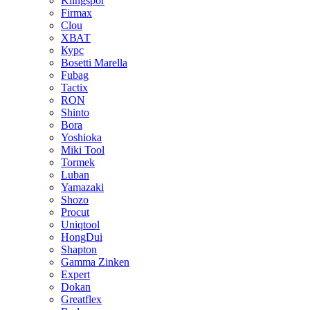
Klingspor
Firmax
Clou
XВАТ
Курс
Bosetti Marella
Fubag
Tactix
RON
Shinto
Bora
Yoshioka
Miki Tool
Tormek
Luban
Yamazaki
Shozo
Procut
Uniqtool
HongDui
Shapton
Gamma Zinken
Expert
Dokan
Greatflex