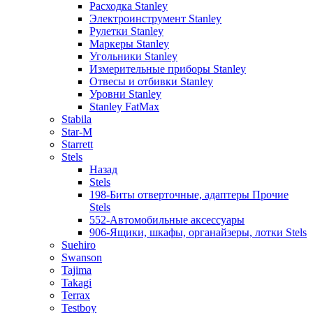
Расходка Stanley
Электроинструмент Stanley
Рулетки Stanley
Маркеры Stanley
Угольники Stanley
Измерительные приборы Stanley
Отвесы и отбивки Stanley
Уровни Stanley
Stanley FatMax
Stabila
Star-M
Starrett
Stels
Назад
Stels
198-Биты отверточные, адаптеры Прочие
Stels
552-Автомобильные аксессуары
906-Ящики, шкафы, органайзеры, лотки Stels
Suehiro
Swanson
Tajima
Takagi
Terrax
Testboy