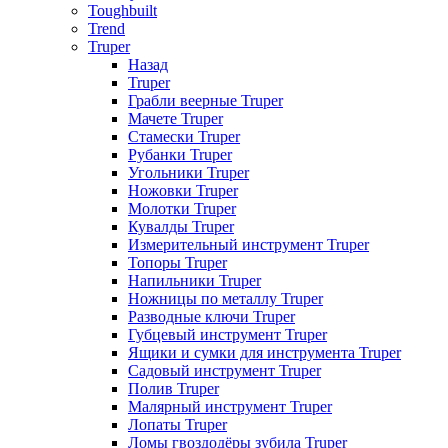
Toughbuilt
Trend
Truper
Назад
Truper
Грабли веерные Truper
Мачете Truper
Стамески Truper
Рубанки Truper
Угольники Truper
Ножовки Truper
Молотки Truper
Кувалды Truper
Измерительный инструмент Truper
Топоры Truper
Напильники Truper
Ножницы по металлу Truper
Разводные ключи Truper
Губцевый инструмент Truper
Ящики и сумки для инструмента Truper
Садовый инструмент Truper
Полив Truper
Малярный инструмент Truper
Лопаты Truper
Ломы гвоздодёры зубила Truper