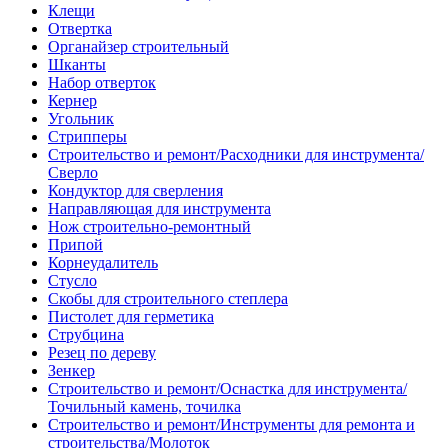
Клещи
Отвертка
Органайзер строительный
Шканты
Набор отверток
Кернер
Угольник
Стрипперы
Строительство и ремонт/Расходники для инструмента/
Сверло
Кондуктор для сверления
Направляющая для инструмента
Нож строительно-ремонтный
Припой
Корнеудалитель
Стусло
Скобы для строительного степлера
Пистолет для герметика
Струбцина
Резец по дереву
Зенкер
Строительство и ремонт/Оснастка для инструмента/
Точильный камень, точилка
Строительство и ремонт/Инструменты для ремонта и
строительства/Молоток