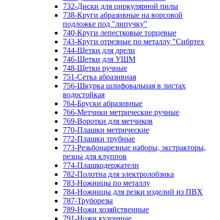
732-Диски для циркулярной пилы
738-Круги абразивные на ворсовой
подложке под "липучку"
740-Круги лепестковые торцевые
743-Круги отрезные по металлу "Сибртех
744-Щетки для дрели
746-Щетки для УШМ
748-Щетки ручные
751-Сетка абразивная
756-Шкурка шлифовальная в листах
водостойкая
764-Бруски абразивные
766-Метчики метрические ручные
769-Воротки для метчиков
770-Плашки метрические
772-Плашки трубные
773-Резьбонарезные наборы, экстракторы,
резцы для клуппов
774-Плашкодержатели
782-Полотна для электролобзика
783-Ножницы по металлу
784-Ножницы для резки изделий из ПВХ
787-Труборезы
789-Ножи хозяйственные
791-Ножи кухонные