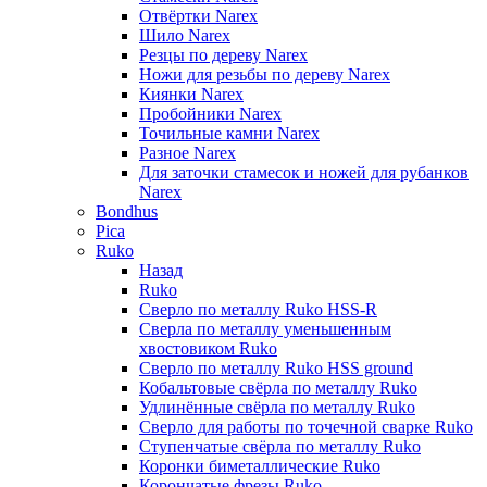
Отвёртки Narex
Шило Narex
Резцы по дереву Narex
Ножи для резьбы по дереву Narex
Киянки Narex
Пробойники Narex
Точильные камни Narex
Разное Narex
Для заточки стамесок и ножей для рубанков
Narex
Bondhus
Pica
Ruko
Назад
Ruko
Сверло по металлу Ruko HSS-R
Сверла по металлу уменьшенным
хвостовиком Ruko
Сверло по металлу Ruko HSS ground
Кобальтовые свёрла по металлу Ruko
Удлинённые свёрла по металлу Ruko
Сверло для работы по точечной сварке Ruko
Ступенчатые свёрла по металлу Ruko
Коронки биметаллические Ruko
Корончатые фрезы Ruko