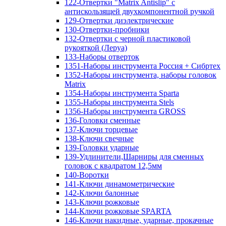
122-Отвертки "Matrix Antislip" с
антискользящей двухкомпонентной ручкой
129-Отвертки диэлектрические
130-Отвертки-пробники
132-Отвертки с черной пластиковой
рукояткой (Леруа)
133-Наборы отверток
1351-Наборы инструмента Россия + Сибртех
1352-Наборы инструмента, наборы головок
Matrix
1354-Наборы инструмента Sparta
1355-Наборы инструмента Stels
1356-Наборы инструмента GROSS
136-Головки сменные
137-Ключи торцевые
138-Ключи свечные
139-Головки ударные
139-Удлинители,Шарниры для сменных
головок с квадратом 12,5мм
140-Воротки
141-Ключи динамометрические
142-Ключи балонные
143-Ключи рожковые
144-Ключи рожковые SPARTA
146-Ключи накидные, ударные, прокачные