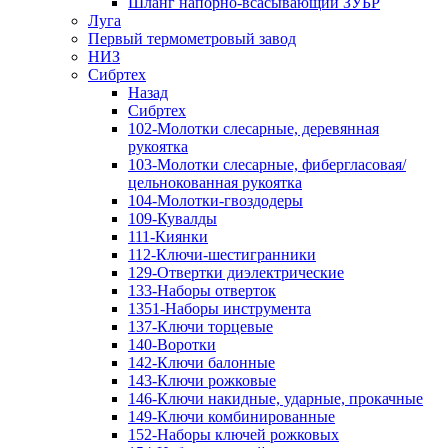
Шланг напорно-всасывающий ЗУБР
Луга
Первый термометровый завод
НИЗ
Сибртех
Назад
Сибртех
102-Молотки слесарные, деревянная
рукоятка
103-Молотки слесарные, фибергласовая/
цельнокованная рукоятка
104-Молотки-гвоздодеры
109-Кувалды
111-Киянки
112-Ключи-шестигранники
129-Отвертки диэлектрические
133-Наборы отверток
1351-Наборы инструмента
137-Ключи торцевые
140-Воротки
142-Ключи балонные
143-Ключи рожковые
146-Ключи накидные, ударные, прокачные
149-Ключи комбинированные
152-Наборы ключей рожковых