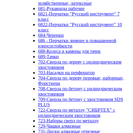
хозяйственные, латексные
681-Рукавицы рабочие
6821-Перчатки "Русский инструмент" 7
класс
6822-Перчатки "Русский инструмент" 10
класс
684-Черенки
686 - Перчатки зимние и повышенной
износостойкости
688-Колеса и камеры для тачек
689-Тачки
702-Сверла по дереву с цилиндрическим
хвостовиком
703-Насадки на перфоратор
704-Сверла по дереву перовые, наборные,
Форстнера
708-Сверла по бетону с цилиндрическим
хвостовиком
709-Сверла по бетону с хвостовиком SDS
PLUS
722-Сверла по металлу "СИБРТЕХ" с
цилиндрическим хвостовиком
723-Наборы сверл по металлу
729-Чашки алмазные
731-Диски алмазные отрезные