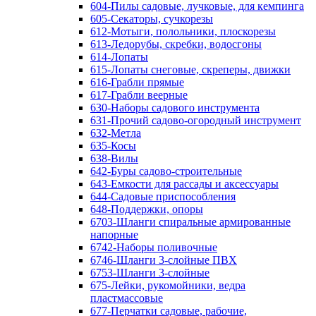
604-Пилы садовые, лучковые, для кемпинга
605-Секаторы, сучкорезы
612-Мотыги, полольники, плоскорезы
613-Ледорубы, скребки, водосгоны
614-Лопаты
615-Лопаты снеговые, скреперы, движки
616-Грабли прямые
617-Грабли веерные
630-Наборы садового инструмента
631-Прочий садово-огородный инструмент
632-Метла
635-Косы
638-Вилы
642-Буры садово-строительные
643-Емкости для рассады и аксессуары
644-Садовые приспособления
648-Поддержки, опоры
6703-Шланги спиральные армированные
напорные
6742-Наборы поливочные
6746-Шланги 3-слойные ПВХ
6753-Шланги 3-слойные
675-Лейки, рукомойники, ведра
пластмассовые
677-Перчатки садовые, рабочие,