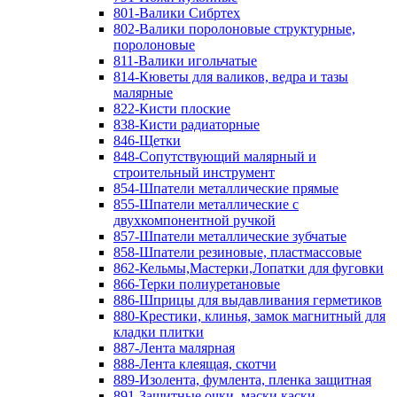
801-Валики Сибртех
802-Валики поролоновые структурные,
поролоновые
811-Валики игольчатые
814-Кюветы для валиков, ведра и тазы
малярные
822-Кисти плоские
838-Кисти радиаторные
846-Щетки
848-Сопутствующий малярный и
строительный инструмент
854-Шпатели металлические прямые
855-Шпатели металлические с
двухкомпонентной ручкой
857-Шпатели металлические зубчатые
858-Шпатели резиновые, пластмассовые
862-Кельмы,Мастерки,Лопатки для фуговки
866-Терки полиуретановые
886-Шприцы для выдавливания герметиков
880-Крестики, клинья, замок магнитный для
кладки плитки
887-Лента малярная
888-Лента клеящая, скотчи
889-Изолента, фумлента, пленка защитная
891-Защитные очки, маски,каски