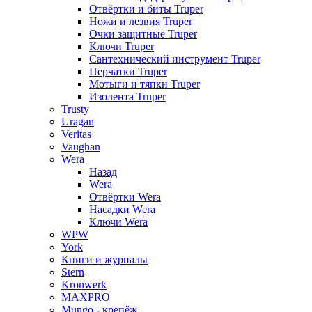
Отвёртки и биты Truper
Ножи и лезвия Truper
Очки защитные Truper
Ключи Truper
Сантехнический инструмент Truper
Перчатки Truper
Мотыги и тяпки Truper
Изолента Truper
Trusty
Uragan
Veritas
Vaughan
Wera
Назад
Wera
Отвёртки Wera
Насадки Wera
Ключи Wera
WPW
York
Книги и журналы
Stern
Kronwerk
MAXPRO
Mungo - крепёж