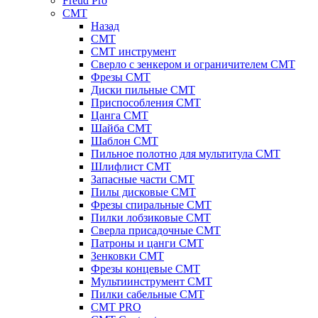
Freud Pro
CMT
Назад
CMT
CMT инструмент
Сверло с зенкером и ограничителем CMT
Фрезы CMT
Диски пильные CMT
Приспособления СМТ
Цанга CMT
Шайба CMT
Шаблон CMT
Пильное полотно для мультитула CMT
Шлифлист CMT
Запасные части CMT
Пилы дисковые CMT
Фрезы спиральные CMT
Пилки лобзиковые СМТ
Сверла присадочные СМТ
Патроны и цанги CMT
Зенковки СМТ
Фрезы концевые CMT
Мультиинструмент СМТ
Пилки сабельные СМТ
CMT PRO