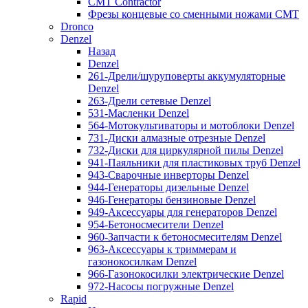
CMT Contractor
Фрезы концевые со сменными ножами CMT
Dronco
Denzel
Назад
Denzel
261-Дрели/шуруповерты аккумуляторные
Denzel
263-Дрели сетевые Denzel
531-Масленки Denzel
564-Мотокультиваторы и мотоблоки Denzel
731-Диски алмазные отрезные Denzel
732-Диски для циркулярной пилы Denzel
941-Паяльники для пластиковых труб Denzel
943-Сварочные инверторы Denzel
944-Генераторы дизельные Denzel
946-Генераторы бензиновые Denzel
949-Аксессуары для генераторов Denzel
954-Бетоносмесители Denzel
960-Запчасти к бетоносмесителям Denzel
963-Аксессуары к триммерам и
газонокосилкам Denzel
966-Газонокосилки электрические Denzel
972-Насосы погружные Denzel
Rapid