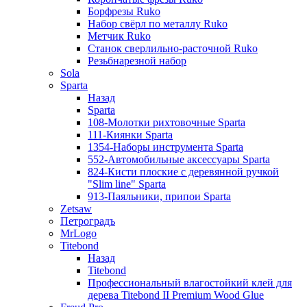
Борфрезы Ruko
Набор свёрл по металлу Ruko
Метчик Ruko
Станок сверлильно-расточной Ruko
Резьбнарезной набор
Sola
Sparta
Назад
Sparta
108-Молотки рихтовочные Sparta
111-Киянки Sparta
1354-Наборы инструмента Sparta
552-Автомобильные аксессуары Sparta
824-Кисти плоские с деревянной ручкой
"Slim line" Sparta
913-Паяльники, припои Sparta
Zetsaw
Петроградъ
MrLogo
Titebond
Назад
Titebond
Профессиональный влагостойкий клей для
дерева Titebond II Premium Wood Glue