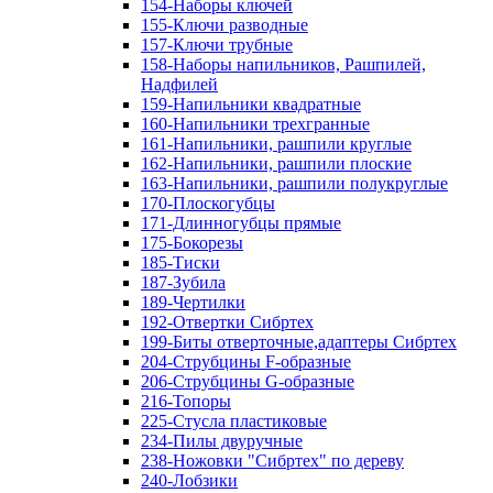
154-Наборы ключей
155-Ключи разводные
157-Ключи трубные
158-Наборы напильников, Рашпилей,
Надфилей
159-Напильники квадратные
160-Напильники трехгранные
161-Напильники, рашпили круглые
162-Напильники, рашпили плоские
163-Напильники, рашпили полукруглые
170-Плоскогубцы
171-Длинногубцы прямые
175-Бокорезы
185-Тиски
187-Зубила
189-Чертилки
192-Отвертки Сибртех
199-Биты отверточные,адаптеры Сибртех
204-Струбцины F-образные
206-Струбцины G-образные
216-Топоры
225-Стусла пластиковые
234-Пилы двуручные
238-Ножовки "Сибртех" по дереву
240-Лобзики