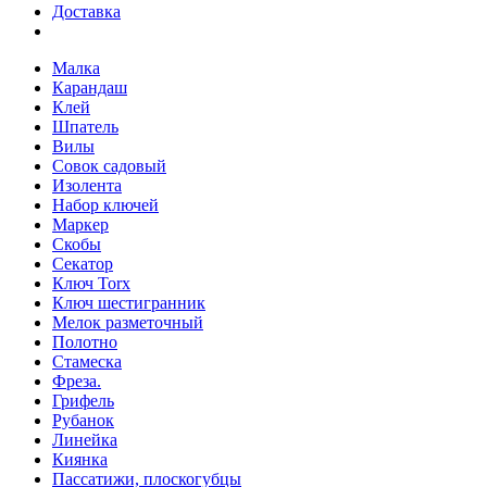
Доставка
Малка
Карандаш
Клей
Шпатель
Вилы
Совок садовый
Изолента
Набор ключей
Маркер
Скобы
Секатор
Ключ Torx
Ключ шестигранник
Мелок разметочный
Полотно
Стамеска
Фреза.
Грифель
Рубанок
Линейка
Киянка
Пассатижи, плоскогубцы