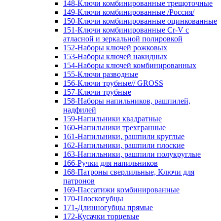
148-Ключи комбинированные трещоточные
149-Ключи комбинированные /Россия/
150-Ключи комбинированные оцинкованные
151-Ключи комбинированные Cr-V с
атласной и зеркальной полировкой
152-Наборы ключей рожковых
153-Наборы ключей накидных
154-Наборы ключей комбинированных
155-Ключи разводные
156-Ключи трубные// GROSS
157-Ключи трубные
158-Наборы напильников, рашпилей,
надфилей
159-Напильники квадратные
160-Напильники трехгранные
161-Напильники, рашпили круглые
162-Напильники, рашпили плоские
163-Напильники, рашпили полукруглые
166-Ручки для напильников
168-Патроны сверлильные, Ключи для
патронов
169-Пассатижи комбинированные
170-Плоскогубцы
171-Длинногубцы прямые
172-Кусачки торцевые