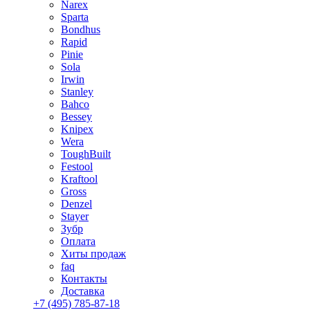
Narex
Sparta
Bondhus
Rapid
Pinie
Sola
Irwin
Stanley
Bahco
Bessey
Knipex
Wera
ToughBuilt
Festool
Kraftool
Gross
Denzel
Stayer
Зубр
Оплата
Хиты продаж
faq
Контакты
Доставка
+7 (495) 785-87-18