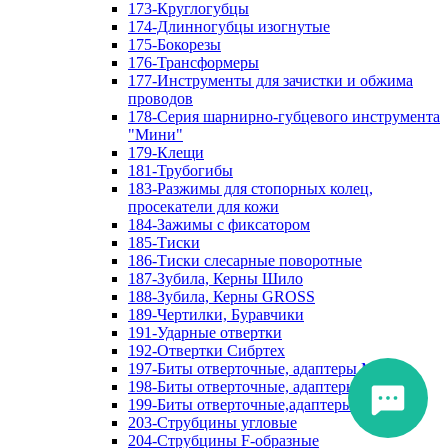
173-Круглогубцы
174-Длинногубцы изогнутые
175-Бокорезы
176-Трансформеры
177-Инструменты для зачистки и обжима
проводов
178-Серия шарнирно-губцевого инструмента
"Мини"
179-Клещи
181-Трубогибы
183-Разжимы для стопорных колец,
просекатели для кожи
184-Зажимы с фиксатором
185-Тиски
186-Тиски слесарные поворотные
187-Зубила, Керны Шило
188-Зубила, Керны GROSS
189-Чертилки, Буравчики
191-Ударные отвертки
192-Отвертки Сибртех
197-Биты отверточные, адаптеры Matrix
198-Биты отверточные, адаптеры Прочие
199-Биты отверточные,адаптеры Сибртех
203-Струбцины угловые
204-Струбцины F-образные