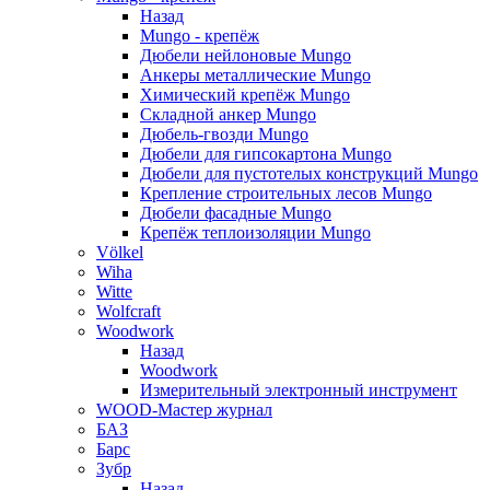
Назад
Mungo - крепёж
Дюбели нейлоновые Mungo
Анкеры металлические Mungo
Химический крепёж Mungo
Складной анкер Mungo
Дюбель-гвозди Mungo
Дюбели для гипсокартона Mungo
Дюбели для пустотелых конструкций Mungo
Крепление строительных лесов Mungo
Дюбели фасадные Mungo
Крепёж теплоизоляции Mungo
Völkel
Wiha
Witte
Wolfcraft
Woodwork
Назад
Woodwork
Измерительный электронный инструмент
WOOD-Мастер журнал
БАЗ
Барс
Зубр
Назад