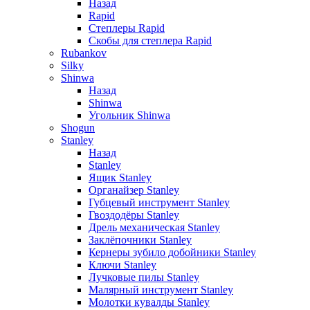
Назад
Rapid
Степлеры Rapid
Скобы для cтеплера Rapid
Rubankov
Silky
Shinwa
Назад
Shinwa
Угольник Shinwa
Shogun
Stanley
Назад
Stanley
Ящик Stanley
Органайзер Stanley
Губцевый инструмент Stanley
Гвоздодёры Stanley
Дрель механическая Stanley
Заклёпочники Stanley
Кернеры зубило добойники Stanley
Ключи Stanley
Лучковые пилы Stanley
Малярный инструмент Stanley
Молотки кувалды Stanley