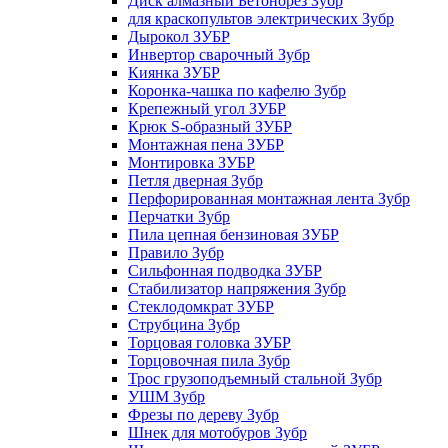
Диск алмазный Бетонорез Зубр
для краскопультов электрических Зубр
Дырокол ЗУБР
Инвертор сварочный Зубр
Киянка ЗУБР
Коронка-чашка по кафелю Зубр
Крепежный угол ЗУБР
Крюк S-образный ЗУБР
Монтажная пена ЗУБР
Монтировка ЗУБР
Петля дверная Зубр
Перфорированная монтажная лента Зубр
Перчатки Зубр
Пила цепная бензиновая ЗУБР
Правило Зубр
Сильфонная подводка ЗУБР
Стабилизатор напряжения Зубр
Стеклодомкрат ЗУБР
Струбцина Зубр
Торцовая головка ЗУБР
Торцовочная пила Зубр
Трос грузоподъемный стальной Зубр
УШМ Зубр
Фрезы по дереву Зубр
Шнек для мотобуров Зубр