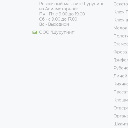
Розничный магазин Шурупинг
Секат
на Авиамоторной:
Ключ T
Пн - Пт с 9.00 до 19.00
Сб - с 9.00 до 17.00
Ключ 
Вс - Выходной
Мелок
ООО "Шурупинг"
Полот
Стаме
Фреза.
Грифе
Рубан
Линей
Киянк
Пассат
Клещи
Отвер
Орган
Шкант