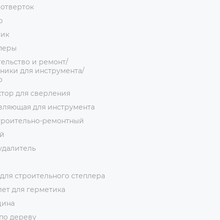
 отверток
р
ник
перы
ельство и ремонт/
ники для инструмента/
о
тор для сверления
вляющая для инструмента
троительно-ремонтный
й
удалитель
для строительного степлера
ет для герметика
цина
по дереву