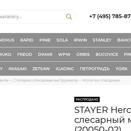
+7 (495) 785-87
NDHUS
RAPID
PINIE
SOLA
IRWIN
STANLEY
BAHC
RUKO
FREUD
DIMAR
WPW
ORBIS
BUCOVICE
PIN
KY
IWASAKI
ZETSAW
IGAGING
ПЕТРОГРАДЪ
YORK
енты
Столярно-слесарные инструменты
Молотки слесарные
РАСПРОДАНО
STAYER Hercu
слесарный м
(20050-02)