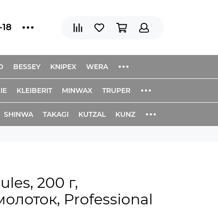
-18
O
BESSEY
KNIPEX
WERA
IE
KLEIBERIT
MINWAX
TRUPER
SHINWA
TAKAGI
KUTZAL
KUNZ
les, 200 г,
олоток, Professional