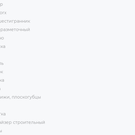
ор
orx
шестигранник
 разметочный
но
ска
ль
ок
ка
а
ижи, плоскогубцы
тка
айзер строительный
ы