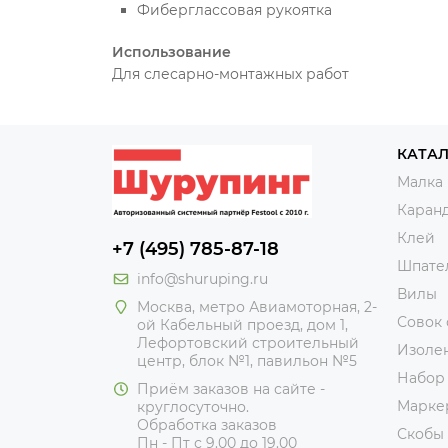
Фиберглассовая рукоятка
Использование
Для слесарно-монтажных работ
КАТА
Малка
Каран
Клей
+7 (495) 785-87-18
Шпате
info@shuruping.ru
Вилы
Москва, метро Авиамоторная, 2-
Совок
ой Кабельный проезд, дом 1,
Лефортовский строительный
Изоле
центр, блок №1, павильон №5
Набор
Приём заказов на сайте -
Марке
круглосуточно.
Обработка заказов
Скобы
Пн - Пт с 9.00 до 19.00