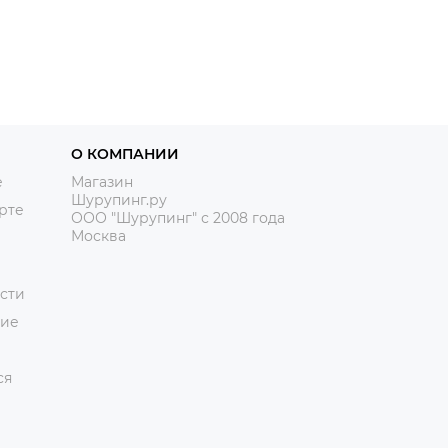
О КОМПАНИИ
е
Магазин
Шурупинг.ру
рте
ООО "Шурупинг" с 2008 года
Москва
сти
ние
ся