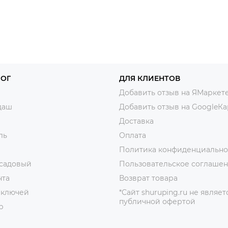
ЛОГ
ДЛЯ КЛИЕНТОВ
Добавить отзыв на ЯМаркет
даш
Добавить отзыв на GoogleКа
Доставка
ль
Оплата
Политика конфиденциально
 садовый
Пользовательское соглаше
нта
Возврат товара
 ключей
*Сайт shuruping.ru не являет
публичной офертой
р