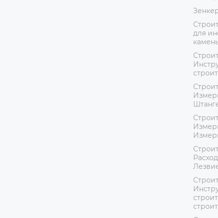
Зенке
Строит
для ин
камень
Строит
Инстру
строит
Строит
Измер
Штанг
Строит
Измер
Измер
Строит
Расход
Лезвие
Строит
Инстру
строит
строи