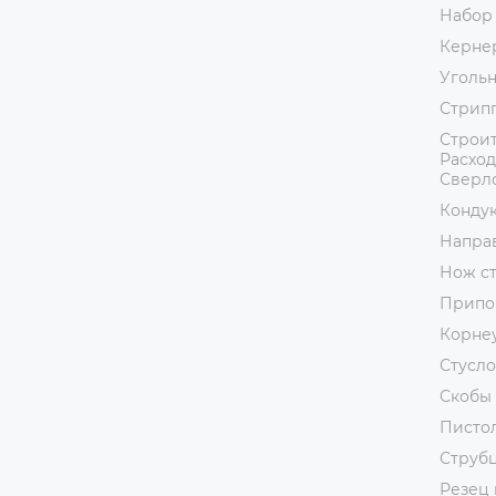
Набор
Керне
Уголь
Стрип
Строит
Расход
Сверл
Кондук
Напра
Нож с
Припо
Корне
Стусло
Скобы 
Пистол
Струб
Резец 