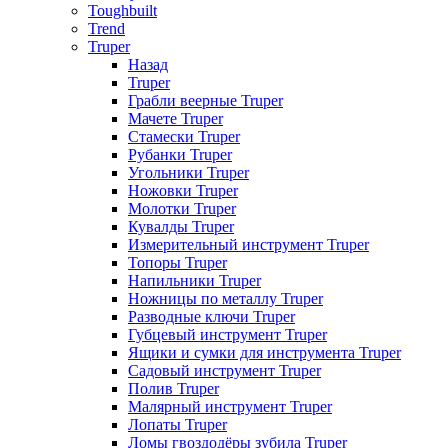
Toughbuilt
Trend
Truper
Назад
Truper
Грабли веерные Truper
Мачете Truper
Стамески Truper
Рубанки Truper
Угольники Truper
Ножовки Truper
Молотки Truper
Кувалды Truper
Измерительный инструмент Truper
Топоры Truper
Напильники Truper
Ножницы по металлу Truper
Разводные ключи Truper
Губцевый инструмент Truper
Ящики и сумки для инструмента Truper
Садовый инструмент Truper
Полив Truper
Малярный инструмент Truper
Лопаты Truper
Ломы гвоздодёры зубила Truper