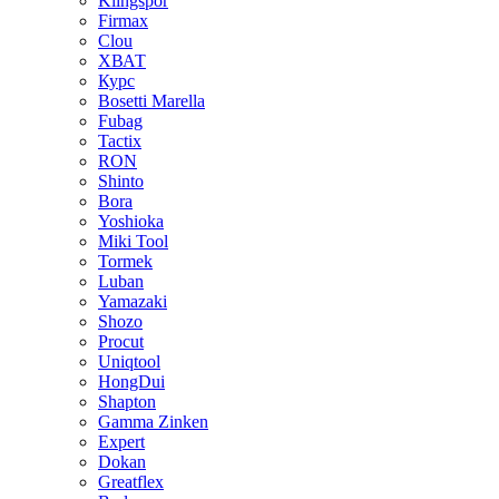
Klingspor
Firmax
Clou
XВАТ
Курс
Bosetti Marella
Fubag
Tactix
RON
Shinto
Bora
Yoshioka
Miki Tool
Tormek
Luban
Yamazaki
Shozo
Procut
Uniqtool
HongDui
Shapton
Gamma Zinken
Expert
Dokan
Greatflex