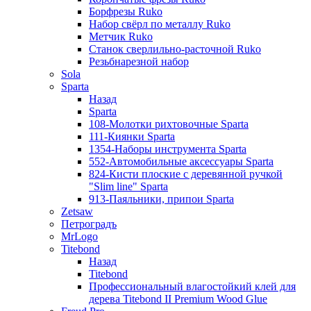
Борфрезы Ruko
Набор свёрл по металлу Ruko
Метчик Ruko
Станок сверлильно-расточной Ruko
Резьбнарезной набор
Sola
Sparta
Назад
Sparta
108-Молотки рихтовочные Sparta
111-Киянки Sparta
1354-Наборы инструмента Sparta
552-Автомобильные аксессуары Sparta
824-Кисти плоские с деревянной ручкой
"Slim line" Sparta
913-Паяльники, припои Sparta
Zetsaw
Петроградъ
MrLogo
Titebond
Назад
Titebond
Профессиональный влагостойкий клей для
дерева Titebond II Premium Wood Glue