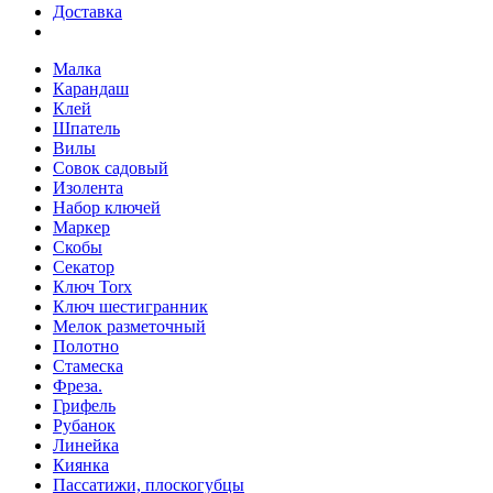
Доставка
Малка
Карандаш
Клей
Шпатель
Вилы
Совок садовый
Изолента
Набор ключей
Маркер
Скобы
Секатор
Ключ Torx
Ключ шестигранник
Мелок разметочный
Полотно
Стамеска
Фреза.
Грифель
Рубанок
Линейка
Киянка
Пассатижи, плоскогубцы