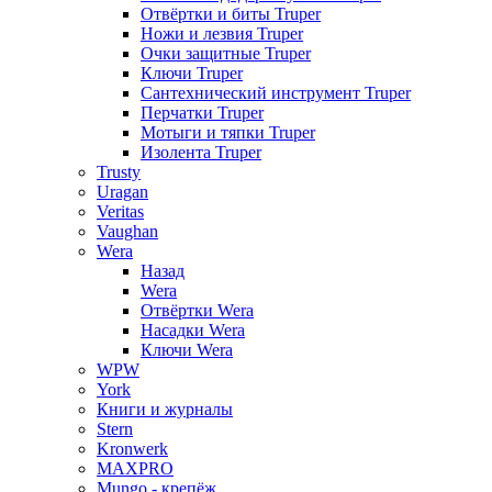
Отвёртки и биты Truper
Ножи и лезвия Truper
Очки защитные Truper
Ключи Truper
Сантехнический инструмент Truper
Перчатки Truper
Мотыги и тяпки Truper
Изолента Truper
Trusty
Uragan
Veritas
Vaughan
Wera
Назад
Wera
Отвёртки Wera
Насадки Wera
Ключи Wera
WPW
York
Книги и журналы
Stern
Kronwerk
MAXPRO
Mungo - крепёж