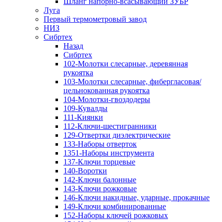
Шланг напорно-всасывающий ЗУБР
Луга
Первый термометровый завод
НИЗ
Сибртех
Назад
Сибртех
102-Молотки слесарные, деревянная
рукоятка
103-Молотки слесарные, фибергласовая/
цельнокованная рукоятка
104-Молотки-гвоздодеры
109-Кувалды
111-Киянки
112-Ключи-шестигранники
129-Отвертки диэлектрические
133-Наборы отверток
1351-Наборы инструмента
137-Ключи торцевые
140-Воротки
142-Ключи балонные
143-Ключи рожковые
146-Ключи накидные, ударные, прокачные
149-Ключи комбинированные
152-Наборы ключей рожковых