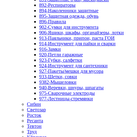
892-Респираторы
894-Наколенники защитные
895-Защитная одежда, обувь
896-Правила
902-Сумки для инструмента
906-Ящики, шкафы, органайзеры, лотки
913-Паяльники, припои, паста ГОИ
914-Инструмент для пайки и сварки
916-Замки
920-Петли гаражные
923-Губки, салфетки
924-Инструмент для сантехники
927-Пакеты/мешки для мусора
933-Щетки, совки
9382-Мышеловки
940-Веревки, шнуры, шпагаты
975-Сварочные электроды
977-Лестницы-стремянки
Сибин
Светозар
Росток
Ресанта
Тевтон
Труд