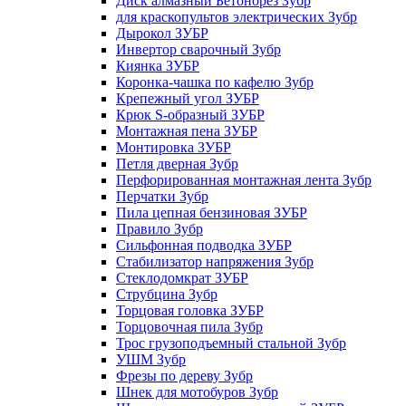
Диск алмазный Бетонорез Зубр
для краскопультов электрических Зубр
Дырокол ЗУБР
Инвертор сварочный Зубр
Киянка ЗУБР
Коронка-чашка по кафелю Зубр
Крепежный угол ЗУБР
Крюк S-образный ЗУБР
Монтажная пена ЗУБР
Монтировка ЗУБР
Петля дверная Зубр
Перфорированная монтажная лента Зубр
Перчатки Зубр
Пила цепная бензиновая ЗУБР
Правило Зубр
Сильфонная подводка ЗУБР
Стабилизатор напряжения Зубр
Стеклодомкрат ЗУБР
Струбцина Зубр
Торцовая головка ЗУБР
Торцовочная пила Зубр
Трос грузоподъемный стальной Зубр
УШМ Зубр
Фрезы по дереву Зубр
Шнек для мотобуров Зубр