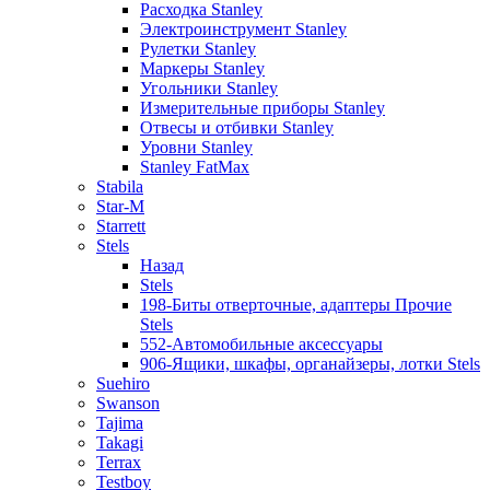
Расходка Stanley
Электроинструмент Stanley
Рулетки Stanley
Маркеры Stanley
Угольники Stanley
Измерительные приборы Stanley
Отвесы и отбивки Stanley
Уровни Stanley
Stanley FatMax
Stabila
Star-M
Starrett
Stels
Назад
Stels
198-Биты отверточные, адаптеры Прочие
Stels
552-Автомобильные аксессуары
906-Ящики, шкафы, органайзеры, лотки Stels
Suehiro
Swanson
Tajima
Takagi
Terrax
Testboy