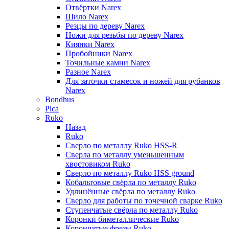
Отвёртки Narex
Шило Narex
Резцы по дереву Narex
Ножи для резьбы по дереву Narex
Киянки Narex
Пробойники Narex
Точильные камни Narex
Разное Narex
Для заточки стамесок и ножей для рубанков
Narex
Bondhus
Pica
Ruko
Назад
Ruko
Сверло по металлу Ruko HSS-R
Сверла по металлу уменьшенным
хвостовиком Ruko
Сверло по металлу Ruko HSS ground
Кобальтовые свёрла по металлу Ruko
Удлинённые свёрла по металлу Ruko
Сверло для работы по точечной сварке Ruko
Ступенчатые свёрла по металлу Ruko
Коронки биметаллические Ruko
Корончатые фрезы Ruko