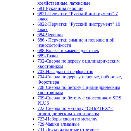
хозяйственные, латексные
681-Рукавицы рабочие
6821-Перчатки "Русский инструмент" 7
класс
6822-Перчатки "Русский инструмент" 10
класс
684-Черенки
686 - Перчатки зимние и повышенной
износостойкости
688-Колеса и камеры для тачек
689-Тачки
702-Сверла по дереву с цилиндрическим
хвостовиком
703-Насадки на перфоратор
704-Сверла по дереву перовые, наборные,
Форстнера
708-Сверла по бетону с цилиндрическим
хвостовиком
709-Сверла по бетону с хвостовиком SDS
PLUS
722-Сверла по металлу "СИБРТЕХ" с
цилиндрическим хвостовиком
723-Наборы сверл по металлу
729-Чашки алмазные
731-Диски алмазные отрезные