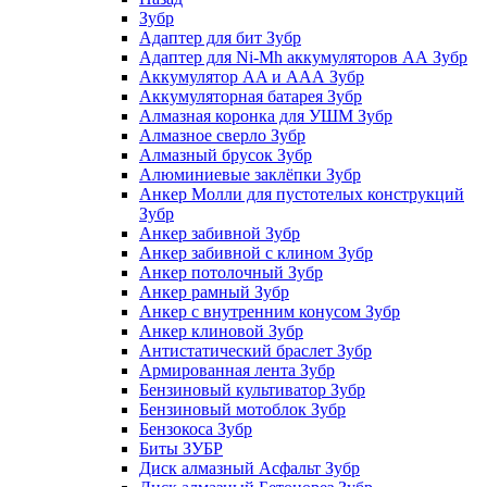
Зубр
Адаптер для бит Зубр
Адаптер для Ni-Mh аккумуляторов АА Зубр
Аккумулятор AA и ААА Зубр
Аккумуляторная батарея Зубр
Алмазная коронка для УШМ Зубр
Алмазное сверло Зубр
Алмазный брусок Зубр
Алюминиевые заклёпки Зубр
Анкер Молли для пустотелых конструкций
Зубр
Анкер забивной Зубр
Анкер забивной с клином Зубр
Анкер потолочный Зубр
Анкер рамный Зубр
Анкер с внутренним конусом Зубр
Анкер клиновой Зубр
Антистатический браслет Зубр
Армированная лента Зубр
Бензиновый культиватор Зубр
Бензиновый мотоблок Зубр
Бензокоса Зубр
Биты ЗУБР
Диск алмазный Асфальт Зубр