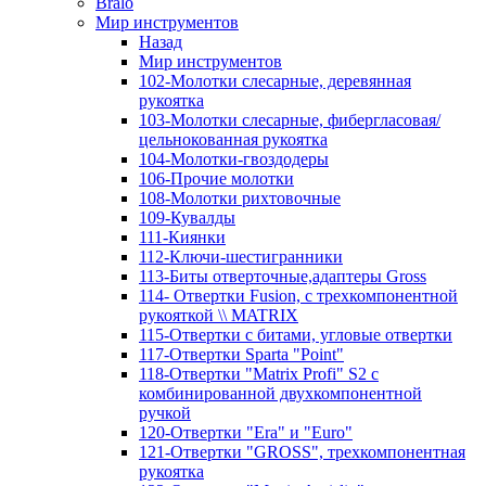
Bralo
Мир инструментов
Назад
Мир инструментов
102-Молотки слесарные, деревянная
рукоятка
103-Молотки слесарные, фибергласовая/
цельнокованная рукоятка
104-Молотки-гвоздодеры
106-Прочие молотки
108-Молотки рихтовочные
109-Кувалды
111-Киянки
112-Ключи-шестигранники
113-Биты отверточные,адаптеры Gross
114- Отвертки Fusion, c трехкомпонентной
рукояткой \\ MATRIX
115-Отвертки с битами, угловые отвертки
117-Отвертки Sparta "Point"
118-Отвертки "Matrix Profi" S2 с
комбинированной двухкомпонентной
ручкой
120-Отвертки "Era" и "Euro"
121-Отвертки "GROSS", трехкомпонентная
рукоятка