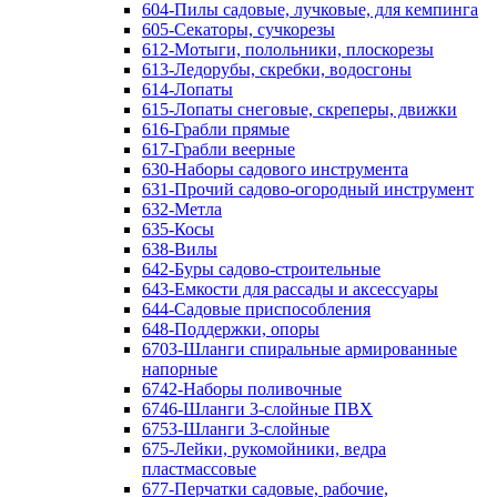
604-Пилы садовые, лучковые, для кемпинга
605-Секаторы, сучкорезы
612-Мотыги, полольники, плоскорезы
613-Ледорубы, скребки, водосгоны
614-Лопаты
615-Лопаты снеговые, скреперы, движки
616-Грабли прямые
617-Грабли веерные
630-Наборы садового инструмента
631-Прочий садово-огородный инструмент
632-Метла
635-Косы
638-Вилы
642-Буры садово-строительные
643-Емкости для рассады и аксессуары
644-Садовые приспособления
648-Поддержки, опоры
6703-Шланги спиральные армированные
напорные
6742-Наборы поливочные
6746-Шланги 3-слойные ПВХ
6753-Шланги 3-слойные
675-Лейки, рукомойники, ведра
пластмассовые
677-Перчатки садовые, рабочие,