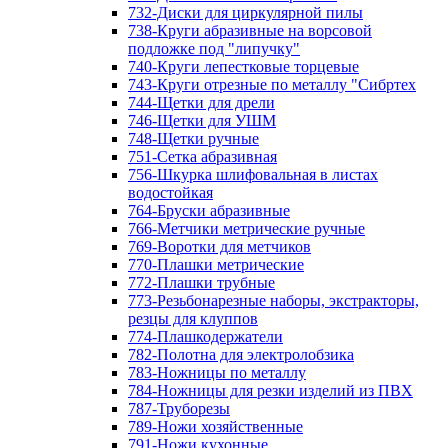
732-Диски для циркулярной пилы
738-Круги абразивные на ворсовой
подложке под "липучку"
740-Круги лепестковые торцевые
743-Круги отрезные по металлу "Сибртех
744-Щетки для дрели
746-Щетки для УШМ
748-Щетки ручные
751-Сетка абразивная
756-Шкурка шлифовальная в листах
водостойкая
764-Бруски абразивные
766-Метчики метрические ручные
769-Воротки для метчиков
770-Плашки метрические
772-Плашки трубные
773-Резьбонарезные наборы, экстракторы,
резцы для клуппов
774-Плашкодержатели
782-Полотна для электролобзика
783-Ножницы по металлу
784-Ножницы для резки изделий из ПВХ
787-Труборезы
789-Ножи хозяйственные
791-Ножи кухонные