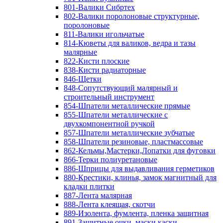
801-Валики Сибртех
802-Валики поролоновые структурные,
поролоновые
811-Валики игольчатые
814-Кюветы для валиков, ведра и тазы
малярные
822-Кисти плоские
838-Кисти радиаторные
846-Щетки
848-Сопутствующий малярный и
строительный инструмент
854-Шпатели металлические прямые
855-Шпатели металлические с
двухкомпонентной ручкой
857-Шпатели металлические зубчатые
858-Шпатели резиновые, пластмассовые
862-Кельмы,Мастерки,Лопатки для фуговки
866-Терки полиуретановые
886-Шприцы для выдавливания герметиков
880-Крестики, клинья, замок магнитный для
кладки плитки
887-Лента малярная
888-Лента клеящая, скотчи
889-Изолента, фумлента, пленка защитная
891-Защитные очки, маски,каски