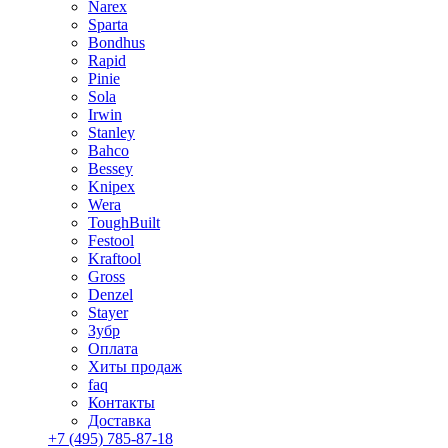
Narex
Sparta
Bondhus
Rapid
Pinie
Sola
Irwin
Stanley
Bahco
Bessey
Knipex
Wera
ToughBuilt
Festool
Kraftool
Gross
Denzel
Stayer
Зубр
Оплата
Хиты продаж
faq
Контакты
Доставка
+7 (495) 785-87-18