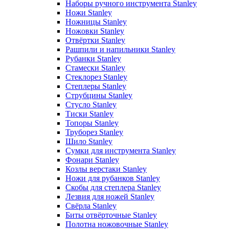
Наборы ручного инструмента Stanley
Ножи Stanley
Ножницы Stanley
Ножовки Stanley
Отвёртки Stanley
Рашпили и напильники Stanley
Рубанки Stanley
Стамески Stanley
Стеклорез Stanley
Степлеры Stanley
Струбцины Stanley
Стусло Stanley
Тиски Stanley
Топоры Stanley
Труборез Stanley
Шило Stanley
Сумки для инструмента Stanley
Фонари Stanley
Козлы верстаки Stanley
Ножи для рубанков Stanley
Скобы для степлера Stanley
Лезвия для ножей Stanley
Свёрла Stanley
Биты отвёрточные Stanley
Полотна ножовочные Stanley