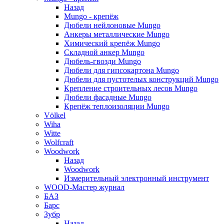
Назад
Mungo - крепёж
Дюбели нейлоновые Mungo
Анкеры металлические Mungo
Химический крепёж Mungo
Складной анкер Mungo
Дюбель-гвозди Mungo
Дюбели для гипсокартона Mungo
Дюбели для пустотелых конструкций Mungo
Крепление строительных лесов Mungo
Дюбели фасадные Mungo
Крепёж теплоизоляции Mungo
Völkel
Wiha
Witte
Wolfcraft
Woodwork
Назад
Woodwork
Измерительный электронный инструмент
WOOD-Мастер журнал
БАЗ
Барс
Зубр
Назад