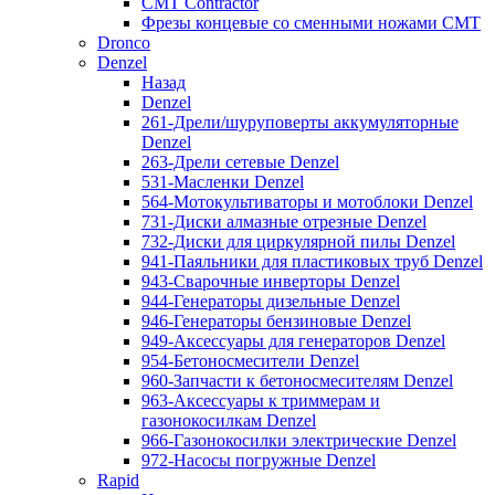
CMT Contractor
Фрезы концевые со сменными ножами CMT
Dronco
Denzel
Назад
Denzel
261-Дрели/шуруповерты аккумуляторные
Denzel
263-Дрели сетевые Denzel
531-Масленки Denzel
564-Мотокультиваторы и мотоблоки Denzel
731-Диски алмазные отрезные Denzel
732-Диски для циркулярной пилы Denzel
941-Паяльники для пластиковых труб Denzel
943-Сварочные инверторы Denzel
944-Генераторы дизельные Denzel
946-Генераторы бензиновые Denzel
949-Аксессуары для генераторов Denzel
954-Бетоносмесители Denzel
960-Запчасти к бетоносмесителям Denzel
963-Аксессуары к триммерам и
газонокосилкам Denzel
966-Газонокосилки электрические Denzel
972-Насосы погружные Denzel
Rapid