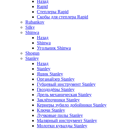
Назад
Rapid
Степлеры Rapid
Скобы для cтеплера Rapid
Rubankov
Silky
Shinwa
Назад
Shinwa
Угольник Shinwa
Shogun
Stanley
Назад
Stanley
Ящик Stanley
Органайзер Stanley
Губцевый инструмент Stanley
Гвоздодёры Stanley
Дрель механическая Stanley
Заклёпочники Stanley
Кернеры зубило добойники Stanley
Ключи Stanley
Лучковые пилы Stanley
Малярный инструмент Stanley
Молотки кувалды Stanley