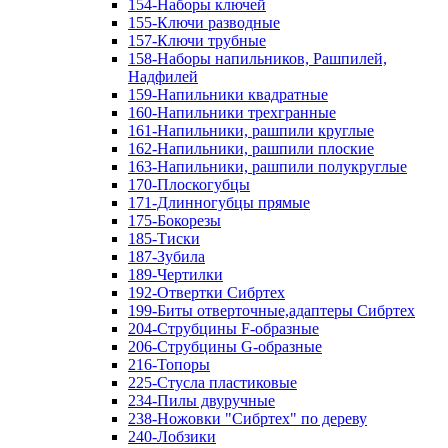
154-Наборы ключей
155-Ключи разводные
157-Ключи трубные
158-Наборы напильников, Рашпилей,
Надфилей
159-Напильники квадратные
160-Напильники трехгранные
161-Напильники, рашпили круглые
162-Напильники, рашпили плоские
163-Напильники, рашпили полукруглые
170-Плоскогубцы
171-Длинногубцы прямые
175-Бокорезы
185-Тиски
187-Зубила
189-Чертилки
192-Отвертки Сибртех
199-Биты отверточные,адаптеры Сибртех
204-Струбцины F-образные
206-Струбцины G-образные
216-Топоры
225-Стусла пластиковые
234-Пилы двуручные
238-Ножовки "Сибртех" по дереву
240-Лобзики