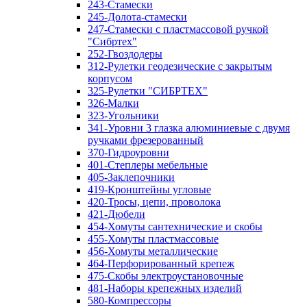
243-Стамески
245-Долота-стамески
247-Стамески с пластмассовой ручкой
"Сибртех"
252-Гвоздодеры
312-Рулетки геодезические с закрытым
корпусом
325-Рулетки "СИБРТЕХ"
326-Малки
323-Угольники
341-Уровни 3 глазка алюминиевые с двумя
ручками фрезерованный
370-Гидроуровни
401-Степлеры мебельные
405-Заклепочники
419-Кронштейны угловые
420-Тросы, цепи, проволока
421-Дюбели
454-Хомуты сантехнические и скобы
455-Хомуты пластмассовые
456-Хомуты металлические
464-Перфорированный крепеж
475-Скобы электроустановочные
481-Наборы крепежных изделий
580-Компрессоры