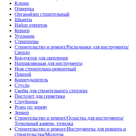
Клещи
Отвертка
Органайзер строительный
Шканты
Набор отверток
Кернер
Угольник
Стрипперы
Строительство и ремонт/Расходники для инструмента/
Сверло
Кондуктор для сверления
Направляющая для инструмента
Нож строительно-ремонтный
Припой
Корнеудалитель
Стусло
Скобы для строительного степлера
Пистолет для герметика
Струбцина
Резец по дереву
Зенкер
Строительство и ремонт/Оснастка для инструмента/
Точильный камень, точилка
Строительство и ремонт/Инструменты для ремонта и
строительства/Молоток