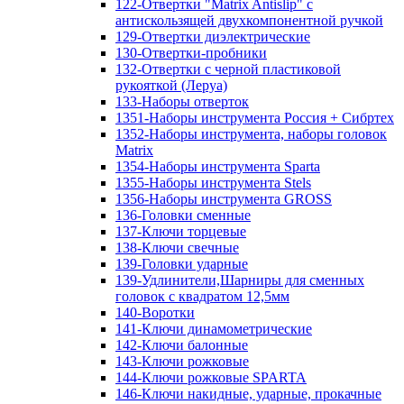
122-Отвертки "Matrix Antislip" с
антискользящей двухкомпонентной ручкой
129-Отвертки диэлектрические
130-Отвертки-пробники
132-Отвертки с черной пластиковой
рукояткой (Леруа)
133-Наборы отверток
1351-Наборы инструмента Россия + Сибртех
1352-Наборы инструмента, наборы головок
Matrix
1354-Наборы инструмента Sparta
1355-Наборы инструмента Stels
1356-Наборы инструмента GROSS
136-Головки сменные
137-Ключи торцевые
138-Ключи свечные
139-Головки ударные
139-Удлинители,Шарниры для сменных
головок с квадратом 12,5мм
140-Воротки
141-Ключи динамометрические
142-Ключи балонные
143-Ключи рожковые
144-Ключи рожковые SPARTA
146-Ключи накидные, ударные, прокачные