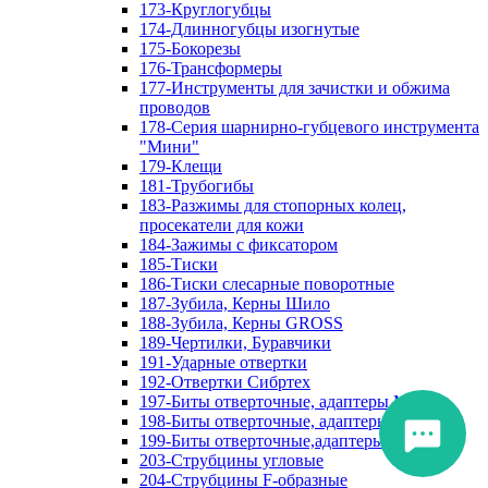
173-Круглогубцы
174-Длинногубцы изогнутые
175-Бокорезы
176-Трансформеры
177-Инструменты для зачистки и обжима
проводов
178-Серия шарнирно-губцевого инструмента
"Мини"
179-Клещи
181-Трубогибы
183-Разжимы для стопорных колец,
просекатели для кожи
184-Зажимы с фиксатором
185-Тиски
186-Тиски слесарные поворотные
187-Зубила, Керны Шило
188-Зубила, Керны GROSS
189-Чертилки, Буравчики
191-Ударные отвертки
192-Отвертки Сибртех
197-Биты отверточные, адаптеры Matrix
198-Биты отверточные, адаптеры Прочие
199-Биты отверточные,адаптеры Сибртех
203-Струбцины угловые
204-Струбцины F-образные