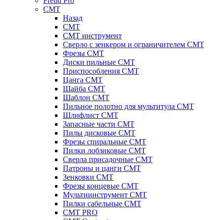
Freud Pro
CMT
Назад
CMT
CMT инструмент
Сверло с зенкером и ограничителем CMT
Фрезы CMT
Диски пильные CMT
Приспособления СМТ
Цанга CMT
Шайба CMT
Шаблон CMT
Пильное полотно для мультитула CMT
Шлифлист CMT
Запасные части CMT
Пилы дисковые CMT
Фрезы спиральные CMT
Пилки лобзиковые СМТ
Сверла присадочные СМТ
Патроны и цанги CMT
Зенковки СМТ
Фрезы концевые CMT
Мультиинструмент СМТ
Пилки сабельные СМТ
CMT PRO