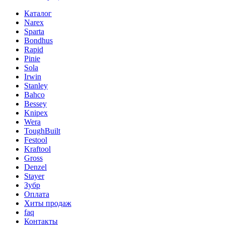
Каталог
Narex
Sparta
Bondhus
Rapid
Pinie
Sola
Irwin
Stanley
Bahco
Bessey
Knipex
Wera
ToughBuilt
Festool
Kraftool
Gross
Denzel
Stayer
Зубр
Оплата
Хиты продаж
faq
Контакты