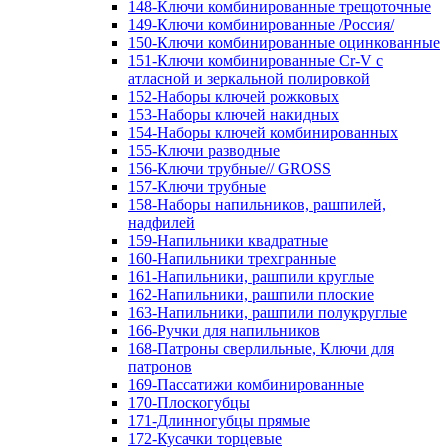
148-Ключи комбинированные трещоточные
149-Ключи комбинированные /Россия/
150-Ключи комбинированные оцинкованные
151-Ключи комбинированные Cr-V с
атласной и зеркальной полировкой
152-Наборы ключей рожковых
153-Наборы ключей накидных
154-Наборы ключей комбинированных
155-Ключи разводные
156-Ключи трубные// GROSS
157-Ключи трубные
158-Наборы напильников, рашпилей,
надфилей
159-Напильники квадратные
160-Напильники трехгранные
161-Напильники, рашпили круглые
162-Напильники, рашпили плоские
163-Напильники, рашпили полукруглые
166-Ручки для напильников
168-Патроны сверлильные, Ключи для
патронов
169-Пассатижи комбинированные
170-Плоскогубцы
171-Длинногубцы прямые
172-Кусачки торцевые