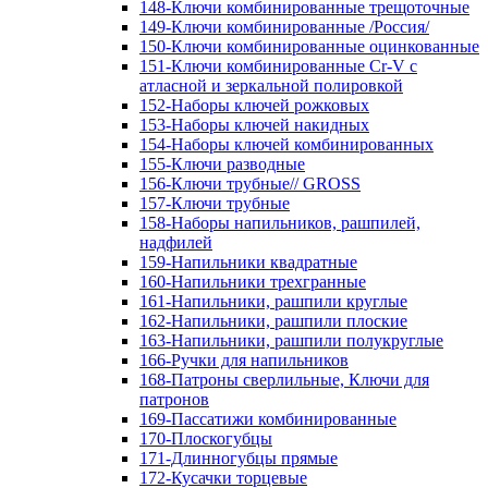
148-Ключи комбинированные трещоточные
149-Ключи комбинированные /Россия/
150-Ключи комбинированные оцинкованные
151-Ключи комбинированные Cr-V с
атласной и зеркальной полировкой
152-Наборы ключей рожковых
153-Наборы ключей накидных
154-Наборы ключей комбинированных
155-Ключи разводные
156-Ключи трубные// GROSS
157-Ключи трубные
158-Наборы напильников, рашпилей,
надфилей
159-Напильники квадратные
160-Напильники трехгранные
161-Напильники, рашпили круглые
162-Напильники, рашпили плоские
163-Напильники, рашпили полукруглые
166-Ручки для напильников
168-Патроны сверлильные, Ключи для
патронов
169-Пассатижи комбинированные
170-Плоскогубцы
171-Длинногубцы прямые
172-Кусачки торцевые