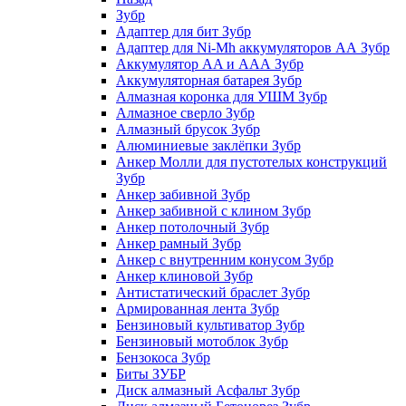
Зубр
Адаптер для бит Зубр
Адаптер для Ni-Mh аккумуляторов АА Зубр
Аккумулятор AA и ААА Зубр
Аккумуляторная батарея Зубр
Алмазная коронка для УШМ Зубр
Алмазное сверло Зубр
Алмазный брусок Зубр
Алюминиевые заклёпки Зубр
Анкер Молли для пустотелых конструкций
Зубр
Анкер забивной Зубр
Анкер забивной с клином Зубр
Анкер потолочный Зубр
Анкер рамный Зубр
Анкер с внутренним конусом Зубр
Анкер клиновой Зубр
Антистатический браслет Зубр
Армированная лента Зубр
Бензиновый культиватор Зубр
Бензиновый мотоблок Зубр
Бензокоса Зубр
Биты ЗУБР
Диск алмазный Асфальт Зубр