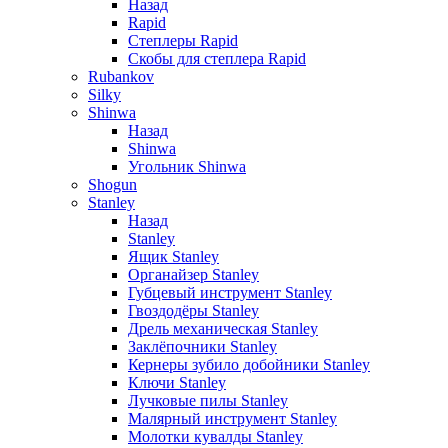
Назад
Rapid
Степлеры Rapid
Скобы для cтеплера Rapid
Rubankov
Silky
Shinwa
Назад
Shinwa
Угольник Shinwa
Shogun
Stanley
Назад
Stanley
Ящик Stanley
Органайзер Stanley
Губцевый инструмент Stanley
Гвоздодёры Stanley
Дрель механическая Stanley
Заклёпочники Stanley
Кернеры зубило добойники Stanley
Ключи Stanley
Лучковые пилы Stanley
Малярный инструмент Stanley
Молотки кувалды Stanley