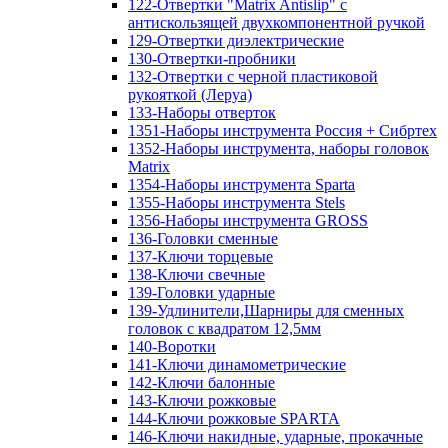
122-Отвертки "Matrix Antislip" с
антискользящей двухкомпонентной ручкой
129-Отвертки диэлектрические
130-Отвертки-пробники
132-Отвертки с черной пластиковой
рукояткой (Леруа)
133-Наборы отверток
1351-Наборы инструмента Россия + Сибртех
1352-Наборы инструмента, наборы головок
Matrix
1354-Наборы инструмента Sparta
1355-Наборы инструмента Stels
1356-Наборы инструмента GROSS
136-Головки сменные
137-Ключи торцевые
138-Ключи свечные
139-Головки ударные
139-Удлинители,Шарниры для сменных
головок с квадратом 12,5мм
140-Воротки
141-Ключи динамометрические
142-Ключи балонные
143-Ключи рожковые
144-Ключи рожковые SPARTA
146-Ключи накидные, ударные, прокачные