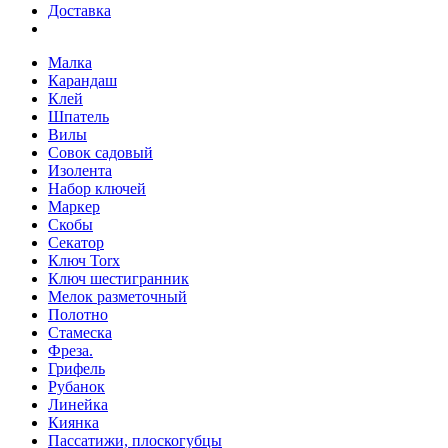
Доставка
Малка
Карандаш
Клей
Шпатель
Вилы
Совок садовый
Изолента
Набор ключей
Маркер
Скобы
Секатор
Ключ Torx
Ключ шестигранник
Мелок разметочный
Полотно
Стамеска
Фреза.
Грифель
Рубанок
Линейка
Киянка
Пассатижи, плоскогубцы