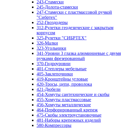
243-Стамески
245-Долота-стамески
247-Стамески с пластмассовой ручкой
"Сибртех"
252-Гвоздодеры
312-Рулетки геодезические с закрытым
корпусом
325-Рулетки "СИБРТЕХ"
326-Малки
323-Угольники
341-Уровни 3 глазка алюминиевые с двумя
ручками фрезерованный
370-Гидроуровни
401-Степлеры мебельные
405-Заклепочники
419-Кронштейны угловые
420-Тросы, цепи, проволока
421-Дюбели
454-Хомуты сантехнические и скобы
455-Хомуты пластмассовые
456-Хомуты металлические
464-Перфорированный крепеж
475-Скобы электроустановочные
481-Наборы крепежных изделий
580-Компрессоры