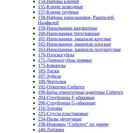
154-Наборы ключей
155-Ключи разводные
157-Ключи трубные
158-Наборы напильников, Рашпилей,
Надфилей
159-Напильники квадратные
160-Напильники трехгранные
161-Напильники, рашпили круглые
162-Напильники, рашпили плоские
163-Напильники, рашпили полукруглые
170-Плоскогубцы
171-Длинногубцы прямые
175-Бокорезы
185-Тиски
187-Зубила
189-Чертилки
192-Отвертки Сибртех
199-Биты отверточные,адаптеры Сибртех
204-Струбцины F-образные
206-Струбцины G-образные
216-Топоры
225-Стусла пластиковые
234-Пилы двуручные
238-Ножовки "Сибртех" по дереву
240-Лобзики