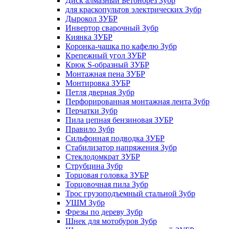
Диск алмазный Бетонорез Зубр
для краскопультов электрических Зубр
Дырокол ЗУБР
Инвертор сварочный Зубр
Киянка ЗУБР
Коронка-чашка по кафелю Зубр
Крепежный угол ЗУБР
Крюк S-образный ЗУБР
Монтажная пена ЗУБР
Монтировка ЗУБР
Петля дверная Зубр
Перфорированная монтажная лента Зубр
Перчатки Зубр
Пила цепная бензиновая ЗУБР
Правило Зубр
Сильфонная подводка ЗУБР
Стабилизатор напряжения Зубр
Стеклодомкрат ЗУБР
Струбцина Зубр
Торцовая головка ЗУБР
Торцовочная пила Зубр
Трос грузоподъемный стальной Зубр
УШМ Зубр
Фрезы по дереву Зубр
Шнек для мотобуров Зубр