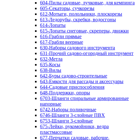
604-Пилы садовые, лучковые, для кемпинга
605-Секаторы, сучкорезы
612-Мотыги, полольники, плоскорезы
613-Ледорубы, скребки, водосгоны
614-Лопаты
615-Лопаты снеговые, скреперы, движки
616-Грабли прямые
617-Грабли веерные
630-Наборы садового инструмента
631-Прочий садово-огородный инструмент
632-Метла
635-Косы
638-Вилы
642-Буры садово-строительные
643-Емкости для рассады и аксессуары
644-Садовые приспособления
648-Поддержки, опоры
6703-Шланги спиральные армированные
напорные
6742-Наборы поливочные
6746-Шланги 3-слойные ПВХ
6753-Шланги 3-слойные
675-Лейки, рукомойники, ведра
пластмассовые
677-Перчатки садовые, рабочие,