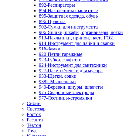
892-Респираторы
894-Наколенники защитные
895-Защитная одежда, обувь
896-Правила
902-Сумки для инструмента
906-Ящики, шкафы, органайзеры, лотки
913-Паяльники, припои, паста ГОИ
914-Инструмент для пайки и сварки
916-Замки
920-Петли гаражные
923-Губки, салфетки
924-Инструмент для сантехники
927-Пакеты/мешки для мусора
933-Щетки, совки
9382-Мышеловки
940-Веревки, шнуры, шпагаты
975-Сварочные электроды
977-Лестницы-стремянки
Сибин
Светозар
Росток
Ресанта
Тевтон
Труд