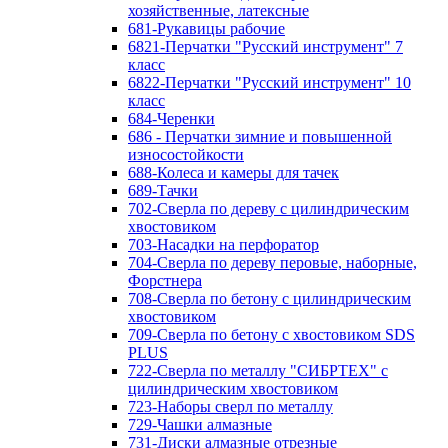
хозяйственные, латексные
681-Рукавицы рабочие
6821-Перчатки "Русский инструмент" 7
класс
6822-Перчатки "Русский инструмент" 10
класс
684-Черенки
686 - Перчатки зимние и повышенной
износостойкости
688-Колеса и камеры для тачек
689-Тачки
702-Сверла по дереву с цилиндрическим
хвостовиком
703-Насадки на перфоратор
704-Сверла по дереву перовые, наборные,
Форстнера
708-Сверла по бетону с цилиндрическим
хвостовиком
709-Сверла по бетону с хвостовиком SDS
PLUS
722-Сверла по металлу "СИБРТЕХ" с
цилиндрическим хвостовиком
723-Наборы сверл по металлу
729-Чашки алмазные
731-Диски алмазные отрезные