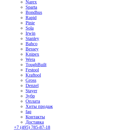
Narex
Sparta
Bondhus
Rapid
Pinie
Sola
Irwin
Stanley
Bahco
Bessey
Knipex
Wera
ToughBuilt
Festool
Kraftool
Gross
Denzel
Stayer
Зубр
Оплата
Хиты продаж
faq
Контакты
Доставка
+7 (495) 785-87-18