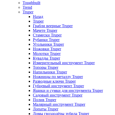
Toughbuilt
Trend
Truper
Назад
Truper
Грабли веерные Truper
Мачете Truper
Стамески Truper
Рубанки Truper
Угольники Truper
Ножовки Truper
Молотки Truper
Кувалды Truper
Измерительный инструмент Truper
Топоры Truper
Напильники Truper
Ножницы по металлу Truper
Разводные ключи Truper
Губцевый инструмент Truper
Ящики и сумки для инструмента Truper
Садовый инструмент Truper
Полив Truper
Малярный инструмент Truper
Лопаты Truper
Ломы гвоздодёры зубила Truper