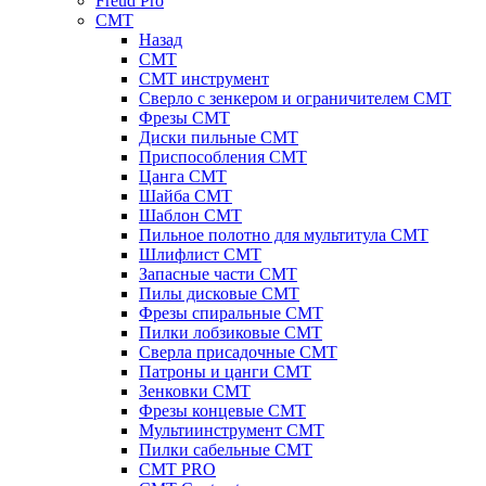
Freud Pro
CMT
Назад
CMT
CMT инструмент
Сверло с зенкером и ограничителем CMT
Фрезы CMT
Диски пильные CMT
Приспособления СМТ
Цанга CMT
Шайба CMT
Шаблон CMT
Пильное полотно для мультитула CMT
Шлифлист CMT
Запасные части CMT
Пилы дисковые CMT
Фрезы спиральные CMT
Пилки лобзиковые СМТ
Сверла присадочные СМТ
Патроны и цанги CMT
Зенковки СМТ
Фрезы концевые CMT
Мультиинструмент СМТ
Пилки сабельные СМТ
CMT PRO