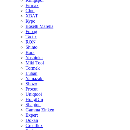
Klingspor
Firmax
Clou
XВАТ
Курс
Bosetti Marella
Fubag
Tactix
RON
Shinto
Bora
Yoshioka
Miki Tool
Tormek
Luban
Yamazaki
Shozo
Procut
Uniqtool
HongDui
Shapton
Gamma Zinken
Expert
Dokan
Greatflex