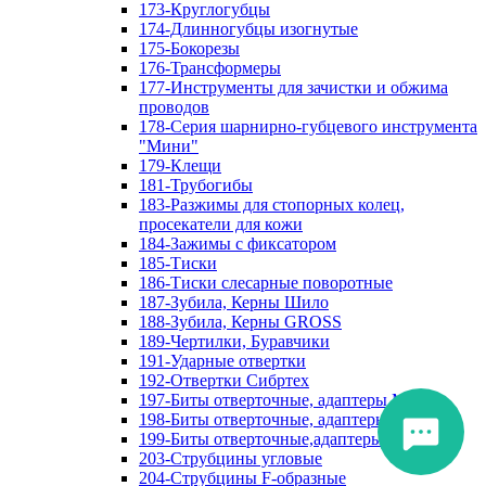
173-Круглогубцы
174-Длинногубцы изогнутые
175-Бокорезы
176-Трансформеры
177-Инструменты для зачистки и обжима
проводов
178-Серия шарнирно-губцевого инструмента
"Мини"
179-Клещи
181-Трубогибы
183-Разжимы для стопорных колец,
просекатели для кожи
184-Зажимы с фиксатором
185-Тиски
186-Тиски слесарные поворотные
187-Зубила, Керны Шило
188-Зубила, Керны GROSS
189-Чертилки, Буравчики
191-Ударные отвертки
192-Отвертки Сибртех
197-Биты отверточные, адаптеры Matrix
198-Биты отверточные, адаптеры Прочие
199-Биты отверточные,адаптеры Сибртех
203-Струбцины угловые
204-Струбцины F-образные