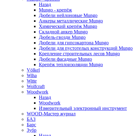
Назад
Mungo - крепёж
Дюбели нейлоновые Mungo
Анкеры металлические Mungo
Химический крепёж Mungo
Складной анкер Mungo
Дюбель-гвозди Mungo
Дюбели для гипсокартона Mungo
Дюбели для пустотелых конструкций Mungo
Крепление строительных лесов Mungo
Дюбели фасадные Mungo
Крепёж теплоизоляции Mungo
Völkel
Wiha
Witte
Wolfcraft
Woodwork
Назад
Woodwork
Измерительный электронный инструмент
WOOD-Мастер журнал
БАЗ
Барс
Зубр
Назад