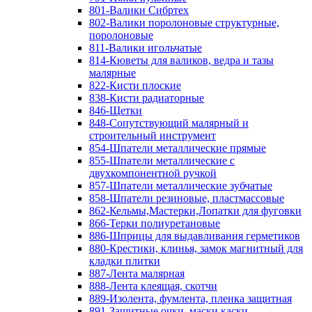
801-Валики Сибртех
802-Валики поролоновые структурные,
поролоновые
811-Валики игольчатые
814-Кюветы для валиков, ведра и тазы
малярные
822-Кисти плоские
838-Кисти радиаторные
846-Щетки
848-Сопутствующий малярный и
строительный инструмент
854-Шпатели металлические прямые
855-Шпатели металлические с
двухкомпонентной ручкой
857-Шпатели металлические зубчатые
858-Шпатели резиновые, пластмассовые
862-Кельмы,Мастерки,Лопатки для фуговки
866-Терки полиуретановые
886-Шприцы для выдавливания герметиков
880-Крестики, клинья, замок магнитный для
кладки плитки
887-Лента малярная
888-Лента клеящая, скотчи
889-Изолента, фумлента, пленка защитная
891-Защитные очки, маски,каски