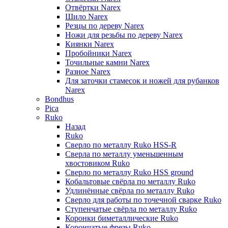
Отвёртки Narex
Шило Narex
Резцы по дереву Narex
Ножи для резьбы по дереву Narex
Киянки Narex
Пробойники Narex
Точильные камни Narex
Разное Narex
Для заточки стамесок и ножей для рубанков
Narex
Bondhus
Pica
Ruko
Назад
Ruko
Сверло по металлу Ruko HSS-R
Сверла по металлу уменьшенным
хвостовиком Ruko
Сверло по металлу Ruko HSS ground
Кобальтовые свёрла по металлу Ruko
Удлинённые свёрла по металлу Ruko
Сверло для работы по точечной сварке Ruko
Ступенчатые свёрла по металлу Ruko
Коронки биметаллические Ruko
Корончатые фрезы Ruko