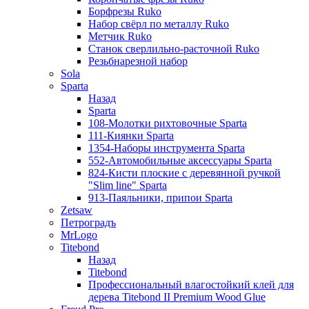
Борфрезы Ruko
Набор свёрл по металлу Ruko
Метчик Ruko
Станок сверлильно-расточной Ruko
Резьбнарезной набор
Sola
Sparta
Назад
Sparta
108-Молотки рихтовочные Sparta
111-Киянки Sparta
1354-Наборы инструмента Sparta
552-Автомобильные аксессуары Sparta
824-Кисти плоские с деревянной ручкой
"Slim line" Sparta
913-Паяльники, припои Sparta
Zetsaw
Петроградъ
MrLogo
Titebond
Назад
Titebond
Профессиональный влагостойкий клей для
дерева Titebond II Premium Wood Glue