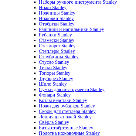
Наборы ручного инструмента Stanley
Ножи Stanley
Ножницы Stanley
Ножовки Stanley
Отвёртки Stanley
Рашпили и напильники Stanley
Рубанки Stanley
Стамески Stanley
Стеклорез Stanley
Степлеры Stanley
Струбцины Stanley
Стусло Stanley
Тиски Stanley
Топоры Stanley
Труборез Stanley
Шило Stanley
Сумки для инструмента Stanley
Фонари Stanley
Козлы верстаки Stanley
Ножи для рубанков Stanley
Скобы для степлера Stanley
Лезвия для ножей Stanley
Свёрла Stanley
Биты отвёрточные Stanley
Полотна ножовочные Stanley