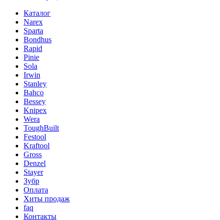
Каталог
Narex
Sparta
Bondhus
Rapid
Pinie
Sola
Irwin
Stanley
Bahco
Bessey
Knipex
Wera
ToughBuilt
Festool
Kraftool
Gross
Denzel
Stayer
Зубр
Оплата
Хиты продаж
faq
Контакты