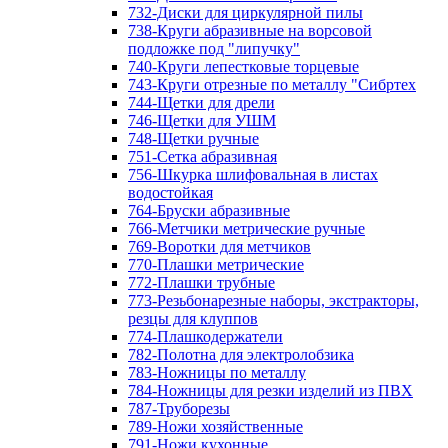
732-Диски для циркулярной пилы
738-Круги абразивные на ворсовой
подложке под "липучку"
740-Круги лепестковые торцевые
743-Круги отрезные по металлу "Сибртех
744-Щетки для дрели
746-Щетки для УШМ
748-Щетки ручные
751-Сетка абразивная
756-Шкурка шлифовальная в листах
водостойкая
764-Бруски абразивные
766-Метчики метрические ручные
769-Воротки для метчиков
770-Плашки метрические
772-Плашки трубные
773-Резьбонарезные наборы, экстракторы,
резцы для клуппов
774-Плашкодержатели
782-Полотна для электролобзика
783-Ножницы по металлу
784-Ножницы для резки изделий из ПВХ
787-Труборезы
789-Ножи хозяйственные
791-Ножи кухонные