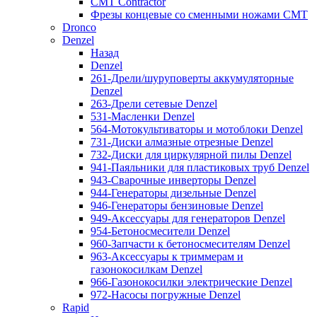
CMT Contractor
Фрезы концевые со сменными ножами CMT
Dronco
Denzel
Назад
Denzel
261-Дрели/шуруповерты аккумуляторные
Denzel
263-Дрели сетевые Denzel
531-Масленки Denzel
564-Мотокультиваторы и мотоблоки Denzel
731-Диски алмазные отрезные Denzel
732-Диски для циркулярной пилы Denzel
941-Паяльники для пластиковых труб Denzel
943-Сварочные инверторы Denzel
944-Генераторы дизельные Denzel
946-Генераторы бензиновые Denzel
949-Аксессуары для генераторов Denzel
954-Бетоносмесители Denzel
960-Запчасти к бетоносмесителям Denzel
963-Аксессуары к триммерам и
газонокосилкам Denzel
966-Газонокосилки электрические Denzel
972-Насосы погружные Denzel
Rapid