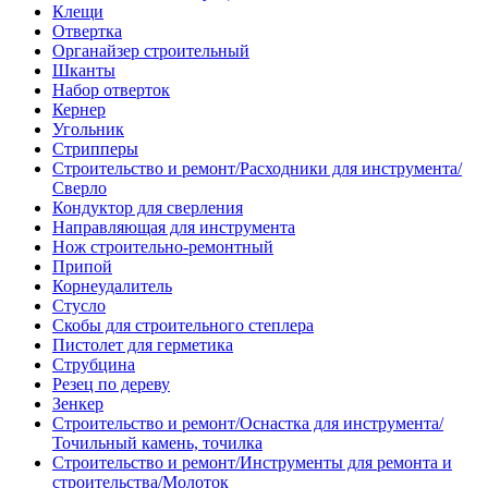
Клещи
Отвертка
Органайзер строительный
Шканты
Набор отверток
Кернер
Угольник
Стрипперы
Строительство и ремонт/Расходники для инструмента/
Сверло
Кондуктор для сверления
Направляющая для инструмента
Нож строительно-ремонтный
Припой
Корнеудалитель
Стусло
Скобы для строительного степлера
Пистолет для герметика
Струбцина
Резец по дереву
Зенкер
Строительство и ремонт/Оснастка для инструмента/
Точильный камень, точилка
Строительство и ремонт/Инструменты для ремонта и
строительства/Молоток