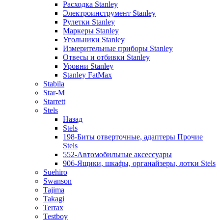
Расходка Stanley
Электроинструмент Stanley
Рулетки Stanley
Маркеры Stanley
Угольники Stanley
Измерительные приборы Stanley
Отвесы и отбивки Stanley
Уровни Stanley
Stanley FatMax
Stabila
Star-M
Starrett
Stels
Назад
Stels
198-Биты отверточные, адаптеры Прочие
Stels
552-Автомобильные аксессуары
906-Ящики, шкафы, органайзеры, лотки Stels
Suehiro
Swanson
Tajima
Takagi
Terrax
Testboy