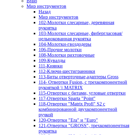
Bralo
Мир инструментов
Назад
Мир инструментов
102-Молотки слесарные, деревянная
рукоятка
103-Молотки слесарные, фибергласовая/
цельнокованная рукоятка
104-Молотки-гвоздодеры
106-Прочие молотки
108-Молотки рихтовочные
109-Кувалды
111-Киянки
112-Ключи-шестигранники
113-Биты отверточные,адаптеры Gross
114- Отвертки Fusion, c трехкомпонентной
рукояткой \\ MATRIX
115-Отвертки с битами, угловые отвертки
117-Отвертки Sparta "Point"
118-Отвертки "Matrix Profi" S2 с
комбинированной двухкомпонентной
ручкой
120-Отвертки "Era" и "Euro"
121-Отвертки "GROSS", трехкомпонентная
рукоятка