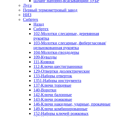
Шланг напорно-всасывающий ЗУБР
Луга
Первый термометровый завод
НИЗ
Сибртех
Назад
Сибртех
102-Молотки слесарные, деревянная
рукоятка
103-Молотки слесарные, фибергласовая/
цельнокованная рукоятка
104-Молотки-гвоздодеры
109-Кувалды
111-Киянки
112-Ключи-шестигранники
129-Отвертки диэлектрические
133-Наборы отверток
1351-Наборы инструмента
137-Ключи торцевые
140-Воротки
142-Ключи балонные
143-Ключи рожковые
146-Ключи накидные, ударные, прокачные
149-Ключи комбинированные
152-Наборы ключей рожковых