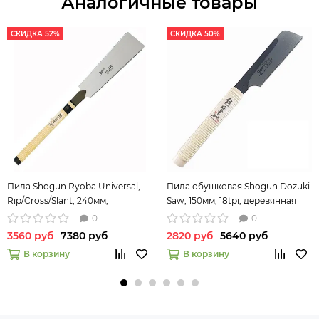
Аналогичные товары
СКИДКА 52%
СКИДКА 50%
Пила Shogun Ryoba Universal,
Пила обушковая Shogun Dozuki
Rip/Cross/Slant, 240мм,
Saw, 150мм, 18tpi, деревянная
деревянная рукоять
рукоять
0
0
3560 руб
7380 руб
2820 руб
5640 руб
В корзину
В корзину