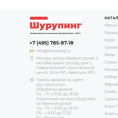
КАТА
Малка
Каран
Клей
+7 (495) 785-87-18
Шпате
info@shuruping.ru
Вилы
Москва, метро Авиамоторная, 2-
Совок
ой Кабельный проезд, дом 1,
Лефортовский строительный
Изоле
центр, блок №1, павильон №5
Набор
Приём заказов на сайте -
Марке
круглосуточно.
Обработка заказов
Скобы
Пн - Пт с 9.00 до 19.00
Розничный магазин Шурупинг
Секат
на Авиамоторной:
Ключ T
Пн - Пт с 9.00 до 19.00
Сб - с 9.00 до 17.00
Ключ 
Вс - Выходной