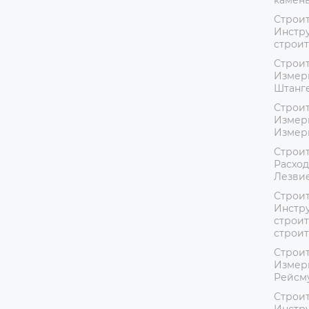
камень
Строит
Инстру
строит
Строит
Измер
Штанг
Строит
Измер
Измер
Строит
Расход
Лезвие
Строит
Инстру
строит
строи
Строит
Измер
Рейсм
Строит