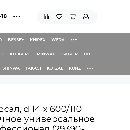
-18
O
BESSEY
KNIPEX
WERA
IE
KLEIBERIT
MINWAX
TRUPER
SHINWA
TAKAGI
KUTZAL
KUNZ
ал, d 14 x 600/110
очное универсальное
фессионал (29390-