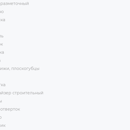
 разметочный
но
ска
ль
ок
ка
а
ижи, плоскогубцы
тка
айзер строительный
ы
 отверток
р
ник