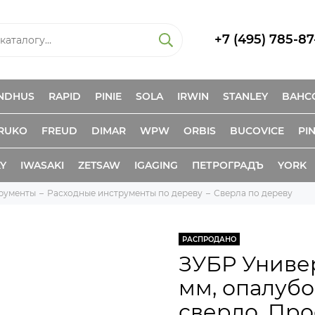
+7 (495) 785-87
NDHUS
RAPID
PINIE
SOLA
IRWIN
STANLEY
BAHC
RUKO
FREUD
DIMAR
WPW
ORBIS
BUCOVICE
PIN
KY
IWASAKI
ZETSAW
IGAGING
ПЕТРОГРАДЪ
YORK
рументы
Расходные инструменты по дереву
Сверла по дереву
РАСПРОДАНО
ЗУБР Универс
мм, опалуб
сверло, Про