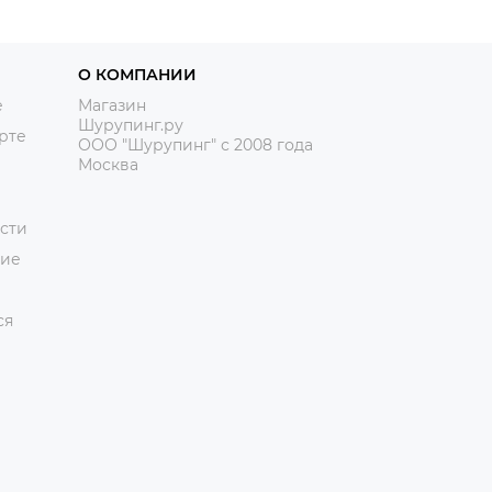
О КОМПАНИИ
е
Магазин
Шурупинг.ру
рте
ООО "Шурупинг" с 2008 года
Москва
сти
ние
ся