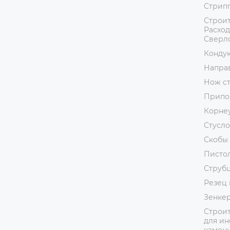
Стрип
Строит
Расход
Сверл
Кондук
Напра
Нож с
Припо
Корне
Стусло
Скобы 
Пистол
Струб
Резец 
Зенке
Строит
для ин