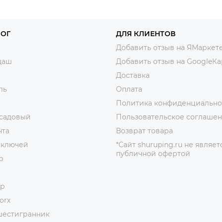
ЛОГ
ДЛЯ КЛИЕНТОВ
Добавить отзыв на ЯМаркет
даш
Добавить отзыв на GoogleКа
Доставка
ль
Оплата
Политика конфиденциально
 садовый
Пользовательское соглаше
нта
Возврат товара
 ключей
*Сайт shuruping.ru не являет
публичной офертой
р
ор
orx
шестигранник