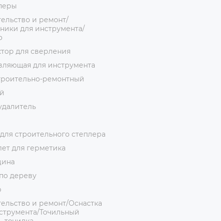
перы
ельство и ремонт/
ники для инструмента/
о
тор для сверления
вляющая для инструмента
троительно-ремонтный
й
удалитель
для строительного степлера
ет для герметика
цина
по дереву
р
ельство и ремонт/Оснастка
струмента/Точильный