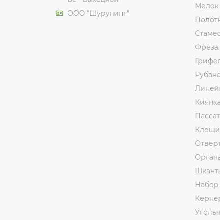
Мелок
ООО "Шурупинг"
Полот
Стаме
Фреза.
Грифе
Рубан
Линей
Киянк
Пассат
Клещи
Отвер
Орган
Шкант
Набор
Керне
Уголь