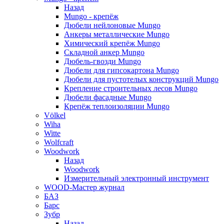
Назад
Mungo - крепёж
Дюбели нейлоновые Mungo
Анкеры металлические Mungo
Химический крепёж Mungo
Складной анкер Mungo
Дюбель-гвозди Mungo
Дюбели для гипсокартона Mungo
Дюбели для пустотелых конструкций Mungo
Крепление строительных лесов Mungo
Дюбели фасадные Mungo
Крепёж теплоизоляции Mungo
Völkel
Wiha
Witte
Wolfcraft
Woodwork
Назад
Woodwork
Измерительный электронный инструмент
WOOD-Мастер журнал
БАЗ
Барс
Зубр
Назад