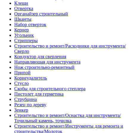
Клещи
Отвертка
Органайзер строительный
Шканты
Набор отверток
Кернер
Угольник
Стрипперы
Строительство и ремонт/Расходники для инструмента/
Сверло
Кондуктор для сверления
Направляющая для инструмента
Нож строительно-ремонтный
Припой
Корнеудалитель
Стусло
Скобы для строительного степлера
Пистолет для герметика
Струбцина
Резец по дереву
Зенкер
Строительство и ремонт/Оснастка для инструмента/
Точильный камень, точилка
Строительство и ремонт/Инструменты для ремонта и
строительства/Молоток