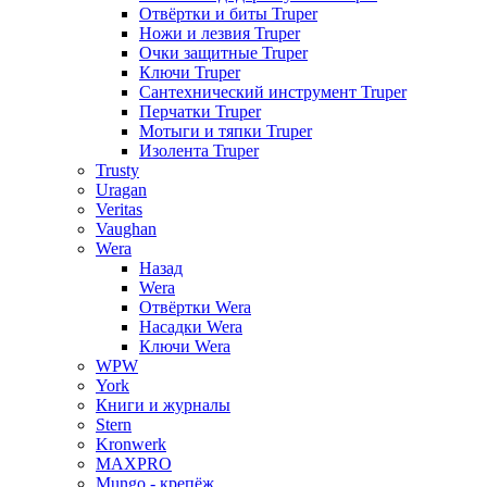
Отвёртки и биты Truper
Ножи и лезвия Truper
Очки защитные Truper
Ключи Truper
Сантехнический инструмент Truper
Перчатки Truper
Мотыги и тяпки Truper
Изолента Truper
Trusty
Uragan
Veritas
Vaughan
Wera
Назад
Wera
Отвёртки Wera
Насадки Wera
Ключи Wera
WPW
York
Книги и журналы
Stern
Kronwerk
MAXPRO
Mungo - крепёж