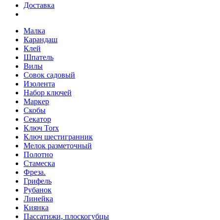
Доставка
Малка
Карандаш
Клей
Шпатель
Вилы
Совок садовый
Изолента
Набор ключей
Маркер
Скобы
Секатор
Ключ Torx
Ключ шестигранник
Мелок разметочный
Полотно
Стамеска
Фреза.
Грифель
Рубанок
Линейка
Киянка
Пассатижи, плоскогубцы