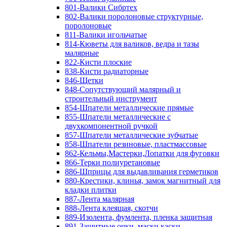
801-Валики Сибртех
802-Валики поролоновые структурные,
поролоновые
811-Валики игольчатые
814-Кюветы для валиков, ведра и тазы
малярные
822-Кисти плоские
838-Кисти радиаторные
846-Щетки
848-Сопутствующий малярный и
строительный инструмент
854-Шпатели металлические прямые
855-Шпатели металлические с
двухкомпонентной ручкой
857-Шпатели металлические зубчатые
858-Шпатели резиновые, пластмассовые
862-Кельмы,Мастерки,Лопатки для фуговки
866-Терки полиуретановые
886-Шприцы для выдавливания герметиков
880-Крестики, клинья, замок магнитный для
кладки плитки
887-Лента малярная
888-Лента клеящая, скотчи
889-Изолента, фумлента, пленка защитная
891-Защитные очки, маски,каски