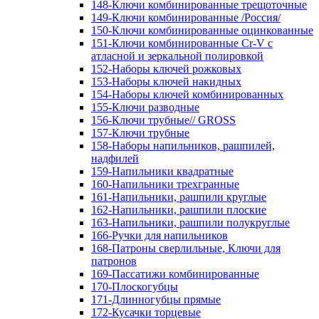
148-Ключи комбинированные трещоточные
149-Ключи комбинированные /Россия/
150-Ключи комбинированные оцинкованные
151-Ключи комбинированные Cr-V с
атласной и зеркальной полировкой
152-Наборы ключей рожковых
153-Наборы ключей накидных
154-Наборы ключей комбинированных
155-Ключи разводные
156-Ключи трубные// GROSS
157-Ключи трубные
158-Наборы напильников, рашпилей,
надфилей
159-Напильники квадратные
160-Напильники трехгранные
161-Напильники, рашпили круглые
162-Напильники, рашпили плоские
163-Напильники, рашпили полукруглые
166-Ручки для напильников
168-Патроны сверлильные, Ключи для
патронов
169-Пассатижи комбинированные
170-Плоскогубцы
171-Длинногубцы прямые
172-Кусачки торцевые