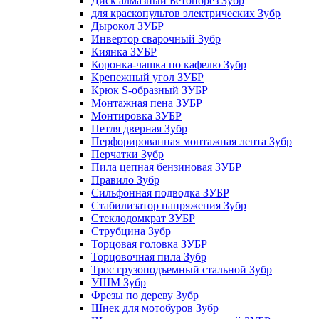
Диск алмазный Бетонорез Зубр
для краскопультов электрических Зубр
Дырокол ЗУБР
Инвертор сварочный Зубр
Киянка ЗУБР
Коронка-чашка по кафелю Зубр
Крепежный угол ЗУБР
Крюк S-образный ЗУБР
Монтажная пена ЗУБР
Монтировка ЗУБР
Петля дверная Зубр
Перфорированная монтажная лента Зубр
Перчатки Зубр
Пила цепная бензиновая ЗУБР
Правило Зубр
Сильфонная подводка ЗУБР
Стабилизатор напряжения Зубр
Стеклодомкрат ЗУБР
Струбцина Зубр
Торцовая головка ЗУБР
Торцовочная пила Зубр
Трос грузоподъемный стальной Зубр
УШМ Зубр
Фрезы по дереву Зубр
Шнек для мотобуров Зубр