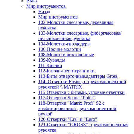
Bralo
Мир инструментов
Назад
Мир инструментов
102-Молотки слесарные, деревянная
рукоятка
103-Молотки слесарные, фибергласовая/
цельнокованная рукоятка
104-Молотки-гвоздодеры
106-Прочие молотки
108-Молотки рихтовочные
109-Кувалды
111-Киянки
112-Ключи-шестигранники
113-Биты отверточные,адаптеры Gross
114- Отвертки Fusion, c трехкомпонентной
рукояткой \\ MATRIX
115-Отвертки с битами, угловые отвертки
117-Отвертки Sparta "Point"
118-Отвертки "Matrix Profi" S2 с
комбинированной двухкомпонентной
ручкой
120-Отвертки "Era" и "Euro"
121-Отвертки "GROSS", трехкомпонентная
рукоятка