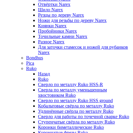
Отвёртки Narex
Шило Narex
Резцы по дереву Narex
Ножи для резьбы по дереву Narex
Киянки Narex
Пробойники Narex
Точильные камни Narex
Разное Narex
Для заточки стамесок и ножей для рубанков
Narex
Bondhus
Pica
Ruko
Назад
Ruko
Сверло по металлу Ruko HSS-R
Сверла по металлу уменьшенным
хвостовиком Ruko
Сверло по металлу Ruko HSS ground
Кобальтовые свёрла по металлу Ruko
Удлинённые свёрла по металлу Ruko
Сверло для работы по точечной сварке Ruko
Ступенчатые свёрла по металлу Ruko
Коронки биметаллические Ruko
Корончатые фрезы Ruko