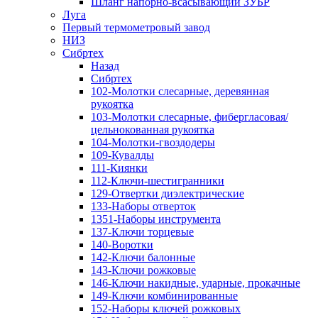
Шланг напорно-всасывающий ЗУБР
Луга
Первый термометровый завод
НИЗ
Сибртех
Назад
Сибртех
102-Молотки слесарные, деревянная
рукоятка
103-Молотки слесарные, фибергласовая/
цельнокованная рукоятка
104-Молотки-гвоздодеры
109-Кувалды
111-Киянки
112-Ключи-шестигранники
129-Отвертки диэлектрические
133-Наборы отверток
1351-Наборы инструмента
137-Ключи торцевые
140-Воротки
142-Ключи балонные
143-Ключи рожковые
146-Ключи накидные, ударные, прокачные
149-Ключи комбинированные
152-Наборы ключей рожковых