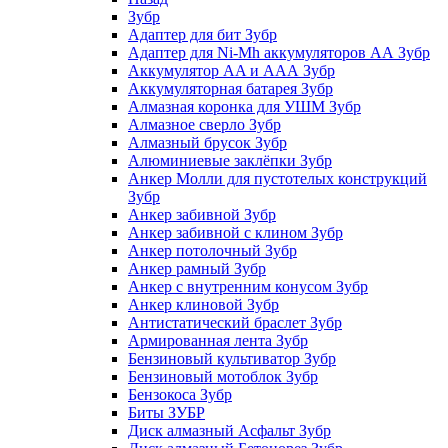
Зубр
Адаптер для бит Зубр
Адаптер для Ni-Mh аккумуляторов АА Зубр
Аккумулятор AA и ААА Зубр
Аккумуляторная батарея Зубр
Алмазная коронка для УШМ Зубр
Алмазное сверло Зубр
Алмазный брусок Зубр
Алюминиевые заклёпки Зубр
Анкер Молли для пустотелых конструкций
Зубр
Анкер забивной Зубр
Анкер забивной с клином Зубр
Анкер потолочный Зубр
Анкер рамный Зубр
Анкер с внутренним конусом Зубр
Анкер клиновой Зубр
Антистатический браслет Зубр
Армированная лента Зубр
Бензиновый культиватор Зубр
Бензиновый мотоблок Зубр
Бензокоса Зубр
Биты ЗУБР
Диск алмазный Асфальт Зубр