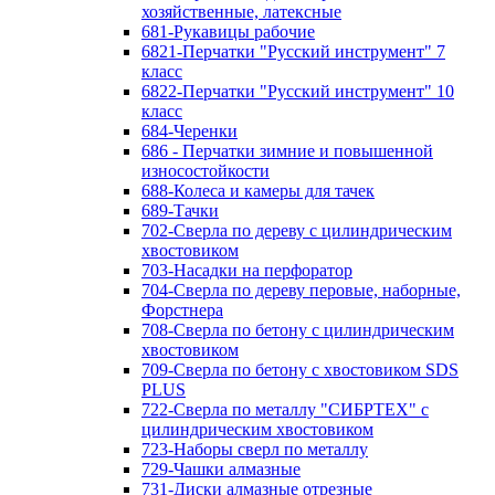
хозяйственные, латексные
681-Рукавицы рабочие
6821-Перчатки "Русский инструмент" 7
класс
6822-Перчатки "Русский инструмент" 10
класс
684-Черенки
686 - Перчатки зимние и повышенной
износостойкости
688-Колеса и камеры для тачек
689-Тачки
702-Сверла по дереву с цилиндрическим
хвостовиком
703-Насадки на перфоратор
704-Сверла по дереву перовые, наборные,
Форстнера
708-Сверла по бетону с цилиндрическим
хвостовиком
709-Сверла по бетону с хвостовиком SDS
PLUS
722-Сверла по металлу "СИБРТЕХ" с
цилиндрическим хвостовиком
723-Наборы сверл по металлу
729-Чашки алмазные
731-Диски алмазные отрезные