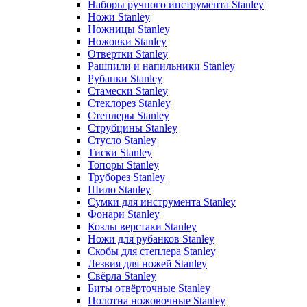
Наборы ручного инструмента Stanley
Ножи Stanley
Ножницы Stanley
Ножовки Stanley
Отвёртки Stanley
Рашпили и напильники Stanley
Рубанки Stanley
Стамески Stanley
Стеклорез Stanley
Степлеры Stanley
Струбцины Stanley
Стусло Stanley
Тиски Stanley
Топоры Stanley
Труборез Stanley
Шило Stanley
Сумки для инструмента Stanley
Фонари Stanley
Козлы верстаки Stanley
Ножи для рубанков Stanley
Скобы для степлера Stanley
Лезвия для ножей Stanley
Свёрла Stanley
Биты отвёрточные Stanley
Полотна ножовочные Stanley