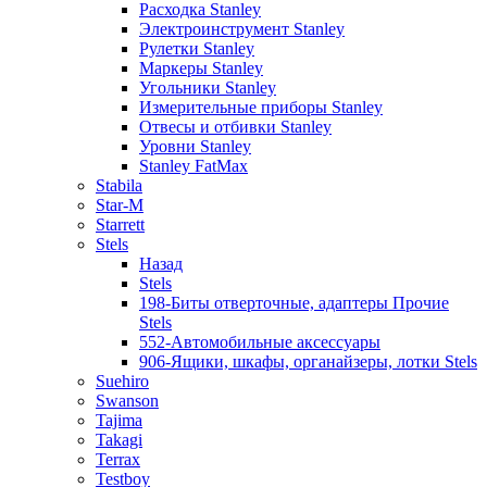
Расходка Stanley
Электроинструмент Stanley
Рулетки Stanley
Маркеры Stanley
Угольники Stanley
Измерительные приборы Stanley
Отвесы и отбивки Stanley
Уровни Stanley
Stanley FatMax
Stabila
Star-M
Starrett
Stels
Назад
Stels
198-Биты отверточные, адаптеры Прочие
Stels
552-Автомобильные аксессуары
906-Ящики, шкафы, органайзеры, лотки Stels
Suehiro
Swanson
Tajima
Takagi
Terrax
Testboy