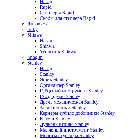
Назад
Rapid
Степлеры Rapid
Скобы для cтеплера Rapid
Rubankov
Silky
Shinwa
Назад
Shinwa
Угольник Shinwa
Shogun
Stanley
Назад
Stanley
Ящик Stanley
Органайзер Stanley
Губцевый инструмент Stanley
Гвоздодёры Stanley
Дрель механическая Stanley
Заклёпочники Stanley
Кернеры зубило добойники Stanley
Ключи Stanley
Лучковые пилы Stanley
Малярный инструмент Stanley
Молотки кувалды Stanley