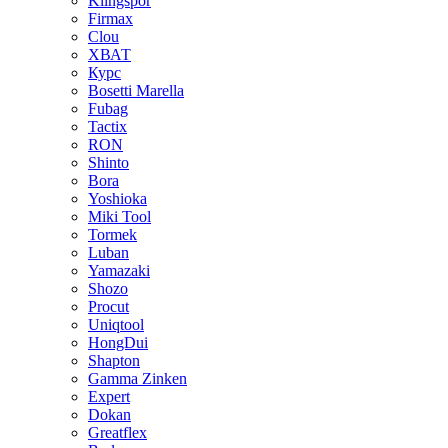
Klingspor
Firmax
Clou
XВАТ
Курс
Bosetti Marella
Fubag
Tactix
RON
Shinto
Bora
Yoshioka
Miki Tool
Tormek
Luban
Yamazaki
Shozo
Procut
Uniqtool
HongDui
Shapton
Gamma Zinken
Expert
Dokan
Greatflex