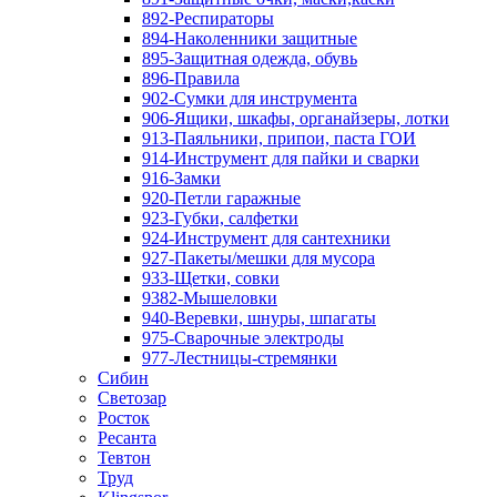
892-Респираторы
894-Наколенники защитные
895-Защитная одежда, обувь
896-Правила
902-Сумки для инструмента
906-Ящики, шкафы, органайзеры, лотки
913-Паяльники, припои, паста ГОИ
914-Инструмент для пайки и сварки
916-Замки
920-Петли гаражные
923-Губки, салфетки
924-Инструмент для сантехники
927-Пакеты/мешки для мусора
933-Щетки, совки
9382-Мышеловки
940-Веревки, шнуры, шпагаты
975-Сварочные электроды
977-Лестницы-стремянки
Сибин
Светозар
Росток
Ресанта
Тевтон
Труд