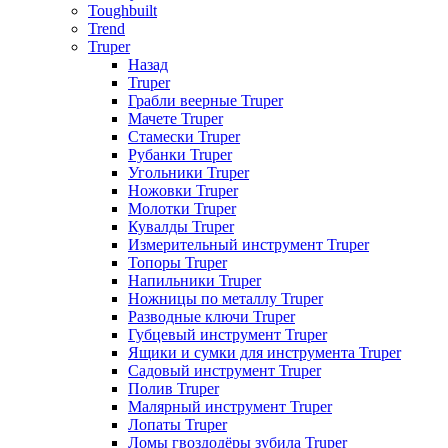
Toughbuilt
Trend
Truper
Назад
Truper
Грабли веерные Truper
Мачете Truper
Стамески Truper
Рубанки Truper
Угольники Truper
Ножовки Truper
Молотки Truper
Кувалды Truper
Измерительный инструмент Truper
Топоры Truper
Напильники Truper
Ножницы по металлу Truper
Разводные ключи Truper
Губцевый инструмент Truper
Ящики и сумки для инструмента Truper
Садовый инструмент Truper
Полив Truper
Малярный инструмент Truper
Лопаты Truper
Ломы гвоздодёры зубила Truper