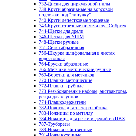
732-Диски для циркулярной пилы
738-Круги абразивные на ворсовой
подложке под "липучку"
740-Круги лепестковые торцевые
743-Круги отрезные по металлу "Сибртех
744-Щетки для дрели
746-Щетки для УШМ
748-Щетки ручные
751-Сетка абразивная
756-Шкурка шлифовальная в листах
водостойкая
764-Бруски абразивные
766-Метчики метрические ручные
769-Воротки для метчиков
770-Плашки метрические
772-Плашки трубные
773-Резьбонарезные наборы, экстракторы,
резцы для клуппов
774-Плашкодержатели
782-Полотна для электролобзика
783-Ножницы по металлу
784-Ножницы для резки изделий из ПВХ
787-Труборезы
789-Ножи хозяйственные
791-Ножи кухонные