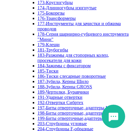
173-Круглогубцы
174-Длинногубцы изогнутые
175-Бокорезы
176-Трансформеры
177-Инструменты для зачистки и обжима
проводов
178-Серия шарнирно-губцевого инструмента
"Мини"
179-Клещи
181-Трубогибы
183-Разжимы для стопорных колец,
просекатели для кожи
184-Зажимы с фиксатором
185-Тиски
186-Тиски слесарные поворотные
187-Зубила, Керны Шило
188-Зубила, Керны GROSS
189-Чертилки, Буравчики
191-Ударные отвертки
192-Отвертки Сибртех
197-Биты отверточные, адаптеры Matrix
198-Биты отверточные, адаптеры Прочие
199-Биты отверточные,адаптеры Сибртех
203-Струбцины угловые
204-Струбцины F-образные