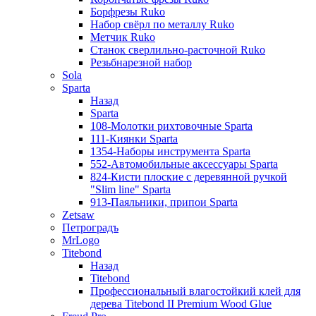
Борфрезы Ruko
Набор свёрл по металлу Ruko
Метчик Ruko
Станок сверлильно-расточной Ruko
Резьбнарезной набор
Sola
Sparta
Назад
Sparta
108-Молотки рихтовочные Sparta
111-Киянки Sparta
1354-Наборы инструмента Sparta
552-Автомобильные аксессуары Sparta
824-Кисти плоские с деревянной ручкой
"Slim line" Sparta
913-Паяльники, припои Sparta
Zetsaw
Петроградъ
MrLogo
Titebond
Назад
Titebond
Профессиональный влагостойкий клей для
дерева Titebond II Premium Wood Glue