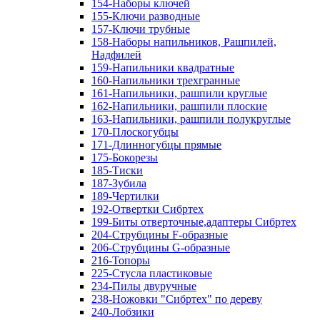
154-Наборы ключей
155-Ключи разводные
157-Ключи трубные
158-Наборы напильников, Рашпилей,
Надфилей
159-Напильники квадратные
160-Напильники трехгранные
161-Напильники, рашпили круглые
162-Напильники, рашпили плоские
163-Напильники, рашпили полукруглые
170-Плоскогубцы
171-Длинногубцы прямые
175-Бокорезы
185-Тиски
187-Зубила
189-Чертилки
192-Отвертки Сибртех
199-Биты отверточные,адаптеры Сибртех
204-Струбцины F-образные
206-Струбцины G-образные
216-Топоры
225-Стусла пластиковые
234-Пилы двуручные
238-Ножовки "Сибртех" по дереву
240-Лобзики