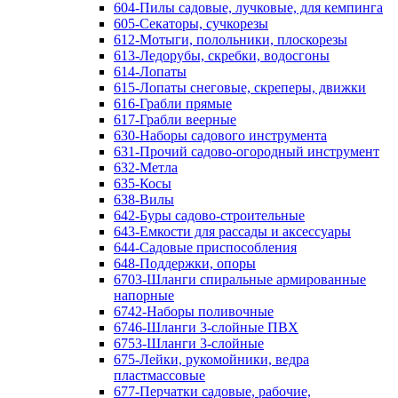
604-Пилы садовые, лучковые, для кемпинга
605-Секаторы, сучкорезы
612-Мотыги, полольники, плоскорезы
613-Ледорубы, скребки, водосгоны
614-Лопаты
615-Лопаты снеговые, скреперы, движки
616-Грабли прямые
617-Грабли веерные
630-Наборы садового инструмента
631-Прочий садово-огородный инструмент
632-Метла
635-Косы
638-Вилы
642-Буры садово-строительные
643-Емкости для рассады и аксессуары
644-Садовые приспособления
648-Поддержки, опоры
6703-Шланги спиральные армированные
напорные
6742-Наборы поливочные
6746-Шланги 3-слойные ПВХ
6753-Шланги 3-слойные
675-Лейки, рукомойники, ведра
пластмассовые
677-Перчатки садовые, рабочие,