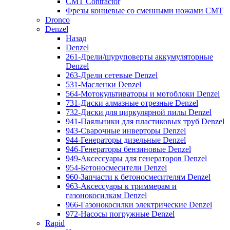
CMT Contractor
Фрезы концевые со сменными ножами CMT
Dronco
Denzel
Назад
Denzel
261-Дрели/шуруповерты аккумуляторные
Denzel
263-Дрели сетевые Denzel
531-Масленки Denzel
564-Мотокультиваторы и мотоблоки Denzel
731-Диски алмазные отрезные Denzel
732-Диски для циркулярной пилы Denzel
941-Паяльники для пластиковых труб Denzel
943-Сварочные инверторы Denzel
944-Генераторы дизельные Denzel
946-Генераторы бензиновые Denzel
949-Аксессуары для генераторов Denzel
954-Бетоносмесители Denzel
960-Запчасти к бетоносмесителям Denzel
963-Аксессуары к триммерам и
газонокосилкам Denzel
966-Газонокосилки электрические Denzel
972-Насосы погружные Denzel
Rapid