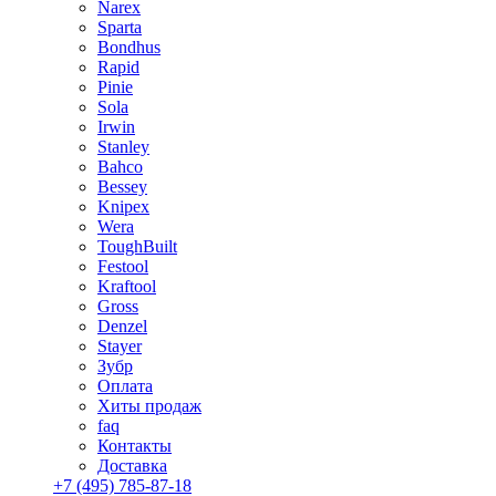
Narex
Sparta
Bondhus
Rapid
Pinie
Sola
Irwin
Stanley
Bahco
Bessey
Knipex
Wera
ToughBuilt
Festool
Kraftool
Gross
Denzel
Stayer
Зубр
Оплата
Хиты продаж
faq
Контакты
Доставка
+7 (495) 785-87-18