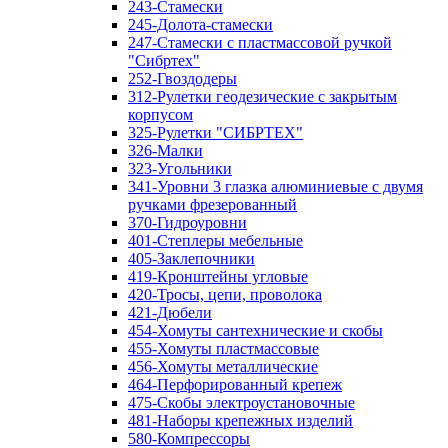
243-Стамески
245-Долота-стамески
247-Стамески с пластмассовой ручкой
"Сибртех"
252-Гвоздодеры
312-Рулетки геодезические с закрытым
корпусом
325-Рулетки "СИБРТЕХ"
326-Малки
323-Угольники
341-Уровни 3 глазка алюминиевые с двумя
ручками фрезерованный
370-Гидроуровни
401-Степлеры мебельные
405-Заклепочники
419-Кронштейны угловые
420-Тросы, цепи, проволока
421-Дюбели
454-Хомуты сантехнические и скобы
455-Хомуты пластмассовые
456-Хомуты металлические
464-Перфорированный крепеж
475-Скобы электроустановочные
481-Наборы крепежных изделий
580-Компрессоры