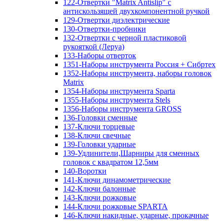
122-Отвертки "Matrix Antislip" с
антискользящей двухкомпонентной ручкой
129-Отвертки диэлектрические
130-Отвертки-пробники
132-Отвертки с черной пластиковой
рукояткой (Леруа)
133-Наборы отверток
1351-Наборы инструмента Россия + Сибртех
1352-Наборы инструмента, наборы головок
Matrix
1354-Наборы инструмента Sparta
1355-Наборы инструмента Stels
1356-Наборы инструмента GROSS
136-Головки сменные
137-Ключи торцевые
138-Ключи свечные
139-Головки ударные
139-Удлинители,Шарниры для сменных
головок с квадратом 12,5мм
140-Воротки
141-Ключи динамометрические
142-Ключи балонные
143-Ключи рожковые
144-Ключи рожковые SPARTA
146-Ключи накидные, ударные, прокачные