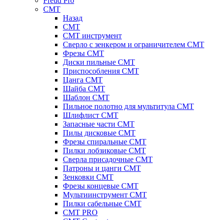
Freud Pro
CMT
Назад
CMT
CMT инструмент
Сверло с зенкером и ограничителем CMT
Фрезы CMT
Диски пильные CMT
Приспособления СМТ
Цанга CMT
Шайба CMT
Шаблон CMT
Пильное полотно для мультитула CMT
Шлифлист CMT
Запасные части CMT
Пилы дисковые CMT
Фрезы спиральные CMT
Пилки лобзиковые СМТ
Сверла присадочные СМТ
Патроны и цанги CMT
Зенковки СМТ
Фрезы концевые CMT
Мультиинструмент СМТ
Пилки сабельные СМТ
CMT PRO