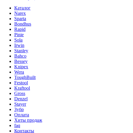
Каталог
Narex
Sparta
Bondhus
Rapid
Pinie
Sola
Irwin
Stanley
Bahco
Bessey
Knipex
Wera
ToughBuilt
Festool
Kraftool
Gross
Denzel
Stayer
Зубр
Оплата
Хиты продаж
faq
Контакты