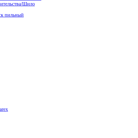
оительства/Шило
иск пильный
arex