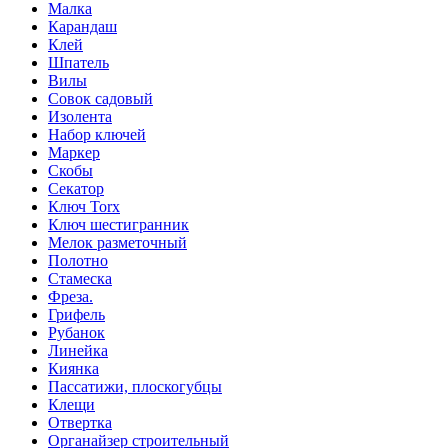
Малка
Карандаш
Клей
Шпатель
Вилы
Совок садовый
Изолента
Набор ключей
Маркер
Скобы
Секатор
Ключ Torx
Ключ шестигранник
Мелок разметочный
Полотно
Стамеска
Фреза.
Грифель
Рубанок
Линейка
Киянка
Пассатижи, плоскогубцы
Клещи
Отвертка
Органайзер строительный