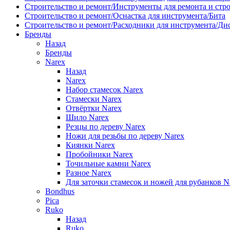
Строительство и ремонт/Инструменты для ремонта и стр
Строительство и ремонт/Оснастка для инструмента/Бита
Строительство и ремонт/Расходники для инструмента/Д
Бренды
Назад
Бренды
Narex
Назад
Narex
Набор стамесок Narex
Стамески Narex
Отвёртки Narex
Шило Narex
Резцы по дереву Narex
Ножи для резьбы по дереву Narex
Киянки Narex
Пробойники Narex
Точильные камни Narex
Разное Narex
Для заточки стамесок и ножей для рубанков N
Bondhus
Pica
Ruko
Назад
Ruko