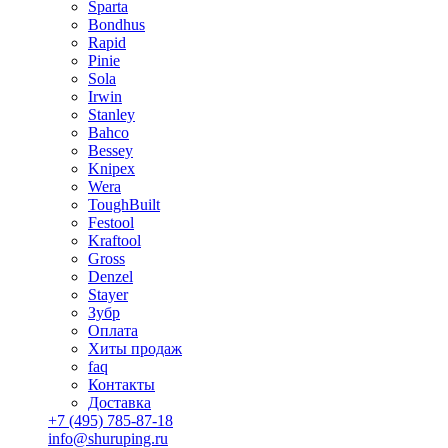
Sparta
Bondhus
Rapid
Pinie
Sola
Irwin
Stanley
Bahco
Bessey
Knipex
Wera
ToughBuilt
Festool
Kraftool
Gross
Denzel
Stayer
Зубр
Оплата
Хиты продаж
faq
Контакты
Доставка
+7 (495) 785-87-18
info@shuruping.ru