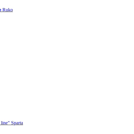
м Ruko
ine" Sparta