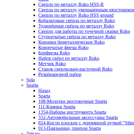
Сверло по металлу Ruko HSS-R
Сверла по металлу уменьшенным хвостовико
Сверло по металлу Ruko HSS ground
Кобальтовые свёрла по металлу Ruko
Удлинённые свёрла по металлу Ruko
Сверло для работы по точечной сварке Ruko
Ступенчатые свёрла по металлу Ruko
Коронки биметаллические Ruko
Корончатые фрезы Ruko
Борфрезы Ruko
Набор свёрл по металлу Ruko
Метчик Ruko
Станок сверлильно-расточной Ruko
Резьбнарезной набор
Sola
Sparta
Назад
Sparta
108-Молотки рихтовочные Sparta
111-Киянки Sparta
1354-Наборы инструмента Sparta
552-Автомобильные аксессуары Sparta
824-Кисти плоские с деревянной ручкой "Slim l
913-Паяльники, припои Sparta
Zetsaw