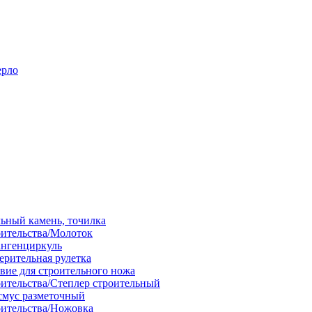
ерло
льный камень, точилка
оительства/Молоток
ангенциркуль
ерительная рулетка
вие для строительного ножа
оительства/Степлер строительный
смус разметочный
оительства/Ножовка