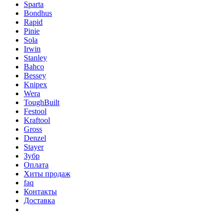
Sparta
Bondhus
Rapid
Pinie
Sola
Irwin
Stanley
Bahco
Bessey
Knipex
Wera
ToughBuilt
Festool
Kraftool
Gross
Denzel
Stayer
Зубр
Оплата
Хиты продаж
faq
Контакты
Доставка