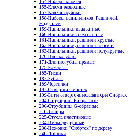
154-Наборы ключей
155-Ключи разводные
157-Ключи трубные
158-Наборы напильников, Рашпилей,
Надфилей
159-Напильники квадратные
160-Напильники трехгранные
161-Напильники, рашпили круглые
162-Напильники, рашпили плоские
163-Напильники, рашпили полукруглые
170-Плоскогубцы
171-Длинногубцы прямые
175-Бокорезы
185-Тиски
187-Зубила
189-Чертилки
192-Отвертки Сибртех
199-Биты отверточные,адаптеры Сибртех
204-Струбцины F-образные
206-Струбцины G-образные
216-Топоры
225-Стусла пластиковые
234-Пилы двуручные
238-Ножовки "Сибртех" по дереву
240-Лобзики