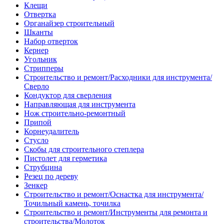
Клещи
Отвертка
Органайзер строительный
Шканты
Набор отверток
Кернер
Угольник
Стрипперы
Строительство и ремонт/Расходники для инструмента/
Сверло
Кондуктор для сверления
Направляющая для инструмента
Нож строительно-ремонтный
Припой
Корнеудалитель
Стусло
Скобы для строительного степлера
Пистолет для герметика
Струбцина
Резец по дереву
Зенкер
Строительство и ремонт/Оснастка для инструмента/
Точильный камень, точилка
Строительство и ремонт/Инструменты для ремонта и
строительства/Молоток