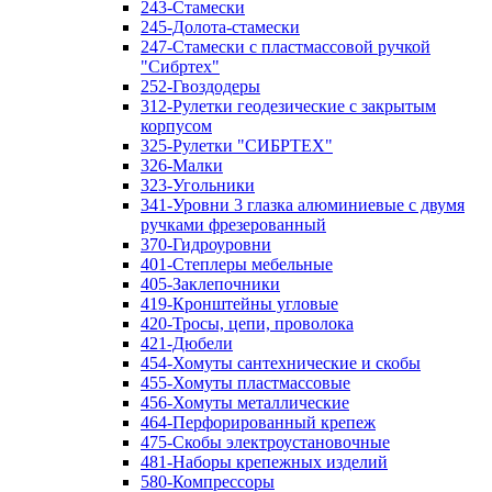
243-Стамески
245-Долота-стамески
247-Стамески с пластмассовой ручкой
"Сибртех"
252-Гвоздодеры
312-Рулетки геодезические с закрытым
корпусом
325-Рулетки "СИБРТЕХ"
326-Малки
323-Угольники
341-Уровни 3 глазка алюминиевые с двумя
ручками фрезерованный
370-Гидроуровни
401-Степлеры мебельные
405-Заклепочники
419-Кронштейны угловые
420-Тросы, цепи, проволока
421-Дюбели
454-Хомуты сантехнические и скобы
455-Хомуты пластмассовые
456-Хомуты металлические
464-Перфорированный крепеж
475-Скобы электроустановочные
481-Наборы крепежных изделий
580-Компрессоры