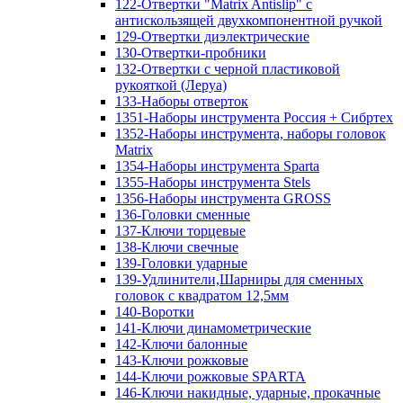
122-Отвертки "Matrix Antislip" с
антискользящей двухкомпонентной ручкой
129-Отвертки диэлектрические
130-Отвертки-пробники
132-Отвертки с черной пластиковой
рукояткой (Леруа)
133-Наборы отверток
1351-Наборы инструмента Россия + Сибртех
1352-Наборы инструмента, наборы головок
Matrix
1354-Наборы инструмента Sparta
1355-Наборы инструмента Stels
1356-Наборы инструмента GROSS
136-Головки сменные
137-Ключи торцевые
138-Ключи свечные
139-Головки ударные
139-Удлинители,Шарниры для сменных
головок с квадратом 12,5мм
140-Воротки
141-Ключи динамометрические
142-Ключи балонные
143-Ключи рожковые
144-Ключи рожковые SPARTA
146-Ключи накидные, ударные, прокачные