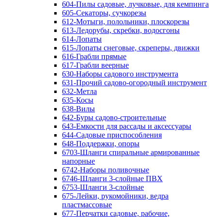
604-Пилы садовые, лучковые, для кемпинга
605-Секаторы, сучкорезы
612-Мотыги, полольники, плоскорезы
613-Ледорубы, скребки, водосгоны
614-Лопаты
615-Лопаты снеговые, скреперы, движки
616-Грабли прямые
617-Грабли веерные
630-Наборы садового инструмента
631-Прочий садово-огородный инструмент
632-Метла
635-Косы
638-Вилы
642-Буры садово-строительные
643-Емкости для рассады и аксессуары
644-Садовые приспособления
648-Поддержки, опоры
6703-Шланги спиральные армированные
напорные
6742-Наборы поливочные
6746-Шланги 3-слойные ПВХ
6753-Шланги 3-слойные
675-Лейки, рукомойники, ведра
пластмассовые
677-Перчатки садовые, рабочие,