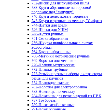
732-Диски для циркулярной пилы
738-Круги абразивные на ворсовой
подложке под "липучку"
740-Круги лепестковые торцевые
743-Круги отрезные по металлу "Сибртех
744-Щетки для дрели
746-Щетки для УШМ
748-Щетки ручные
751-Сетка абразивная
756-Шкурка шлифовальная в листах
водостойкая
764-Бруски абразивные
766-Метчики метрические ручные
769-Воротки для метчиков
770-Плашки метрические
772-Плашки трубные
773-Резьбонарезные наборы, экстракторы,
резцы для клуппов
774-Плашкодержатели
782-Полотна для электролобзика
783-Ножницы по металлу
784-Ножницы для резки изделий из ПВХ
787-Труборезы
789-Ножи хозяйственные
791-Ножи кухонные