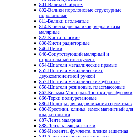
801-Валики Сибртех
802-Валики поролоновые структурные,
поролоновые
811-Валики игольчатые
814-Кюветы для валиков, ведра и тазы
малярные
822-Кисти плоские
838-Кисти радиаторные
846-Щетки
848-Сопутствующий малярный и
строительный инструмент
854-Шпатели металлические прямые
855-Шпатели металлические с
двухкомпонентной ручкой
857-Шпатели металлические зубчатые
858-Шпатели резиновые, пластмассовые
862-Кельмы,Мастерки,Лопатки для фуговки
866-Терки полиуретановые
886-Шприцы для выдавливания герметиков
880-Крестики, клинья, замок магнитный для
кладки плитки
887-Лента малярная
888-Лента клеящая, скотчи
889-Изолента, фумлента, пленка защитная
891-Защитные очки, маски,каски