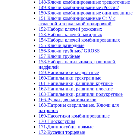
148-Ключи комбинированные трещоточные
149-Ключи комбинированные /Россия/
150-Ключи комбинированные оцинкованные
151-Ключи комбинированные Cr-V с
атласной и зеркальной полировкой
152-Наборы ключей рожковых
153-Наборы ключей накидных
154-Наборы ключей комбинированных
155-Ключи разводные
156-Ключи трубные// GROSS
157-Ключи трубные
158-Наборы напильников, рашпилей,
надфилей
159-Напильники квадратные
160-Напильники трехгранные
161-Напильники, рашпили круглые
162-Напильники, рашпили плоские
163-Напильники, рашпили полукруглые
166-Ручки для напильников
168-Патроны сверлильные, Ключи для
патронов
169-Пассатижи комбинированные
170-Плоскогубцы
171-Длинногубцы прямые
172-Кусачки торцевые