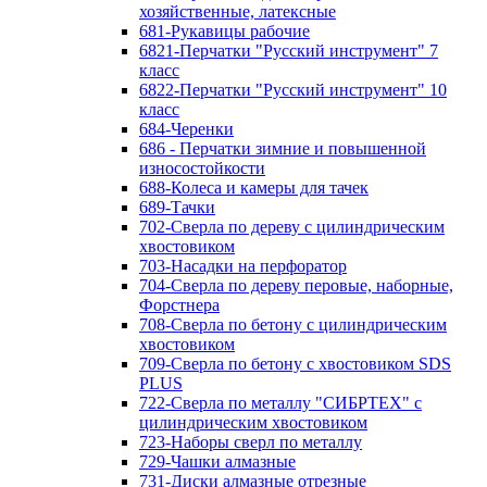
хозяйственные, латексные
681-Рукавицы рабочие
6821-Перчатки "Русский инструмент" 7
класс
6822-Перчатки "Русский инструмент" 10
класс
684-Черенки
686 - Перчатки зимние и повышенной
износостойкости
688-Колеса и камеры для тачек
689-Тачки
702-Сверла по дереву с цилиндрическим
хвостовиком
703-Насадки на перфоратор
704-Сверла по дереву перовые, наборные,
Форстнера
708-Сверла по бетону с цилиндрическим
хвостовиком
709-Сверла по бетону с хвостовиком SDS
PLUS
722-Сверла по металлу "СИБРТЕХ" с
цилиндрическим хвостовиком
723-Наборы сверл по металлу
729-Чашки алмазные
731-Диски алмазные отрезные