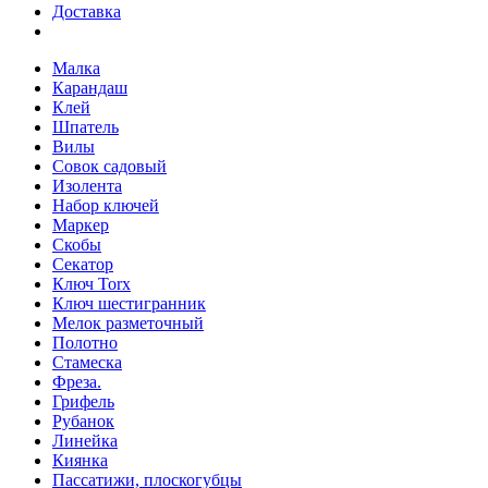
Доставка
Малка
Карандаш
Клей
Шпатель
Вилы
Совок садовый
Изолента
Набор ключей
Маркер
Скобы
Секатор
Ключ Torx
Ключ шестигранник
Мелок разметочный
Полотно
Стамеска
Фреза.
Грифель
Рубанок
Линейка
Киянка
Пассатижи, плоскогубцы