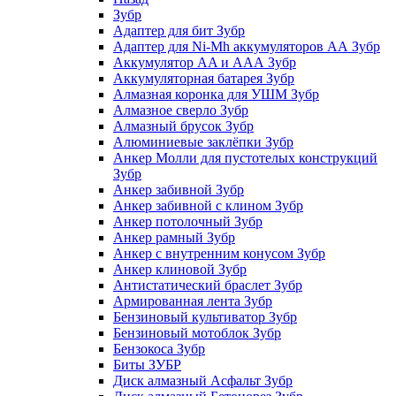
Зубр
Адаптер для бит Зубр
Адаптер для Ni-Mh аккумуляторов АА Зубр
Аккумулятор AA и ААА Зубр
Аккумуляторная батарея Зубр
Алмазная коронка для УШМ Зубр
Алмазное сверло Зубр
Алмазный брусок Зубр
Алюминиевые заклёпки Зубр
Анкер Молли для пустотелых конструкций
Зубр
Анкер забивной Зубр
Анкер забивной с клином Зубр
Анкер потолочный Зубр
Анкер рамный Зубр
Анкер с внутренним конусом Зубр
Анкер клиновой Зубр
Антистатический браслет Зубр
Армированная лента Зубр
Бензиновый культиватор Зубр
Бензиновый мотоблок Зубр
Бензокоса Зубр
Биты ЗУБР
Диск алмазный Асфальт Зубр