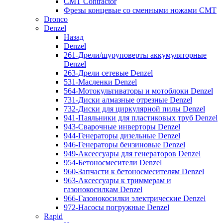
CMT Contractor
Фрезы концевые со сменными ножами CMT
Dronco
Denzel
Назад
Denzel
261-Дрели/шуруповерты аккумуляторные
Denzel
263-Дрели сетевые Denzel
531-Масленки Denzel
564-Мотокультиваторы и мотоблоки Denzel
731-Диски алмазные отрезные Denzel
732-Диски для циркулярной пилы Denzel
941-Паяльники для пластиковых труб Denzel
943-Сварочные инверторы Denzel
944-Генераторы дизельные Denzel
946-Генераторы бензиновые Denzel
949-Аксессуары для генераторов Denzel
954-Бетоносмесители Denzel
960-Запчасти к бетоносмесителям Denzel
963-Аксессуары к триммерам и
газонокосилкам Denzel
966-Газонокосилки электрические Denzel
972-Насосы погружные Denzel
Rapid