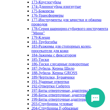
173-Круглогубцы
174-Длинногубцы изогнутые
175-Бокорезы
176-Трансформеры
177-Инструменты для зачистки и обжима
проводов
178-Серия шарнирно-губцевого инструмента
"Мини"
179-Клещи
181-Трубогибы
183-Разжимы для стопорных колец,
просекатели для кожи
184-Зажимы с фиксатором
185-Тиски
186-Тиски слесарные поворотные
187-Зубила, Керны Шило
188-Зубила, Керны GROSS
189-Чертилки, Буравчики
191-Ударные отвертки
192-Отвертки Сибртех
197-Биты отверточные, адаптеры Matrix
198-Биты отверточные, адаптеры Прочие
199-Биты отверточные,адаптеры Сибртех
203-Струбцины угловые
204-Струбцины F-образные