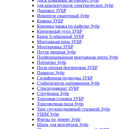
Диск алмазный Бетонорез Зубр
для краскопультов электрических Зубр
Дырокол ЗУБР
Инвертор сварочный Зубр
Киянка ЗУБР
Коронка-чашка по кафелю Зубр
Крепежный угол ЗУБР
Крюк S-образный ЗУБР
Монтажная пена ЗУБР
Монтировка ЗУБР
Петля дверная Зубр
Перфорированная монтажная лента Зубр
Перчатки Зубр
Пила цепная бензиновая ЗУБР
Правило Зубр
Сильфонная подводка ЗУБР
Стабилизатор напряжения Зубр
Стеклодомкрат ЗУБР
Струбцина Зубр
Торцовая головка ЗУБР
Торцовочная пила Зубр
Трос грузоподъемный стальной Зубр
УШМ Зубр
Фрезы по дереву Зубр
Шнек для мотобуров Зубр