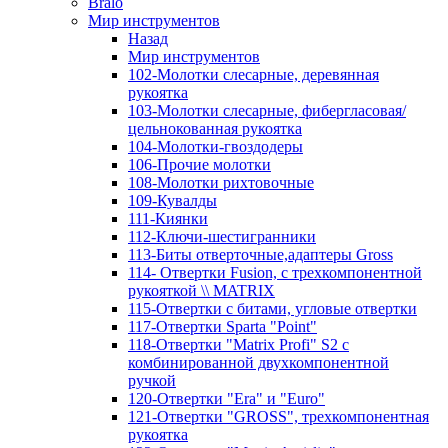
Bralo
Мир инструментов
Назад
Мир инструментов
102-Молотки слесарные, деревянная
рукоятка
103-Молотки слесарные, фибергласовая/
цельнокованная рукоятка
104-Молотки-гвоздодеры
106-Прочие молотки
108-Молотки рихтовочные
109-Кувалды
111-Киянки
112-Ключи-шестигранники
113-Биты отверточные,адаптеры Gross
114- Отвертки Fusion, c трехкомпонентной
рукояткой \\ MATRIX
115-Отвертки с битами, угловые отвертки
117-Отвертки Sparta "Point"
118-Отвертки "Matrix Profi" S2 с
комбинированной двухкомпонентной
ручкой
120-Отвертки "Era" и "Euro"
121-Отвертки "GROSS", трехкомпонентная
рукоятка