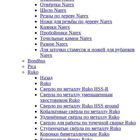
Отвёртки Narex
Шило Narex
Резцы по дереву Narex
Ножи для резьбы по дереву Narex
Киянки Narex
Пробойники Narex
Точильные камни Narex
Разное Narex
Для заточки стамесок и ножей для рубанков
Narex
Bondhus
Pica
Ruko
Назад
Ruko
Сверло по металлу Ruko HSS-R
Сверла по металлу уменьшенным
хвостовиком Ruko
Сверло по металлу Ruko HSS ground
Кобальтовые свёрла по металлу Ruko
Удлинённые свёрла по металлу Ruko
Сверло для работы по точечной сварке Ruko
Ступенчатые свёрла по металлу Ruko
Коронки биметаллические Ruko
Корончатые фрезы Ruko