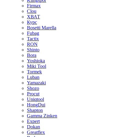
Klingspor
Firmax
Clou
XВАТ
Курс
Bosetti Marella
Fubag
Tactix
RON
Shinto
Bora
Yoshioka
Miki Tool
Tormek
Luban
Yamazaki
Shozo
Procut
Uniqtool
HongDui
Shapton
Gamma Zinken
Expert
Dokan
Greatflex