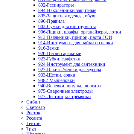
892-Респираторы
894-Наколенники защитные
895-Защитная одежда, обувь
896-Правила
902-Сумки для инструмента
906-Ящики, шкафы, органайзеры, лотки
913-Паяльники, припои, паста ГОИ
914-Инструмент для пайки и сварки
916-Замки
920-Петли гаражные
923-Губки, салфетки
924-Инструмент для сантехники
927-Пакеты/мешки для мусора
933-Щетки, совки
9382-Мышеловки
940-Веревки, шнуры, шпагаты
975-Сварочные электроды
977-Лестницы-стремянки
Сибин
Светозар
Росток
Ресанта
Тевтон
Труд