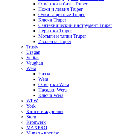
Отвёртки и биты Truper
Ножи и лезвия Truper
Очки защитные Truper
Ключи Truper
Сантехнический инструмент Truper
Перчатки Truper
Мотыги и тяпки Truper
Изолента Truper
Trusty
Uragan
Veritas
Vaughan
Wera
Назад
Wera
Отвёртки Wera
Насадки Wera
Ключи Wera
WPW
York
Книги и журналы
Stern
Kronwerk
MAXPRO
Mungo - крепёж