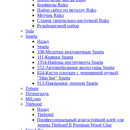
Борфрезы Ruko
Набор свёрл по металлу Ruko
Метчик Ruko
Станок сверлильно-расточной Ruko
Резьбнарезной набор
Sola
Sparta
Назад
Sparta
108-Молотки рихтовочные Sparta
111-Киянки Sparta
1354-Наборы инструмента Sparta
552-Автомобильные аксессуары Sparta
824-Кисти плоские с деревянной ручкой
"Slim line" Sparta
913-Паяльники, припои Sparta
Zetsaw
Петроградъ
MrLogo
Titebond
Назад
Titebond
Профессиональный влагостойкий клей для
дерева Titebond II Premium Wood Glue