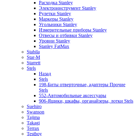
Расходка Stanley
Электроинструмент Stanley
Рулетки Stanley
Маркеры Stanley
Угольники Stanley
Измерительные приборы Stanley
Отвесы и отбивки Stanley
Уровни Stanley
Stanley FatMax
Stabila
Star-M
Starrett
Stels
Назад
Stels
198-Биты отверточные, адаптеры Прочие
Stels
552-Автомобильные аксессуары
906-Ящики, шкафы, органайзеры, лотки Stels
Suehiro
Swanson
Tajima
Takagi
Terrax
Testboy