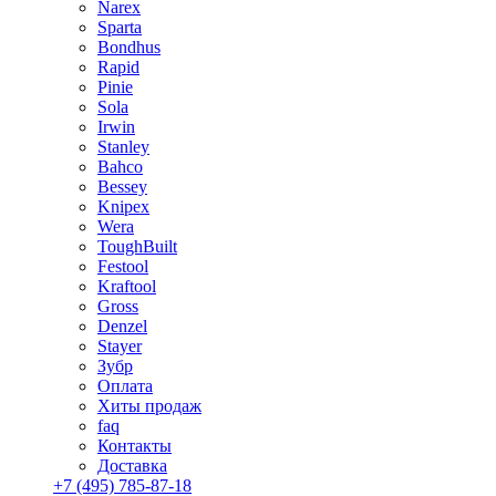
Narex
Sparta
Bondhus
Rapid
Pinie
Sola
Irwin
Stanley
Bahco
Bessey
Knipex
Wera
ToughBuilt
Festool
Kraftool
Gross
Denzel
Stayer
Зубр
Оплата
Хиты продаж
faq
Контакты
Доставка
+7 (495) 785-87-18