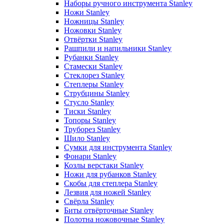
Наборы ручного инструмента Stanley
Ножи Stanley
Ножницы Stanley
Ножовки Stanley
Отвёртки Stanley
Рашпили и напильники Stanley
Рубанки Stanley
Стамески Stanley
Стеклорез Stanley
Степлеры Stanley
Струбцины Stanley
Стусло Stanley
Тиски Stanley
Топоры Stanley
Труборез Stanley
Шило Stanley
Сумки для инструмента Stanley
Фонари Stanley
Козлы верстаки Stanley
Ножи для рубанков Stanley
Скобы для степлера Stanley
Лезвия для ножей Stanley
Свёрла Stanley
Биты отвёрточные Stanley
Полотна ножовочные Stanley