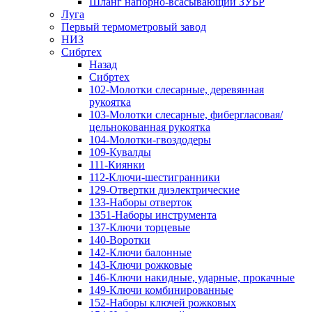
Шланг напорно-всасывающий ЗУБР
Луга
Первый термометровый завод
НИЗ
Сибртех
Назад
Сибртех
102-Молотки слесарные, деревянная
рукоятка
103-Молотки слесарные, фибергласовая/
цельнокованная рукоятка
104-Молотки-гвоздодеры
109-Кувалды
111-Киянки
112-Ключи-шестигранники
129-Отвертки диэлектрические
133-Наборы отверток
1351-Наборы инструмента
137-Ключи торцевые
140-Воротки
142-Ключи балонные
143-Ключи рожковые
146-Ключи накидные, ударные, прокачные
149-Ключи комбинированные
152-Наборы ключей рожковых