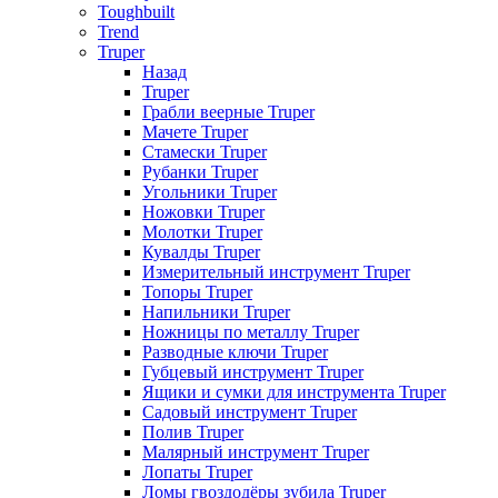
Toughbuilt
Trend
Truper
Назад
Truper
Грабли веерные Truper
Мачете Truper
Стамески Truper
Рубанки Truper
Угольники Truper
Ножовки Truper
Молотки Truper
Кувалды Truper
Измерительный инструмент Truper
Топоры Truper
Напильники Truper
Ножницы по металлу Truper
Разводные ключи Truper
Губцевый инструмент Truper
Ящики и сумки для инструмента Truper
Садовый инструмент Truper
Полив Truper
Малярный инструмент Truper
Лопаты Truper
Ломы гвоздодёры зубила Truper