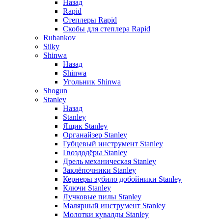
Назад
Rapid
Степлеры Rapid
Скобы для cтеплера Rapid
Rubankov
Silky
Shinwa
Назад
Shinwa
Угольник Shinwa
Shogun
Stanley
Назад
Stanley
Ящик Stanley
Органайзер Stanley
Губцевый инструмент Stanley
Гвоздодёры Stanley
Дрель механическая Stanley
Заклёпочники Stanley
Кернеры зубило добойники Stanley
Ключи Stanley
Лучковые пилы Stanley
Малярный инструмент Stanley
Молотки кувалды Stanley