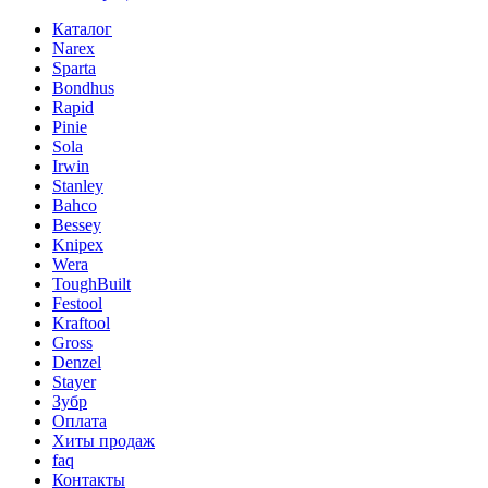
Каталог
Narex
Sparta
Bondhus
Rapid
Pinie
Sola
Irwin
Stanley
Bahco
Bessey
Knipex
Wera
ToughBuilt
Festool
Kraftool
Gross
Denzel
Stayer
Зубр
Оплата
Хиты продаж
faq
Контакты