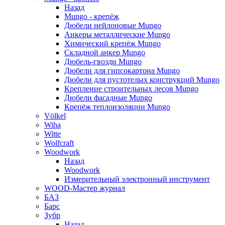
Назад
Mungo - крепёж
Дюбели нейлоновые Mungo
Анкеры металлические Mungo
Химический крепёж Mungo
Складной анкер Mungo
Дюбель-гвозди Mungo
Дюбели для гипсокартона Mungo
Дюбели для пустотелых конструкций Mungo
Крепление строительных лесов Mungo
Дюбели фасадные Mungo
Крепёж теплоизоляции Mungo
Völkel
Wiha
Witte
Wolfcraft
Woodwork
Назад
Woodwork
Измерительный электронный инструмент
WOOD-Мастер журнал
БАЗ
Барс
Зубр
Назад