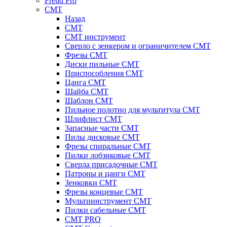
Freud Pro
CMT
Назад
CMT
CMT инструмент
Сверло с зенкером и ограничителем CMT
Фрезы CMT
Диски пильные CMT
Приспособления СМТ
Цанга CMT
Шайба CMT
Шаблон CMT
Пильное полотно для мультитула CMT
Шлифлист CMT
Запасные части CMT
Пилы дисковые CMT
Фрезы спиральные CMT
Пилки лобзиковые СМТ
Сверла присадочные СМТ
Патроны и цанги CMT
Зенковки СМТ
Фрезы концевые CMT
Мультиинструмент СМТ
Пилки сабельные СМТ
CMT PRO