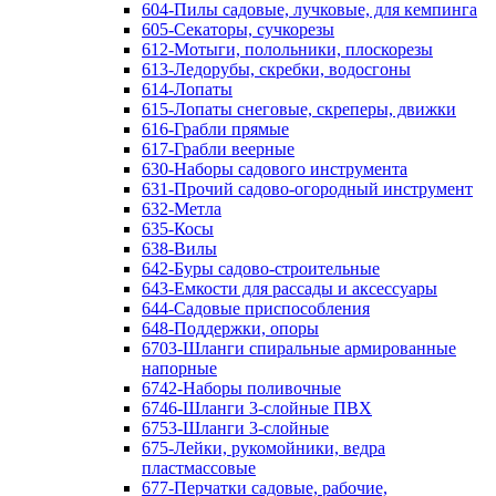
604-Пилы садовые, лучковые, для кемпинга
605-Секаторы, сучкорезы
612-Мотыги, полольники, плоскорезы
613-Ледорубы, скребки, водосгоны
614-Лопаты
615-Лопаты снеговые, скреперы, движки
616-Грабли прямые
617-Грабли веерные
630-Наборы садового инструмента
631-Прочий садово-огородный инструмент
632-Метла
635-Косы
638-Вилы
642-Буры садово-строительные
643-Емкости для рассады и аксессуары
644-Садовые приспособления
648-Поддержки, опоры
6703-Шланги спиральные армированные
напорные
6742-Наборы поливочные
6746-Шланги 3-слойные ПВХ
6753-Шланги 3-слойные
675-Лейки, рукомойники, ведра
пластмассовые
677-Перчатки садовые, рабочие,