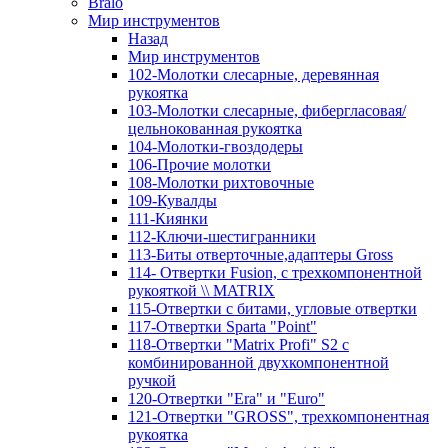
Bralo
Мир инструментов
Назад
Мир инструментов
102-Молотки слесарные, деревянная
рукоятка
103-Молотки слесарные, фибергласовая/
цельнокованная рукоятка
104-Молотки-гвоздодеры
106-Прочие молотки
108-Молотки рихтовочные
109-Кувалды
111-Киянки
112-Ключи-шестигранники
113-Биты отверточные,адаптеры Gross
114- Отвертки Fusion, c трехкомпонентной
рукояткой \\ MATRIX
115-Отвертки с битами, угловые отвертки
117-Отвертки Sparta "Point"
118-Отвертки "Matrix Profi" S2 с
комбинированной двухкомпонентной
ручкой
120-Отвертки "Era" и "Euro"
121-Отвертки "GROSS", трехкомпонентная
рукоятка