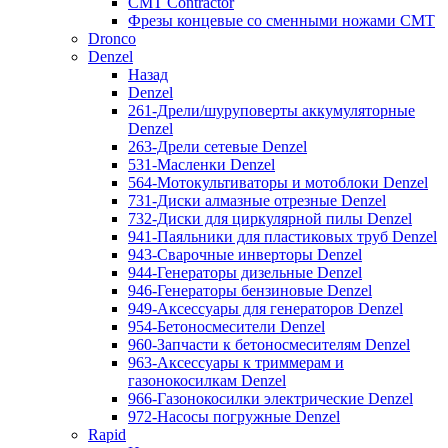
CMT Contractor
Фрезы концевые со сменными ножами CMT
Dronco
Denzel
Назад
Denzel
261-Дрели/шуруповерты аккумуляторные
Denzel
263-Дрели сетевые Denzel
531-Масленки Denzel
564-Мотокультиваторы и мотоблоки Denzel
731-Диски алмазные отрезные Denzel
732-Диски для циркулярной пилы Denzel
941-Паяльники для пластиковых труб Denzel
943-Сварочные инверторы Denzel
944-Генераторы дизельные Denzel
946-Генераторы бензиновые Denzel
949-Аксессуары для генераторов Denzel
954-Бетоносмесители Denzel
960-Запчасти к бетоносмесителям Denzel
963-Аксессуары к триммерам и
газонокосилкам Denzel
966-Газонокосилки электрические Denzel
972-Насосы погружные Denzel
Rapid