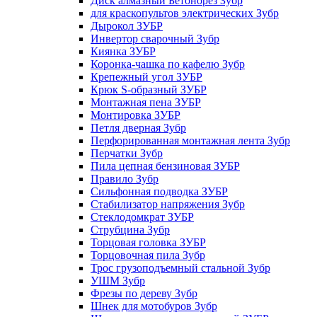
Диск алмазный Бетонорез Зубр
для краскопультов электрических Зубр
Дырокол ЗУБР
Инвертор сварочный Зубр
Киянка ЗУБР
Коронка-чашка по кафелю Зубр
Крепежный угол ЗУБР
Крюк S-образный ЗУБР
Монтажная пена ЗУБР
Монтировка ЗУБР
Петля дверная Зубр
Перфорированная монтажная лента Зубр
Перчатки Зубр
Пила цепная бензиновая ЗУБР
Правило Зубр
Сильфонная подводка ЗУБР
Стабилизатор напряжения Зубр
Стеклодомкрат ЗУБР
Струбцина Зубр
Торцовая головка ЗУБР
Торцовочная пила Зубр
Трос грузоподъемный стальной Зубр
УШМ Зубр
Фрезы по дереву Зубр
Шнек для мотобуров Зубр