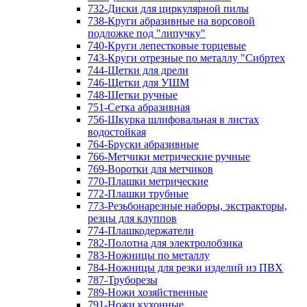
732-Диски для циркулярной пилы
738-Круги абразивные на ворсовой
подложке под "липучку"
740-Круги лепестковые торцевые
743-Круги отрезные по металлу "Сибртех
744-Щетки для дрели
746-Щетки для УШМ
748-Щетки ручные
751-Сетка абразивная
756-Шкурка шлифовальная в листах
водостойкая
764-Бруски абразивные
766-Метчики метрические ручные
769-Воротки для метчиков
770-Плашки метрические
772-Плашки трубные
773-Резьбонарезные наборы, экстракторы,
резцы для клуппов
774-Плашкодержатели
782-Полотна для электролобзика
783-Ножницы по металлу
784-Ножницы для резки изделий из ПВХ
787-Труборезы
789-Ножи хозяйственные
791-Ножи кухонные