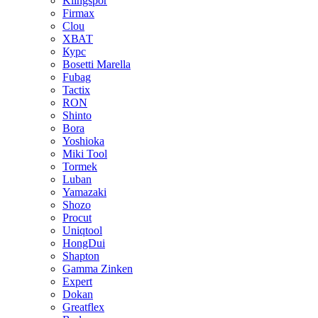
Klingspor
Firmax
Clou
XВАТ
Курс
Bosetti Marella
Fubag
Tactix
RON
Shinto
Bora
Yoshioka
Miki Tool
Tormek
Luban
Yamazaki
Shozo
Procut
Uniqtool
HongDui
Shapton
Gamma Zinken
Expert
Dokan
Greatflex