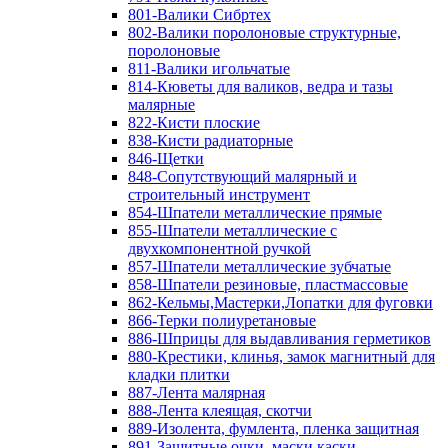
801-Валики Сибртех
802-Валики поролоновые структурные,
поролоновые
811-Валики игольчатые
814-Кюветы для валиков, ведра и тазы
малярные
822-Кисти плоские
838-Кисти радиаторные
846-Щетки
848-Сопутствующий малярный и
строительный инструмент
854-Шпатели металлические прямые
855-Шпатели металлические с
двухкомпонентной ручкой
857-Шпатели металлические зубчатые
858-Шпатели резиновые, пластмассовые
862-Кельмы,Мастерки,Лопатки для фуговки
866-Терки полиуретановые
886-Шприцы для выдавливания герметиков
880-Крестики, клинья, замок магнитный для
кладки плитки
887-Лента малярная
888-Лента клеящая, скотчи
889-Изолента, фумлента, пленка защитная
891-Защитные очки, маски,каски