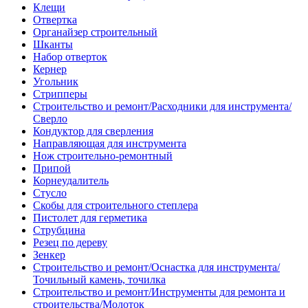
Клещи
Отвертка
Органайзер строительный
Шканты
Набор отверток
Кернер
Угольник
Стрипперы
Строительство и ремонт/Расходники для инструмента/
Сверло
Кондуктор для сверления
Направляющая для инструмента
Нож строительно-ремонтный
Припой
Корнеудалитель
Стусло
Скобы для строительного степлера
Пистолет для герметика
Струбцина
Резец по дереву
Зенкер
Строительство и ремонт/Оснастка для инструмента/
Точильный камень, точилка
Строительство и ремонт/Инструменты для ремонта и
строительства/Молоток