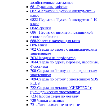
хозяйственные, латексные
681-Рукавицы рабочие
6821-Перчатки "Русский инструмент" 7
класс
6822-Перчатки "Русский инструмент" 10
класс
684-Черенки
686 - Перчатки зимние и повышенной
износостойкости
688-Колеса и камеры для тачек
689-Тачки
702-Сверла по дереву с цилиндрическим
хвостовиком
703-Насадки на перфоратор
704-Сверла по дереву перовые, наборные,
Форстнера
708-Сверла по бетону с цилиндрическим
хвостовиком
709-Сверла по бетону с хвостовиком SDS
PLUS
722-Сверла по металлу "СИБРТЕХ" с
цилиндрическим хвостовиком
723-Наборы сверл по металлу
729-Чашки алмазные
731-Диски алмазные отрезные