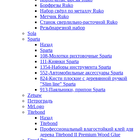
Борфрезы Ruko
Набор свёрл по металлу Ruko
Метчик Ruko
Станок сверлильно-расточной Ruko
Резьбнарезной набор
Sola
Sparta
Назад
Sparta
108-Молотки рихтовочные Sparta
111-Киянки Sparta
1354-Наборы инструмента Sparta
552-Автомобильные аксессуары Sparta
824-Кисти плоские с деревянной ручкой
"Slim line" Sparta
913-Паяльники, припои Sparta
Zetsaw
Петроградъ
MrLogo
Titebond
Назад
Titebond
Профессиональный влагостойкий клей для
дерева Titebond II Premium Wood Glue