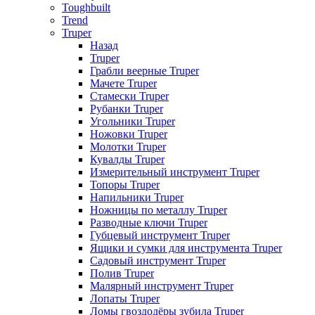
Toughbuilt
Trend
Truper
Назад
Truper
Грабли веерные Truper
Мачете Truper
Стамески Truper
Рубанки Truper
Угольники Truper
Ножовки Truper
Молотки Truper
Кувалды Truper
Измерительный инструмент Truper
Топоры Truper
Напильники Truper
Ножницы по металлу Truper
Разводные ключи Truper
Губцевый инструмент Truper
Ящики и сумки для инструмента Truper
Садовый инструмент Truper
Полив Truper
Малярный инструмент Truper
Лопаты Truper
Ломы гвоздодёры зубила Truper