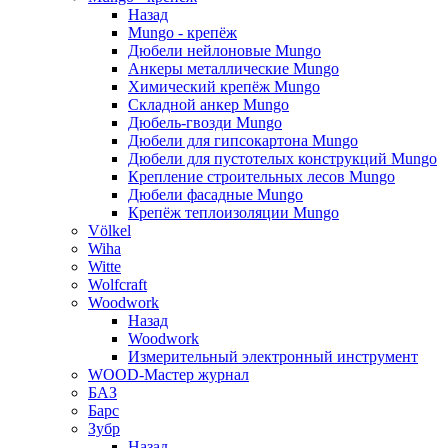
Назад
Mungo - крепёж
Дюбели нейлоновые Mungo
Анкеры металлические Mungo
Химический крепёж Mungo
Складной анкер Mungo
Дюбель-гвозди Mungo
Дюбели для гипсокартона Mungo
Дюбели для пустотелых конструкций Mungo
Крепление строительных лесов Mungo
Дюбели фасадные Mungo
Крепёж теплоизоляции Mungo
Völkel
Wiha
Witte
Wolfcraft
Woodwork
Назад
Woodwork
Измерительный электронный инструмент
WOOD-Мастер журнал
БАЗ
Барс
Зубр
Назад