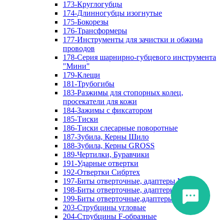
173-Круглогубцы
174-Длинногубцы изогнутые
175-Бокорезы
176-Трансформеры
177-Инструменты для зачистки и обжима
проводов
178-Серия шарнирно-губцевого инструмента
"Мини"
179-Клещи
181-Трубогибы
183-Разжимы для стопорных колец,
просекатели для кожи
184-Зажимы с фиксатором
185-Тиски
186-Тиски слесарные поворотные
187-Зубила, Керны Шило
188-Зубила, Керны GROSS
189-Чертилки, Буравчики
191-Ударные отвертки
192-Отвертки Сибртех
197-Биты отверточные, адаптеры Matrix
198-Биты отверточные, адаптеры Прочие
199-Биты отверточные,адаптеры Сибртех
203-Струбцины угловые
204-Струбцины F-образные