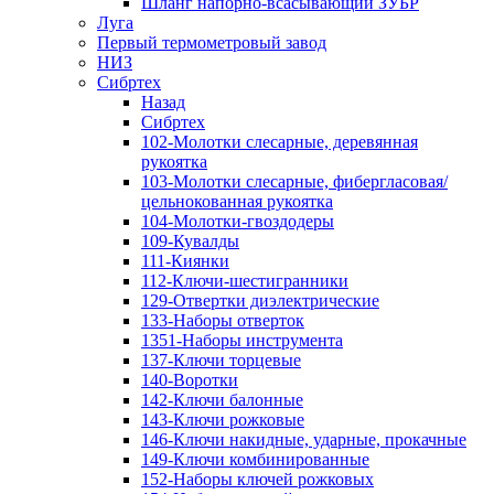
Шланг напорно-всасывающий ЗУБР
Луга
Первый термометровый завод
НИЗ
Сибртех
Назад
Сибртех
102-Молотки слесарные, деревянная
рукоятка
103-Молотки слесарные, фибергласовая/
цельнокованная рукоятка
104-Молотки-гвоздодеры
109-Кувалды
111-Киянки
112-Ключи-шестигранники
129-Отвертки диэлектрические
133-Наборы отверток
1351-Наборы инструмента
137-Ключи торцевые
140-Воротки
142-Ключи балонные
143-Ключи рожковые
146-Ключи накидные, ударные, прокачные
149-Ключи комбинированные
152-Наборы ключей рожковых