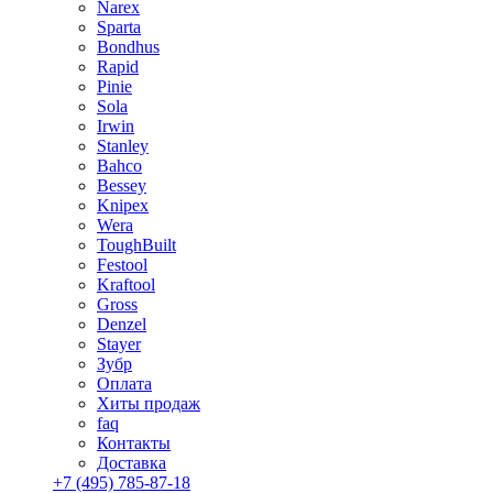
Narex
Sparta
Bondhus
Rapid
Pinie
Sola
Irwin
Stanley
Bahco
Bessey
Knipex
Wera
ToughBuilt
Festool
Kraftool
Gross
Denzel
Stayer
Зубр
Оплата
Хиты продаж
faq
Контакты
Доставка
+7 (495) 785-87-18