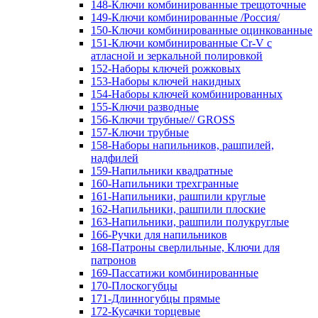
148-Ключи комбинированные трещоточные
149-Ключи комбинированные /Россия/
150-Ключи комбинированные оцинкованные
151-Ключи комбинированные Cr-V с
атласной и зеркальной полировкой
152-Наборы ключей рожковых
153-Наборы ключей накидных
154-Наборы ключей комбинированных
155-Ключи разводные
156-Ключи трубные// GROSS
157-Ключи трубные
158-Наборы напильников, рашпилей,
надфилей
159-Напильники квадратные
160-Напильники трехгранные
161-Напильники, рашпили круглые
162-Напильники, рашпили плоские
163-Напильники, рашпили полукруглые
166-Ручки для напильников
168-Патроны сверлильные, Ключи для
патронов
169-Пассатижи комбинированные
170-Плоскогубцы
171-Длинногубцы прямые
172-Кусачки торцевые