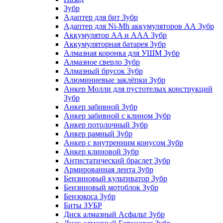
Зубр
Адаптер для бит Зубр
Адаптер для Ni-Mh аккумуляторов АА Зубр
Аккумулятор AA и ААА Зубр
Аккумуляторная батарея Зубр
Алмазная коронка для УШМ Зубр
Алмазное сверло Зубр
Алмазный брусок Зубр
Алюминиевые заклёпки Зубр
Анкер Молли для пустотелых конструкций
Зубр
Анкер забивной Зубр
Анкер забивной с клином Зубр
Анкер потолочный Зубр
Анкер рамный Зубр
Анкер с внутренним конусом Зубр
Анкер клиновой Зубр
Антистатический браслет Зубр
Армированная лента Зубр
Бензиновый культиватор Зубр
Бензиновый мотоблок Зубр
Бензокоса Зубр
Биты ЗУБР
Диск алмазный Асфальт Зубр