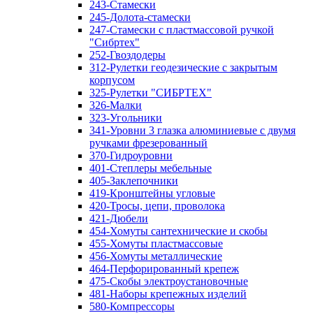
243-Стамески
245-Долота-стамески
247-Стамески с пластмассовой ручкой
"Сибртех"
252-Гвоздодеры
312-Рулетки геодезические с закрытым
корпусом
325-Рулетки "СИБРТЕХ"
326-Малки
323-Угольники
341-Уровни 3 глазка алюминиевые с двумя
ручками фрезерованный
370-Гидроуровни
401-Степлеры мебельные
405-Заклепочники
419-Кронштейны угловые
420-Тросы, цепи, проволока
421-Дюбели
454-Хомуты сантехнические и скобы
455-Хомуты пластмассовые
456-Хомуты металлические
464-Перфорированный крепеж
475-Скобы электроустановочные
481-Наборы крепежных изделий
580-Компрессоры