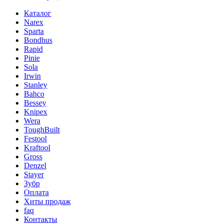
Каталог
Narex
Sparta
Bondhus
Rapid
Pinie
Sola
Irwin
Stanley
Bahco
Bessey
Knipex
Wera
ToughBuilt
Festool
Kraftool
Gross
Denzel
Stayer
Зубр
Оплата
Хиты продаж
faq
Контакты