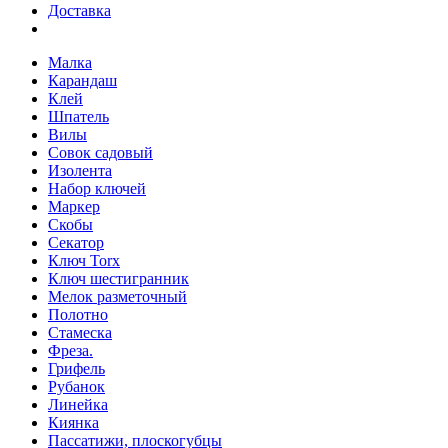
Доставка
Малка
Карандаш
Клей
Шпатель
Вилы
Совок садовый
Изолента
Набор ключей
Маркер
Скобы
Секатор
Ключ Torx
Ключ шестигранник
Мелок разметочный
Полотно
Стамеска
Фреза.
Грифель
Рубанок
Линейка
Киянка
Пассатижи, плоскогубцы