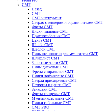
Freud Pro
CMT
Назад
CMT
CMT инструмент
Сверло с зенкером и ограничителем CMT
Фрезы CMT
Диски пильные CMT
Приспособления СМТ
Цанга CMT
Шайба CMT
Шаблон CMT
Пильное полотно для мультитула CMT
Шлифлист CMT
Запасные части CMT
Пилы дисковые CMT
Фрезы спиральные CMT
Пилки лобзиковые СМТ
Сверла присадочные СМТ
Патроны и цанги CMT
Зенковки СМТ
Фрезы концевые CMT
Мультиинструмент СМТ
Пилки сабельные СМТ
CMT PRO