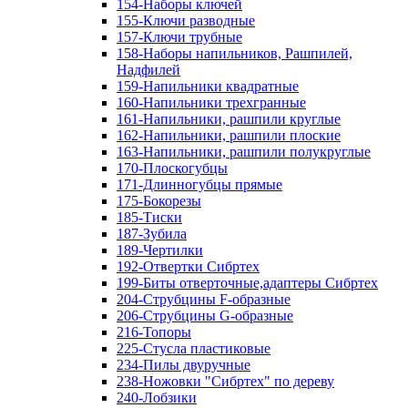
154-Наборы ключей
155-Ключи разводные
157-Ключи трубные
158-Наборы напильников, Рашпилей,
Надфилей
159-Напильники квадратные
160-Напильники трехгранные
161-Напильники, рашпили круглые
162-Напильники, рашпили плоские
163-Напильники, рашпили полукруглые
170-Плоскогубцы
171-Длинногубцы прямые
175-Бокорезы
185-Тиски
187-Зубила
189-Чертилки
192-Отвертки Сибртех
199-Биты отверточные,адаптеры Сибртех
204-Струбцины F-образные
206-Струбцины G-образные
216-Топоры
225-Стусла пластиковые
234-Пилы двуручные
238-Ножовки "Сибртех" по дереву
240-Лобзики