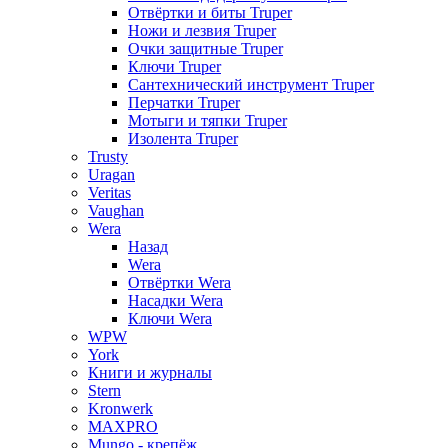
Отвёртки и биты Truper
Ножи и лезвия Truper
Очки защитные Truper
Ключи Truper
Сантехнический инструмент Truper
Перчатки Truper
Мотыги и тяпки Truper
Изолента Truper
Trusty
Uragan
Veritas
Vaughan
Wera
Назад
Wera
Отвёртки Wera
Насадки Wera
Ключи Wera
WPW
York
Книги и журналы
Stern
Kronwerk
MAXPRO
Mungo - крепёж