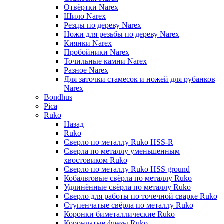
Отвёртки Narex
Шило Narex
Резцы по дереву Narex
Ножи для резьбы по дереву Narex
Киянки Narex
Пробойники Narex
Точильные камни Narex
Разное Narex
Для заточки стамесок и ножей для рубанков
Narex
Bondhus
Pica
Ruko
Назад
Ruko
Сверло по металлу Ruko HSS-R
Сверла по металлу уменьшенным
хвостовиком Ruko
Сверло по металлу Ruko HSS ground
Кобальтовые свёрла по металлу Ruko
Удлинённые свёрла по металлу Ruko
Сверло для работы по точечной сварке Ruko
Ступенчатые свёрла по металлу Ruko
Коронки биметаллические Ruko
Корончатые фрезы Ruko