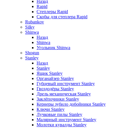
Назад
Rapid
Степлеры Rapid
Скобы для cтеплера Rapid
Rubankov
Silky
Shinwa
Назад
Shinwa
Угольник Shinwa
Shogun
Stanley
Назад
Stanley
Ящик Stanley
Органайзер Stanley
Губцевый инструмент Stanley
Гвоздодёры Stanley
Дрель механическая Stanley
Заклёпочники Stanley
Кернеры зубило добойники Stanley
Ключи Stanley
Лучковые пилы Stanley
Малярный инструмент Stanley
Молотки кувалды Stanley