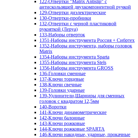
122-Отвертки "Matrix Antislip" с
антискользящей двухкомпонентной ручкой
129-Отвертки диэлектрические
130-Отвертки-пробники
132-Отвертки с черной пластиковой
рукояткой (Леруа)
133-Наборы отверток
1351-Наборы инструмента Россия + Сибртех
1352-Наборы инструмента, наборы головок
Matrix
1354-Наборы инструмента Sparta
1355-Наборы инструмента Stels
1356-Наборы инструмента GROSS
136-Головки сменные
137-Ключи торцевые
138-Ключи свечные
139-Головки ударные
139-Удлинители,Шарниры для сменных
головок с квадратом 12,5мм
140-Воротки
141-Ключи динамометрические
142-Ключи балонные
143-Ключи рожковые
144-Ключи рожковые SPARTA
146-Ключи накидные, ударные, прокачные