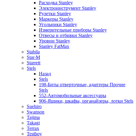
Расходка Stanley
Электроинструмент Stanley
Рулетки Stanley
Маркеры Stanley
Угольники Stanley
Измерительные приборы Stanley
Отвесы и отбивки Stanley
Уровни Stanley
Stanley FatMax
Stabila
Star-M
Starrett
Stels
Назад
Stels
198-Биты отверточные, адаптеры Прочие
Stels
552-Автомобильные аксессуары
906-Ящики, шкафы, органайзеры, лотки Stels
Suehiro
Swanson
Tajima
Takagi
Terrax
Testboy