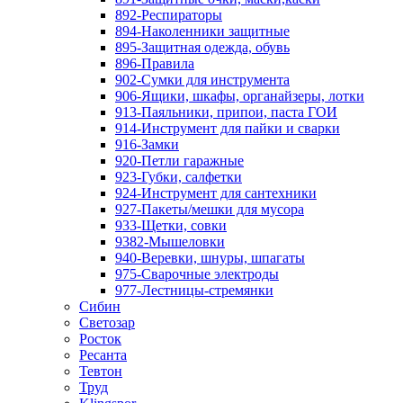
892-Респираторы
894-Наколенники защитные
895-Защитная одежда, обувь
896-Правила
902-Сумки для инструмента
906-Ящики, шкафы, органайзеры, лотки
913-Паяльники, припои, паста ГОИ
914-Инструмент для пайки и сварки
916-Замки
920-Петли гаражные
923-Губки, салфетки
924-Инструмент для сантехники
927-Пакеты/мешки для мусора
933-Щетки, совки
9382-Мышеловки
940-Веревки, шнуры, шпагаты
975-Сварочные электроды
977-Лестницы-стремянки
Сибин
Светозар
Росток
Ресанта
Тевтон
Труд