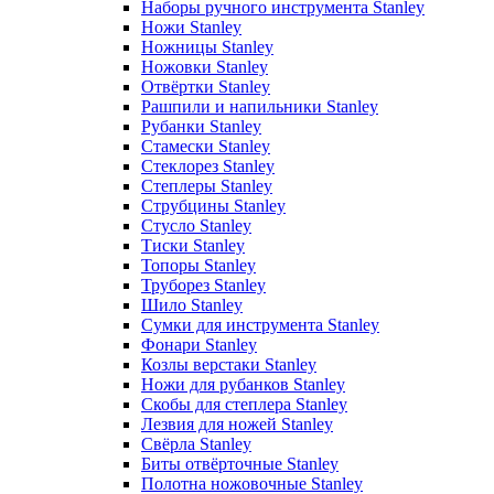
Наборы ручного инструмента Stanley
Ножи Stanley
Ножницы Stanley
Ножовки Stanley
Отвёртки Stanley
Рашпили и напильники Stanley
Рубанки Stanley
Стамески Stanley
Стеклорез Stanley
Степлеры Stanley
Струбцины Stanley
Стусло Stanley
Тиски Stanley
Топоры Stanley
Труборез Stanley
Шило Stanley
Сумки для инструмента Stanley
Фонари Stanley
Козлы верстаки Stanley
Ножи для рубанков Stanley
Скобы для степлера Stanley
Лезвия для ножей Stanley
Свёрла Stanley
Биты отвёрточные Stanley
Полотна ножовочные Stanley