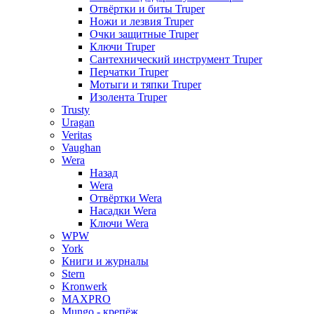
Отвёртки и биты Truper
Ножи и лезвия Truper
Очки защитные Truper
Ключи Truper
Сантехнический инструмент Truper
Перчатки Truper
Мотыги и тяпки Truper
Изолента Truper
Trusty
Uragan
Veritas
Vaughan
Wera
Назад
Wera
Отвёртки Wera
Насадки Wera
Ключи Wera
WPW
York
Книги и журналы
Stern
Kronwerk
MAXPRO
Mungo - крепёж