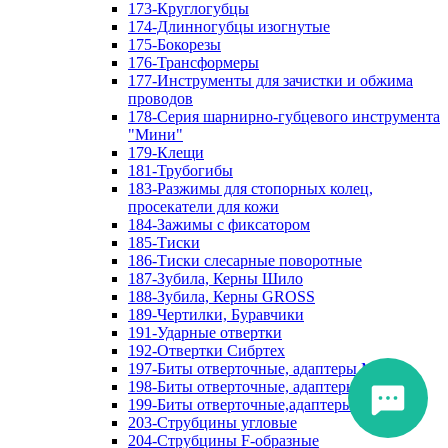
173-Круглогубцы
174-Длинногубцы изогнутые
175-Бокорезы
176-Трансформеры
177-Инструменты для зачистки и обжима
проводов
178-Серия шарнирно-губцевого инструмента
"Мини"
179-Клещи
181-Трубогибы
183-Разжимы для стопорных колец,
просекатели для кожи
184-Зажимы с фиксатором
185-Тиски
186-Тиски слесарные поворотные
187-Зубила, Керны Шило
188-Зубила, Керны GROSS
189-Чертилки, Буравчики
191-Ударные отвертки
192-Отвертки Сибртех
197-Биты отверточные, адаптеры Matrix
198-Биты отверточные, адаптеры Прочие
199-Биты отверточные,адаптеры Сибртех
203-Струбцины угловые
204-Струбцины F-образные