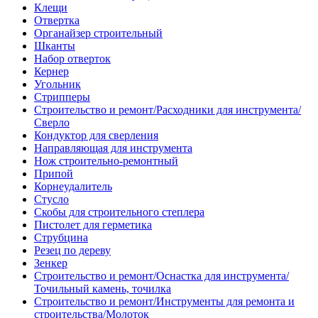
Клещи
Отвертка
Органайзер строительный
Шканты
Набор отверток
Кернер
Угольник
Стрипперы
Строительство и ремонт/Расходники для инструмента/
Сверло
Кондуктор для сверления
Направляющая для инструмента
Нож строительно-ремонтный
Припой
Корнеудалитель
Стусло
Скобы для строительного степлера
Пистолет для герметика
Струбцина
Резец по дереву
Зенкер
Строительство и ремонт/Оснастка для инструмента/
Точильный камень, точилка
Строительство и ремонт/Инструменты для ремонта и
строительства/Молоток