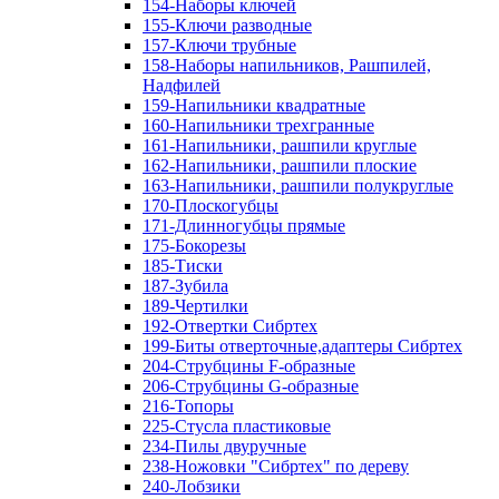
154-Наборы ключей
155-Ключи разводные
157-Ключи трубные
158-Наборы напильников, Рашпилей,
Надфилей
159-Напильники квадратные
160-Напильники трехгранные
161-Напильники, рашпили круглые
162-Напильники, рашпили плоские
163-Напильники, рашпили полукруглые
170-Плоскогубцы
171-Длинногубцы прямые
175-Бокорезы
185-Тиски
187-Зубила
189-Чертилки
192-Отвертки Сибртех
199-Биты отверточные,адаптеры Сибртех
204-Струбцины F-образные
206-Струбцины G-образные
216-Топоры
225-Стусла пластиковые
234-Пилы двуручные
238-Ножовки "Сибртех" по дереву
240-Лобзики