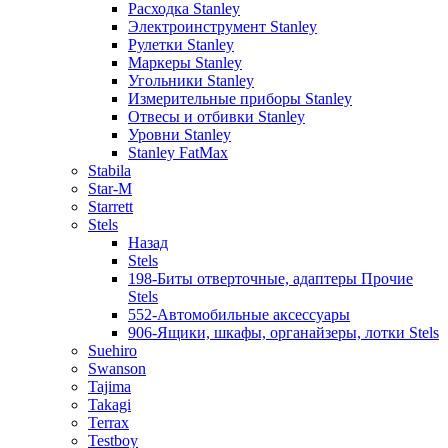
Расходка Stanley
Электроинструмент Stanley
Рулетки Stanley
Маркеры Stanley
Угольники Stanley
Измерительные приборы Stanley
Отвесы и отбивки Stanley
Уровни Stanley
Stanley FatMax
Stabila
Star-M
Starrett
Stels
Назад
Stels
198-Биты отверточные, адаптеры Прочие
Stels
552-Автомобильные аксессуары
906-Ящики, шкафы, органайзеры, лотки Stels
Suehiro
Swanson
Tajima
Takagi
Terrax
Testboy