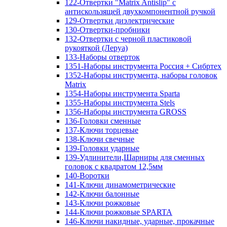
122-Отвертки "Matrix Antislip" с
антискользящей двухкомпонентной ручкой
129-Отвертки диэлектрические
130-Отвертки-пробники
132-Отвертки с черной пластиковой
рукояткой (Леруа)
133-Наборы отверток
1351-Наборы инструмента Россия + Сибртех
1352-Наборы инструмента, наборы головок
Matrix
1354-Наборы инструмента Sparta
1355-Наборы инструмента Stels
1356-Наборы инструмента GROSS
136-Головки сменные
137-Ключи торцевые
138-Ключи свечные
139-Головки ударные
139-Удлинители,Шарниры для сменных
головок с квадратом 12,5мм
140-Воротки
141-Ключи динамометрические
142-Ключи балонные
143-Ключи рожковые
144-Ключи рожковые SPARTA
146-Ключи накидные, ударные, прокачные