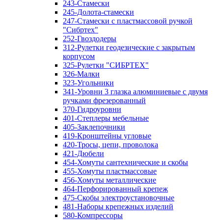
243-Стамески
245-Долота-стамески
247-Стамески с пластмассовой ручкой
"Сибртех"
252-Гвоздодеры
312-Рулетки геодезические с закрытым
корпусом
325-Рулетки "СИБРТЕХ"
326-Малки
323-Угольники
341-Уровни 3 глазка алюминиевые с двумя
ручками фрезерованный
370-Гидроуровни
401-Степлеры мебельные
405-Заклепочники
419-Кронштейны угловые
420-Тросы, цепи, проволока
421-Дюбели
454-Хомуты сантехнические и скобы
455-Хомуты пластмассовые
456-Хомуты металлические
464-Перфорированный крепеж
475-Скобы электроустановочные
481-Наборы крепежных изделий
580-Компрессоры