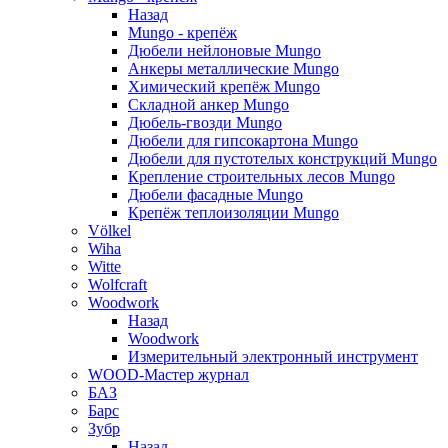
Назад
Mungo - крепёж
Дюбели нейлоновые Mungo
Анкеры металлические Mungo
Химический крепёж Mungo
Складной анкер Mungo
Дюбель-гвозди Mungo
Дюбели для гипсокартона Mungo
Дюбели для пустотелых конструкций Mungo
Крепление строительных лесов Mungo
Дюбели фасадные Mungo
Крепёж теплоизоляции Mungo
Völkel
Wiha
Witte
Wolfcraft
Woodwork
Назад
Woodwork
Измерительный электронный инструмент
WOOD-Мастер журнал
БАЗ
Барс
Зубр
Назад