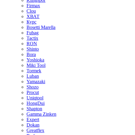
Klingspor
Firmax
Clou
XВАТ
Курс
Bosetti Marella
Fubag
Tactix
RON
Shinto
Bora
Yoshioka
Miki Tool
Tormek
Luban
Yamazaki
Shozo
Procut
Uniqtool
HongDui
Shapton
Gamma Zinken
Expert
Dokan
Greatflex