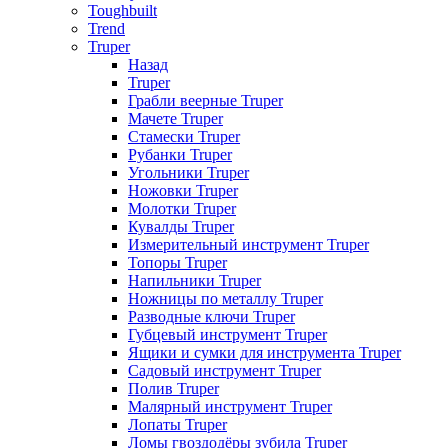
Toughbuilt
Trend
Truper
Назад
Truper
Грабли веерные Truper
Мачете Truper
Стамески Truper
Рубанки Truper
Угольники Truper
Ножовки Truper
Молотки Truper
Кувалды Truper
Измерительный инструмент Truper
Топоры Truper
Напильники Truper
Ножницы по металлу Truper
Разводные ключи Truper
Губцевый инструмент Truper
Ящики и сумки для инструмента Truper
Садовый инструмент Truper
Полив Truper
Малярный инструмент Truper
Лопаты Truper
Ломы гвоздодёры зубила Truper