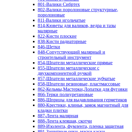
801-Валики Сибртех
802-Валики поролоновые структурные,
поролоновые
811-Валики игольчатые
814-Кюветы для валиков, ведра и тазы
малярные
822-Кисти плоские
838-Кисти радиаторные
846-Щетки
848-Сопутствующий малярный и
строительный инструмент
854-Шпатели металлические прямые
855-Шпатели металлические с
двухкомпонентной ручкой
857-Шпатели металлические зубчатые
858-Шпатели резиновые, пластмассовые
862-Кельмы,Мастерки,Лопатки для фуговки
866-Терки полиуретановые
886-Шприцы для выдавливания герметиков
880-Крестики, клинья, замок магнитный для
кладки плитки
887-Лента малярная
888-Лента клеящая, скотчи
889-Изолента, фумлента, пленка защитная
891-Защитные очки, маски,каски