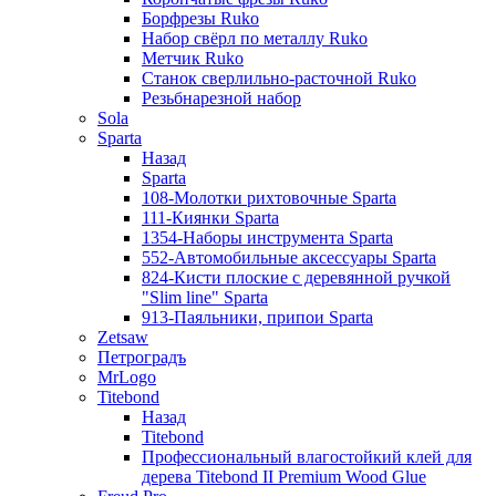
Борфрезы Ruko
Набор свёрл по металлу Ruko
Метчик Ruko
Станок сверлильно-расточной Ruko
Резьбнарезной набор
Sola
Sparta
Назад
Sparta
108-Молотки рихтовочные Sparta
111-Киянки Sparta
1354-Наборы инструмента Sparta
552-Автомобильные аксессуары Sparta
824-Кисти плоские с деревянной ручкой
"Slim line" Sparta
913-Паяльники, припои Sparta
Zetsaw
Петроградъ
MrLogo
Titebond
Назад
Titebond
Профессиональный влагостойкий клей для
дерева Titebond II Premium Wood Glue