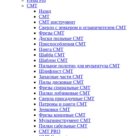
Freud Pro
CMT
Назад
CMT
CMT инструмент
Сверло с зенкером и ограничителем CMT
Фрезы CMT
Диски пильные CMT
Приспособления СМТ
Цанга CMT
Шайба CMT
Шаблон CMT
Пильное полотно для мультитула CMT
Шлифлист CMT
Запасные части CMT
Пилы дисковые CMT
Фрезы спиральные CMT
Пилки лобзиковые СМТ
Сверла присадочные СМТ
Патроны и цанги CMT
Зенковки СМТ
Фрезы концевые CMT
Мультиинструмент СМТ
Пилки сабельные СМТ
CMT PRO