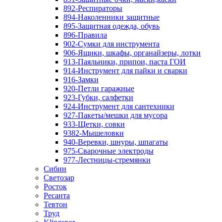
892-Респираторы
894-Наколенники защитные
895-Защитная одежда, обувь
896-Правила
902-Сумки для инструмента
906-Ящики, шкафы, органайзеры, лотки
913-Паяльники, припои, паста ГОИ
914-Инструмент для пайки и сварки
916-Замки
920-Петли гаражные
923-Губки, салфетки
924-Инструмент для сантехники
927-Пакеты/мешки для мусора
933-Щетки, совки
9382-Мышеловки
940-Веревки, шнуры, шпагаты
975-Сварочные электроды
977-Лестницы-стремянки
Сибин
Светозар
Росток
Ресанта
Тевтон
Труд