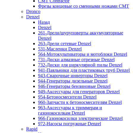
CMT Contractor
Фрезы концевые со сменными ножами CMT
Dronco
Denzel
Назад
Denzel
261-Дрели/шуруповерты аккумуляторные
Denzel
263-Дрели сетевые Denzel
531-Масленки Denzel
564-Мотокультиваторы и мотоблоки Denzel
731-Диски алмазные отрезные Denzel
732-Диски для циркулярной пилы Denzel
941-Паяльники для пластиковых труб Denzel
943-Сварочные инверторы Denzel
944-Генераторы дизельные Denzel
946-Генераторы бензиновые Denzel
949-Аксессуары для генераторов Denzel
954-Бетоносмесители Denzel
960-Запчасти к бетоносмесителям Denzel
963-Аксессуары к триммерам и
газонокосилкам Denzel
966-Газонокосилки электрические Denzel
972-Насосы погружные Denzel
Rapid