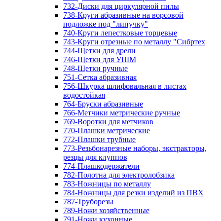
732-Диски для циркулярной пилы
738-Круги абразивные на ворсовой
подложке под "липучку"
740-Круги лепестковые торцевые
743-Круги отрезные по металлу "Сибртех
744-Щетки для дрели
746-Щетки для УШМ
748-Щетки ручные
751-Сетка абразивная
756-Шкурка шлифовальная в листах
водостойкая
764-Бруски абразивные
766-Метчики метрические ручные
769-Воротки для метчиков
770-Плашки метрические
772-Плашки трубные
773-Резьбонарезные наборы, экстракторы,
резцы для клуппов
774-Плашкодержатели
782-Полотна для электролобзика
783-Ножницы по металлу
784-Ножницы для резки изделий из ПВХ
787-Труборезы
789-Ножи хозяйственные
791-Ножи кухонные