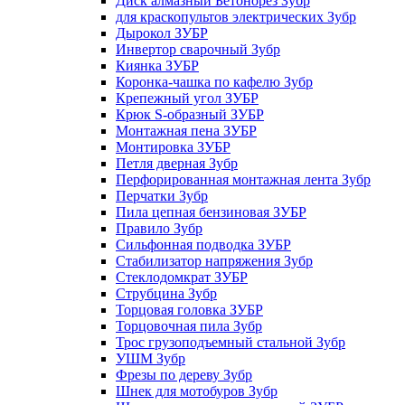
Диск алмазный Бетонорез Зубр
для краскопультов электрических Зубр
Дырокол ЗУБР
Инвертор сварочный Зубр
Киянка ЗУБР
Коронка-чашка по кафелю Зубр
Крепежный угол ЗУБР
Крюк S-образный ЗУБР
Монтажная пена ЗУБР
Монтировка ЗУБР
Петля дверная Зубр
Перфорированная монтажная лента Зубр
Перчатки Зубр
Пила цепная бензиновая ЗУБР
Правило Зубр
Сильфонная подводка ЗУБР
Стабилизатор напряжения Зубр
Стеклодомкрат ЗУБР
Струбцина Зубр
Торцовая головка ЗУБР
Торцовочная пила Зубр
Трос грузоподъемный стальной Зубр
УШМ Зубр
Фрезы по дереву Зубр
Шнек для мотобуров Зубр