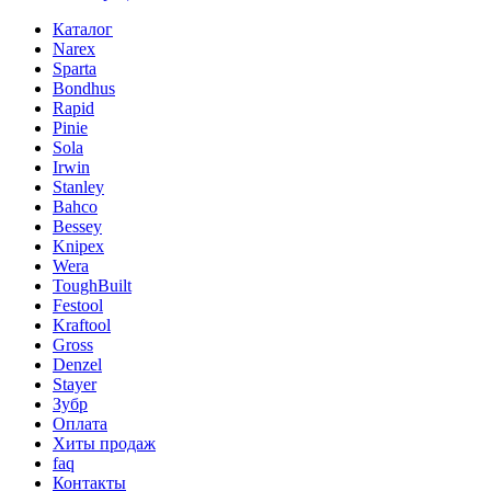
Каталог
Narex
Sparta
Bondhus
Rapid
Pinie
Sola
Irwin
Stanley
Bahco
Bessey
Knipex
Wera
ToughBuilt
Festool
Kraftool
Gross
Denzel
Stayer
Зубр
Оплата
Хиты продаж
faq
Контакты