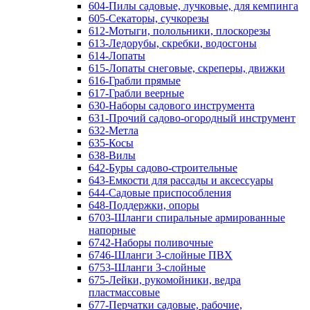
604-Пилы садовые, лучковые, для кемпинга
605-Секаторы, сучкорезы
612-Мотыги, полольники, плоскорезы
613-Ледорубы, скребки, водосгоны
614-Лопаты
615-Лопаты снеговые, скреперы, движки
616-Грабли прямые
617-Грабли веерные
630-Наборы садового инструмента
631-Прочий садово-огородный инструмент
632-Метла
635-Косы
638-Вилы
642-Буры садово-строительные
643-Емкости для рассады и аксессуары
644-Садовые приспособления
648-Поддержки, опоры
6703-Шланги спиральные армированные
напорные
6742-Наборы поливочные
6746-Шланги 3-слойные ПВХ
6753-Шланги 3-слойные
675-Лейки, рукомойники, ведра
пластмассовые
677-Перчатки садовые, рабочие,