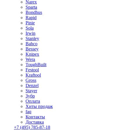
Narex
Sparta
Bondhus
Rapid
Pinie
Sola
Irwin
Stanley
Bahco
Bessey
Knipex
Wera
ToughBuilt
Festool
Kraftool
Gross
Denzel
Stayer
Зубр
Оплата
Хиты продаж
faq
Контакты
Доставка
+7 (495) 785-87-18