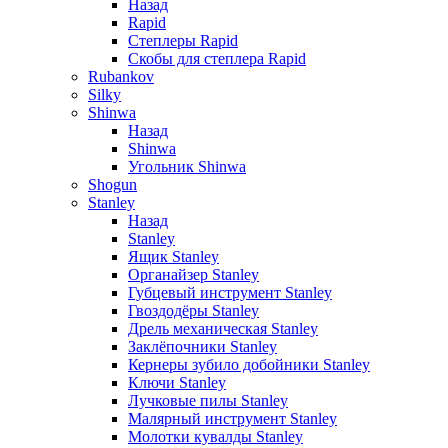
Назад
Rapid
Степлеры Rapid
Скобы для cтеплера Rapid
Rubankov
Silky
Shinwa
Назад
Shinwa
Угольник Shinwa
Shogun
Stanley
Назад
Stanley
Ящик Stanley
Органайзер Stanley
Губцевый инструмент Stanley
Гвоздодёры Stanley
Дрель механическая Stanley
Заклёпочники Stanley
Кернеры зубило добойники Stanley
Ключи Stanley
Лучковые пилы Stanley
Малярный инструмент Stanley
Молотки кувалды Stanley