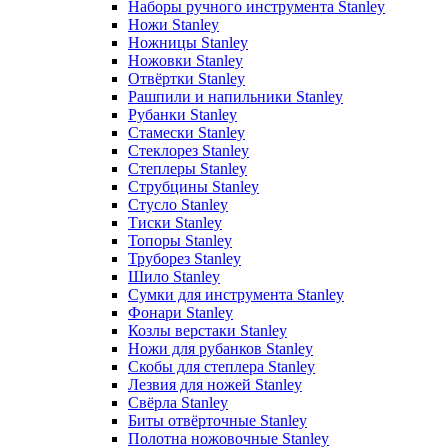
Наборы ручного инструмента Stanley
Ножи Stanley
Ножницы Stanley
Ножовки Stanley
Отвёртки Stanley
Рашпили и напильники Stanley
Рубанки Stanley
Стамески Stanley
Стеклорез Stanley
Степлеры Stanley
Струбцины Stanley
Стусло Stanley
Тиски Stanley
Топоры Stanley
Труборез Stanley
Шило Stanley
Сумки для инструмента Stanley
Фонари Stanley
Козлы верстаки Stanley
Ножи для рубанков Stanley
Скобы для степлера Stanley
Лезвия для ножей Stanley
Свёрла Stanley
Биты отвёрточные Stanley
Полотна ножовочные Stanley