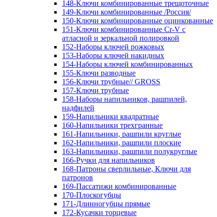
148-Ключи комбинированные трещоточные
149-Ключи комбинированные /Россия/
150-Ключи комбинированные оцинкованные
151-Ключи комбинированные Cr-V с
атласной и зеркальной полировкой
152-Наборы ключей рожковых
153-Наборы ключей накидных
154-Наборы ключей комбинированных
155-Ключи разводные
156-Ключи трубные// GROSS
157-Ключи трубные
158-Наборы напильников, рашпилей,
надфилей
159-Напильники квадратные
160-Напильники трехгранные
161-Напильники, рашпили круглые
162-Напильники, рашпили плоские
163-Напильники, рашпили полукруглые
166-Ручки для напильников
168-Патроны сверлильные, Ключи для
патронов
169-Пассатижи комбинированные
170-Плоскогубцы
171-Длинногубцы прямые
172-Кусачки торцевые