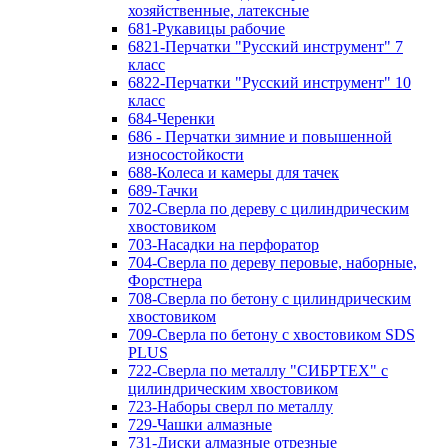
хозяйственные, латексные
681-Рукавицы рабочие
6821-Перчатки "Русский инструмент" 7
класс
6822-Перчатки "Русский инструмент" 10
класс
684-Черенки
686 - Перчатки зимние и повышенной
износостойкости
688-Колеса и камеры для тачек
689-Тачки
702-Сверла по дереву с цилиндрическим
хвостовиком
703-Насадки на перфоратор
704-Сверла по дереву перовые, наборные,
Форстнера
708-Сверла по бетону с цилиндрическим
хвостовиком
709-Сверла по бетону с хвостовиком SDS
PLUS
722-Сверла по металлу "СИБРТЕХ" с
цилиндрическим хвостовиком
723-Наборы сверл по металлу
729-Чашки алмазные
731-Диски алмазные отрезные