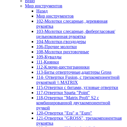
Bralo
Мир инструментов
Назад
Мир инструментов
102-Молотки слесарные, деревянная
рукоятка
103-Молотки слесарные, фибергласовая/
цельнокованная рукоятка
104-Молотки-гвоздодеры
106-Прочие молотки
108-Молотки рихтовочные
109-Кувалды
111-Киянки
112-Ключи-шестигранники
113-Биты отверточные,адаптеры Gross
114- Отвертки Fusion, c трехкомпонентной
рукояткой \\ MATRIX
115-Отвертки с битами, угловые отвертки
117-Отвертки Sparta "Point"
118-Отвертки "Matrix Profi" S2 с
комбинированной двухкомпонентной
ручкой
120-Отвертки "Era" и "Euro"
121-Отвертки "GROSS", трехкомпонентная
рукоятка