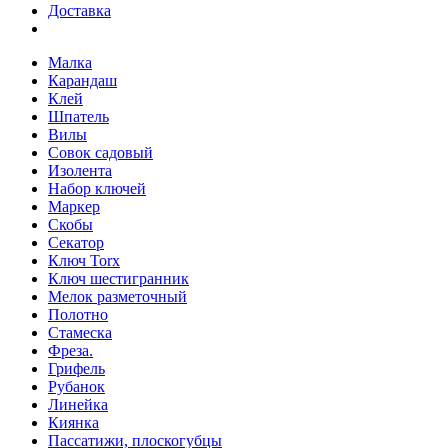
Доставка
Малка
Карандаш
Клей
Шпатель
Вилы
Совок садовый
Изолента
Набор ключей
Маркер
Скобы
Секатор
Ключ Torx
Ключ шестигранник
Мелок разметочный
Полотно
Стамеска
Фреза.
Грифель
Рубанок
Линейка
Киянка
Пассатижи, плоскогубцы