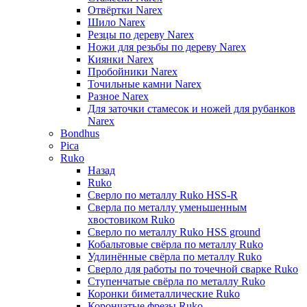
Отвёртки Narex
Шило Narex
Резцы по дереву Narex
Ножи для резьбы по дереву Narex
Киянки Narex
Пробойники Narex
Точильные камни Narex
Разное Narex
Для заточки стамесок и ножей для рубанков
Narex
Bondhus
Pica
Ruko
Назад
Ruko
Сверло по металлу Ruko HSS-R
Сверла по металлу уменьшенным
хвостовиком Ruko
Сверло по металлу Ruko HSS ground
Кобальтовые свёрла по металлу Ruko
Удлинённые свёрла по металлу Ruko
Сверло для работы по точечной сварке Ruko
Ступенчатые свёрла по металлу Ruko
Коронки биметаллические Ruko
Корончатые фрезы Ruko