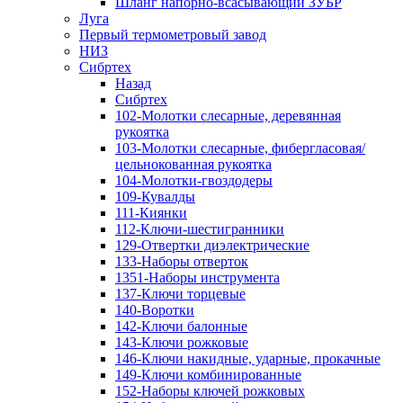
Шланг напорно-всасывающий ЗУБР
Луга
Первый термометровый завод
НИЗ
Сибртех
Назад
Сибртех
102-Молотки слесарные, деревянная
рукоятка
103-Молотки слесарные, фибергласовая/
цельнокованная рукоятка
104-Молотки-гвоздодеры
109-Кувалды
111-Киянки
112-Ключи-шестигранники
129-Отвертки диэлектрические
133-Наборы отверток
1351-Наборы инструмента
137-Ключи торцевые
140-Воротки
142-Ключи балонные
143-Ключи рожковые
146-Ключи накидные, ударные, прокачные
149-Ключи комбинированные
152-Наборы ключей рожковых