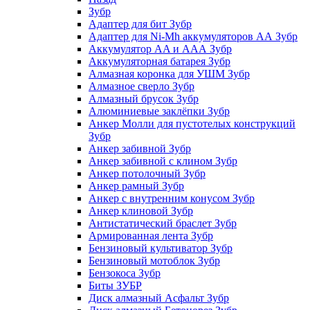
Зубр
Адаптер для бит Зубр
Адаптер для Ni-Mh аккумуляторов АА Зубр
Аккумулятор AA и ААА Зубр
Аккумуляторная батарея Зубр
Алмазная коронка для УШМ Зубр
Алмазное сверло Зубр
Алмазный брусок Зубр
Алюминиевые заклёпки Зубр
Анкер Молли для пустотелых конструкций
Зубр
Анкер забивной Зубр
Анкер забивной с клином Зубр
Анкер потолочный Зубр
Анкер рамный Зубр
Анкер с внутренним конусом Зубр
Анкер клиновой Зубр
Антистатический браслет Зубр
Армированная лента Зубр
Бензиновый культиватор Зубр
Бензиновый мотоблок Зубр
Бензокоса Зубр
Биты ЗУБР
Диск алмазный Асфальт Зубр