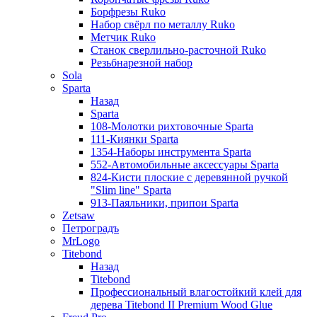
Борфрезы Ruko
Набор свёрл по металлу Ruko
Метчик Ruko
Станок сверлильно-расточной Ruko
Резьбнарезной набор
Sola
Sparta
Назад
Sparta
108-Молотки рихтовочные Sparta
111-Киянки Sparta
1354-Наборы инструмента Sparta
552-Автомобильные аксессуары Sparta
824-Кисти плоские с деревянной ручкой
"Slim line" Sparta
913-Паяльники, припои Sparta
Zetsaw
Петроградъ
MrLogo
Titebond
Назад
Titebond
Профессиональный влагостойкий клей для
дерева Titebond II Premium Wood Glue