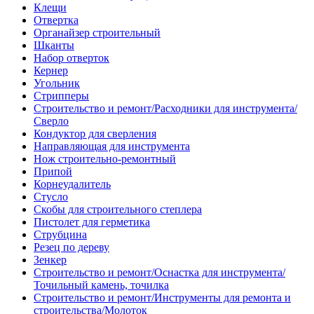
Клещи
Отвертка
Органайзер строительный
Шканты
Набор отверток
Кернер
Угольник
Стрипперы
Строительство и ремонт/Расходники для инструмента/
Сверло
Кондуктор для сверления
Направляющая для инструмента
Нож строительно-ремонтный
Припой
Корнеудалитель
Стусло
Скобы для строительного степлера
Пистолет для герметика
Струбцина
Резец по дереву
Зенкер
Строительство и ремонт/Оснастка для инструмента/
Точильный камень, точилка
Строительство и ремонт/Инструменты для ремонта и
строительства/Молоток