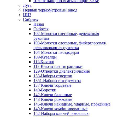
Шланг напорно-всасывающий ЗУБР
Луга
Первый термометровый завод
НИЗ
Сибртех
Назад
Сибртех
102-Молотки слесарные, деревянная
рукоятка
103-Молотки слесарные, фибергласовая/
цельнокованная рукоятка
104-Молотки-гвоздодеры
109-Кувалды
111-Киянки
112-Ключи-шестигранники
129-Отвертки диэлектрические
133-Наборы отверток
1351-Наборы инструмента
137-Ключи торцевые
140-Воротки
142-Ключи балонные
143-Ключи рожковые
146-Ключи накидные, ударные, прокачные
149-Ключи комбинированные
152-Наборы ключей рожковых