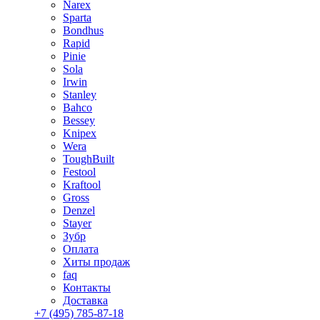
Narex
Sparta
Bondhus
Rapid
Pinie
Sola
Irwin
Stanley
Bahco
Bessey
Knipex
Wera
ToughBuilt
Festool
Kraftool
Gross
Denzel
Stayer
Зубр
Оплата
Хиты продаж
faq
Контакты
Доставка
+7 (495) 785-87-18