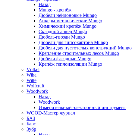
Назад
Mungo - крепёж
Дюбели нейлоновые Mungo
Анкеры металлические Mungo
Химический крепёж Mungo
Складной анкер Mungo
Дюбель-гвозди Mungo
Дюбели для гипсокартона Mungo
Дюбели для пустотелых конструкций Mungo
Крепление строительных лесов Mungo
Дюбели фасадные Mungo
Крепёж теплоизоляции Mungo
Völkel
Wiha
Witte
Wolfcraft
Woodwork
Назад
Woodwork
Измерительный электронный инструмент
WOOD-Мастер журнал
БАЗ
Барс
Зубр
Назад