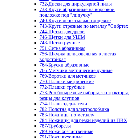
732-Диски для циркулярной пилы
738-Круги абразивные на ворсовой
подложке под "липучку"
740-Круги лепестковые торцевые
743-Круги отрезные по металлу "Сибртех
744-Щетки для дрели
746-Щетки для УШМ
748-Щетки ручные
751-Сетка абразивная
756-Шкурка шлифовальная в листах
водостойкая
764-Бруски абразивные
766-Метчики метрические ручные
769-Воротки для метчиков
770-Плашки метрические
772-Плашки трубные
773-Резьбонарезные наборы, экстракторы,
резцы для клуппов
774-Плашкодержатели
782-Полотна для электролобзика
783-Ножницы по металлу
784-Ножницы для резки изделий из ПВХ
787-Труборезы
789-Ножи хозяйственные
791-Ножи кухонные