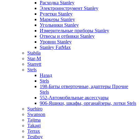
Расходка Stanley
Электроинструмент Stanley
Рулетки Stanley
Маркеры Stanley
Угольники Stanley
Измерительные приборы Stanley
Отвесы и отбивки Stanley
Уровни Stanley
Stanley FatMax
Stabila
Star-M
Starrett
Stels
Назад
Stels
198-Биты отверточные, адаптеры Прочие
Stels
552-Автомобильные аксессуары
906-Ящики, шкафы, органайзеры, лотки Stels
Suehiro
Swanson
Tajima
Takagi
Terrax
Testboy