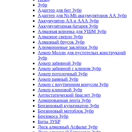
Зубр
Адаптер для бит Зубр
Адаптер для Ni-Mh аккумуляторов АА Зубр
Аккумулятор AA и ААА Зубр
Аккумуляторная батарея Зубр
Алмазная коронка для УШМ Зубр
Алмазное сверло Зубр
Алмазный брусок Зубр
Алюминиевые заклёпки Зубр
Анкер Молли для пустотелых конструкций
Зубр
Анкер забивной Зубр
Анкер забивной с клином Зубр
Анкер потолочный Зубр
Анкер рамный Зубр
Анкер с внутренним конусом Зубр
Анкер клиновой Зубр
Антистатический браслет Зубр
Армированная лента Зубр
Бензиновый культиватор Зубр
Бензиновый мотоблок Зубр
Бензокоса Зубр
Биты ЗУБР
Диск алмазный Асфальт Зубр