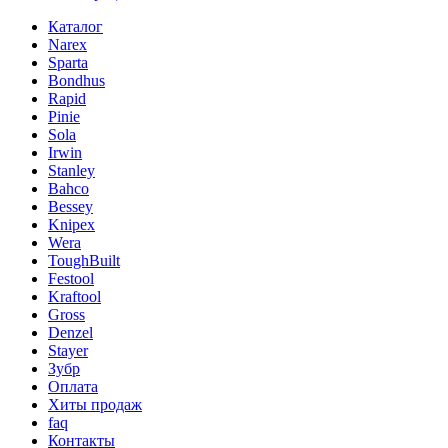
Каталог
Narex
Sparta
Bondhus
Rapid
Pinie
Sola
Irwin
Stanley
Bahco
Bessey
Knipex
Wera
ToughBuilt
Festool
Kraftool
Gross
Denzel
Stayer
Зубр
Оплата
Хиты продаж
faq
Контакты