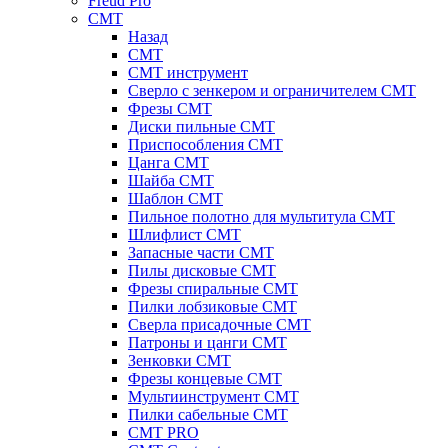
Freud Pro
CMT
Назад
CMT
CMT инструмент
Сверло с зенкером и ограничителем CMT
Фрезы CMT
Диски пильные CMT
Приспособления СМТ
Цанга CMT
Шайба CMT
Шаблон CMT
Пильное полотно для мультитула CMT
Шлифлист CMT
Запасные части CMT
Пилы дисковые CMT
Фрезы спиральные CMT
Пилки лобзиковые СМТ
Сверла присадочные СМТ
Патроны и цанги CMT
Зенковки СМТ
Фрезы концевые CMT
Мультиинструмент СМТ
Пилки сабельные СМТ
CMT PRO