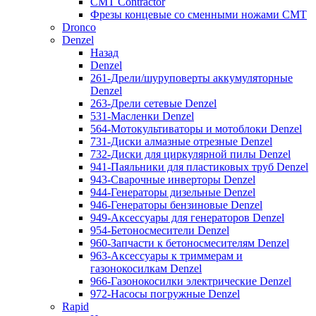
CMT Contractor
Фрезы концевые со сменными ножами CMT
Dronco
Denzel
Назад
Denzel
261-Дрели/шуруповерты аккумуляторные
Denzel
263-Дрели сетевые Denzel
531-Масленки Denzel
564-Мотокультиваторы и мотоблоки Denzel
731-Диски алмазные отрезные Denzel
732-Диски для циркулярной пилы Denzel
941-Паяльники для пластиковых труб Denzel
943-Сварочные инверторы Denzel
944-Генераторы дизельные Denzel
946-Генераторы бензиновые Denzel
949-Аксессуары для генераторов Denzel
954-Бетоносмесители Denzel
960-Запчасти к бетоносмесителям Denzel
963-Аксессуары к триммерам и
газонокосилкам Denzel
966-Газонокосилки электрические Denzel
972-Насосы погружные Denzel
Rapid