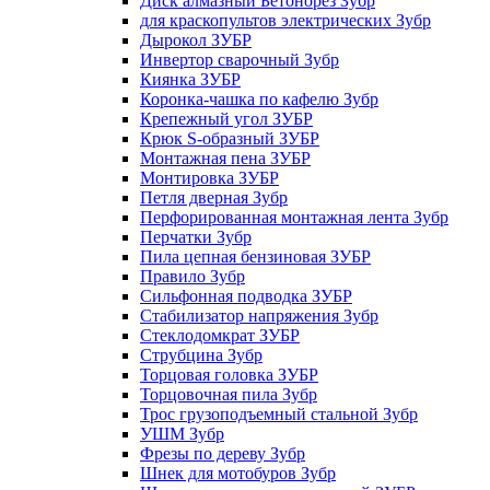
Диск алмазный Бетонорез Зубр
для краскопультов электрических Зубр
Дырокол ЗУБР
Инвертор сварочный Зубр
Киянка ЗУБР
Коронка-чашка по кафелю Зубр
Крепежный угол ЗУБР
Крюк S-образный ЗУБР
Монтажная пена ЗУБР
Монтировка ЗУБР
Петля дверная Зубр
Перфорированная монтажная лента Зубр
Перчатки Зубр
Пила цепная бензиновая ЗУБР
Правило Зубр
Сильфонная подводка ЗУБР
Стабилизатор напряжения Зубр
Стеклодомкрат ЗУБР
Струбцина Зубр
Торцовая головка ЗУБР
Торцовочная пила Зубр
Трос грузоподъемный стальной Зубр
УШМ Зубр
Фрезы по дереву Зубр
Шнек для мотобуров Зубр