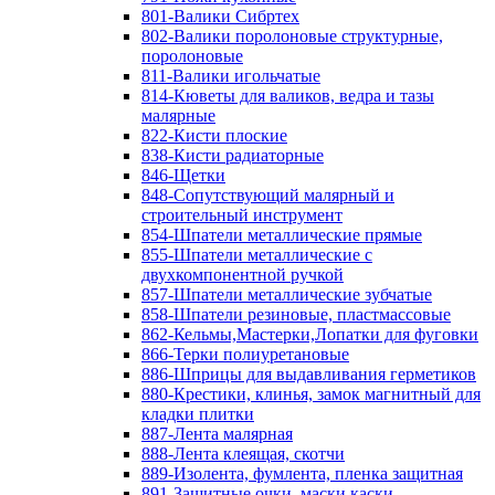
801-Валики Сибртех
802-Валики поролоновые структурные,
поролоновые
811-Валики игольчатые
814-Кюветы для валиков, ведра и тазы
малярные
822-Кисти плоские
838-Кисти радиаторные
846-Щетки
848-Сопутствующий малярный и
строительный инструмент
854-Шпатели металлические прямые
855-Шпатели металлические с
двухкомпонентной ручкой
857-Шпатели металлические зубчатые
858-Шпатели резиновые, пластмассовые
862-Кельмы,Мастерки,Лопатки для фуговки
866-Терки полиуретановые
886-Шприцы для выдавливания герметиков
880-Крестики, клинья, замок магнитный для
кладки плитки
887-Лента малярная
888-Лента клеящая, скотчи
889-Изолента, фумлента, пленка защитная
891-Защитные очки, маски,каски