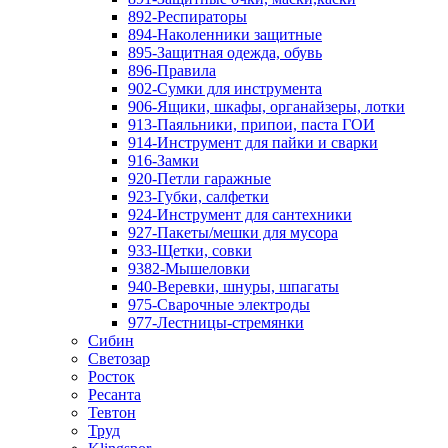
892-Респираторы
894-Наколенники защитные
895-Защитная одежда, обувь
896-Правила
902-Сумки для инструмента
906-Ящики, шкафы, органайзеры, лотки
913-Паяльники, припои, паста ГОИ
914-Инструмент для пайки и сварки
916-Замки
920-Петли гаражные
923-Губки, салфетки
924-Инструмент для сантехники
927-Пакеты/мешки для мусора
933-Щетки, совки
9382-Мышеловки
940-Веревки, шнуры, шпагаты
975-Сварочные электроды
977-Лестницы-стремянки
Сибин
Светозар
Росток
Ресанта
Тевтон
Труд