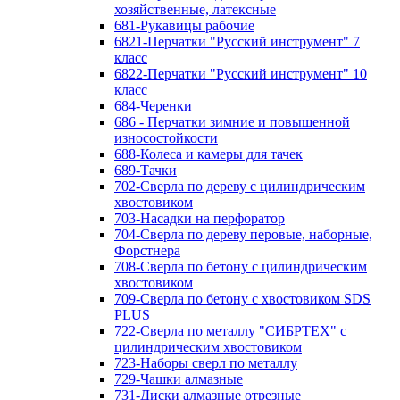
хозяйственные, латексные
681-Рукавицы рабочие
6821-Перчатки "Русский инструмент" 7
класс
6822-Перчатки "Русский инструмент" 10
класс
684-Черенки
686 - Перчатки зимние и повышенной
износостойкости
688-Колеса и камеры для тачек
689-Тачки
702-Сверла по дереву с цилиндрическим
хвостовиком
703-Насадки на перфоратор
704-Сверла по дереву перовые, наборные,
Форстнера
708-Сверла по бетону с цилиндрическим
хвостовиком
709-Сверла по бетону с хвостовиком SDS
PLUS
722-Сверла по металлу "СИБРТЕХ" с
цилиндрическим хвостовиком
723-Наборы сверл по металлу
729-Чашки алмазные
731-Диски алмазные отрезные