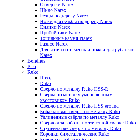
Отвёртки Narex
Шило Narex
Резцы по дереву Narex
Ножи для резьбы по дереву Narex
Киянки Narex
Пробойники Narex
Точильные камни Narex
Разное Narex
Для заточки стамесок и ножей для рубанков
Narex
Bondhus
Pica
Ruko
Назад
Ruko
Сверло по металлу Ruko HSS-R
Сверла по металлу уменьшенным
хвостовиком Ruko
Сверло по металлу Ruko HSS ground
Кобальтовые свёрла по металлу Ruko
Удлинённые свёрла по металлу Ruko
Сверло для работы по точечной сварке Ruko
Ступенчатые свёрла по металлу Ruko
Коронки биметаллические Ruko
Корончатые фрезы Ruko