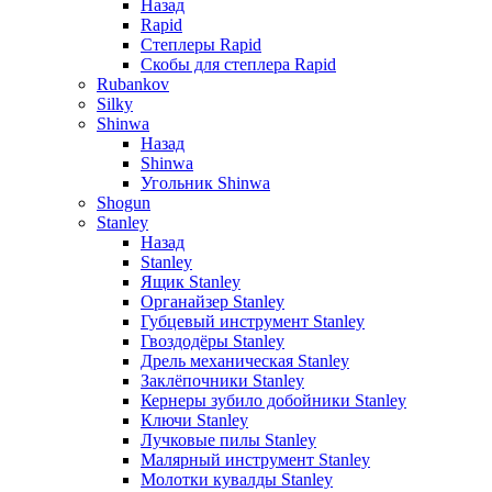
Назад
Rapid
Степлеры Rapid
Скобы для cтеплера Rapid
Rubankov
Silky
Shinwa
Назад
Shinwa
Угольник Shinwa
Shogun
Stanley
Назад
Stanley
Ящик Stanley
Органайзер Stanley
Губцевый инструмент Stanley
Гвоздодёры Stanley
Дрель механическая Stanley
Заклёпочники Stanley
Кернеры зубило добойники Stanley
Ключи Stanley
Лучковые пилы Stanley
Малярный инструмент Stanley
Молотки кувалды Stanley