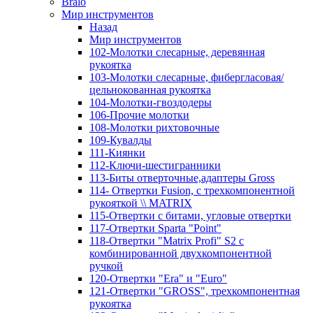
Bralo
Мир инструментов
Назад
Мир инструментов
102-Молотки слесарные, деревянная
рукоятка
103-Молотки слесарные, фибергласовая/
цельнокованная рукоятка
104-Молотки-гвоздодеры
106-Прочие молотки
108-Молотки рихтовочные
109-Кувалды
111-Киянки
112-Ключи-шестигранники
113-Биты отверточные,адаптеры Gross
114- Отвертки Fusion, c трехкомпонентной
рукояткой \\ MATRIX
115-Отвертки с битами, угловые отвертки
117-Отвертки Sparta "Point"
118-Отвертки "Matrix Profi" S2 с
комбинированной двухкомпонентной
ручкой
120-Отвертки "Era" и "Euro"
121-Отвертки "GROSS", трехкомпонентная
рукоятка