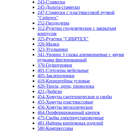
243-Стамески
245-Долота-стамески
247-Стамески с пластмассовой ручкой
"Сибртех"
252-Гвоздодеры
312-Рулетки геодезические с закрытым
корпусом
325-Рулетки "СИБРТЕХ"
326-Малки
323-Угольники
341-Уровни 3 глазка алюминиевые с двумя
ручками фрезерованный
370-Гидроуровни
401-Степлеры мебельные
405-Заклепочники
419-Кронштейны угловые
420-Тросы, цепи, проволока
421-Дюбели
454-Хомуты сантехнические и скобы
455-Хомуты пластмассовые
456-Хомуты металлические
464-Перфорированный крепеж
475-Скобы электроустановочные
481-Наборы крепежных изделий
580-Компрессоры