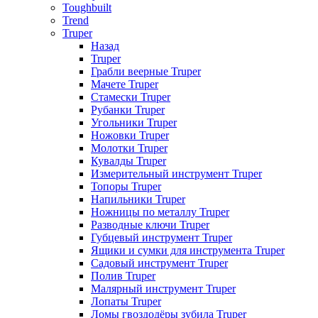
Toughbuilt
Trend
Truper
Назад
Truper
Грабли веерные Truper
Мачете Truper
Стамески Truper
Рубанки Truper
Угольники Truper
Ножовки Truper
Молотки Truper
Кувалды Truper
Измерительный инструмент Truper
Топоры Truper
Напильники Truper
Ножницы по металлу Truper
Разводные ключи Truper
Губцевый инструмент Truper
Ящики и сумки для инструмента Truper
Садовый инструмент Truper
Полив Truper
Малярный инструмент Truper
Лопаты Truper
Ломы гвоздодёры зубила Truper