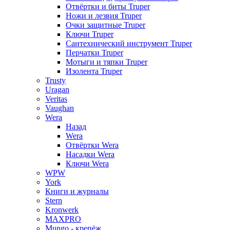
Отвёртки и биты Truper
Ножи и лезвия Truper
Очки защитные Truper
Ключи Truper
Сантехнический инструмент Truper
Перчатки Truper
Мотыги и тяпки Truper
Изолента Truper
Trusty
Uragan
Veritas
Vaughan
Wera
Назад
Wera
Отвёртки Wera
Насадки Wera
Ключи Wera
WPW
York
Книги и журналы
Stern
Kronwerk
MAXPRO
Mungo - крепёж