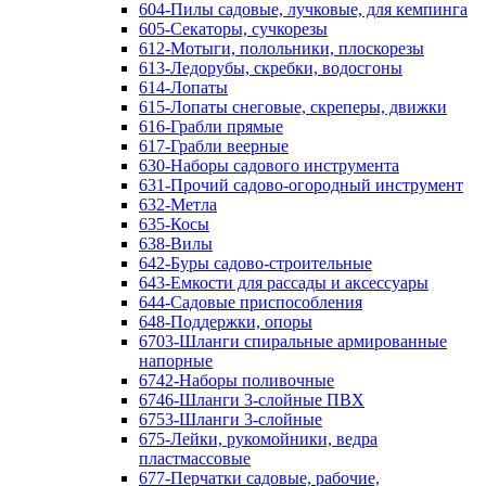
604-Пилы садовые, лучковые, для кемпинга
605-Секаторы, сучкорезы
612-Мотыги, полольники, плоскорезы
613-Ледорубы, скребки, водосгоны
614-Лопаты
615-Лопаты снеговые, скреперы, движки
616-Грабли прямые
617-Грабли веерные
630-Наборы садового инструмента
631-Прочий садово-огородный инструмент
632-Метла
635-Косы
638-Вилы
642-Буры садово-строительные
643-Емкости для рассады и аксессуары
644-Садовые приспособления
648-Поддержки, опоры
6703-Шланги спиральные армированные
напорные
6742-Наборы поливочные
6746-Шланги 3-слойные ПВХ
6753-Шланги 3-слойные
675-Лейки, рукомойники, ведра
пластмассовые
677-Перчатки садовые, рабочие,