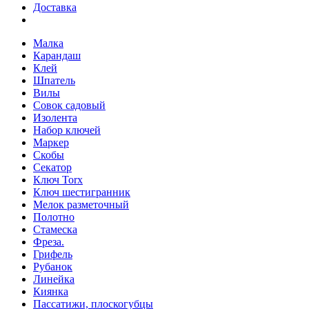
Доставка
Малка
Карандаш
Клей
Шпатель
Вилы
Совок садовый
Изолента
Набор ключей
Маркер
Скобы
Секатор
Ключ Torx
Ключ шестигранник
Мелок разметочный
Полотно
Стамеска
Фреза.
Грифель
Рубанок
Линейка
Киянка
Пассатижи, плоскогубцы