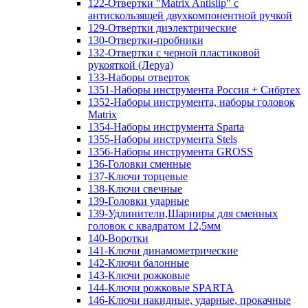
122-Отвертки "Matrix Antislip" с
антискользящей двухкомпонентной ручкой
129-Отвертки диэлектрические
130-Отвертки-пробники
132-Отвертки с черной пластиковой
рукояткой (Леруа)
133-Наборы отверток
1351-Наборы инструмента Россия + Сибртех
1352-Наборы инструмента, наборы головок
Matrix
1354-Наборы инструмента Sparta
1355-Наборы инструмента Stels
1356-Наборы инструмента GROSS
136-Головки сменные
137-Ключи торцевые
138-Ключи свечные
139-Головки ударные
139-Удлинители,Шарниры для сменных
головок с квадратом 12,5мм
140-Воротки
141-Ключи динамометрические
142-Ключи балонные
143-Ключи рожковые
144-Ключи рожковые SPARTA
146-Ключи накидные, ударные, прокачные