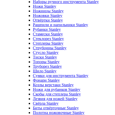
Наборы ручного инструмента Stanley
Ножи Stanley
Ножницы Stanley
Ножовки Stanley
Отвёртки Stanley
Рашпили и напильники Stanley
Рубанки Stanley
Стамески Stanley
Стеклорез Stanley
Степлеры Stanley
Струбцины Stanley
Стусло Stanley
Тиски Stanley
Топоры Stanley
Труборез Stanley
Шило Stanley
Сумки для инструмента Stanley
Фонари Stanley
Козлы верстаки Stanley
Ножи для рубанков Stanley
Скобы для степлера Stanley
Лезвия для ножей Stanley
Свёрла Stanley
Биты отвёрточные Stanley
Полотна ножовочные Stanley