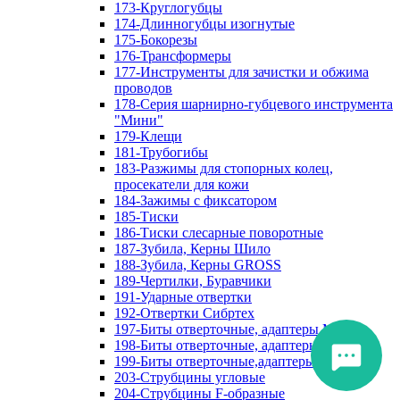
173-Круглогубцы
174-Длинногубцы изогнутые
175-Бокорезы
176-Трансформеры
177-Инструменты для зачистки и обжима
проводов
178-Серия шарнирно-губцевого инструмента
"Мини"
179-Клещи
181-Трубогибы
183-Разжимы для стопорных колец,
просекатели для кожи
184-Зажимы с фиксатором
185-Тиски
186-Тиски слесарные поворотные
187-Зубила, Керны Шило
188-Зубила, Керны GROSS
189-Чертилки, Буравчики
191-Ударные отвертки
192-Отвертки Сибртех
197-Биты отверточные, адаптеры Matrix
198-Биты отверточные, адаптеры Прочие
199-Биты отверточные,адаптеры Сибртех
203-Струбцины угловые
204-Струбцины F-образные