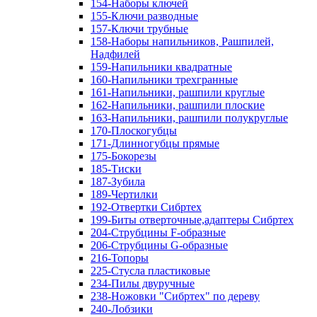
154-Наборы ключей
155-Ключи разводные
157-Ключи трубные
158-Наборы напильников, Рашпилей,
Надфилей
159-Напильники квадратные
160-Напильники трехгранные
161-Напильники, рашпили круглые
162-Напильники, рашпили плоские
163-Напильники, рашпили полукруглые
170-Плоскогубцы
171-Длинногубцы прямые
175-Бокорезы
185-Тиски
187-Зубила
189-Чертилки
192-Отвертки Сибртех
199-Биты отверточные,адаптеры Сибртех
204-Струбцины F-образные
206-Струбцины G-образные
216-Топоры
225-Стусла пластиковые
234-Пилы двуручные
238-Ножовки "Сибртех" по дереву
240-Лобзики