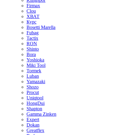
Klingspor
Firmax
Clou
XВАТ
Курс
Bosetti Marella
Fubag
Tactix
RON
Shinto
Bora
Yoshioka
Miki Tool
Tormek
Luban
Yamazaki
Shozo
Procut
Uniqtool
HongDui
Shapton
Gamma Zinken
Expert
Dokan
Greatflex