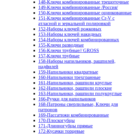
148-Ключи комбинированные трещоточные
149-Ключи комбинированные /Россия/
150-Ключи комбинированные оцинкованные
151-Ключи комбинированные Cr-V с
атласной и зеркальной полировкой
152-Наборы ключей рожковых
153-Наборы ключей накидных
154-Наборы ключей комбинированных
155-Ключи разводные
156-Ключи трубные// GROSS
157-Ключи трубные
158-Наборы напильников, рашпилей,
надфилей
159-Напильники квадратные
160-Напильники трехгранные
161-Напильники, рашпили круглые
162-Напильники, рашпили плоские
163-Напильники, рашпили полукруглые
166-Ручки для напильников
168-Патроны сверлильные, Ключи для
патронов
169-Пассатижи комбинированные
170-Плоскогубцы
171-Длинногубцы прямые
172-Кусачки торцевые