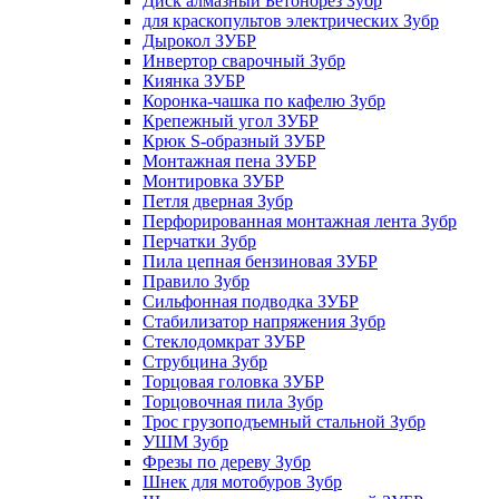
Диск алмазный Бетонорез Зубр
для краскопультов электрических Зубр
Дырокол ЗУБР
Инвертор сварочный Зубр
Киянка ЗУБР
Коронка-чашка по кафелю Зубр
Крепежный угол ЗУБР
Крюк S-образный ЗУБР
Монтажная пена ЗУБР
Монтировка ЗУБР
Петля дверная Зубр
Перфорированная монтажная лента Зубр
Перчатки Зубр
Пила цепная бензиновая ЗУБР
Правило Зубр
Сильфонная подводка ЗУБР
Стабилизатор напряжения Зубр
Стеклодомкрат ЗУБР
Струбцина Зубр
Торцовая головка ЗУБР
Торцовочная пила Зубр
Трос грузоподъемный стальной Зубр
УШМ Зубр
Фрезы по дереву Зубр
Шнек для мотобуров Зубр