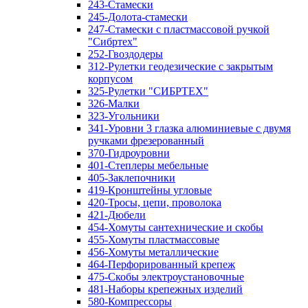
243-Стамески
245-Долота-стамески
247-Стамески с пластмассовой ручкой
"Сибртех"
252-Гвоздодеры
312-Рулетки геодезические с закрытым
корпусом
325-Рулетки "СИБРТЕХ"
326-Малки
323-Угольники
341-Уровни 3 глазка алюминиевые с двумя
ручками фрезерованный
370-Гидроуровни
401-Степлеры мебельные
405-Заклепочники
419-Кронштейны угловые
420-Тросы, цепи, проволока
421-Дюбели
454-Хомуты сантехнические и скобы
455-Хомуты пластмассовые
456-Хомуты металлические
464-Перфорированный крепеж
475-Скобы электроустановочные
481-Наборы крепежных изделий
580-Компрессоры