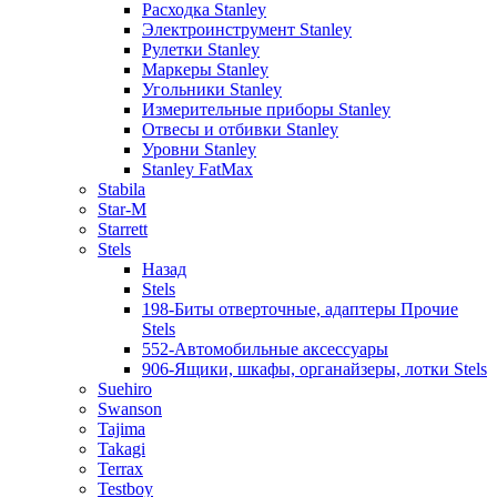
Расходка Stanley
Электроинструмент Stanley
Рулетки Stanley
Маркеры Stanley
Угольники Stanley
Измерительные приборы Stanley
Отвесы и отбивки Stanley
Уровни Stanley
Stanley FatMax
Stabila
Star-M
Starrett
Stels
Назад
Stels
198-Биты отверточные, адаптеры Прочие
Stels
552-Автомобильные аксессуары
906-Ящики, шкафы, органайзеры, лотки Stels
Suehiro
Swanson
Tajima
Takagi
Terrax
Testboy