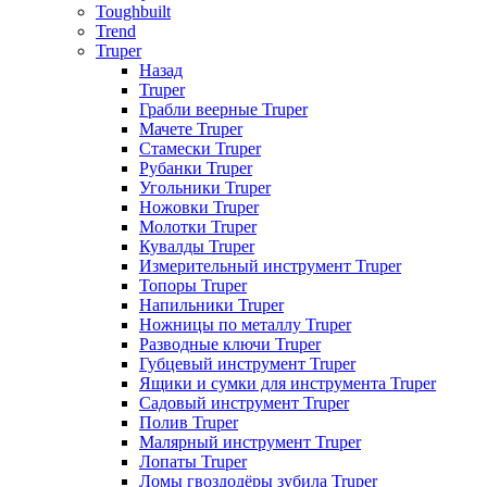
Toughbuilt
Trend
Truper
Назад
Truper
Грабли веерные Truper
Мачете Truper
Стамески Truper
Рубанки Truper
Угольники Truper
Ножовки Truper
Молотки Truper
Кувалды Truper
Измерительный инструмент Truper
Топоры Truper
Напильники Truper
Ножницы по металлу Truper
Разводные ключи Truper
Губцевый инструмент Truper
Ящики и сумки для инструмента Truper
Садовый инструмент Truper
Полив Truper
Малярный инструмент Truper
Лопаты Truper
Ломы гвоздодёры зубила Truper