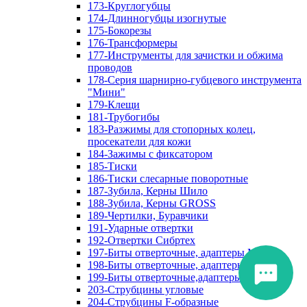
173-Круглогубцы
174-Длинногубцы изогнутые
175-Бокорезы
176-Трансформеры
177-Инструменты для зачистки и обжима
проводов
178-Серия шарнирно-губцевого инструмента
"Мини"
179-Клещи
181-Трубогибы
183-Разжимы для стопорных колец,
просекатели для кожи
184-Зажимы с фиксатором
185-Тиски
186-Тиски слесарные поворотные
187-Зубила, Керны Шило
188-Зубила, Керны GROSS
189-Чертилки, Буравчики
191-Ударные отвертки
192-Отвертки Сибртех
197-Биты отверточные, адаптеры Matrix
198-Биты отверточные, адаптеры Прочие
199-Биты отверточные,адаптеры Сибртех
203-Струбцины угловые
204-Струбцины F-образные