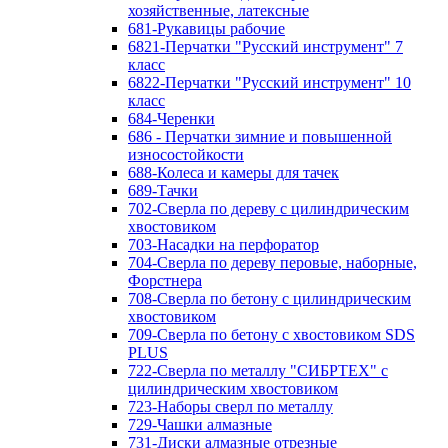
хозяйственные, латексные
681-Рукавицы рабочие
6821-Перчатки "Русский инструмент" 7
класс
6822-Перчатки "Русский инструмент" 10
класс
684-Черенки
686 - Перчатки зимние и повышенной
износостойкости
688-Колеса и камеры для тачек
689-Тачки
702-Сверла по дереву с цилиндрическим
хвостовиком
703-Насадки на перфоратор
704-Сверла по дереву перовые, наборные,
Форстнера
708-Сверла по бетону с цилиндрическим
хвостовиком
709-Сверла по бетону с хвостовиком SDS
PLUS
722-Сверла по металлу "СИБРТЕХ" с
цилиндрическим хвостовиком
723-Наборы сверл по металлу
729-Чашки алмазные
731-Диски алмазные отрезные