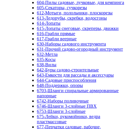
604-Пилы садовые, лучковые, для кемпинга
605-Секаторы, сучкорезы
612-Мотыги, полольники, плоскорезы
613-Ледорубы, скребки, водосгоны
614-Лопаты
615-Лопаты снеговые, скреперы, движки
616-Грабли прямые
617-Грабли веерные
630-Наборы садового инструмента
631-Прочий садово-огородный инструмент
632-Метла
635-Косы
638-Вилы
642-Буры садово-строительные
643-Емкости для рассады и аксессуары
644-Садовые приспособления
648-Поддержки, опоры
6703-Шланги спиральные армированные
напорные
6742-Наборы поливочные
6746-Шланги 3-слойные ПВХ
6753-Шланги 3-слойные
675-Лейки, рукомойники, ведра
пластмассовые
677-Перчатки садовые, рабочие,