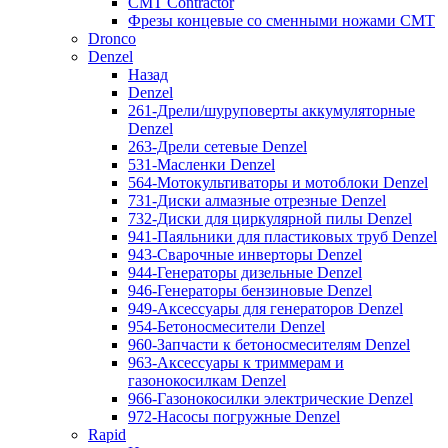
CMT Contractor
Фрезы концевые со сменными ножами CMT
Dronco
Denzel
Назад
Denzel
261-Дрели/шуруповерты аккумуляторные
Denzel
263-Дрели сетевые Denzel
531-Масленки Denzel
564-Мотокультиваторы и мотоблоки Denzel
731-Диски алмазные отрезные Denzel
732-Диски для циркулярной пилы Denzel
941-Паяльники для пластиковых труб Denzel
943-Сварочные инверторы Denzel
944-Генераторы дизельные Denzel
946-Генераторы бензиновые Denzel
949-Аксессуары для генераторов Denzel
954-Бетоносмесители Denzel
960-Запчасти к бетоносмесителям Denzel
963-Аксессуары к триммерам и
газонокосилкам Denzel
966-Газонокосилки электрические Denzel
972-Насосы погружные Denzel
Rapid