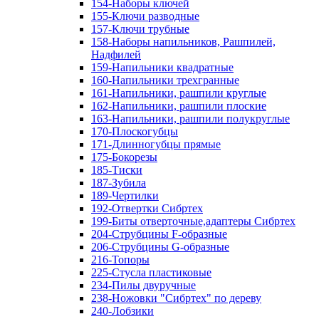
154-Наборы ключей
155-Ключи разводные
157-Ключи трубные
158-Наборы напильников, Рашпилей,
Надфилей
159-Напильники квадратные
160-Напильники трехгранные
161-Напильники, рашпили круглые
162-Напильники, рашпили плоские
163-Напильники, рашпили полукруглые
170-Плоскогубцы
171-Длинногубцы прямые
175-Бокорезы
185-Тиски
187-Зубила
189-Чертилки
192-Отвертки Сибртех
199-Биты отверточные,адаптеры Сибртех
204-Струбцины F-образные
206-Струбцины G-образные
216-Топоры
225-Стусла пластиковые
234-Пилы двуручные
238-Ножовки "Сибртех" по дереву
240-Лобзики