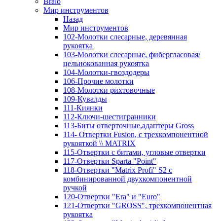
Bralo
Мир инструментов
Назад
Мир инструментов
102-Молотки слесарные, деревянная
рукоятка
103-Молотки слесарные, фибергласовая/
цельнокованная рукоятка
104-Молотки-гвоздодеры
106-Прочие молотки
108-Молотки рихтовочные
109-Кувалды
111-Киянки
112-Ключи-шестигранники
113-Биты отверточные,адаптеры Gross
114- Отвертки Fusion, c трехкомпонентной
рукояткой \\ MATRIX
115-Отвертки с битами, угловые отвертки
117-Отвертки Sparta "Point"
118-Отвертки "Matrix Profi" S2 с
комбинированной двухкомпонентной
ручкой
120-Отвертки "Era" и "Euro"
121-Отвертки "GROSS", трехкомпонентная
рукоятка