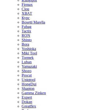
Klingspor
Firmax
Clou
XВАТ
Курс
Bosetti Marella
Fubag
Tactix
RON
Shinto
Bora
Yoshioka
Miki Tool
Tormek
Luban
Yamazaki
Shozo
Procut
Uniqtool
HongDui
Shapton
Gamma Zinken
Expert
Dokan
Greatflex