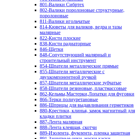
801-Валики Сибртех
802-Валики поролоновые структурные,
поролоновые
811-Валики игольчатые
814-Кюветы для валиков, ведра и тазы
малярные
822-Кисти плоские
838-Кисти радиаторные
846-Щетки
848-Сопутствующий малярный и
строительный инструмент
854-Шпатели металлические прямые
855-Шпатели металлические с
двухкомпонентной ручкой
857-Шпатели металлические зубчатые
858-Шпатели резиновые, пластмассовые
862-Кельмы,Мастерки,Лопатки для фуговки
866-Терки полиуретановые
886-Шприцы для выдавливания герметиков
880-Крестики, клинья, замок магнитный для
кладки плитки
887-Лента малярная
888-Лента клеящая, скотчи
889-Изолента, фумлента, пленка защитная
891-Защитные очки, маски,каски