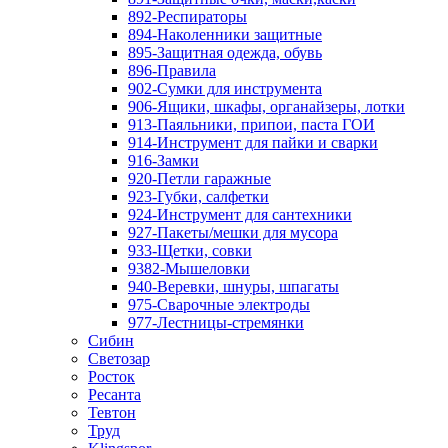
892-Респираторы
894-Наколенники защитные
895-Защитная одежда, обувь
896-Правила
902-Сумки для инструмента
906-Ящики, шкафы, органайзеры, лотки
913-Паяльники, припои, паста ГОИ
914-Инструмент для пайки и сварки
916-Замки
920-Петли гаражные
923-Губки, салфетки
924-Инструмент для сантехники
927-Пакеты/мешки для мусора
933-Щетки, совки
9382-Мышеловки
940-Веревки, шнуры, шпагаты
975-Сварочные электроды
977-Лестницы-стремянки
Сибин
Светозар
Росток
Ресанта
Тевтон
Труд