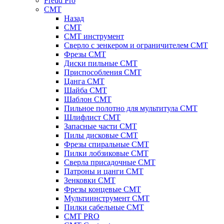
Freud Pro
CMT
Назад
CMT
CMT инструмент
Сверло с зенкером и ограничителем CMT
Фрезы CMT
Диски пильные CMT
Приспособления СМТ
Цанга CMT
Шайба CMT
Шаблон CMT
Пильное полотно для мультитула CMT
Шлифлист CMT
Запасные части CMT
Пилы дисковые CMT
Фрезы спиральные CMT
Пилки лобзиковые СМТ
Сверла присадочные СМТ
Патроны и цанги CMT
Зенковки СМТ
Фрезы концевые CMT
Мультиинструмент СМТ
Пилки сабельные СМТ
CMT PRO