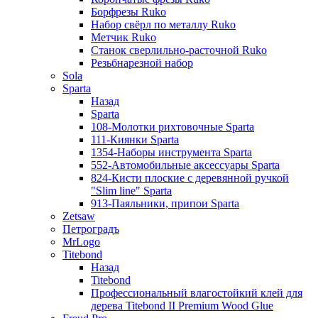
Борфрезы Ruko
Набор свёрл по металлу Ruko
Метчик Ruko
Станок сверлильно-расточной Ruko
Резьбнарезной набор
Sola
Sparta
Назад
Sparta
108-Молотки рихтовочные Sparta
111-Киянки Sparta
1354-Наборы инструмента Sparta
552-Автомобильные аксессуары Sparta
824-Кисти плоские с деревянной ручкой
"Slim line" Sparta
913-Паяльники, припои Sparta
Zetsaw
Петроградъ
MrLogo
Titebond
Назад
Titebond
Профессиональный влагостойкий клей для
дерева Titebond II Premium Wood Glue