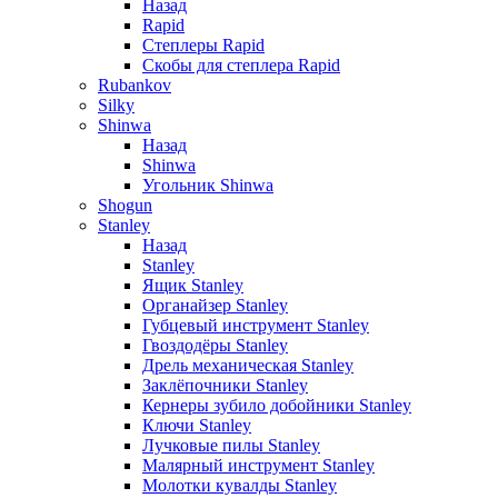
Назад
Rapid
Степлеры Rapid
Скобы для cтеплера Rapid
Rubankov
Silky
Shinwa
Назад
Shinwa
Угольник Shinwa
Shogun
Stanley
Назад
Stanley
Ящик Stanley
Органайзер Stanley
Губцевый инструмент Stanley
Гвоздодёры Stanley
Дрель механическая Stanley
Заклёпочники Stanley
Кернеры зубило добойники Stanley
Ключи Stanley
Лучковые пилы Stanley
Малярный инструмент Stanley
Молотки кувалды Stanley