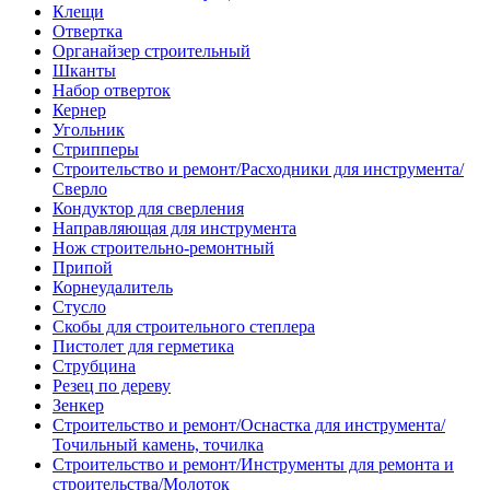
Клещи
Отвертка
Органайзер строительный
Шканты
Набор отверток
Кернер
Угольник
Стрипперы
Строительство и ремонт/Расходники для инструмента/
Сверло
Кондуктор для сверления
Направляющая для инструмента
Нож строительно-ремонтный
Припой
Корнеудалитель
Стусло
Скобы для строительного степлера
Пистолет для герметика
Струбцина
Резец по дереву
Зенкер
Строительство и ремонт/Оснастка для инструмента/
Точильный камень, точилка
Строительство и ремонт/Инструменты для ремонта и
строительства/Молоток