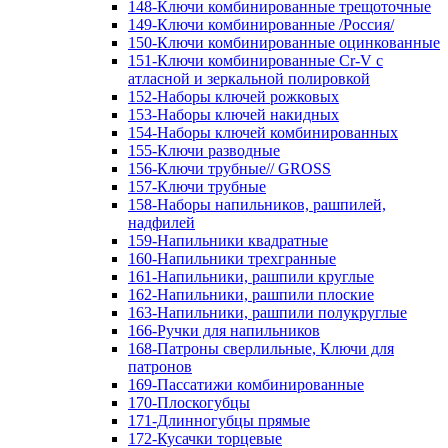
148-Ключи комбинированные трещоточные
149-Ключи комбинированные /Россия/
150-Ключи комбинированные оцинкованные
151-Ключи комбинированные Cr-V с
атласной и зеркальной полировкой
152-Наборы ключей рожковых
153-Наборы ключей накидных
154-Наборы ключей комбинированных
155-Ключи разводные
156-Ключи трубные// GROSS
157-Ключи трубные
158-Наборы напильников, рашпилей,
надфилей
159-Напильники квадратные
160-Напильники трехгранные
161-Напильники, рашпили круглые
162-Напильники, рашпили плоские
163-Напильники, рашпили полукруглые
166-Ручки для напильников
168-Патроны сверлильные, Ключи для
патронов
169-Пассатижи комбинированные
170-Плоскогубцы
171-Длинногубцы прямые
172-Кусачки торцевые