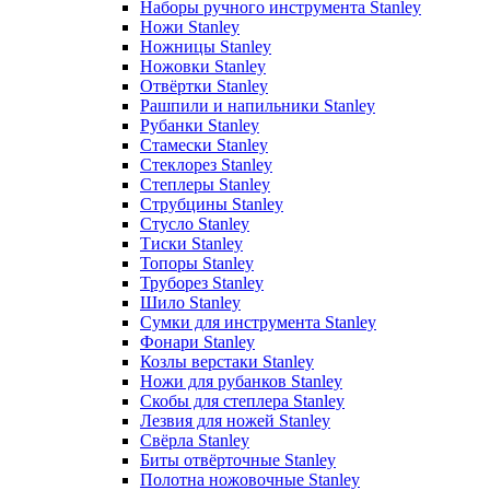
Наборы ручного инструмента Stanley
Ножи Stanley
Ножницы Stanley
Ножовки Stanley
Отвёртки Stanley
Рашпили и напильники Stanley
Рубанки Stanley
Стамески Stanley
Стеклорез Stanley
Степлеры Stanley
Струбцины Stanley
Стусло Stanley
Тиски Stanley
Топоры Stanley
Труборез Stanley
Шило Stanley
Сумки для инструмента Stanley
Фонари Stanley
Козлы верстаки Stanley
Ножи для рубанков Stanley
Скобы для степлера Stanley
Лезвия для ножей Stanley
Свёрла Stanley
Биты отвёрточные Stanley
Полотна ножовочные Stanley