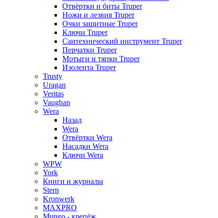
Отвёртки и биты Truper
Ножи и лезвия Truper
Очки защитные Truper
Ключи Truper
Сантехнический инструмент Truper
Перчатки Truper
Мотыги и тяпки Truper
Изолента Truper
Trusty
Uragan
Veritas
Vaughan
Wera
Назад
Wera
Отвёртки Wera
Насадки Wera
Ключи Wera
WPW
York
Книги и журналы
Stern
Kronwerk
MAXPRO
Mungo - крепёж