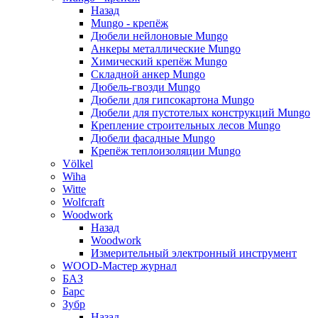
Назад
Mungo - крепёж
Дюбели нейлоновые Mungo
Анкеры металлические Mungo
Химический крепёж Mungo
Складной анкер Mungo
Дюбель-гвозди Mungo
Дюбели для гипсокартона Mungo
Дюбели для пустотелых конструкций Mungo
Крепление строительных лесов Mungo
Дюбели фасадные Mungo
Крепёж теплоизоляции Mungo
Völkel
Wiha
Witte
Wolfcraft
Woodwork
Назад
Woodwork
Измерительный электронный инструмент
WOOD-Мастер журнал
БАЗ
Барс
Зубр
Назад