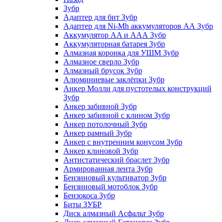
Зубр
Адаптер для бит Зубр
Адаптер для Ni-Mh аккумуляторов АА Зубр
Аккумулятор AA и ААА Зубр
Аккумуляторная батарея Зубр
Алмазная коронка для УШМ Зубр
Алмазное сверло Зубр
Алмазный брусок Зубр
Алюминиевые заклёпки Зубр
Анкер Молли для пустотелых конструкций
Зубр
Анкер забивной Зубр
Анкер забивной с клином Зубр
Анкер потолочный Зубр
Анкер рамный Зубр
Анкер с внутренним конусом Зубр
Анкер клиновой Зубр
Антистатический браслет Зубр
Армированная лента Зубр
Бензиновый культиватор Зубр
Бензиновый мотоблок Зубр
Бензокоса Зубр
Биты ЗУБР
Диск алмазный Асфальт Зубр