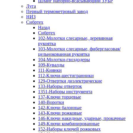
Шланг напорно-всасывающий ЗУБР
Луга
Первый термометровый завод
НИЗ
Сибртех
Назад
Сибртех
102-Молотки слесарные, деревянная
рукоятка
103-Молотки слесарные, фибергласовая/
цельнокованная рукоятка
104-Молотки-гвоздодеры
109-Кувалды
111-Киянки
112-Ключи-шестигранники
129-Отвертки диэлектрические
133-Наборы отверток
1351-Наборы инструмента
137-Ключи торцевые
140-Воротки
142-Ключи балонные
143-Ключи рожковые
146-Ключи накидные, ударные, прокачные
149-Ключи комбинированные
152-Наборы ключей рожковых