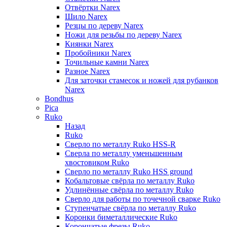
Отвёртки Narex
Шило Narex
Резцы по дереву Narex
Ножи для резьбы по дереву Narex
Киянки Narex
Пробойники Narex
Точильные камни Narex
Разное Narex
Для заточки стамесок и ножей для рубанков
Narex
Bondhus
Pica
Ruko
Назад
Ruko
Сверло по металлу Ruko HSS-R
Сверла по металлу уменьшенным
хвостовиком Ruko
Сверло по металлу Ruko HSS ground
Кобальтовые свёрла по металлу Ruko
Удлинённые свёрла по металлу Ruko
Сверло для работы по точечной сварке Ruko
Ступенчатые свёрла по металлу Ruko
Коронки биметаллические Ruko
Корончатые фрезы Ruko