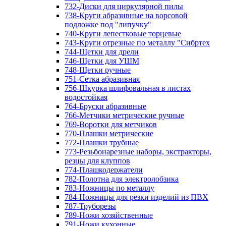
732-Диски для циркулярной пилы
738-Круги абразивные на ворсовой
подложке под "липучку"
740-Круги лепестковые торцевые
743-Круги отрезные по металлу "Сибртех
744-Щетки для дрели
746-Щетки для УШМ
748-Щетки ручные
751-Сетка абразивная
756-Шкурка шлифовальная в листах
водостойкая
764-Бруски абразивные
766-Метчики метрические ручные
769-Воротки для метчиков
770-Плашки метрические
772-Плашки трубные
773-Резьбонарезные наборы, экстракторы,
резцы для клуппов
774-Плашкодержатели
782-Полотна для электролобзика
783-Ножницы по металлу
784-Ножницы для резки изделий из ПВХ
787-Труборезы
789-Ножи хозяйственные
791-Ножи кухонные