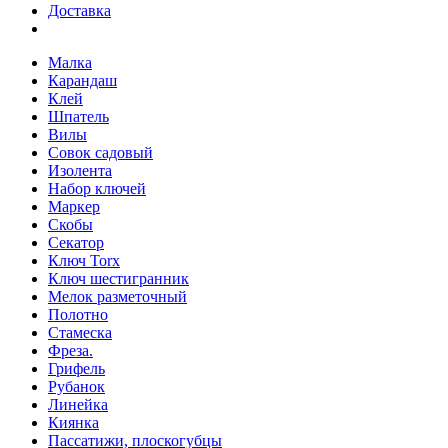
Доставка
Малка
Карандаш
Клей
Шпатель
Вилы
Совок садовый
Изолента
Набор ключей
Маркер
Скобы
Секатор
Ключ Torx
Ключ шестигранник
Мелок разметочный
Полотно
Стамеска
Фреза.
Грифель
Рубанок
Линейка
Киянка
Пассатижи, плоскогубцы