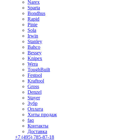
Narex
Sparta
Bondhus
Rapid
Pinie
Sola
Irwin
Stanley
Bahco
Bessey
Knipex
Wera
ToughBuilt
Festool
Kraftool
Gross
Denzel
Stayer
Зубр
Оплата
Хиты продаж
faq
Контакты
Доставка
+7 (495) 785-87-18