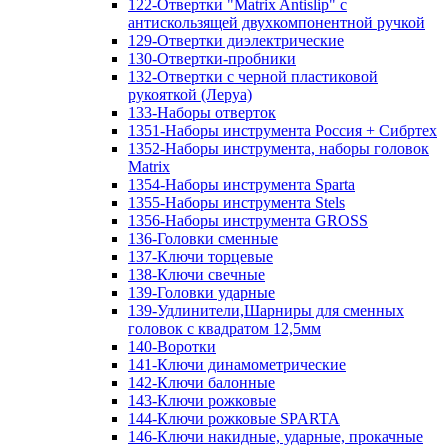
122-Отвертки "Matrix Antislip" с
антискользящей двухкомпонентной ручкой
129-Отвертки диэлектрические
130-Отвертки-пробники
132-Отвертки с черной пластиковой
рукояткой (Леруа)
133-Наборы отверток
1351-Наборы инструмента Россия + Сибртех
1352-Наборы инструмента, наборы головок
Matrix
1354-Наборы инструмента Sparta
1355-Наборы инструмента Stels
1356-Наборы инструмента GROSS
136-Головки сменные
137-Ключи торцевые
138-Ключи свечные
139-Головки ударные
139-Удлинители,Шарниры для сменных
головок с квадратом 12,5мм
140-Воротки
141-Ключи динамометрические
142-Ключи балонные
143-Ключи рожковые
144-Ключи рожковые SPARTA
146-Ключи накидные, ударные, прокачные