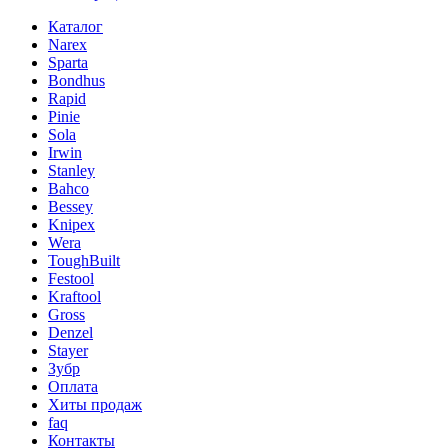
Каталог
Narex
Sparta
Bondhus
Rapid
Pinie
Sola
Irwin
Stanley
Bahco
Bessey
Knipex
Wera
ToughBuilt
Festool
Kraftool
Gross
Denzel
Stayer
Зубр
Оплата
Хиты продаж
faq
Контакты