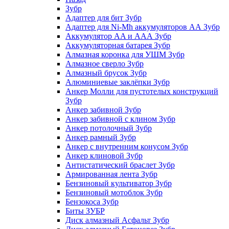
Зубр
Адаптер для бит Зубр
Адаптер для Ni-Mh аккумуляторов АА Зубр
Аккумулятор AA и ААА Зубр
Аккумуляторная батарея Зубр
Алмазная коронка для УШМ Зубр
Алмазное сверло Зубр
Алмазный брусок Зубр
Алюминиевые заклёпки Зубр
Анкер Молли для пустотелых конструкций
Зубр
Анкер забивной Зубр
Анкер забивной с клином Зубр
Анкер потолочный Зубр
Анкер рамный Зубр
Анкер с внутренним конусом Зубр
Анкер клиновой Зубр
Антистатический браслет Зубр
Армированная лента Зубр
Бензиновый культиватор Зубр
Бензиновый мотоблок Зубр
Бензокоса Зубр
Биты ЗУБР
Диск алмазный Асфальт Зубр