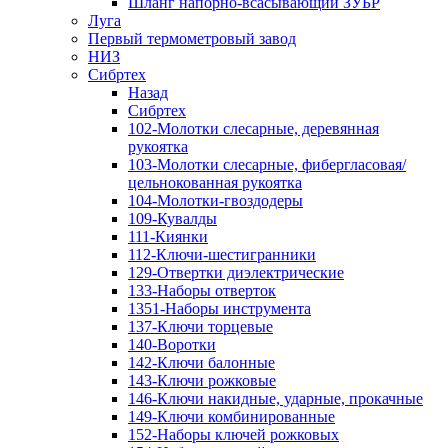
Шланг напорно-всасывающий ЗУБР
Луга
Первый термометровый завод
НИЗ
Сибртех
Назад
Сибртех
102-Молотки слесарные, деревянная
рукоятка
103-Молотки слесарные, фибергласовая/
цельнокованная рукоятка
104-Молотки-гвоздодеры
109-Кувалды
111-Киянки
112-Ключи-шестигранники
129-Отвертки диэлектрические
133-Наборы отверток
1351-Наборы инструмента
137-Ключи торцевые
140-Воротки
142-Ключи балонные
143-Ключи рожковые
146-Ключи накидные, ударные, прокачные
149-Ключи комбинированные
152-Наборы ключей рожковых