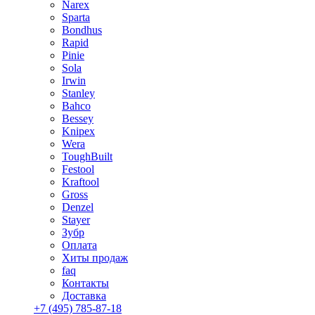
Narex
Sparta
Bondhus
Rapid
Pinie
Sola
Irwin
Stanley
Bahco
Bessey
Knipex
Wera
ToughBuilt
Festool
Kraftool
Gross
Denzel
Stayer
Зубр
Оплата
Хиты продаж
faq
Контакты
Доставка
+7 (495) 785-87-18