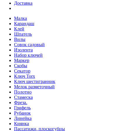
Доставка
Малка
Карандаш
Клей
Шпатель
Вилы
Совок садовый
Изолента
Набор ключей
Маркер
Скобы
Секатор
Ключ Torx
Ключ шестигранник
Мелок разметочный
Полотно
Стамеска
Фреза.
Грифель
Рубанок
Линейка
Киянка
Пассатижи, плоскогубцы