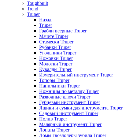
Toughbuilt
Trend
Truper
Назад
Truper
Грабли веерные Truper
Мачете Truper
Стамески Truper
Рубанки Truper
Угольники Truper
Ножовки Truper
Молотки Truper
Кувалды Truper
Измерительный инструмент Truper
Топоры Truper
Напильники Truper
Ножницы по металлу Truper
Разводные ключи Truper
Губцевый инструмент Truper
Ящики и сумки для инструмента Truper
Садовый инструмент Truper
Полив Truper
Малярный инструмент Truper
Лопаты Truper
Ломы гвоздодёры зубила Truper