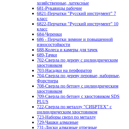
хозяйственные, латексные
681-Рукавицы рабочие
6821-Перчатки "Русский инструмент" 7
класс
6822-Перчатки "Русский инструмент" 10
класс
684-Черенки
686 - Перчатки зимние и повышенной
износостойкости
688-Колеса и камеры для тачек
689-Тачки
702-Сверла по дереву с цилиндрическим
хвостовиком
703-Насадки на перфоратор
704-Сверла по дереву перовые, наборные,
Форстнера
708-Сверла по бетону с цилиндрическим
хвостовиком
709-Сверла по бетону с хвостовиком SDS
PLUS
722-Сверла по металлу "СИБРТЕХ" с
цилиндрическим хвостовиком
723-Наборы сверл по металлу
729-Чашки алмазные
731-Диски алмазные отрезные