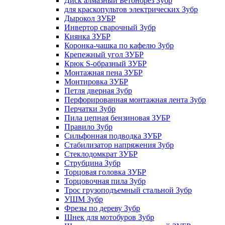
Диск алмазный Бетонорез Зубр
для краскопультов электрических Зубр
Дырокол ЗУБР
Инвертор сварочный Зубр
Киянка ЗУБР
Коронка-чашка по кафелю Зубр
Крепежный угол ЗУБР
Крюк S-образный ЗУБР
Монтажная пена ЗУБР
Монтировка ЗУБР
Петля дверная Зубр
Перфорированная монтажная лента Зубр
Перчатки Зубр
Пила цепная бензиновая ЗУБР
Правило Зубр
Сильфонная подводка ЗУБР
Стабилизатор напряжения Зубр
Стеклодомкрат ЗУБР
Струбцина Зубр
Торцовая головка ЗУБР
Торцовочная пила Зубр
Трос грузоподъемный стальной Зубр
УШМ Зубр
Фрезы по дереву Зубр
Шнек для мотобуров Зубр