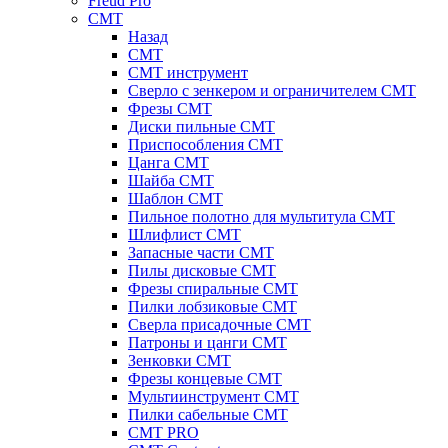
Freud Pro
CMT
Назад
CMT
CMT инструмент
Сверло с зенкером и ограничителем CMT
Фрезы CMT
Диски пильные CMT
Приспособления СМТ
Цанга CMT
Шайба CMT
Шаблон CMT
Пильное полотно для мультитула CMT
Шлифлист CMT
Запасные части CMT
Пилы дисковые CMT
Фрезы спиральные CMT
Пилки лобзиковые СМТ
Сверла присадочные СМТ
Патроны и цанги CMT
Зенковки СМТ
Фрезы концевые CMT
Мультиинструмент СМТ
Пилки сабельные СМТ
CMT PRO