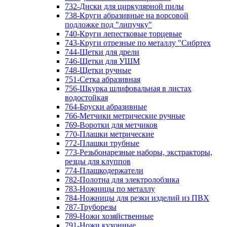
732-Диски для циркулярной пилы
738-Круги абразивные на ворсовой
подложке под "липучку"
740-Круги лепестковые торцевые
743-Круги отрезные по металлу "Сибртех
744-Щетки для дрели
746-Щетки для УШМ
748-Щетки ручные
751-Сетка абразивная
756-Шкурка шлифовальная в листах
водостойкая
764-Бруски абразивные
766-Метчики метрические ручные
769-Воротки для метчиков
770-Плашки метрические
772-Плашки трубные
773-Резьбонарезные наборы, экстракторы,
резцы для клуппов
774-Плашкодержатели
782-Полотна для электролобзика
783-Ножницы по металлу
784-Ножницы для резки изделий из ПВХ
787-Труборезы
789-Ножи хозяйственные
791-Ножи кухонные