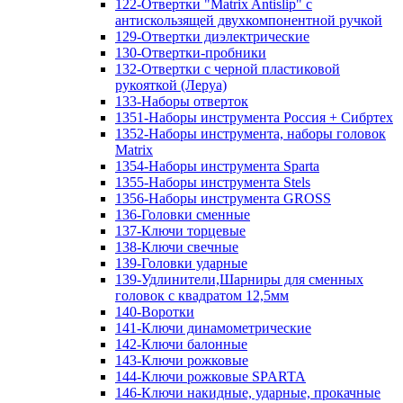
122-Отвертки "Matrix Antislip" с
антискользящей двухкомпонентной ручкой
129-Отвертки диэлектрические
130-Отвертки-пробники
132-Отвертки с черной пластиковой
рукояткой (Леруа)
133-Наборы отверток
1351-Наборы инструмента Россия + Сибртех
1352-Наборы инструмента, наборы головок
Matrix
1354-Наборы инструмента Sparta
1355-Наборы инструмента Stels
1356-Наборы инструмента GROSS
136-Головки сменные
137-Ключи торцевые
138-Ключи свечные
139-Головки ударные
139-Удлинители,Шарниры для сменных
головок с квадратом 12,5мм
140-Воротки
141-Ключи динамометрические
142-Ключи балонные
143-Ключи рожковые
144-Ключи рожковые SPARTA
146-Ключи накидные, ударные, прокачные