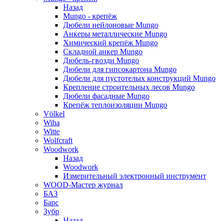
Назад
Mungo - крепёж
Дюбели нейлоновые Mungo
Анкеры металлические Mungo
Химический крепёж Mungo
Складной анкер Mungo
Дюбель-гвозди Mungo
Дюбели для гипсокартона Mungo
Дюбели для пустотелых конструкций Mungo
Крепление строительных лесов Mungo
Дюбели фасадные Mungo
Крепёж теплоизоляции Mungo
Völkel
Wiha
Witte
Wolfcraft
Woodwork
Назад
Woodwork
Измерительный электронный инструмент
WOOD-Мастер журнал
БАЗ
Барс
Зубр
Назад