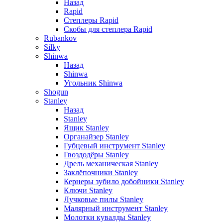
Назад
Rapid
Степлеры Rapid
Скобы для cтеплера Rapid
Rubankov
Silky
Shinwa
Назад
Shinwa
Угольник Shinwa
Shogun
Stanley
Назад
Stanley
Ящик Stanley
Органайзер Stanley
Губцевый инструмент Stanley
Гвоздодёры Stanley
Дрель механическая Stanley
Заклёпочники Stanley
Кернеры зубило добойники Stanley
Ключи Stanley
Лучковые пилы Stanley
Малярный инструмент Stanley
Молотки кувалды Stanley