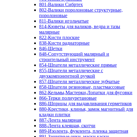
801-Валики Сибртех
802-Валики поролоновые структурные,
поролоновые
811-Валики игольчатые
814-Кюветы для валиков, ведра и тазы
малярные
822-Кисти плоские
838-Кисти радиаторные
846-Щетки
848-Сопутствующий малярный и
строительный инструмент
854-Шпатели металлические прямые
855-Шпатели металлические с
двухкомпонентной ручкой
857-Шпатели металлические зубчатые
858-Шпатели резиновые, пластмассовые
862-Кельмы,Мастерки,Лопатки для фуговки
866-Терки полиуретановые
886-Шприцы для выдавливания герметиков
880-Крестики, клинья, замок магнитный для
кладки плитки
887-Лента малярная
888-Лента клеящая, скотчи
889-Изолента, фумлента, пленка защитная
891-Защитные очки, маски,каски