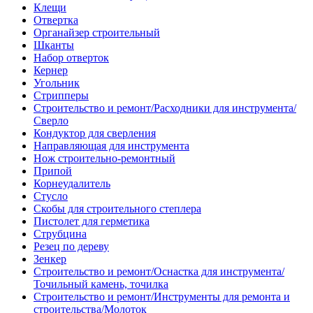
Клещи
Отвертка
Органайзер строительный
Шканты
Набор отверток
Кернер
Угольник
Стрипперы
Строительство и ремонт/Расходники для инструмента/
Сверло
Кондуктор для сверления
Направляющая для инструмента
Нож строительно-ремонтный
Припой
Корнеудалитель
Стусло
Скобы для строительного степлера
Пистолет для герметика
Струбцина
Резец по дереву
Зенкер
Строительство и ремонт/Оснастка для инструмента/
Точильный камень, точилка
Строительство и ремонт/Инструменты для ремонта и
строительства/Молоток