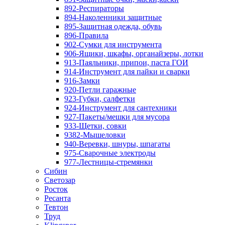
892-Респираторы
894-Наколенники защитные
895-Защитная одежда, обувь
896-Правила
902-Сумки для инструмента
906-Ящики, шкафы, органайзеры, лотки
913-Паяльники, припои, паста ГОИ
914-Инструмент для пайки и сварки
916-Замки
920-Петли гаражные
923-Губки, салфетки
924-Инструмент для сантехники
927-Пакеты/мешки для мусора
933-Щетки, совки
9382-Мышеловки
940-Веревки, шнуры, шпагаты
975-Сварочные электроды
977-Лестницы-стремянки
Сибин
Светозар
Росток
Ресанта
Тевтон
Труд