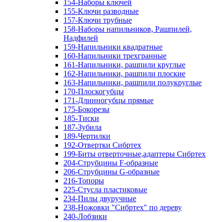
154-Наборы ключей
155-Ключи разводные
157-Ключи трубные
158-Наборы напильников, Рашпилей,
Надфилей
159-Напильники квадратные
160-Напильники трехгранные
161-Напильники, рашпили круглые
162-Напильники, рашпили плоские
163-Напильники, рашпили полукруглые
170-Плоскогубцы
171-Длинногубцы прямые
175-Бокорезы
185-Тиски
187-Зубила
189-Чертилки
192-Отвертки Сибртех
199-Биты отверточные,адаптеры Сибртех
204-Струбцины F-образные
206-Струбцины G-образные
216-Топоры
225-Стусла пластиковые
234-Пилы двуручные
238-Ножовки "Сибртех" по дереву
240-Лобзики