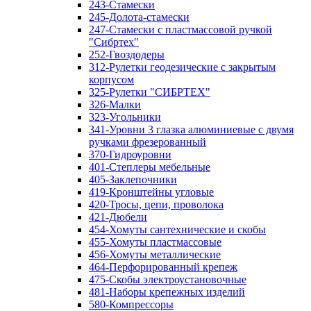
243-Стамески
245-Долота-стамески
247-Стамески с пластмассовой ручкой
"Сибртех"
252-Гвоздодеры
312-Рулетки геодезические с закрытым
корпусом
325-Рулетки "СИБРТЕХ"
326-Малки
323-Угольники
341-Уровни 3 глазка алюминиевые с двумя
ручками фрезерованный
370-Гидроуровни
401-Степлеры мебельные
405-Заклепочники
419-Кронштейны угловые
420-Тросы, цепи, проволока
421-Дюбели
454-Хомуты сантехнические и скобы
455-Хомуты пластмассовые
456-Хомуты металлические
464-Перфорированный крепеж
475-Скобы электроустановочные
481-Наборы крепежных изделий
580-Компрессоры