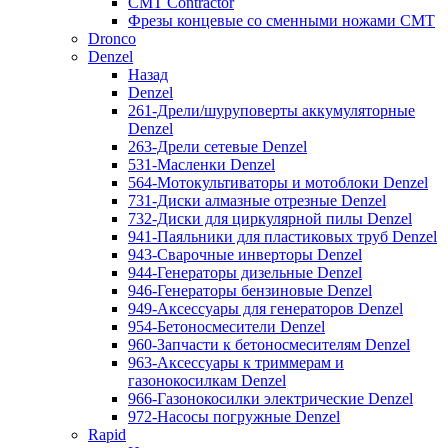
CMT Contractor
Фрезы концевые со сменными ножами CMT
Dronco
Denzel
Назад
Denzel
261-Дрели/шуруповерты аккумуляторные
Denzel
263-Дрели сетевые Denzel
531-Масленки Denzel
564-Мотокультиваторы и мотоблоки Denzel
731-Диски алмазные отрезные Denzel
732-Диски для циркулярной пилы Denzel
941-Паяльники для пластиковых труб Denzel
943-Сварочные инверторы Denzel
944-Генераторы дизельные Denzel
946-Генераторы бензиновые Denzel
949-Аксессуары для генераторов Denzel
954-Бетоносмесители Denzel
960-Запчасти к бетоносмесителям Denzel
963-Аксессуары к триммерам и
газонокосилкам Denzel
966-Газонокосилки электрические Denzel
972-Насосы погружные Denzel
Rapid