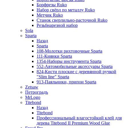
Борфрезы Ruko
Набор свёрл по металлу Ruko
Метчик Ruko
Станок сверлильно-расточной Ruko
Резьбнарезной набор
Sola
Sparta
Назад
Sparta
108-Молотки рихтовочные Sparta
111-Киянки Sparta
1354-Наборы инструмента Sparta
552-Автомобильные аксессуары Sparta
824-Кисти плоские с деревянной ручкой
"Slim line" Sparta
913-Паяльники, припои Sparta
Zetsaw
Петроградъ
MrLogo
Titebond
Назад
Titebond
Профессиональный влагостойкий клей для
дерева Titebond II Premium Wood Glue