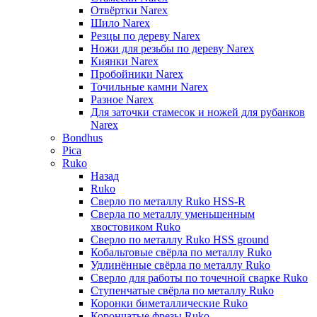
Отвёртки Narex
Шило Narex
Резцы по дереву Narex
Ножи для резьбы по дереву Narex
Киянки Narex
Пробойники Narex
Точильные камни Narex
Разное Narex
Для заточки стамесок и ножей для рубанков
Narex
Bondhus
Pica
Ruko
Назад
Ruko
Сверло по металлу Ruko HSS-R
Сверла по металлу уменьшенным
хвостовиком Ruko
Сверло по металлу Ruko HSS ground
Кобальтовые свёрла по металлу Ruko
Удлинённые свёрла по металлу Ruko
Сверло для работы по точечной сварке Ruko
Ступенчатые свёрла по металлу Ruko
Коронки биметаллические Ruko
Корончатые фрезы Ruko