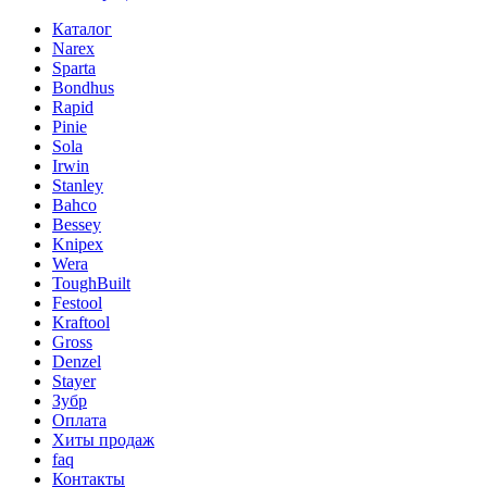
Каталог
Narex
Sparta
Bondhus
Rapid
Pinie
Sola
Irwin
Stanley
Bahco
Bessey
Knipex
Wera
ToughBuilt
Festool
Kraftool
Gross
Denzel
Stayer
Зубр
Оплата
Хиты продаж
faq
Контакты