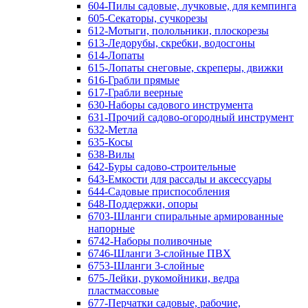
604-Пилы садовые, лучковые, для кемпинга
605-Секаторы, сучкорезы
612-Мотыги, полольники, плоскорезы
613-Ледорубы, скребки, водосгоны
614-Лопаты
615-Лопаты снеговые, скреперы, движки
616-Грабли прямые
617-Грабли веерные
630-Наборы садового инструмента
631-Прочий садово-огородный инструмент
632-Метла
635-Косы
638-Вилы
642-Буры садово-строительные
643-Емкости для рассады и аксессуары
644-Садовые приспособления
648-Поддержки, опоры
6703-Шланги спиральные армированные
напорные
6742-Наборы поливочные
6746-Шланги 3-слойные ПВХ
6753-Шланги 3-слойные
675-Лейки, рукомойники, ведра
пластмассовые
677-Перчатки садовые, рабочие,