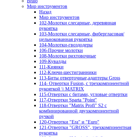
Bralo
Мир инструментов
Назад
Мир инструментов
102-Молотки слесарные, деревянная
рукоятка
103-Молотки слесарные, фибергласовая/
цельнокованная рукоятка
104-Молотки-гвоздодеры
106-Прочие молотки
108-Молотки рихтовочные
109-Кувалды
111-Киянки
112-Ключи-шестигранники
113-Биты отверточные,адаптеры Gross
114- Отвертки Fusion, c трехкомпонентной
рукояткой \\ MATRIX
115-Отвертки с битами, угловые отвертки
117-Отвертки Sparta "Point"
118-Отвертки "Matrix Profi" S2 с
комбинированной двухкомпонентной
ручкой
120-Отвертки "Era" и "Euro"
121-Отвертки "GROSS", трехкомпонентная
рукоятка