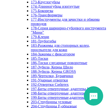
173-Круглогубцы
174-Длинногубцы изогнутые
175-Бокорезы
176-Трансформеры
177-Инструменты для зачистки и обжима
проводов
178-Серия шарнирно-губцевого инструмента
"Мини"
179-Клещи
181-Трубогибы
183-Разжимы для стопорных колец,
просекатели для кожи
184-Зажимы с фиксатором
185-Тиски
186-Тиски слесарные поворотные
187-Зубила, Керны Шило
188-Зубила, Керны GROSS
189-Чертилки, Буравчики
191-Ударные отвертки
192-Отвертки Сибртех
197-Биты отверточные, адаптеры Matrix
198-Биты отверточные, адаптеры Прочие
199-Биты отверточные,адаптеры Сибртех
203-Струбцины угловые
204-Струбцины F-образные