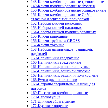
148-Ключи комбинированные трещоточные
149-Ключи комбинированные /Россия/
150-Ключи комбинированные оцинкованные
151-Ключи комбинированные Cr-V с
атласной и зеркальной полировкой
152-Наборы ключей рожковых
153-Наборы ключей накидных
154-Наборы ключей комбинированных
155-Ключи разводные
156-Ключи трубные// GROSS
157-Ключи трубные
158-Наборы напильников, рашпилей,
надфилей
159-Напильники квадратные
160-Напильники трехгранные
161-Напильники, рашпили круглые
162-Напильники, рашпили плоские
163-Напильники, рашпили полукруглые
166-Ручки для напильников
168-Патроны сверлильные, Ключи для
патронов
169-Пассатижи комбинированные
170-Плоскогубцы
171-Длинногубцы прямые
172-Кусачки торцевые