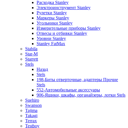
Расходка Stanley
Электроинструмент Stanley
Рулетки Stanley
Маркеры Stanley
Угольники Stanley
Измерительные приборы Stanley
Отвесы и отбивки Stanley
Уровни Stanley
Stanley FatMax
Stabila
Star-M
Starrett
Stels
Назад
Stels
198-Биты отверточные, адаптеры Прочие
Stels
552-Автомобильные аксессуары
906-Ящики, шкафы, органайзеры, лотки Stels
Suehiro
Swanson
Tajima
Takagi
Terrax
Testboy