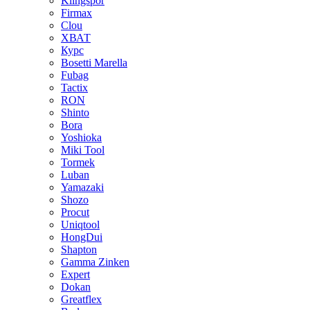
Klingspor
Firmax
Clou
XВАТ
Курс
Bosetti Marella
Fubag
Tactix
RON
Shinto
Bora
Yoshioka
Miki Tool
Tormek
Luban
Yamazaki
Shozo
Procut
Uniqtool
HongDui
Shapton
Gamma Zinken
Expert
Dokan
Greatflex