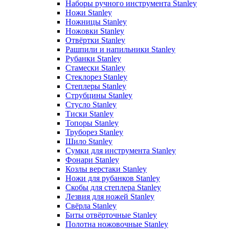
Наборы ручного инструмента Stanley
Ножи Stanley
Ножницы Stanley
Ножовки Stanley
Отвёртки Stanley
Рашпили и напильники Stanley
Рубанки Stanley
Стамески Stanley
Стеклорез Stanley
Степлеры Stanley
Струбцины Stanley
Стусло Stanley
Тиски Stanley
Топоры Stanley
Труборез Stanley
Шило Stanley
Сумки для инструмента Stanley
Фонари Stanley
Козлы верстаки Stanley
Ножи для рубанков Stanley
Скобы для степлера Stanley
Лезвия для ножей Stanley
Свёрла Stanley
Биты отвёрточные Stanley
Полотна ножовочные Stanley