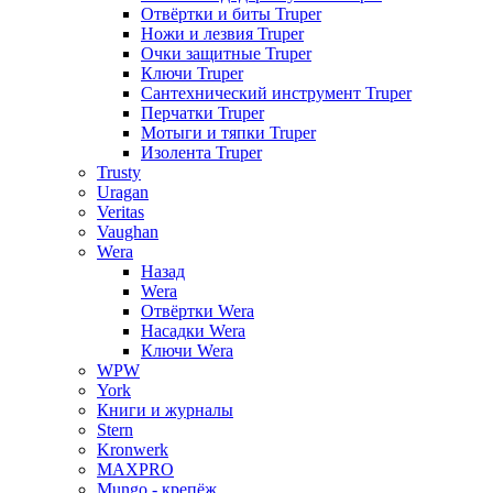
Отвёртки и биты Truper
Ножи и лезвия Truper
Очки защитные Truper
Ключи Truper
Сантехнический инструмент Truper
Перчатки Truper
Мотыги и тяпки Truper
Изолента Truper
Trusty
Uragan
Veritas
Vaughan
Wera
Назад
Wera
Отвёртки Wera
Насадки Wera
Ключи Wera
WPW
York
Книги и журналы
Stern
Kronwerk
MAXPRO
Mungo - крепёж