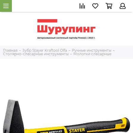
Главная
Зубр Stayer Kraftool Olfa
Ручные инструменты
Столярно-слесарные инструменты
Молотки слесарные