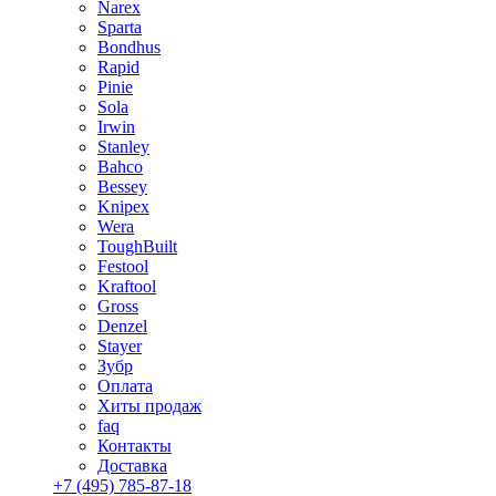
Narex
Sparta
Bondhus
Rapid
Pinie
Sola
Irwin
Stanley
Bahco
Bessey
Knipex
Wera
ToughBuilt
Festool
Kraftool
Gross
Denzel
Stayer
Зубр
Оплата
Хиты продаж
faq
Контакты
Доставка
+7 (495) 785-87-18