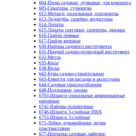
604-Пилы садовые, лучковые, для кемпинга
605-Секаторы, сучкорезы
612-Мотыги, полольники, плоскорезы
613-Ледорубы, скребки, водосгоны
614-Лопаты
615-Лопаты снеговые, скреперы, движки
616-Грабли прямые
617-Грабли веерные
630-Наборы садового инструмента
631-Прочий садово-огородный инструмент
632-Метла
635-Косы
638-Вилы
642-Буры садово-строительные
643-Емкости для рассады и аксессуары
644-Садовые приспособления
648-Поддержки, опоры
6703-Шланги спиральные армированные
напорные
6742-Наборы поливочные
6746-Шланги 3-слойные ПВХ
6753-Шланги 3-слойные
675-Лейки, рукомойники, ведра
пластмассовые
677-Перчатки садовые, рабочие,