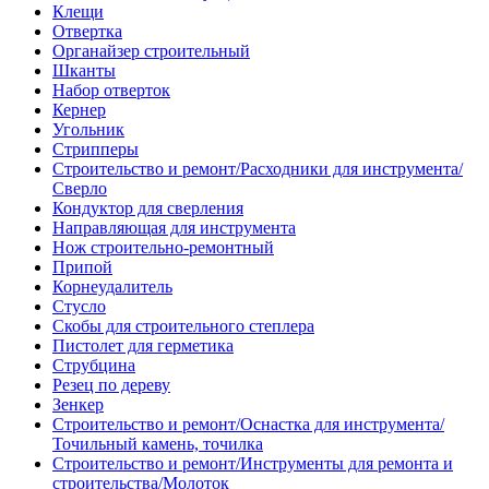
Клещи
Отвертка
Органайзер строительный
Шканты
Набор отверток
Кернер
Угольник
Стрипперы
Строительство и ремонт/Расходники для инструмента/
Сверло
Кондуктор для сверления
Направляющая для инструмента
Нож строительно-ремонтный
Припой
Корнеудалитель
Стусло
Скобы для строительного степлера
Пистолет для герметика
Струбцина
Резец по дереву
Зенкер
Строительство и ремонт/Оснастка для инструмента/
Точильный камень, точилка
Строительство и ремонт/Инструменты для ремонта и
строительства/Молоток