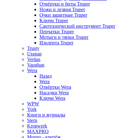
Отвёртки и биты Truper
Ножи и лезвия Truper
Очки защитные Truper
Ключи Truper
Сантехнический инструмент Truper
Перчатки Truper
Мотыги и тяпки Truper
Изолента Truper
Trusty
Uragan
Veritas
Vaughan
Wera
Назад
Wera
Отвёртки Wera
Насадки Wera
Ключи Wera
WPW
York
Книги и журналы
Stern
Kronwerk
MAXPRO
Mungo - крепёж