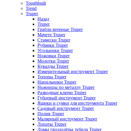
Toughbuilt
Trend
Truper
Назад
Truper
Грабли веерные Truper
Мачете Truper
Стамески Truper
Рубанки Truper
Угольники Truper
Ножовки Truper
Молотки Truper
Кувалды Truper
Измерительный инструмент Truper
Топоры Truper
Напильники Truper
Ножницы по металлу Truper
Разводные ключи Truper
Губцевый инструмент Truper
Ящики и сумки для инструмента Truper
Садовый инструмент Truper
Полив Truper
Малярный инструмент Truper
Лопаты Truper
Ломы гвоздодёры зубила Truper