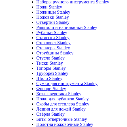
Наборы ручного инструмента Stanley
Ножи Stanley
Ножницы Stanley
Ножовки Stanley
Отвёртки Stanley
Рашпили и напильники Stanley
Рубанки Stanley
Стамески Stanley
Стеклорез Stanley
Степлеры Stanley
Струбцины Stanley
Стусло Stanley
Тиски Stanley
Топоры Stanley
Труборез Stanley
Шило Stanley
Сумки для инструмента Stanley
Фонари Stanley
Козлы верстаки Stanley
Ножи для рубанков Stanley
Скобы для степлера Stanley
Лезвия для ножей Stanley
Свёрла Stanley
Биты отвёрточные Stanley
Полотна ножовочные Stanley