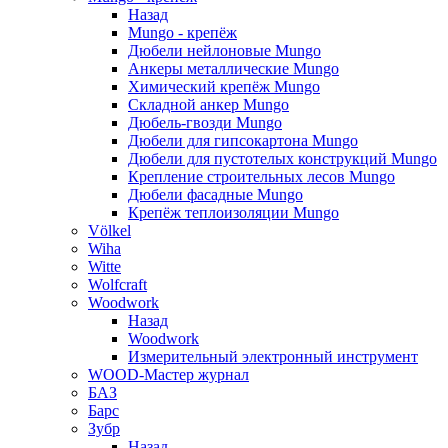
Назад
Mungo - крепёж
Дюбели нейлоновые Mungo
Анкеры металлические Mungo
Химический крепёж Mungo
Складной анкер Mungo
Дюбель-гвозди Mungo
Дюбели для гипсокартона Mungo
Дюбели для пустотелых конструкций Mungo
Крепление строительных лесов Mungo
Дюбели фасадные Mungo
Крепёж теплоизоляции Mungo
Völkel
Wiha
Witte
Wolfcraft
Woodwork
Назад
Woodwork
Измерительный электронный инструмент
WOOD-Мастер журнал
БАЗ
Барс
Зубр
Назад