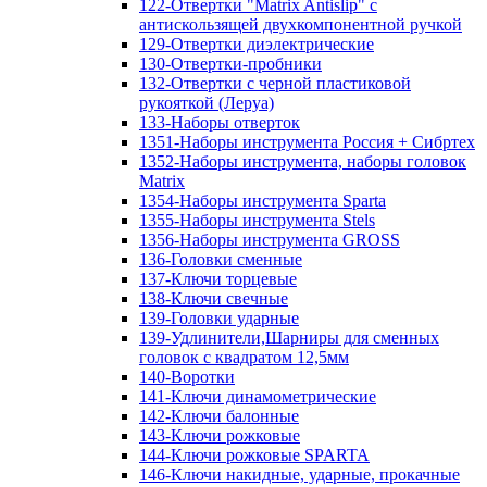
122-Отвертки "Matrix Antislip" с
антискользящей двухкомпонентной ручкой
129-Отвертки диэлектрические
130-Отвертки-пробники
132-Отвертки с черной пластиковой
рукояткой (Леруа)
133-Наборы отверток
1351-Наборы инструмента Россия + Сибртех
1352-Наборы инструмента, наборы головок
Matrix
1354-Наборы инструмента Sparta
1355-Наборы инструмента Stels
1356-Наборы инструмента GROSS
136-Головки сменные
137-Ключи торцевые
138-Ключи свечные
139-Головки ударные
139-Удлинители,Шарниры для сменных
головок с квадратом 12,5мм
140-Воротки
141-Ключи динамометрические
142-Ключи балонные
143-Ключи рожковые
144-Ключи рожковые SPARTA
146-Ключи накидные, ударные, прокачные