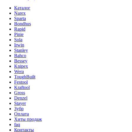
Каталог
Narex
Sparta
Bondhus
Rapid
Pinie
Sola
Irwin
Stanley
Bahco
Bessey
Knipex
Wera
ToughBuilt
Festool
Kraftool
Gross
Denzel
Stayer
Зубр
Оплата
Хиты продаж
faq
Контакты