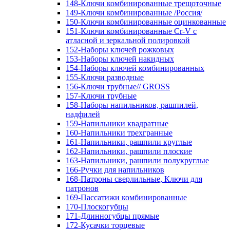
148-Ключи комбинированные трещоточные
149-Ключи комбинированные /Россия/
150-Ключи комбинированные оцинкованные
151-Ключи комбинированные Cr-V с
атласной и зеркальной полировкой
152-Наборы ключей рожковых
153-Наборы ключей накидных
154-Наборы ключей комбинированных
155-Ключи разводные
156-Ключи трубные// GROSS
157-Ключи трубные
158-Наборы напильников, рашпилей,
надфилей
159-Напильники квадратные
160-Напильники трехгранные
161-Напильники, рашпили круглые
162-Напильники, рашпили плоские
163-Напильники, рашпили полукруглые
166-Ручки для напильников
168-Патроны сверлильные, Ключи для
патронов
169-Пассатижи комбинированные
170-Плоскогубцы
171-Длинногубцы прямые
172-Кусачки торцевые