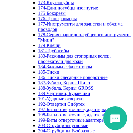
173-Круглогубцы
174-Длинногубцы изогнутые
175-Бокорезы
176-Трансформеры
177-Инструменты для зачистки и обжима
проводов
178-Серия шарнирно-губцевого инструмента
"Мини"
179-Клещи
181-Трубогибы
183-Разжимы для стопорных колец,
просекатели для кожи
184-Зажимы с фиксатором
185-Тиски
186-Тиски слесарные поворотные
187-Зубила, Керны Шило
188-Зубила, Керны GROSS
189-Чертилки, Буравчики
191-Ударные отвертки
192-Отвертки Сибртех
197-Биты отверточные, адаптеры Matrix
198-Биты отверточные, адаптеры Прочие
199-Биты отверточные,адаптеры Сибртех
203-Струбцины угловые
204-Струбцины F-образные