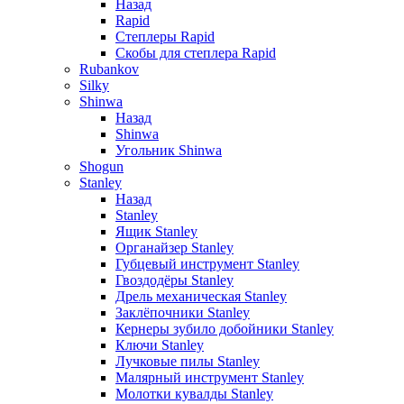
Назад
Rapid
Степлеры Rapid
Скобы для cтеплера Rapid
Rubankov
Silky
Shinwa
Назад
Shinwa
Угольник Shinwa
Shogun
Stanley
Назад
Stanley
Ящик Stanley
Органайзер Stanley
Губцевый инструмент Stanley
Гвоздодёры Stanley
Дрель механическая Stanley
Заклёпочники Stanley
Кернеры зубило добойники Stanley
Ключи Stanley
Лучковые пилы Stanley
Малярный инструмент Stanley
Молотки кувалды Stanley