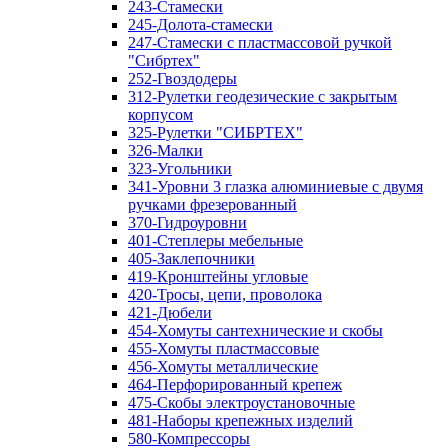
243-Стамески
245-Долота-стамески
247-Стамески с пластмассовой ручкой
"Сибртех"
252-Гвоздодеры
312-Рулетки геодезические с закрытым
корпусом
325-Рулетки "СИБРТЕХ"
326-Малки
323-Угольники
341-Уровни 3 глазка алюминиевые с двумя
ручками фрезерованный
370-Гидроуровни
401-Степлеры мебельные
405-Заклепочники
419-Кронштейны угловые
420-Тросы, цепи, проволока
421-Дюбели
454-Хомуты сантехнические и скобы
455-Хомуты пластмассовые
456-Хомуты металлические
464-Перфорированный крепеж
475-Скобы электроустановочные
481-Наборы крепежных изделий
580-Компрессоры