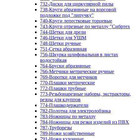
732-Диски для циркулярной пилы
738-Круги абразивные на ворсовой
подложке под "липучку"
740-Круги лепестковые торцевые
743-Круги отрезные по металлу "Сибртех
744-Щетки для дрели
746-Щетки для УШМ
748-Щетки ручные
751-Сетка абразивная
756-Шкурка шлифовальная в листах
водостойкая
764-Бруски абразивные
766-Метчики метрические ручные
769-Воротки для метчиков
770-Плашки метрические
772-Плашки трубные
773-Резьбонарезные наборы, экстракторы,
резцы для клуппов
774-Плашкодержатели
782-Полотна для электролобзика
783-Ножницы по металлу
784-Ножницы для резки изделий из ПВХ
787-Труборезы
789-Ножи хозяйственные
791-Ножи кухонные