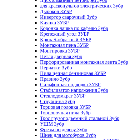
Диск алмазный Бетонорез Зубр
для краскопультов электрических Зубр
Дырокол ЗУБР
Инвертор сварочный Зубр
Киянка ЗУБР
Коронка-чашка по кафелю Зубр
Крепежный угол ЗУБР
Крюк S-образный ЗУБР
Монтажная пена ЗУБР
Монтировка ЗУБР
Петля дверная Зубр
Перфорированная монтажная лента Зубр
Перчатки Зубр
Пила цепная бензиновая ЗУБР
Правило Зубр
Сильфонная подводка ЗУБР
Стабилизатор напряжения Зубр
Стеклодомкрат ЗУБР
Струбцина Зубр
Торцовая головка ЗУБР
Торцовочная пила Зубр
Трос грузоподъемный стальной Зубр
УШМ Зубр
Фрезы по дереву Зубр
Шнек для мотобуров Зубр