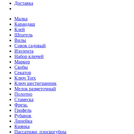
Доставка
Малка
Карандаш
Клей
Шпатель
Вилы
Совок садовый
Изолента
Набор ключей
Маркер
Скобы
Секатор
Ключ Torx
Ключ шестигранник
Мелок разметочный
Полотно
Стамеска
Фреза.
Грифель
Рубанок
Линейка
Киянка
Пассатижи, плоскогубцы