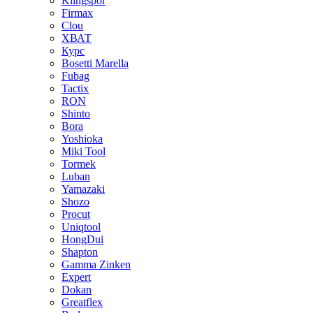
Klingspor
Firmax
Clou
XВАТ
Курс
Bosetti Marella
Fubag
Tactix
RON
Shinto
Bora
Yoshioka
Miki Tool
Tormek
Luban
Yamazaki
Shozo
Procut
Uniqtool
HongDui
Shapton
Gamma Zinken
Expert
Dokan
Greatflex