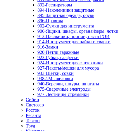
892-Респираторы
894-Наколенники защитные
895-Защитная одежда, обувь
896-Правила
902-Сумки для инструмента
906-Ящики, шкафы, органайзеры, лотки
913-Паяльники, припои, паста ГОИ
914-Инструмент для пайки и сварки
916-Замки
920-Петли гаражные
923-Губки, салфетки
924-Инструмент для сантехники
927-Пакеты/мешки для мусора
933-Щетки, совки
9382-Мышеловки
940-Веревки, шнуры, шпагаты
975-Сварочные электроды
977-Лестницы-стремянки
Сибин
Светозар
Росток
Ресанта
Тевтон
Труд