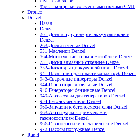
CMT Contractor
Фрезы концевые со сменными ножами CMT
Dronco
Denzel
Назад
Denzel
261-Дрели/шуруповерты аккумуляторные
Denzel
263-Дрели сетевые Denzel
531-Масленки Denzel
564-Мотокультиваторы и мотоблоки Denzel
731-Диски алмазные отрезные Denzel
732-Диски для циркулярной пилы Denzel
941-Паяльники для пластиковых труб Denzel
943-Сварочные инверторы Denzel
944-Генераторы дизельные Denzel
946-Генераторы бензиновые Denzel
949-Аксессуары для генераторов Denzel
954-Бетоносмесители Denzel
960-Запчасти к бетоносмесителям Denzel
963-Аксессуары к триммерам и
газонокосилкам Denzel
966-Газонокосилки электрические Denzel
972-Насосы погружные Denzel
Rapid