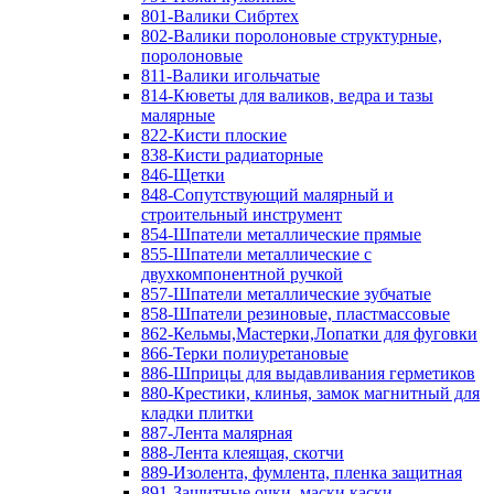
801-Валики Сибртех
802-Валики поролоновые структурные,
поролоновые
811-Валики игольчатые
814-Кюветы для валиков, ведра и тазы
малярные
822-Кисти плоские
838-Кисти радиаторные
846-Щетки
848-Сопутствующий малярный и
строительный инструмент
854-Шпатели металлические прямые
855-Шпатели металлические с
двухкомпонентной ручкой
857-Шпатели металлические зубчатые
858-Шпатели резиновые, пластмассовые
862-Кельмы,Мастерки,Лопатки для фуговки
866-Терки полиуретановые
886-Шприцы для выдавливания герметиков
880-Крестики, клинья, замок магнитный для
кладки плитки
887-Лента малярная
888-Лента клеящая, скотчи
889-Изолента, фумлента, пленка защитная
891-Защитные очки, маски,каски