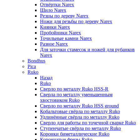
Отвёртки Narex
Шило Narex
Резцы по дереву Narex
Ножи для резьбы по дереву Narex
Киянки Narex
Пробойники Narex
Точильные камни Narex
Разное Narex
Для заточки стамесок и ножей для рубанков
Narex
Bondhus
Pica
Ruko
Назад
Ruko
Сверло по металлу Ruko HSS-R
Сверла по металлу уменьшенным
хвостовиком Ruko
Сверло по металлу Ruko HSS ground
Кобальтовые свёрла по металлу Ruko
Удлинённые свёрла по металлу Ruko
Сверло для работы по точечной сварке Ruko
Ступенчатые свёрла по металлу Ruko
Коронки биметаллические Ruko
Корончатые фрезы Ruko