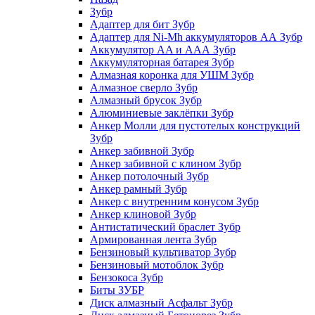
Зубр
Адаптер для бит Зубр
Адаптер для Ni-Mh аккумуляторов АА Зубр
Аккумулятор AA и ААА Зубр
Аккумуляторная батарея Зубр
Алмазная коронка для УШМ Зубр
Алмазное сверло Зубр
Алмазный брусок Зубр
Алюминиевые заклёпки Зубр
Анкер Молли для пустотелых конструкций
Зубр
Анкер забивной Зубр
Анкер забивной с клином Зубр
Анкер потолочный Зубр
Анкер рамный Зубр
Анкер с внутренним конусом Зубр
Анкер клиновой Зубр
Антистатический браслет Зубр
Армированная лента Зубр
Бензиновый культиватор Зубр
Бензиновый мотоблок Зубр
Бензокоса Зубр
Биты ЗУБР
Диск алмазный Асфальт Зубр