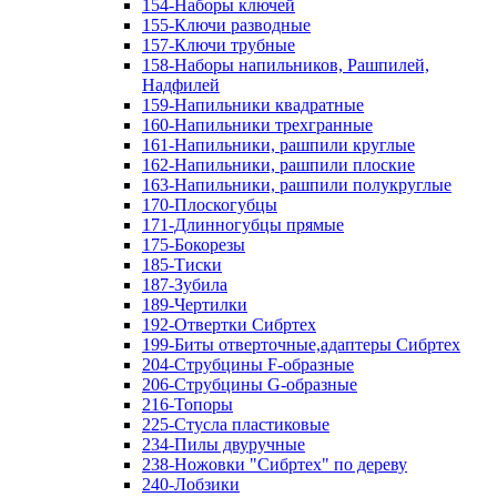
154-Наборы ключей
155-Ключи разводные
157-Ключи трубные
158-Наборы напильников, Рашпилей,
Надфилей
159-Напильники квадратные
160-Напильники трехгранные
161-Напильники, рашпили круглые
162-Напильники, рашпили плоские
163-Напильники, рашпили полукруглые
170-Плоскогубцы
171-Длинногубцы прямые
175-Бокорезы
185-Тиски
187-Зубила
189-Чертилки
192-Отвертки Сибртех
199-Биты отверточные,адаптеры Сибртех
204-Струбцины F-образные
206-Струбцины G-образные
216-Топоры
225-Стусла пластиковые
234-Пилы двуручные
238-Ножовки "Сибртех" по дереву
240-Лобзики