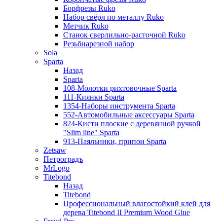
Борфрезы Ruko
Набор свёрл по металлу Ruko
Метчик Ruko
Станок сверлильно-расточной Ruko
Резьбнарезной набор
Sola
Sparta
Назад
Sparta
108-Молотки рихтовочные Sparta
111-Киянки Sparta
1354-Наборы инструмента Sparta
552-Автомобильные аксессуары Sparta
824-Кисти плоские с деревянной ручкой
"Slim line" Sparta
913-Паяльники, припои Sparta
Zetsaw
Петроградъ
MrLogo
Titebond
Назад
Titebond
Профессиональный влагостойкий клей для
дерева Titebond II Premium Wood Glue