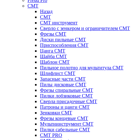
Freud Pro
CMT
Назад
CMT
CMT инструмент
Сверло с зенкером и ограничителем CMT
Фрезы CMT
Диски пильные CMT
Приспособления СМТ
Цанга CMT
Шайба CMT
Шаблон CMT
Пильное полотно для мультитула CMT
Шлифлист CMT
Запасные части CMT
Пилы дисковые CMT
Фрезы спиральные CMT
Пилки лобзиковые СМТ
Сверла присадочные СМТ
Патроны и цанги CMT
Зенковки СМТ
Фрезы концевые CMT
Мультиинструмент СМТ
Пилки сабельные СМТ
CMT PRO