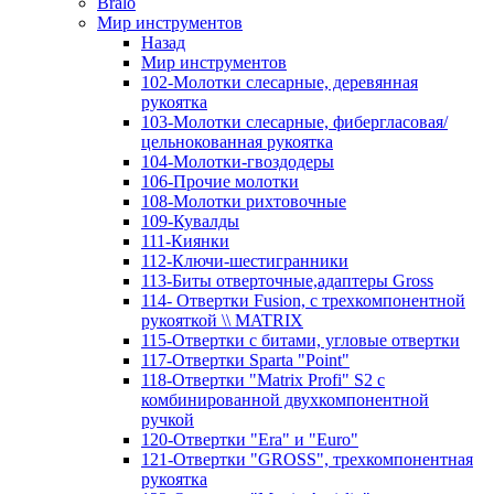
Bralo
Мир инструментов
Назад
Мир инструментов
102-Молотки слесарные, деревянная
рукоятка
103-Молотки слесарные, фибергласовая/
цельнокованная рукоятка
104-Молотки-гвоздодеры
106-Прочие молотки
108-Молотки рихтовочные
109-Кувалды
111-Киянки
112-Ключи-шестигранники
113-Биты отверточные,адаптеры Gross
114- Отвертки Fusion, c трехкомпонентной
рукояткой \\ MATRIX
115-Отвертки с битами, угловые отвертки
117-Отвертки Sparta "Point"
118-Отвертки "Matrix Profi" S2 с
комбинированной двухкомпонентной
ручкой
120-Отвертки "Era" и "Euro"
121-Отвертки "GROSS", трехкомпонентная
рукоятка