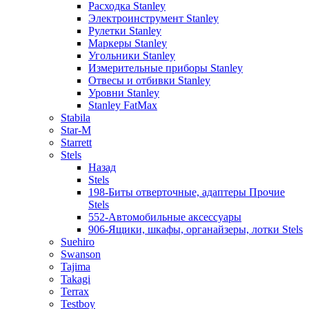
Расходка Stanley
Электроинструмент Stanley
Рулетки Stanley
Маркеры Stanley
Угольники Stanley
Измерительные приборы Stanley
Отвесы и отбивки Stanley
Уровни Stanley
Stanley FatMax
Stabila
Star-M
Starrett
Stels
Назад
Stels
198-Биты отверточные, адаптеры Прочие
Stels
552-Автомобильные аксессуары
906-Ящики, шкафы, органайзеры, лотки Stels
Suehiro
Swanson
Tajima
Takagi
Terrax
Testboy