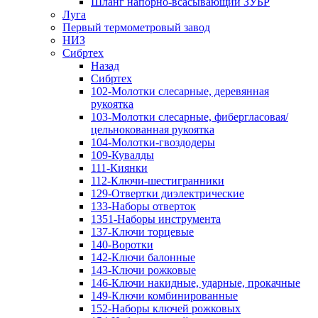
Шланг напорно-всасывающий ЗУБР
Луга
Первый термометровый завод
НИЗ
Сибртех
Назад
Сибртех
102-Молотки слесарные, деревянная
рукоятка
103-Молотки слесарные, фибергласовая/
цельнокованная рукоятка
104-Молотки-гвоздодеры
109-Кувалды
111-Киянки
112-Ключи-шестигранники
129-Отвертки диэлектрические
133-Наборы отверток
1351-Наборы инструмента
137-Ключи торцевые
140-Воротки
142-Ключи балонные
143-Ключи рожковые
146-Ключи накидные, ударные, прокачные
149-Ключи комбинированные
152-Наборы ключей рожковых