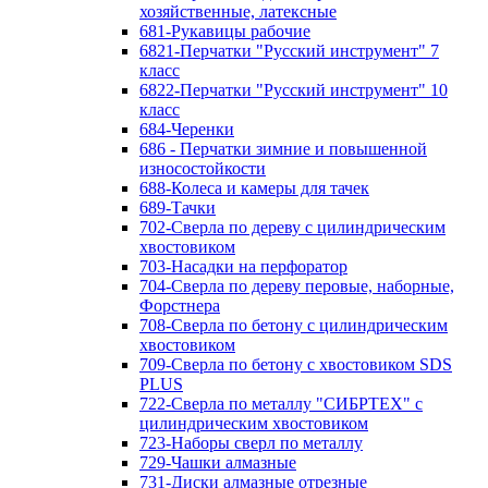
хозяйственные, латексные
681-Рукавицы рабочие
6821-Перчатки "Русский инструмент" 7
класс
6822-Перчатки "Русский инструмент" 10
класс
684-Черенки
686 - Перчатки зимние и повышенной
износостойкости
688-Колеса и камеры для тачек
689-Тачки
702-Сверла по дереву с цилиндрическим
хвостовиком
703-Насадки на перфоратор
704-Сверла по дереву перовые, наборные,
Форстнера
708-Сверла по бетону с цилиндрическим
хвостовиком
709-Сверла по бетону с хвостовиком SDS
PLUS
722-Сверла по металлу "СИБРТЕХ" с
цилиндрическим хвостовиком
723-Наборы сверл по металлу
729-Чашки алмазные
731-Диски алмазные отрезные